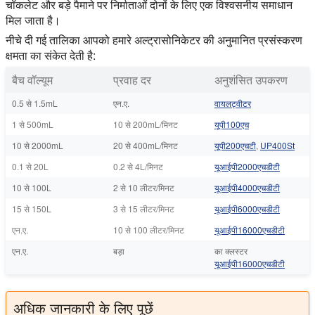
चॉकलेट और बड़े पैमाने पर निर्माताओं दोनों के लिए एक विश्वसनीय समाधान
मिल जाता है।
नीचे दी गई तालिका आपको हमारे अल्ट्रासोनिकेटर की अनुमानित प्रसंस्करण
क्षमता का संकेत देती है:
बैच वॉल्यूम
प्रवाह दर
अनुशंसित उपकरण
0.5 से 1.5mL
एन.ए.
वायलट्वीटर
1 से 500mL
10 से 200mL/मिनट
यूपी100एच
10 से 2000mL
20 से 400mL/मिनट
यूपी200एचटी
,
UP400St
0.1 से 20L
0.2 से 4L/मिनट
यूआईपी2000एचडीटी
10 से 100L
2 से 10 लीटर/मिनट
यूआईपी4000एचडीटी
15 से 150L
3 से 15 लीटर/मिनट
यूआईपी6000एचडीटी
एन.ए.
10 से 100 लीटर/मिनट
यूआईपी16000एचडीटी
एन.ए.
बड़ा
का क्लस्टर
यूआईपी16000एचडीटी
अधिक जानकारी के लिए पूछें