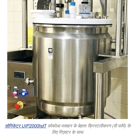
सोनिकेटर UIP2000hdT
कोकोआ मक्खन के बेहतर क्रिस्टलीकरण (वी फॉर्म) के
लिए रिएक्टर के साथ