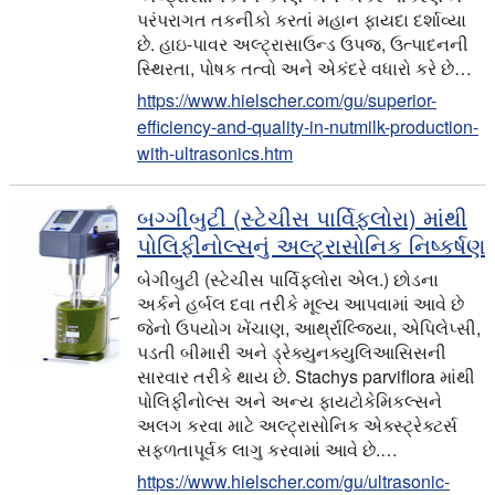
પરંપરાગત તકનીકો કરતાં મહાન ફાયદા દર્શાવ્યા
છે. હાઇ-પાવર અલ્ટ્રાસાઉન્ડ ઉપજ, ઉત્પાદનની
સ્થિરતા, પોષક તત્વો અને એકંદરે વધારો કરે છે…
https://www.hielscher.com/gu/superior-
efficiency-and-quality-in-nutmilk-production-
with-ultrasonics.htm
બગ્ગીબુટી (સ્ટેચીસ પાર્વિફ્લોરા) માંથી
પોલિફીનોલ્સનું અલ્ટ્રાસોનિક નિષ્કર્ષણ
બેગીબુટી (સ્ટેચીસ પાર્વિફ્લોરા એલ.) છોડના
અર્કને હર્બલ દવા તરીકે મૂલ્ય આપવામાં આવે છે
જેનો ઉપયોગ ખેંચાણ, આર્થ્રાલ્જિયા, એપિલેપ્સી,
પડતી બીમારી અને ડ્રેક્યુનક્યુલિઆસિસની
સારવાર તરીકે થાય છે. Stachys parviflora માંથી
પોલિફીનોલ્સ અને અન્ય ફાયટોકેમિકલ્સને
અલગ કરવા માટે અલ્ટ્રાસોનિક એક્સ્ટ્રેક્ટર્સ
સફળતાપૂર્વક લાગુ કરવામાં આવે છે.…
https://www.hielscher.com/gu/ultrasonic-