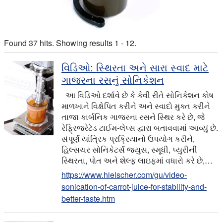
Found 37 hits. Showing results 1 - 12.
વિડિઓ: સ્થિરતા અને સારા સ્વાદ માટે
ગાજરના રસનું સોનિકેશન
આ વિડિઓ દર્શાવે છે કે કેવી રીતે સોનિકેશન કોષ
માળખાને વિક્ષેપિત કરીને અને સ્વાદો મુક્ત કરીને
તાજા કાર્બનિક ગાજરના રસને સ્થિર કરે છે, જે
રેફ્રિજરેટેડ ટાઈમ-લેપ્સ દ્વારા બતાવવામાં આવ્યું છે.
સંપૂર્ણ યાંત્રિક પ્રક્રિયાનો ઉપયોગ કરીને,
હિલ્સચર સોનિકેટર્સ જ્યુસ, સ્મૂધી, પ્યુરીની
સ્થિરતા, પોત અને શેલ્ફ લાઇફમાં વધારો કરે છે,…
https://www.hielscher.com/gu/video-
sonication-of-carrot-juice-for-stability-and-
better-taste.htm