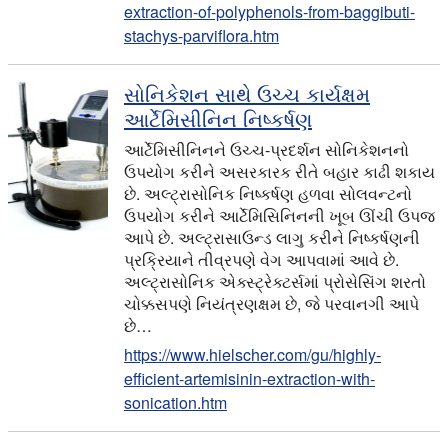
extraction-of-polyphenols-from-baggibuti-
stachys-parviflora.htm
સોનિકેશન સાથે ઉચ્ચ કાર્યક્ષમ
આર્ટેમિસીનિન નિષ્કર્ષણ
આર્ટેમિસીનિનને ઉચ્ચ-પ્રદર્શન સોનિકેશનનો
ઉપયોગ કરીને અસરકારક રીતે બહાર કાઢી શકાય
છે. અલ્ટ્રાસોનિક નિષ્કર્ષણ હળવા સોલવન્ટનો
ઉપયોગ કરીને આર્ટેમિસિનિનની ખૂબ ઊંચી ઉપજ
આપે છે. અલ્ટ્રાસાઉન્ડ લાગુ કરીને નિષ્કર્ષણની
પ્રક્રિયાને તીવ્રપણે વેગ આપવામાં આવે છે.
અલ્ટ્રાસોનિક એક્સ્ટ્રેક્ટર્સમાં પ્રોસેસિંગ શરતો
ચોક્કસપણે નિયંત્રણક્ષમ છે, જે પરવાનગી આપે
છે…
https://www.hielscher.com/gu/highly-
efficient-artemisinin-extraction-with-
sonication.htm