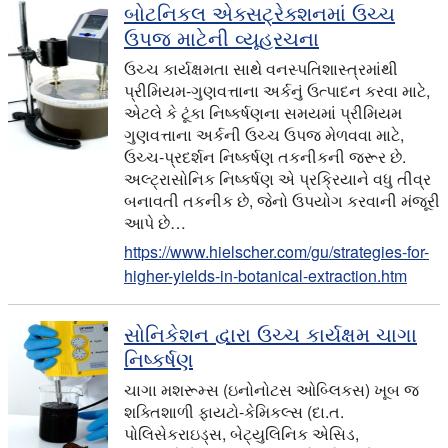
બોટનિકલ એક્સટ્રેક્શનમાં ઉચ્ચ
ઉપજ માટેની વ્યૂહરચના
ઉચ્ચ કાર્યક્ષમતા સાથે વનસ્પતિશાસ્ત્રમાંથી
પ્રીમિયમ-ગુણવત્તાના અર્કનું ઉત્પાદન કરવા માટે,
એટલે કે ટૂંકા નિષ્કર્ષણના સમયમાં પ્રીમિયમ
ગુણવત્તાના અર્કની ઉચ્ચ ઉપજ મેળવવા માટે,
ઉચ્ચ-પ્રદર્શન નિષ્કર્ષણ તકનીકની જરૂર છે.
અલ્ટ્રાસોનિક નિષ્કર્ષણ એ પ્રક્રિયાને વધુ તીવ્ર
બનાવતી તકનીક છે, જેનો ઉપયોગ કરવાની મંજૂરી
આપે છે…
https://www.hielscher.com/gu/strategies-for-
higher-yields-in-botanical-extraction.htm
સોનિકેશન દ્વારા ઉચ્ચ કાર્યક્ષમ ચાગા
નિષ્કર્ષણ
ચાગા મશરૂમ્સ (ઇનોનોટસ ઓબ્લિકસ) ખૂબ જ
શક્તિશાળી ફાયટો-કેમિકલ્સ (દા.ત.
પોલિસેકરાઇડ્સ, બેટ્યુલિનિક એસિડ,