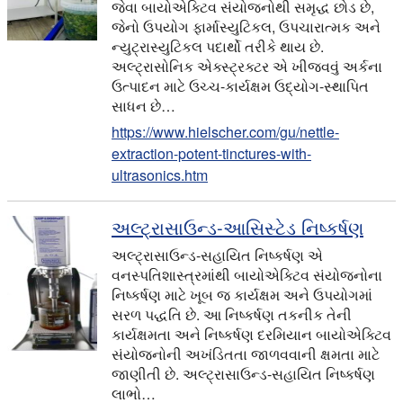
જેવા બાયોએક્ટિવ સંયોજનોથી સમૃદ્ધ છોડ છે,
જેનો ઉપયોગ ફાર્માસ્યુટિકલ, ઉપચારાત્મક અને
ન્યુટ્રાસ્યુટિકલ પદાર્થો તરીકે થાય છે.
અલ્ટ્રાસોનિક એક્સ્ટ્રક્ટર એ ખીજવવું અર્કના
ઉત્પાદન માટે ઉચ્ચ-કાર્યક્ષમ ઉદ્યોગ-સ્થાપિત
સાધન છે…
https://www.hielscher.com/gu/nettle-
extraction-potent-tinctures-with-
ultrasonics.htm
અલ્ટ્રાસાઉન્ડ-આસિસ્ટેડ નિષ્કર્ષણ
અલ્ટ્રાસાઉન્ડ-સહાયિત નિષ્કર્ષણ એ
વનસ્પતિશાસ્ત્રમાંથી બાયોએક્ટિવ સંયોજનોના
નિષ્કર્ષણ માટે ખૂબ જ કાર્યક્ષમ અને ઉપયોગમાં
સરળ પદ્ધતિ છે. આ નિષ્કર્ષણ તકનીક તેની
કાર્યક્ષમતા અને નિષ્કર્ષણ દરમિયાન બાયોએક્ટિવ
સંયોજનોની અખંડિતતા જાળવવાની ક્ષમતા માટે
જાણીતી છે. અલ્ટ્રાસાઉન્ડ-સહાયિત નિષ્કર્ષણ
લાભો…