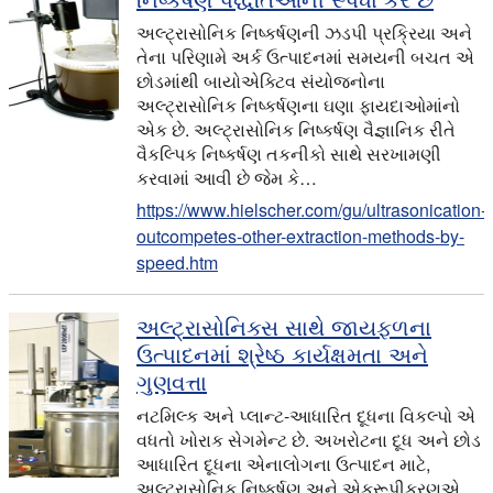
અલ્ટ્રાસોનિક નિષ્કર્ષણની ઝડપી પ્રક્રિયા અને
તેના પરિણામે અર્ક ઉત્પાદનમાં સમયની બચત એ
છોડમાંથી બાયોએક્ટિવ સંયોજનોના
અલ્ટ્રાસોનિક નિષ્કર્ષણના ઘણા ફાયદાઓમાંનો
એક છે. અલ્ટ્રાસોનિક નિષ્કર્ષણ વૈજ્ઞાનિક રીતે
વૈકલ્પિક નિષ્કર્ષણ તકનીકો સાથે સરખામણી
કરવામાં આવી છે જેમ કે…
https://www.hielscher.com/gu/ultrasonication-
outcompetes-other-extraction-methods-by-
speed.htm
અલ્ટ્રાસોનિક્સ સાથે જાયફળના
ઉત્પાદનમાં શ્રેષ્ઠ કાર્યક્ષમતા અને
ગુણવત્તા
નટમિલ્ક અને પ્લાન્ટ-આધારિત દૂધના વિકલ્પો એ
વધતો ખોરાક સેગમેન્ટ છે. અખરોટના દૂધ અને છોડ
આધારિત દૂધના એનાલોગના ઉત્પાદન માટે,
અલ્ટ્રાસોનિક નિષ્કર્ષણ અને એકરૂપીકરણએ