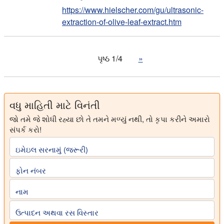
https://www.hielscher.com/gu/ultrasonic-
extraction-of-olive-leaf-extract.htm
પૃષ્ઠ 1/4
»
વધુ માહિતી માટે વિનંતી
જો તમે જે શોધી રહ્યા છો તે તમને મળ્યું નથી, તો કૃપા કરીને અમારો
સંપર્ક કરો!
ઇમેઇલ સરનામું (જરૂરી)
ફોન નંબર
નામ
ઉત્પાદન અથવા રસ વિસ્તાર