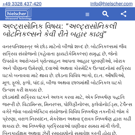
+49 3328 437-420
info@hielscher.com
અલ્ટ્રાસોનિક વિષય:
"
અલ્ટ્રાસોનિકલી
બોટનિકલ્સને કેવી રીતે બહાર કાઢવું
"
વનસ્પતિશાસ્ત્ર એ છોડ માટેનો બીજો શબ્દ છે. બોટનિકલ્સમાં જૈવ
સક્રિય સંયોજનો (કહેવાતા ફાયટોકેમિકલ્સ) સમૃદ્ધ છે, જેનો
ઉપયોગ આરોગ્યને પ્રોત્સાહન આપતા આહાર પૂરવણીઓ, ખોરાક
અને પીણાના ઉમેરણો, દવાઓ અથવા કોસ્મેટિક ઉત્પાદનોમાં સક્રિય
ઘટકો બનાવવા માટે થાય છે. છોડના વિવિધ ભાગો, દા.ત. ઔષધિઓ,
મૂળ, ફૂલો, ફળો, પાંદડાં, બીજ અથવા છાલમાંથી બોટનિકલ ઘટકો
ઉત્પન્ન કરી શકાય છે.
છોડમાંથી સક્રિય ઘટકને અલગ કરવા માટે, એક નિષ્કર્ષણ પદ્ધતિ
જરૂરી છે. વિટામિન્સ, મિનરલ્સ, પોલિફીનોલ્સ, ફ્લેવોનોઈડ્સ, ટેર્પેન્સ
વગેરે જેવા બાયોએક્ટિવ સંયોજનો વિવિધ નિષ્કર્ષણ તકનીકો જેમ કે
પ્રેરણા, વરાળ નિસ્યંદન, મેકરેશન અથવા દ્રાવક નિષ્કર્ષણ દ્વારા કાઢી
શકાય છે. આ નિષ્કર્ષણ પ્રક્રિયાઓ ઘણીવાર સમય માંગી લેતી,
બિનકાર્યક્ષમ અથવા ઝેરી રસાયણોનો સમાવેશ કરતી હોય છે.