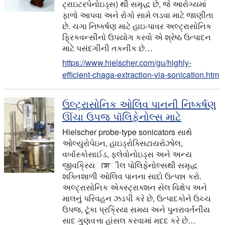
ટ્રાઇટરપેનોઇડ્સ) થી સમૃદ્ધ છે, જે આરોગ્યમાં
ફાળો આપવા અને રોગો સામે લડવા માટે જાણીતા
છે. ચગા નિષ્કર્ષણ માટે હાઇ-પાવર અલ્ટ્રાસોનિક
ફ્રિકવન્સીનો ઉપયોગ કરવો એ શ્રેષ્ઠ ઉત્પાદન
માટે પસંદગીની તકનીક છે…
https://www.hielscher.com/gu/highly-
efficient-chaga-extraction-via-sonication.htm
ઉલ્ટ્રાસોનિક ઓલિવ પાનની નિષ્કર્ષણ
ઊંચા ઉપજ પૉલિફેનોલ્સ માટે
Hielscher probe-type sonicators સાથે
ઓલ્યુરોપેઇન, હાઇડ્રોક્સિટાયરોઝોલ,
વર્બાસ્કોસાઈડ, ફ્લેવોનોઇડ્સ અને અન્ય
જીવક્રિયाशીલ પોલિફેનોલ્સથી સમૃદ્ધ
શક્તિશાળી ઓલિવ પાનના સાદો ઉત્પન્ન કરો.
અલ્ટ્રાસોનિક એક્સ્ટ્રાક્શન સેલ વિક્ષેપ અને
માલનું પરિવહન ઝડપી કરે છે, ઉત્પાદકોને ઉચ્ચ
ઉપજ, ટૂંકા પ્રક્રિયા સમય અને પુનરાવર્તનીય
સાદ ગુણવત્તા હાંસલ કરવામાં મદદ કરે છે…