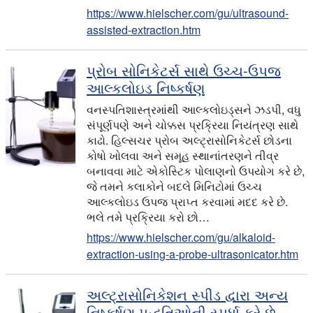
https://www.hielscher.com/gu/ultrasound-
assisted-extraction.htm
પ્રોબ સોનિકેટર્સ સાથે ઉચ્ચ-ઉપજ
આલ્કલોઇડ નિષ્કર્ષણ
વનસ્પતિશાસ્ત્રમાંથી આલ્કલોઇડ્સને ઝડપી, વધુ
સંપૂર્ણપણે અને ચોક્કસ પ્રક્રિયા નિયંત્રણ સાથે
કાઢો. હિલ્સચર પ્રોબ અલ્ટ્રાસોનિકેટર્સ છોડના
કોષો ખોલવા અને સમૂહ સ્થાનાંતરણને તીવ્ર
બનાવવા માટે એકોસ્ટિક પોલાણનો ઉપયોગ કરે છે,
જે તમને કલાકોને બદલે મિનિટોમાં ઉચ્ચ
આલ્કલોઇડ ઉપજ પ્રાપ્ત કરવામાં મદદ કરે છે.
ભલે તમે પ્રક્રિયા કરો છો…
https://www.hielscher.com/gu/alkaloid-
extraction-using-a-probe-ultrasonicator.htm
અલ્ટ્રાસોનિકેશન સ્પીડ દ્વારા અન્ય
નિષ્કર્ષણ પદ્ધતિઓની સ્પર્ધા કરે છે