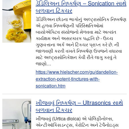
ડેંડિલિઅન નિષ્કર્ષણ – Sonication સાથે
બળવાન ટિંકચર
ડેંડિલિઅન છોડના ભાગોનું અલ્ટ્રાસોનિક નિષ્કર્ષણ
એ હળવા નિષ્કર્ષણની પરિસ્થિતિઓમાં
બાયોએક્ટિવ સંયોજનો મેળવવા માટે અત્યંત
કાર્યક્ષમ અને અસરકારક પદ્ધતિ છે - ઉચ્ચ
ગુણવત્તાના અર્ક અને ટિંકચર પ્રાપ્ત કરે છે. ની
જાળવણી કરતી વખતે નિષ્કર્ષણ ઉપજને વધારવા
માટે અલ્ટ્રાસોનિકેશન કેવી રીતે લાગુ કરવું તે
જાણો…
https://www.hielscher.com/gu/dandelion-
extraction-potent-tinctures-with-
sonication.htm
ખીજવવું નિષ્કર્ષણ – Ultrasonics સાથે
બળવાન ટિંકચર
ખીજવવું (Urtica dioica) એ પોલિફીનોલ્સ,
એન્ટીઑકિસડન્ટ્સ, કેરોટિન અને ટેર્પેનોઇડ્સ