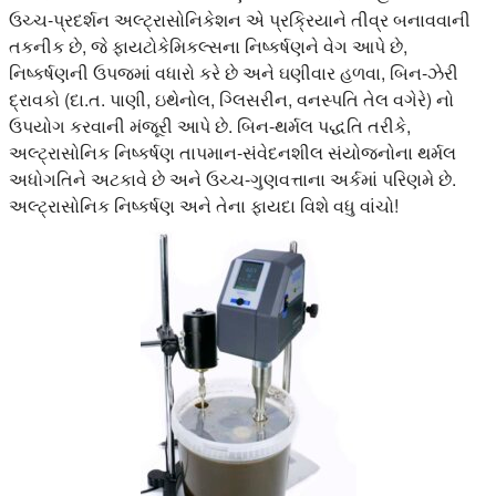
ઉચ્ચ-પ્રદર્શન અલ્ટ્રાસોનિકેશન એ પ્રક્રિયાને તીવ્ર બનાવવાની
તકનીક છે, જે ફાયટોકેમિકલ્સના નિષ્કર્ષણને વેગ આપે છે,
નિષ્કર્ષણની ઉપજમાં વધારો કરે છે અને ઘણીવાર હળવા, બિન-ઝેરી
દ્રાવકો (દા.ત. પાણી, ઇથેનોલ, ગ્લિસરીન, વનસ્પતિ તેલ વગેરે) નો
ઉપયોગ કરવાની મંજૂરી આપે છે. બિન-થર્મલ પદ્ધતિ તરીકે,
અલ્ટ્રાસોનિક નિષ્કર્ષણ તાપમાન-સંવેદનશીલ સંયોજનોના થર્મલ
અધોગતિને અટકાવે છે અને ઉચ્ચ-ગુણવત્તાના અર્કમાં પરિણમે છે.
અલ્ટ્રાસોનિક નિષ્કર્ષણ અને તેના ફાયદા વિશે વધુ વાંચો!