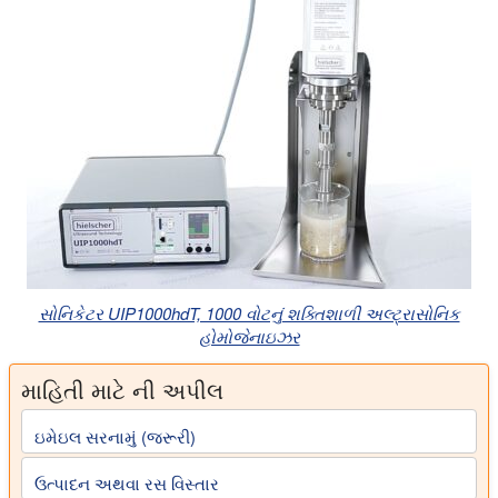
સોનિકેટર UIP1000hdT, 1000 વોટનું શક્તિશાળી અલ્ટ્રાસોનિક
હોમોજેનાઇઝર
માહિતી માટે ની અપીલ
ઇમેઇલ સરનામું (જરૂરી)
ઉત્પાદન અથવા રસ વિસ્તાર