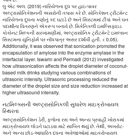
લુ એટ અલ. (2019) નારિયેળના દૂધ પર હાઇ-પાવર
અલ્ટ્રાસોનિકેશનની અસરોની તપાસ કરે છે. સોનિકેશન ટ્રીટમેન્ટ
નારિયેળના દૂધના કણોનું કદ ઘટાડે છે અને સિસ્ટમમાં ટીપાં અને ઘન
પદાર્થોના વિતરણને એકરૂપ બનાવે છે. મિકેનિકલી ઇમલ્સિફાઇડ
કોકોનટ મિલ્કની સરખામણીમાં, અલ્ટ્રાસોનિક ટ્રીટમેન્ટે ઇમલ્સન
સિસ્ટમના યુનિફોર્મ પર નોંધપાત્ર અસર દર્શાવી હતી. < 0.05).
Additionally, it was observed that sonication promoted the
encapsulation of amylose into the enzyme amylase in the
interfacial layer. Iswarin and Permadi (2012) investigated
how ultrasonication affects the droplet diameter of coconut-
based milk drinks studying various combinations of
ultrasonic intensity. Ultrasonic processing reduced the
diameter of the droplet size and size reduction increased at
higher ultrasound intensity.
નટમિલ્ક્સની અલ્ટ્રાસોનિકલી સુધારેલ માઇક્રોબાયલ
સ્થિરતા
અલ્ટ્રાસોનિકેશન ડેરી, ફળોના રસ અને અન્ય પ્રવાહી ખોરાકમાં
માઇક્રોબાયલ લોડને ઘટાડવા માટે સાબિત થયું છે. તેથી, અખરોટ-
અને અન્ય છોડ-આધારિત દૂધના અવેજીઓમાં માઇક્રોબાયલ