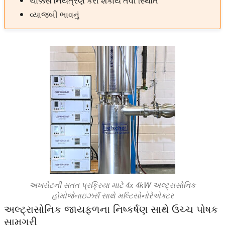
ચોક્કસ નિયંત્રણ કરી શકાય તેવી સ્થિતિ
વ્યાજબી ભાવનું
અખરોટની સતત પ્રક્રિયા માટે 4x 4kW અલ્ટ્રાસોનિક
હોમોજેનાઇઝર્સ સાથે મલ્ટિસોનોરેએક્ટર
અલ્ટ્રાસોનિક જાયફળના નિષ્કર્ષણ સાથે ઉચ્ચ પોષક
સામગ્રી