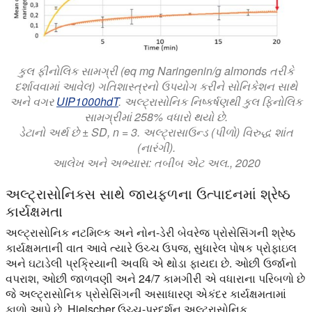
કુલ ફીનોલિક સામગ્રી (eq mg Naringenin/g almonds તરીકે
દર્શાવવામાં આવેલ) ગતિશાસ્ત્રનો ઉપયોગ કરીને સોનિકેશન સાથે
અને વગર
UIP1000hdT
. અલ્ટ્રાસોનિક નિષ્કર્ષણથી કુલ ફિનોલિક
સામગ્રીમાં 258% વધારો થયો છે.
ડેટાનો અર્થ છે ± SD, n = 3. અલ્ટ્રાસાઉન્ડ (પીળો) વિરુદ્ધ શાંત
(નારંગી).
આલેખ અને અભ્યાસ: તબીબ એટ અલ., 2020
અલ્ટ્રાસોનિક્સ સાથે જાયફળના ઉત્પાદનમાં શ્રેષ્ઠ
કાર્યક્ષમતા
અલ્ટ્રાસોનિક નટમિલ્ક અને નોન-ડેરી બેવરેજ પ્રોસેસિંગની શ્રેષ્ઠ
કાર્યક્ષમતાની વાત આવે ત્યારે ઉચ્ચ ઉપજ, સુધારેલ પોષક પ્રોફાઇલ
અને ઘટાડેલી પ્રક્રિયાની અવધિ એ થોડા ફાયદા છે. ઓછી ઉર્જાનો
વપરાશ, ઓછી જાળવણી અને 24/7 કામગીરી એ વધારાના પરિબળો છે
જે અલ્ટ્રાસોનિક પ્રોસેસિંગની અસાધારણ એકંદર કાર્યક્ષમતામાં
ફાળો આપે છે. Hielscher ઉચ્ચ-પ્રદર્શન અલ્ટ્રાસોનિક