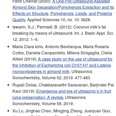
Farid Chemat (2020):
A One-Pot Ultrasound-Assisted
Almond Skin Separation/Polyphenols Extraction and its
Effects on Structure, Polyphenols, Lipids, and Proteins
Quality.
Applied Sciences 10, no. 10: 3628.
Iswarin, S.J.; Permadi, B. (2012): Coconut milk’s fat
breaking by means of ultrasound. Int. J. Basic Appl. Sci.
12, 2012. 1–5.
Maria Clara Iorio, Antonio Bevilacqua, Maria Rosaria
Corbo, Daniela Campaniello, Milena Sinigaglia, Clelia
Altieri (2019):
A case study on the use of ultrasound for
the inhibition of Escherichia coli O157:H7 and Listeria
monocytogenes in almond milk
. Ultrasonics
Sonochemistry, Volume 52, 2019. 477-483.
Rupali Dolas, Chakkaravarthi Saravanan, Barjinder Pal
Kaur (2019):
Emergence and era of ultrasonic’s in fruit
juice preservation: A review.
Ultrasonics
Sonochemistry, Volume 58, 2019.
Xu Lu, Jinghao Chen, Mingjing Zheng, Juanjuan Guo,