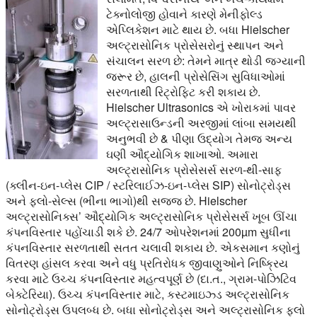
ટેક્નોલોજી હોવાને કારણે મેનીફોલ્ડ
એપ્લિકેશન માટે થાય છે. બધા Hielscher
અલ્ટ્રાસોનિક પ્રોસેસરોનું સ્થાપન અને
સંચાલન સરળ છે: તેમને માત્ર થોડી જગ્યાની
જરૂર છે, હાલની પ્રોસેસિંગ સુવિધાઓમાં
સરળતાથી રિટ્રોફિટ કરી શકાય છે.
Hielscher Ultrasonics એ ખોરાકમાં પાવર
અલ્ટ્રાસાઉન્ડની અરજીમાં લાંબા સમયથી
અનુભવી છે & પીણા ઉદ્યોગ તેમજ અન્ય
ઘણી ઔદ્યોગિક શાખાઓ. અમારા
અલ્ટ્રાસોનિક પ્રોસેસર્સ સરળ-થી-સાફ
(ક્લીન-ઇન-પ્લેસ CIP / સ્ટરિલાઈઝ-ઇન-પ્લેસ SIP) સોનોટ્રોડ્સ
અને ફ્લો-સેલ્સ (ભીના ભાગો)થી સજ્જ છે. Hielscher
અલ્ટ્રાસોનિક્સ’ ઔદ્યોગિક અલ્ટ્રાસોનિક પ્રોસેસર્સ ખૂબ ઊંચા
કંપનવિસ્તાર પહોંચાડી શકે છે. 24/7 ઓપરેશનમાં 200µm સુધીના
કંપનવિસ્તાર સરળતાથી સતત ચલાવી શકાય છે. એકસમાન કણોનું
વિતરણ હાંસલ કરવા અને વધુ પ્રતિરોધક જીવાણુઓને નિષ્ક્રિય
કરવા માટે ઉચ્ચ કંપનવિસ્તાર મહત્વપૂર્ણ છે (દા.ત., ગ્રામ-પોઝિટિવ
બેક્ટેરિયા). ઉચ્ચ કંપનવિસ્તાર માટે, કસ્ટમાઇઝ્ડ અલ્ટ્રાસોનિક
સોનોટ્રોડ્સ ઉપલબ્ધ છે. બધા સોનોટ્રોડ્સ અને અલ્ટ્રાસોનિક ફ્લો