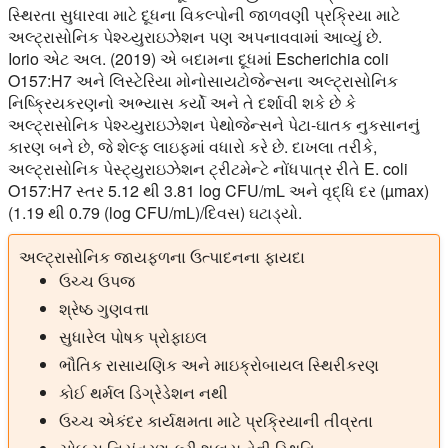
સ્થિરતા સુધારવા માટે દૂધના વિકલ્પોની જાળવણી પ્રક્રિયા માટે
અલ્ટ્રાસોનિક પેશ્ચ્યુરાઇઝેશન પણ અપનાવવામાં આવ્યું છે.
Iorio એટ અલ. (2019) એ બદામના દૂધમાં Escherichia coli
O157:H7 અને લિસ્ટેરિયા મોનોસાયટોજેન્સના અલ્ટ્રાસોનિક
નિષ્ક્રિયકરણનો અભ્યાસ કર્યો અને તે દર્શાવી શકે છે કે
અલ્ટ્રાસોનિક પેશ્ચ્યુરાઇઝેશન પેથોજેન્સને પેટા-ઘાતક નુકસાનનું
કારણ બને છે, જે શેલ્ફ લાઇફમાં વધારો કરે છે. દાખલા તરીકે,
અલ્ટ્રાસોનિક પેસ્ટ્યુરાઇઝેશન ટ્રીટમેન્ટે નોંધપાત્ર રીતે E. coli
O157:H7 સ્તર 5.12 થી 3.81 log CFU/mL અને વૃદ્ધિ દર (µmax)
(1.19 થી 0.79 (log CFU/mL)/દિવસ) ઘટાડ્યો.
અલ્ટ્રાસોનિક જાયફળના ઉત્પાદનના ફાયદા
ઉચ્ચ ઉપજ
શ્રેષ્ઠ ગુણવત્તા
સુધારેલ પોષક પ્રોફાઇલ
ભૌતિક રાસાયણિક અને માઇક્રોબાયલ સ્થિરીકરણ
કોઈ થર્મલ ડિગ્રેડેશન નથી
ઉચ્ચ એકંદર કાર્યક્ષમતા માટે પ્રક્રિયાની તીવ્રતા