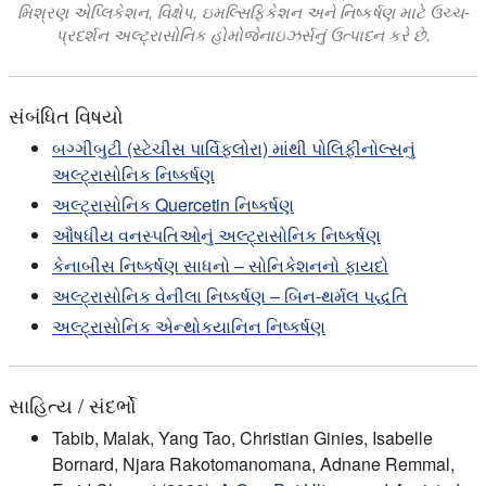
મિશ્રણ એપ્લિકેશન, વિક્ષેપ, ઇમલ્સિફિકેશન અને નિષ્કર્ષણ માટે ઉચ્ચ-
પ્રદર્શન અલ્ટ્રાસોનિક હોમોજેનાઇઝર્સનું ઉત્પાદન કરે છે.
સંબંધિત વિષયો
બગ્ગીબુટી (સ્ટેચીસ પાર્વિફ્લોરા) માંથી પોલિફીનોલ્સનું
અલ્ટ્રાસોનિક નિષ્કર્ષણ
અલ્ટ્રાસોનિક Quercetin નિષ્કર્ષણ
ઔષધીય વનસ્પતિઓનું અલ્ટ્રાસોનિક નિષ્કર્ષણ
કેનાબીસ નિષ્કર્ષણ સાધનો – સોનિકેશનનો ફાયદો
અલ્ટ્રાસોનિક વેનીલા નિષ્કર્ષણ – બિન-થર્મલ પદ્ધતિ
અલ્ટ્રાસોનિક એન્થોકયાનિન નિષ્કર્ષણ
સાહિત્ય / સંદર્ભો
Tabib, Malak, Yang Tao, Christian Ginies, Isabelle
Bornard, Njara Rakotomanomana, Adnane Remmal,