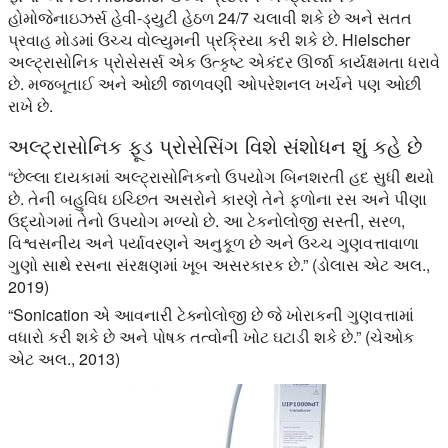
હોમોજેનાઇઝર્સ હેવી-ડ્યુટી હેઠળ 24/7 ચલાવી શકે છે અને સતત
પ્રવાહ મોડમાં ઉચ્ચ વોલ્યુમની પ્રક્રિયા કરી શકે છે. Hielscher
અલ્ટ્રાસોનિક પ્રોસેસર્સ એક ઉત્કૃષ્ટ એકંદર ઊર્જા કાર્યક્ષમતા ધરાવે
છે. મજબૂતાઈ અને ઓછી જાળવણી ઓપરેશનલ ખર્ચને પણ ઓછી
રાખે છે.
અલ્ટ્રાસોનિક ફૂડ પ્રોસેસિંગ વિશે સંશોધન શું કહે છે
“છેલ્લા દાયકામાં અલ્ટ્રાસોનિકનો ઉપયોગ બિનશરતી હદ સુધી થયો
છે. તેની બહુવિધ ઇચ્છિત અસરોને કારણે તેને ફળોના રસ અને પીણા
ઉદ્યોગમાં તેનો ઉપયોગ મળ્યો છે. આ ટેકનોલોજી સસ્તી, સરળ,
વિશ્વસનીય અને પર્યાવરણને અનુકૂળ છે અને ઉચ્ચ ગુણવત્તાવાળા
ગુણો સાથે રસના સંરક્ષણમાં ખૂબ અસરકારક છે.” (ડોલાસ એટ અલ.,
2019)
“Sonication એ આવનારી ટેક્નોલોજી છે જે ખોરાકની ગુણવત્તામાં
વધારો કરી શકે છે અને પોષક તત્વોની ખોટ ઘટાડી શકે છે.” (ચેઓક
એટ અલ., 2013)