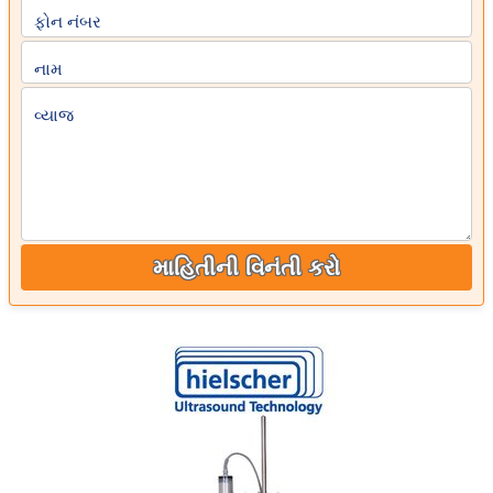
ફોન નંબર
નામ
વ્યાજ
માહિતીની વિનંતી કરો