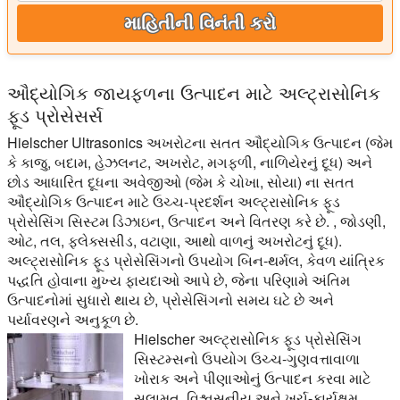
માહિતીની વિનંતી કરો
ઔદ્યોગિક જાયફળના ઉત્પાદન માટે અલ્ટ્રાસોનિક
ફૂડ પ્રોસેસર્સ
Hielscher Ultrasonics અખરોટના સતત ઔદ્યોગિક ઉત્પાદન (જેમ
કે કાજુ, બદામ, હેઝલનટ, અખરોટ, મગફળી, નાળિયેરનું દૂધ) અને
છોડ આધારિત દૂધના અવેજીઓ (જેમ કે ચોખા, સોયા) ના સતત
ઔદ્યોગિક ઉત્પાદન માટે ઉચ્ચ-પ્રદર્શન અલ્ટ્રાસોનિક ફૂડ
પ્રોસેસિંગ સિસ્ટમ ડિઝાઇન, ઉત્પાદન અને વિતરણ કરે છે. , જોડણી,
ઓટ, તલ, ફ્લેક્સસીડ, વટાણા, આથો વાળનું અખરોટનું દૂધ).
અલ્ટ્રાસોનિક ફૂડ પ્રોસેસિંગનો ઉપયોગ બિન-થર્મલ, કેવળ યાંત્રિક
પદ્ધતિ હોવાના મુખ્ય ફાયદાઓ આપે છે, જેના પરિણામે અંતિમ
ઉત્પાદનોમાં સુધારો થાય છે, પ્રોસેસિંગનો સમય ઘટે છે અને
પર્યાવરણને અનુકૂળ છે.
Hielscher અલ્ટ્રાસોનિક ફૂડ પ્રોસેસિંગ
સિસ્ટમ્સનો ઉપયોગ ઉચ્ચ-ગુણવત્તાવાળા
ખોરાક અને પીણાઓનું ઉત્પાદન કરવા માટે
સલામત, વિશ્વસનીય અને ખર્ચ-કાર્યક્ષમ