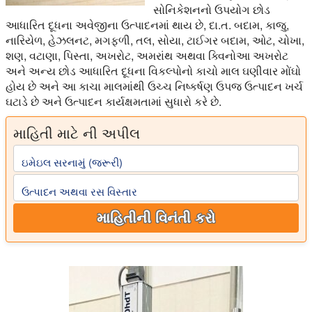
સોનિકેશનનો ઉપયોગ છોડ
આધારિત દૂધના અવેજીના ઉત્પાદનમાં થાય છે, દા.ત. બદામ, કાજુ,
નારિયેળ, હેઝલનટ, મગફળી, તલ, સોયા, ટાઈગર બદામ, ઓટ, ચોખા,
શણ, વટાણા, પિસ્તા, અખરોટ, અમરાંથ અથવા ક્વિનોઆ અખરોટ
અને અન્ય છોડ આધારિત દૂધના વિકલ્પોનો કાચો માલ ઘણીવાર મોંઘો
હોય છે અને આ કાચા માલમાંથી ઉચ્ચ નિષ્કર્ષણ ઉપજ ઉત્પાદન ખર્ચ
ઘટાડે છે અને ઉત્પાદન કાર્યક્ષમતામાં સુધારો કરે છે.
માહિતી માટે ની અપીલ
ઇમેઇલ સરનામું (જરૂરી)
ઉત્પાદન અથવા રસ વિસ્તાર
માહિતીની વિનંતી કરો