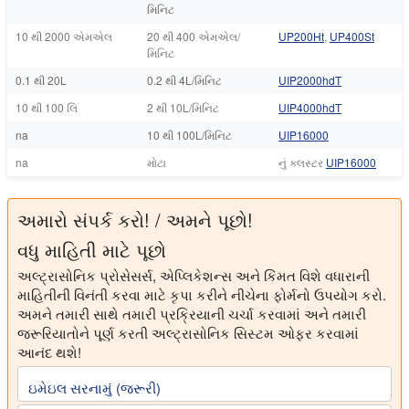
મિનિટ
10 થી 2000 એમએલ
20 થી 400 એમએલ/
UP200Ht
,
UP400St
મિનિટ
0.1 થી 20L
0.2 થી 4L/મિનિટ
UIP2000hdT
10 થી 100 લિ
2 થી 10L/મિનિટ
UIP4000hdT
na
10 થી 100L/મિનિટ
UIP16000
na
મોટા
નું ક્લસ્ટર
UIP16000
અમારો સંપર્ક કરો! / અમને પૂછો!
વધુ માહિતી માટે પૂછો
અલ્ટ્રાસોનિક પ્રોસેસર્સ, એપ્લિકેશન્સ અને કિંમત વિશે વધારાની
માહિતીની વિનંતી કરવા માટે કૃપા કરીને નીચેના ફોર્મનો ઉપયોગ કરો.
અમને તમારી સાથે તમારી પ્રક્રિયાની ચર્ચા કરવામાં અને તમારી
જરૂરિયાતોને પૂર્ણ કરતી અલ્ટ્રાસોનિક સિસ્ટમ ઓફર કરવામાં
આનંદ થશે!
ઇમેઇલ સરનામું (જરૂરી)