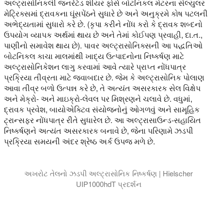
અલ્ટ્રાસોનિકલી જનરેટેડ શીયર ફોર્સ બોટનિકલ મેટરના સેલ્યુલર
મેટ્રિક્સમાં દ્રાવકના ઘૂંસપેંઠને સુધારે છે અને અનુક્રમે કોષ પટલની
અભેદ્યતામાં સુધારો કરે છે. (કૃપા કરીને નોંધ કરો કે દ્રાવક શબ્દનો
ઉપયોગ વ્યાપક અર્થમાં થાય છે અને તેમાં કોઈપણ પ્રવાહી, દા.ત.,
પાણીનો સમાવેશ થાય છે). પાવર અલ્ટ્રાસોનિક્સની આ પદ્ધતિઓ
બોટનિકલ કાચા માલમાંથી ખાદ્ય ઉત્પાદનોના નિષ્કર્ષણ માટે
અલ્ટ્રાસોનિકેશન લાગુ કરવામાં આવે ત્યારે પ્રાપ્ત નોંધપાત્ર
પ્રક્રિયા તીવ્રતા માટે જવાબદાર છે. જેમ કે અલ્ટ્રાસોનિક પોલાણ
આવા તીવ્ર બળો ઉત્પન્ન કરે છે, તે અત્યંત અસરકારક સેલ વિક્ષેપ
અને મેક્રો- અને માઇક્રો-લેવલ પર મિશ્રણને ચલાવે છે. વધુમાં,
દ્રાવક પ્રવેશ, બાયોએક્ટિવ સંયોજનોનું ઓગળવું અને સામૂહિક
ટ્રાન્સફર નોંધપાત્ર રીતે સુધારેલ છે. આ અલ્ટ્રાસાઉન્ડ-સહાયિત
નિષ્કર્ષણને અત્યંત અસરકારક બનાવે છે, જેના પરિણામે ઝડપી
પ્રક્રિયા સમયની અંદર શ્રેષ્ઠ અર્ક ઉપજ મળે છે.
અખરોટ તેલનો ઝડપી અલ્ટ્રાસોનિક નિષ્કર્ષણ | Hielscher
UIP1000hdT પ્રદર્શન
આ વિડિઓમાં અમે અલ્ટ્રાસોનિક પોલાણનો ઉપયોગ કરીને કચડી બદામમ