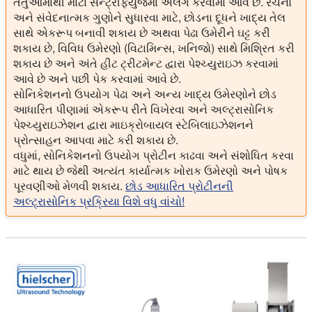
તંતુઓમાંથી મોટા સેન્ટ્રીફ્યુજમાં અલગ કરવામાં આવે છે. રચના
અને સંવેદનાત્મક ગુણોને સુધારવા માટે, છોડના દૂધને ખાદ્ય તેલ
સાથે એકરૂપ બનાવી શકાય છે અથવા પેઢા ઉમેરીને ઘટ્ટ કરી
શકાય છે, વિવિધ ઉમેરણો (વિટામિન્સ, ખનિજો) સાથે મિશ્રિત કરી
શકાય છે અને અંતે હીટ ટ્રીટમેન્ટ દ્વારા પેશ્ચ્યુરાઇઝ કરવામાં
આવે છે અને પછી પેક કરવામાં આવે છે.
સોનિકેશનનો ઉપયોગ પેઢા અને અન્ય ખાદ્ય ઉમેરણોને છોડ
આધારિત પીણામાં એકરૂપ રીતે વિખેરવા અને અલ્ટ્રાસોનિક
પેશ્ચ્યુરાઇઝેશન દ્વારા માઇક્રોબાયલ સ્ટેબિલાઇઝેશનને
પ્રોત્સાહન આપવા માટે કરી શકાય છે.
વધુમાં, સોનિકેશનનો ઉપયોગ પ્રોટીન કાઢવા અને સંશોધિત કરવા
માટે થાય છે જેથી અત્યંત કાર્યાત્મક ખોરાક ઉમેરણો અને પોષક
પૂરવણીઓ મેળવી શકાય.
છોડ આધારિત પ્રોટીનની
અલ્ટ્રાસોનિક પ્રક્રિયા વિશે વધુ વાંચો!