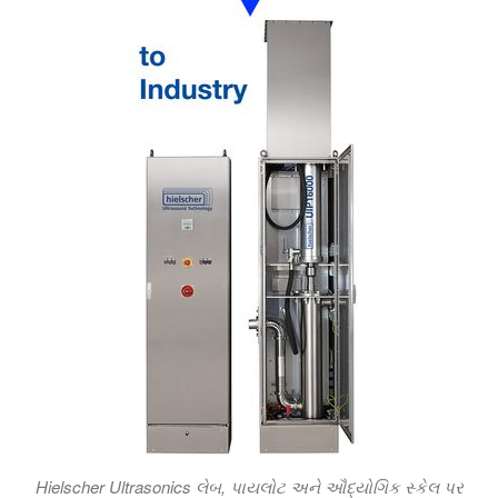
Hielscher Ultrasonics લેબ, પાયલોટ અને ઔદ્યોગિક સ્કેલ પર