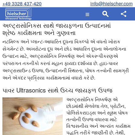
+49 3328 437-420
info@hielscher.com
અલ્ટ્રાસોનિક્સ સાથે જાયફળના ઉત્પાદનમાં
શ્રેષ્ઠ કાર્યક્ષમતા અને ગુણવત્તા
નટમિલ્ક અને પ્લાન્ટ-આધારિત દૂધના વિકલ્પો એ વધતો ખોરાક
સેગમેન્ટ છે. અખરોટના દૂધ અને છોડ આધારિત દૂધના એનાલોગના
ઉત્પાદન માટે, અલ્ટ્રાસોનિક નિષ્કર્ષણ અને એકરૂપીકરણએ
પરંપરાગત તકનીકો કરતાં મહાન ફાયદા દર્શાવ્યા છે. હાઇ-પાવર
અલ્ટ્રાસાઉન્ડ ઉપજ, ઉત્પાદનની સ્થિરતા, પોષક તત્ત્વોની સામગ્રી
અને એકંદર પ્રક્રિયા કાર્યક્ષમતામાં વધારો કરે છે.
પાવર Ultrasonics સાથે ઉચ્ચ જાયફળ ઉપજ
અલ્ટ્રાસોનિક નિષ્કર્ષણ એ
છોડમાંથી મેળવેલા તેલ, પ્રોટીન,
પોલિસેકરાઇડ્સ અને સૂક્ષ્મ પોષક
તત્વોની ઉપજ વધારવા માટે
વિશ્વસનીય અને અત્યંત કાર્યક્ષમ
પદ્ધતિ તરીકે જાણીતી છે. તેથી,