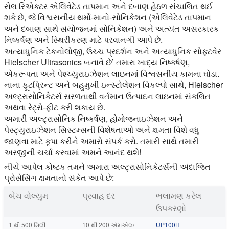
સેલ રિએક્ટર એલિવેટેડ તાપમાન અને દબાણ હેઠળ સંચાલિત થઈ
શકે છે, જે વિશ્વસનીય થર્મો-માનો-સોનિકેશન (એલિવેટેડ તાપમાન
અને દબાણ સાથે સંયોજનમાં સોનિકેશન) અને અત્યંત અસરકારક
નિષ્કર્ષણ અને સ્થિરીકરણ માટે પરવાનગી આપે છે.
અત્યાધુનિક ટેકનોલોજી, ઉચ્ચ પ્રદર્શન અને અત્યાધુનિક સોફ્ટવેર
Hielscher Ultrasonics બનાવે છે’ તમારા ખાદ્ય નિષ્કર્ષણ,
એકરૂપતા અને પેશ્ચ્યુરાઇઝેશન લાઇનમાં વિશ્વસનીય કામના ઘોડા.
નાના ફૂટપ્રિન્ટ અને બહુમુખી ઇન્સ્ટોલેશન વિકલ્પો સાથે, Hielscher
અલ્ટ્રાસોનિકેટર્સ સરળતાથી વર્તમાન ઉત્પાદન લાઇનમાં સંકલિત
અથવા રેટ્રો-ફીટ કરી શકાય છે.
અમારી અલ્ટ્રાસોનિક નિષ્કર્ષણ, હોમોજનાઇઝેશન અને
પેસ્ટ્યુરાઇઝેશન સિસ્ટમ્સની વિશેષતાઓ અને ક્ષમતા વિશે વધુ
જાણવા માટે કૃપા કરીને અમારો સંપર્ક કરો. તમારી સાથે તમારી
અરજીની ચર્ચા કરવામાં અમને આનંદ થશે!
નીચે આપેલ કોષ્ટક તમને અમારા અલ્ટ્રાસોનિકેટર્સની અંદાજિત
પ્રોસેસિંગ ક્ષમતાનો સંકેત આપે છે:
બેચ વોલ્યુમ
પ્રવાહ દર
ભલામણ કરેલ
ઉપકરણો
1 થી 500 મિલી
10 થી 200 એમએલ/
UP100H