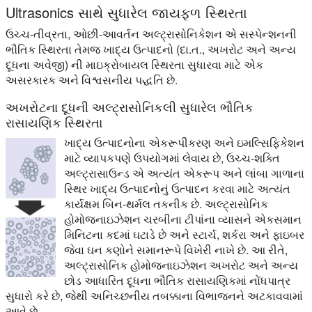
Ultrasonics સાથે સુધારેલ જાયફળ સ્થિરતા
ઉચ્ચ-તીવ્રતા, ઓછી-આવર્તન અલ્ટ્રાસોનિકેશન એ સસ્પેન્શનની
ભૌતિક સ્થિરતા તેમજ ખાદ્ય ઉત્પાદનો (દા.ત., અખરોટ અને અન્ય
દૂધના અવેજી) ની માઇક્રોબાયલ સ્થિરતા સુધારવા માટે એક
અસરકારક અને વિશ્વસનીય પદ્ધતિ છે.
અખરોટના દૂધની અલ્ટ્રાસોનિકલી સુધારેલ ભૌતિક
રાસાયણિક સ્થિરતા
ખાદ્ય ઉત્પાદનોના એકરૂપીકરણ અને ઇમલ્સિફિકેશન
માટે વ્યાપકપણે ઉપયોગમાં લેવાય છે, ઉચ્ચ-શક્તિ
અલ્ટ્રાસાઉન્ડ એ અત્યંત એકરૂપ અને લાંબા ગાળાના
સ્થિર ખાદ્ય ઉત્પાદનોનું ઉત્પાદન કરવા માટે અત્યંત
કાર્યક્ષમ બિન-થર્મલ તકનીક છે. અલ્ટ્રાસોનિક
હોમોજનાઇઝેશન ચરબીના ટીપાંના વ્યાસને એકસમાન
મિનિટના કદમાં ઘટાડે છે અને સ્ટાર્ચ, શર્કરા અને ફાઇબર
જેવા ઘન કણોને સમાનરૂપે વિખેરી નાખે છે. આ રીતે,
અલ્ટ્રાસોનિક હોમોજનાઇઝેશન અખરોટ અને અન્ય
છોડ આધારિત દૂધના ભૌતિક રાસાયણિકમાં નોંધપાત્ર
સુધારો કરે છે, જેથી અનિચ્છનીય તબક્કાના વિભાજનને અટકાવવામાં
આવે છે.