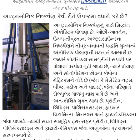
ઔદ્યોગિક અલ્ટ્રાસોનિક પ્રોસેસર
UIP2000hdT
અખરોટના
એકરૂપીકરણ માટે.
અલ્ટ્રાસોનિક નિષ્કર્ષણ કેવી રીતે ઉપજમાં વધારો કરે છે?
અલ્ટ્રાસોનિક નિષ્કર્ષણનું કાર્ય સિદ્ધાંત
એકોસ્ટિક પોલાણ છે. ઓછી-આવર્તન,
ઉચ્ચ-તીવ્રતાના અલ્ટ્રાસાઉન્ડના
નિષ્કર્ષણને તીવ્ર બનાવતી પદ્ધતિ મુખ્યત્વે
એકોસ્ટિક પોલાણની ઘટનાને આભારી છે.
જ્યારે બોટનિકલ સામગ્રીની સપાટી પર
પોલાણ પરપોટા તૂટી જાય છે, ત્યારે ધોવાણ
અને સોનોપોરેશન છોડના કોષોના
મેટ્રિક્સને તોડે છે (જેમ કે મેસેરેટેડ નટ્સ,
બીજ, કઠોળ અને પાંદડા), જેના પરિણામે
સેલ્યુલર માળખું નાશ પામે છે અને
અંતઃકોશિક મુક્ત થાય છે. પ્રોટીન,
લિપિડ્સ, પોલિસેકરાઇડ્સ, ફાઇબર,
વિટામિન્સ, મિનરલ્સ અને ફાયટોકેમિકલ્સ
જેવા પદાર્થો. ત્યાંથી સઘન સામૂહિક ટ્રાન્સફર પ્રોટીન, લિપિડ્સ,
પોલિસેકરાઇડ્સ અને ફાયટો-કેમિકલ્સ જેવા અણુઓના પ્રકાશનને
સરળ બનાવે છે.