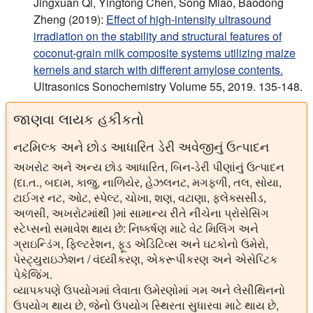
Jingxuan Qi, Yingtong Chen, Song Miao, Baodong
Zheng (2019):
Effect of high-intensity ultrasound
irradiation on the stability and structural features of
coconut-grain milk composite systems utilizing maize
kernels and starch with different amylose contents.
Ultrasonics Sonochemistry Volume 55, 2019. 135-148.
જાણવા લાયક હકીકતો
નટમિલ્ક અને છોડ આધારિત ડેરી અવેજીનું ઉત્પાદન
અખરોટ અને અન્ય છોડ આધારિત, બિન-ડેરી પીણાંનું ઉત્પાદન
(દા.ત., બદામ, કાજુ, નાળિયેર, હેઝલનટ, મગફળી, તલ, સોયા,
ટાઈગર નટ, ઓટ, સ્પેલ્ટ, ચોખા, શણ, વટાણા, ફ્લેક્સસીડ,
અળસી, અખરોટમાંથી )માં સામાન્ય રીતે નીચેના પ્રોસેસિંગ
સ્ટેપ્સનો સમાવેશ થાય છે: નિષ્કર્ષણ માટે વેટ મિલિંગ અને
ગ્રાઇન્ડિંગ, ફિલ્ટરેશન, ફૂડ એડિટિવ્સ અને ઘટકોનો ઉમેરો,
પેસ્ટ્યુરાઇઝેશન / વંધ્યીકરણ, એકરૂપીકરણ અને એસેપ્ટિક
પેકેજિંગ.
વ્યાપકપણે ઉપયોગમાં લેવાતા ઉમેરણોમાં ગમ અને લેસીથિનનો
ઉપયોગ થાય છે, જેનો ઉપયોગ સ્થિરતા સુધારવા માટે થાય છે,