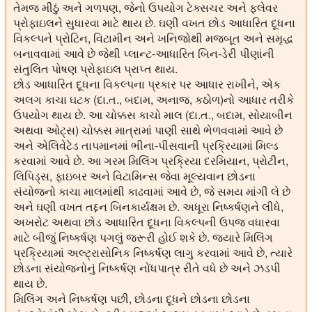
તેમજ મીઠું અને ગળપણ, જેનો ઉપયોગ ટેક્સચર અને ફ્લેવર
પ્રોફાઇલને સુધારવા માટે થાય છે. ઘણી વખત છોડ આધારિત દૂધના
વિકલ્પને પ્રોટિન, વિટામીન અને ખનિજોથી મજબૂત અને સમૃદ્ધ
બનાવવામાં આવે છે જેથી પ્લાન્ટ-આધારિત બિન-ડેરી પીણાંની
સંતુલિત પોષણ પ્રોફાઇલ પ્રાપ્ત થાય.
છોડ આધારિત દૂધના વિકલ્પના પ્રકાર પર આધાર રાખીને, એક
અલગ કાચા ઘટક (દા.ત., બદામ, અનાજ, કઠોળ)નો આધાર તરીકે
ઉપયોગ થાય છે. આ ચોક્કસ કાચો માલ (દા.ત., બદામ, સોયાબીન
અથવા ઓટ્સ) ચોક્કસ માત્રામાં પાણી સાથે ભેળવવામાં આવે છે
અને એલિવેટેડ તાપમાનમાં ભીના-પીસવાની પ્રક્રિયામાં મિલ્ડ
કરવામાં આવે છે. આ ગરમ મિલિંગ પ્રક્રિયા દરમિયાન, પ્રોટીન,
લિપિડ્સ, ફાઇબર અને વિટામિન્સ જેવા મૂલ્યવાન છોડના
સંયોજનો કાચા માલમાંથી કાઢવામાં આવે છે, જે સમય માંગી લે છે
અને ઘણી વખત તદ્દન બિનકાર્યક્ષમ છે. અધૂરા નિષ્કર્ષણને લીધે,
અખરોટ અથવા છોડ આધારિત દૂધના વિકલ્પની ઉપજ વધારવા
માટે બીજું નિષ્કર્ષણ પગલું જરૂરી હોઈ શકે છે. જ્યારે મિલિંગ
પ્રક્રિયામાં અલ્ટ્રાસોનિક નિષ્કર્ષણ લાગુ કરવામાં આવે છે, ત્યારે
છોડના સંયોજનોનું નિષ્કર્ષણ નોંધપાત્ર રીતે વધે છે અને ઝડપી
થાય છે.
મિલિંગ અને નિષ્કર્ષણ પછી, છોડના દૂધને છોડના છોડના