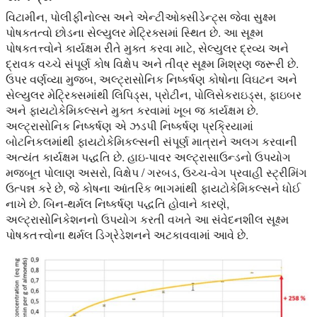
વિટામીન, પોલીફીનોલ્સ અને એન્ટીઓક્સીડેન્ટ્સ જેવા સુક્ષ્મ
પોષકતત્વો છોડના સેલ્યુલર મેટ્રિક્સમાં સ્થિત છે. આ સૂક્ષ્મ
પોષકતત્ત્વોને કાર્યક્ષમ રીતે મુક્ત કરવા માટે, સેલ્યુલર દ્રવ્ય અને
દ્રાવક વચ્ચે સંપૂર્ણ કોષ વિક્ષેપ અને તીવ્ર સૂક્ષ્મ મિશ્રણ જરૂરી છે.
ઉપર વર્ણવ્યા મુજબ, અલ્ટ્રાસોનિક નિષ્કર્ષણ કોષોના વિઘટન અને
સેલ્યુલર મેટ્રિક્સમાંથી લિપિડ્સ, પ્રોટીન, પોલિસેકરાઇડ્સ, ફાઇબર
અને ફાયટોકેમિકલ્સને મુક્ત કરવામાં ખૂબ જ કાર્યક્ષમ છે.
અલ્ટ્રાસોનિક નિષ્કર્ષણ એ ઝડપી નિષ્કર્ષણ પ્રક્રિયામાં
બોટનિકલમાંથી ફાયટોકેમિકલ્સની સંપૂર્ણ માત્રાને અલગ કરવાની
અત્યંત કાર્યક્ષમ પદ્ધતિ છે. હાઇ-પાવર અલ્ટ્રાસાઉન્ડનો ઉપયોગ
મજબૂત પોલાણ અસરો, વિક્ષેપ / ગરબડ, ઉચ્ચ-વેગ પ્રવાહી સ્ટ્રીમિંગ
ઉત્પન્ન કરે છે, જે કોષના આંતરિક ભાગમાંથી ફાયટોકેમિકલ્સને ધોઈ
નાખે છે. બિન-થર્મલ નિષ્કર્ષણ પદ્ધતિ હોવાને કારણે,
અલ્ટ્રાસોનિકેશનનો ઉપયોગ કરતી વખતે આ સંવેદનશીલ સૂક્ષ્મ
પોષકતત્ત્વોના થર્મલ ડિગ્રેડેશનને અટકાવવામાં આવે છે.