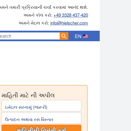
મને તમારી પ્રક્રિયાની ચર્ચા કરવામાં આનંદ થશે.
અમને કૉલ કરો:
+49 3328 437-420
અમને મેઇલ કરો:
info@hielscher.com
EN
ટેડ સ્ટોરેજનો ટાઈમ લેપ્સ વિડીયો શામેલ છે.
માહિતી માટે ની અપીલ
ઇમેઇલ સરનામું (જરૂરી)
ઉત્પાદન અથવા રસ વિસ્તાર
માહિતીની વિનંતી કરો