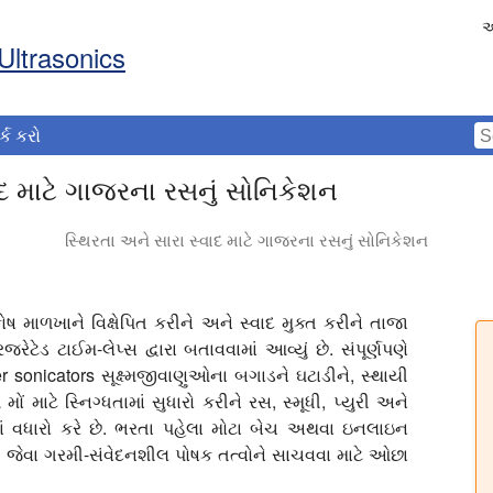
અ
Ultrasonics
ર્ક કરો
ાદ માટે ગાજરના રસનું સોનિકેશન
સ્થિરતા અને સારા સ્વાદ માટે ગાજરના રસનું સોનિકેશન
 પર સોનિકેશનની અસર દર્શાવે છે. તેમાં અસર દર્શાવવા માટે રેફ્રિજરે
ોષ માળખાને વિક્ષેપિત કરીને અને સ્વાદ મુક્ત કરીને તાજા
જરેટેડ ટાઈમ-લેપ્સ દ્વારા બતાવવામાં આવ્યું છે.
સંપૂર્ણપણે
r sonicators સૂક્ષ્મજીવાણુઓના બગાડને ઘટાડીને, સ્થાયી
ટે સ્નિગ્ધતામાં સુધારો કરીને રસ, સ્મૂધી, પ્યુરી અને
ં વધારો કરે છે. ભરતા પહેલા મોટા બેચ અથવા ઇનલાઇન
 B જેવા ગરમી-સંવેદનશીલ પોષક તત્વોને સાચવવા માટે ઓછા