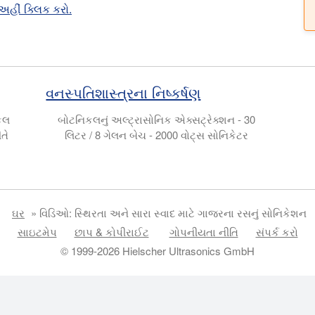
અહીં ક્લિક કરો.
વનસ્પતિશાસ્ત્રના નિષ્કર્ષણ
કલ
બોટનિકલનું અલ્ટ્રાસોનિક એક્સટ્રેક્શન - 30
તે
લિટર / 8 ગેલન બેચ - 2000 વોટ્સ સોનિકેટર
ઘર
»
વિડિઓ: સ્થિરતા અને સારા સ્વાદ માટે ગાજરના રસનું સોનિકેશન
સાઇટમેપ
છાપ & કોપીરાઈટ
ગોપનીયતા નીતિ
સંપર્ક કરો
© 1999-2026 Hielscher Ultrasonics GmbH