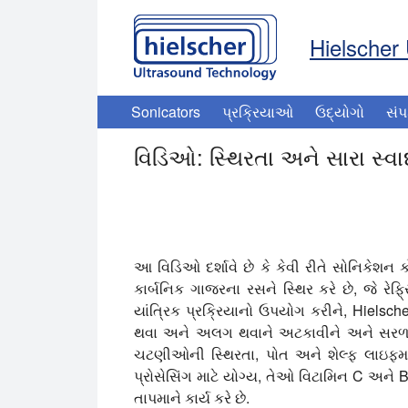
Hielscher 
Sonicators
પ્રક્રિયાઓ
ઉદ્યોગો
સંપ
વિડિઓ: સ્થિરતા અને સારા સ્વ
આ વિડિઓ તાજા કાર્બનિક ગાજરના રસની સ્થિરતા
આ વિડિઓ દર્શાવે છે કે કેવી રીતે સોનિકેશન ક
કાર્બનિક ગાજરના રસને સ્થિર કરે છે, જે રેફ્રિ
યાંત્રિક પ્રક્રિયાનો ઉપયોગ કરીને, Hielsche
થવા અને અલગ થવાને અટકાવીને અને સરળ મોં મા
ચટણીઓની સ્થિરતા, પોત અને શેલ્ફ લાઇફમા
પ્રોસેસિંગ માટે યોગ્ય, તેઓ વિટામિન C અને
તાપમાને કાર્ય કરે છે.