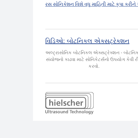
રસ સોનિકેશન વિશે વધુ માહિતી માટે કૃપા કરીને 
વિડિઓ: બોટનિકલ એક્સટ્રેક્શન
અલ્ટ્રાસોનિક બોટનિકલ એક્સટ્રેક્શન - બોટનિ
સંયોજનો કાઢવા માટે સોનિકેટર્સનો ઉપયોગ કેવી રી
કરવો.