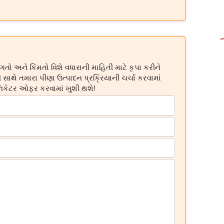
ગતો અને કિંમતો વિશે વધારાની માહિતી માટે કૃપા કરીને
ાથે તમારા પીણા ઉત્પાદન પ્રક્રિયાની ચર્ચા કરવામાં
ોનિકેટર ઓફર કરવામાં ખુશી થશે!