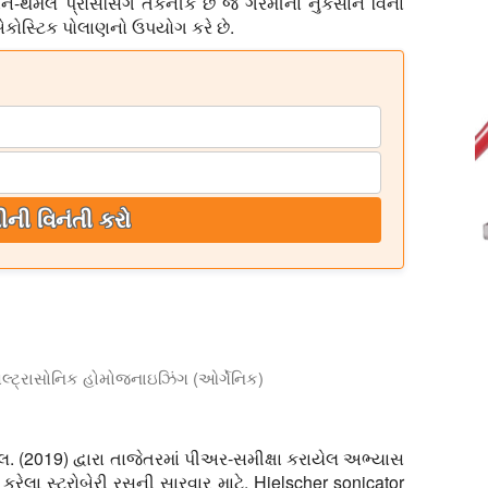
િન-થર્મલ પ્રોસેસિંગ તકનીક છે જે ગરમીના નુકસાન વિના
 એકોસ્ટિક પોલાણનો ઉપયોગ કરે છે.
ીની વિનંતી કરો
લ્ટ્રાસોનિક હોમોજનાઇઝિંગ (ઓર્ગેનિક)
લ્ટ્રાસોનિક હોમોજનાઇઝેશન બતાવે છે. વપરાયેલ અલ્ટ્રાસોનિક પ્રોસેસ
 (2019) દ્વારા તાજેતરમાં પીઅર-સમીક્ષા કરાયેલ અભ્યાસ
કરેલા સ્ટ્રોબેરી રસની સારવાર માટે, Hielscher sonicator