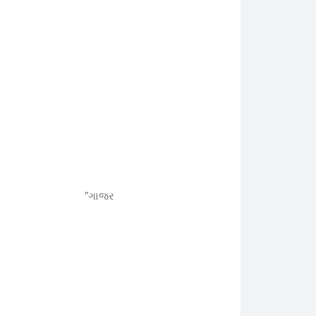
"ગાજર