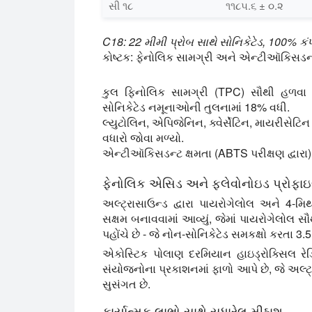
સી ૧૮
૧૧૮૫.૬ ± ૦.૨
C18: 22 મીમી પ્રોબ સાથે સોનિકેટેડ, 100% કં
કોષ્ટક: ફેનોલિક સામગ્રી અને એન્ટીઑકિસડન્
કુલ ફિનોલિક સામગ્રી (TPC) સૌથી હળવા 
સોનિકેટેડ નમૂનાઓની તુલનામાં 18% વધી.
લ્યુટોલિન, એપિજેનિન, ક્વેર્સેટિન, માયરીસેટિન
વધારો જોવા મળ્યો.
એન્ટીઑકિસડન્ટ ક્ષમતા (ABTS પરીક્ષણ દ્વારા) પ
ફેનોલિક એસિડ અને ફ્લેવોનોઇડ પ્રોફા
અલ્ટ્રાસાઉન્ડ દ્વારા પાયરોગેલોલ અને 4-મિથ
સક્ષમ બનાવવામાં આવ્યું, જેમાં પાયરોગેલોલ સ
પહોંચે છે - જે નોન-સોનિકેટેડ સમકક્ષો કરતા 3.5×
એકોસ્ટિક પોલાણ દરમિયાન હાઇડ્રોક્સિલ રેડ
સંયોજનોના પ્રકાશનમાં ફાળો આપે છે, જે અલ્ટ
સુસંગત છે.
કાર્યાત્મક લાભો સાથે સુધારેલ મીઠાશ