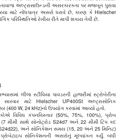
રતાવાળા અલ્ટ્રાસાઉન્ડની અસરકારકતા પર મજબૂત પુરાવા
િયા માટે નોંધપાત્ર અસરો ધરાવે છે, કારણ કે Hielscher
ોગિક પરિસ્થિતિઓ રેખીય રીતે માપી શકાય તેવી છે.
ન
યાસમાં લીલા સ્ટીવિયા પાવડરની હાજરીમાં સ્ટ્રોબેરીના
 સારવાર માટે Hielscher UP400St અલ્ટ્રાસોનિક
ેસર (400 W, 24 kHz)નો ઉપયોગ કરવામાં આવ્યો હતો.
ધકોએ વિવિધ કંપનવિસ્તાર (50%, 75%, 100%), પ્રોબ
 (7 મીમી સાથે સોનોટ્રોડ S24d7 અને 22 મીમી ટિપ કદ
 S24d22), અને સોનિકેશન સમય (15, 20 અને 25 મિનિટ)
પ્રોબેટાઇપ સોનિકેશનની અસરોનું મૂલ્યાંકન કર્યું. બધી