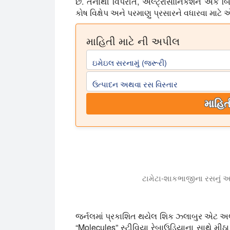
છે. તેનાથી વિપરીત, અલ્ટ્રાસોનિકેશન એક બ
કોષ વિક્ષેપ અને પરમાણુ પ્રસારને વધારવા માટે
માહિતી માટે ની અપીલ
ઇમેઇલ સરનામું (જરૂરી)
ઉત્પાદન અથવા રસ વિસ્તાર
માહિત
ટામેટા-શાકભાજીના રસનું અ
વિડિયો ઓર્ગેનિક ટામેટા-શાકભાજીના રસનું અ
જર્નલમાં પ્રકાશિત થયેલ શિક ઝ્લાબુર એટ અલ.
“Molecules”
સ્ટીવિયા રેબાઉડિયાના સાથે મીઠા 