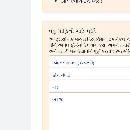
CIP (ક્લીન-ઇન-પ્લેસ)
વધુ માહિતી માટે પૂછો
અલ્ટ્રાસોનિક જ્યુસ પ્રિઝર્વેશન, ટેકનિકલ વિ
નીચે આપેલ ફોર્મનો ઉપયોગ કરો. અમને તમારી સ
અને તમારી જરૂરિયાતોને પૂર્ણ કરતા શ્રેષ્ઠ સ
ઇમેઇલ સરનામું (જરૂરી)
ફોન નંબર
નામ
વ્યાજ