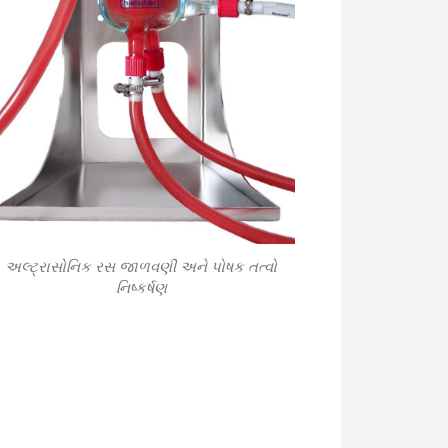
અલ્ટ્રાસોનિક રસ જાળવણી અને પોષક તત્વો
નિષ્કર્ષણ
ર એ Hielscher UP400St ultrasonicator છે, જે રાંધણ એપ્લિકેશનમાં 