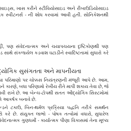
યકોસાઇડ્સ, ખાસ કરીને સ્ટીવિયોસાઇડ અને રીબાઉડિયોસાઇડ
થમિક સ્વીટનર્સ - ની શોધ કરવામાં આવી હતી. સોનિકેશનથી
હીં, પણ સંવેદનાત્મક અને ચયાપચયના દૃષ્ટિકોણથી પણ
સાથે સંકળાયેલ કડવાશ ઘટાડીને સ્વાદિષ્ટતામાં સુધારો કરે
ઔદ્યોગિક સુસંગતતા અને માપનીયતા
રિયા પરિમાણો પર ચોક્કસ નિયંત્રણની મંજૂરી આપે છે. આમ,
ે કારણે, બધા પરિણામો રેખીય રીતે માપી શકાય તેવા છે, જે
વી રાખે છે. આ બેન્ચ-ટોપથી સતત ઔદ્યોગિક સિસ્ટમોમાં
ે આકર્ષક બનાવે છે.
ડને ટકાઉ, બિન-થર્મલ પ્રક્રિયા પદ્ધતિ તરીકે સમર્થન
રે છે. સંયુક્ત લાભો - પોષક તત્વોમાં વધારો, સુધારેલ
નાત્મક ગુણધર્મો - કાર્યાત્મક પીણા વિકાસમાં તેના મૂલ્ય