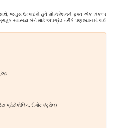
મ સાથે, જ્યુસ ઉત્પાદકો હવે સોનિકેશનને ફક્ત એક વિકલ્પ
ગ્રાહક સ્વાસ્થ્ય બંને માટે અપગ્રેડ તરીકે પણ ધ્યાનમાં લઈ
ત્રણ
ડેટા પ્રોટોકોલિંગ, રીમોટ કંટ્રોલ)