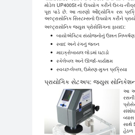
મોડેલ UP400St નો ઉપયોગ કરીને ઉચ્ચ-તીવ્
પૂરા પાડે છે. આ તારણો ઔદ્યોગિક રસ પ્રક્ર
અલ્ટ્રાસોનિક સિસ્ટમ્સનો ઉપયોગ કરીને પ્રાય
અલ્ટ્રાસોનિક જ્યુસ પ્રોસેસિંગના ફાયદા:
બાયોએક્ટિવ સંયોજનોનું ઉન્નત નિષ્કર્ષણ
સ્વાદ અને રંગનું જતન
માઇક્રોબાયલ લોડમાં ઘટાડો
સ્કેલેબલ અને ઊર્જા-કાર્યક્ષમ
સ્વચ્છ-લેબલ, ઉમેરણ-મુક્ત પ્રક્રિયા
પ્રાયોગિક સેટઅપ: જ્યુસ સોનિકેશ
આ અભ્
રસની
પ્રોસ
સંશો
વ્યાસ
સાથે
હેઠળ 