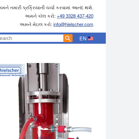
મને તમારી પ્રક્રિયાની ચર્ચા કરવામાં આનંદ થશે.
અમને કૉલ કરો:
+49 3328 437-420
અમને મેઇલ કરો:
info@hielscher.com
EN