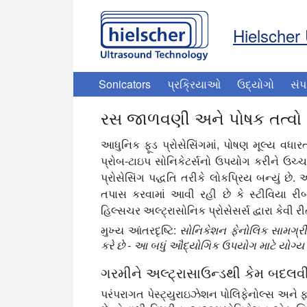
Hielscher 
Sonicators
પ્રક્રિયાઓ
ઉદ્યોગો
સંપ
રસ જાળવણી અને પોષક તત્વો 
આધુનિક ફૂડ પ્રોસેસિંગમાં, પોષણ મૂલ્ય વ
પ્રોબ-ટાઇપ સોનિકેટર્સનો ઉપયોગ કરીને ઉચ્ચ
પ્રોસેસિંગ પદ્ધતિ તરીકે લોકપ્રિય બન્યું છે
તપાસ કરવામાં આવી રહી છે કે સ્ટીવિયા રીબ
હિલ્સચર અલ્ટ્રાસોનિક પ્રોસેસર્સ દ્વારા કેવી રી
મુખ્ય આંતરદૃષ્ટિ:
સોનિકેશન ફેનોલિક સામગ્રી,
કરે છે - આ બધું ઔદ્યોગિક ઉપયોગ માટે યોગ્ય 
ગરમીને અલ્ટ્રાસાઉન્ડથી કેમ બદલવ
પરંપરાગત પેસ્ટ્યુરાઇઝેશન પોલિફેનોલ્સ અને ફ્