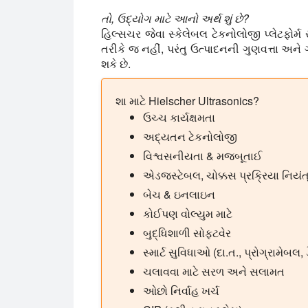
તો, ઉદ્યોગ માટે આનો અર્થ શું છે?
હિલ્સચર જેવા સ્કેલેબલ ટેકનોલોજી પ્લેટફોર્
તરીકે જ નહીં, પરંતુ ઉત્પાદનની ગુણવત્તા અને 
શકે છે.
શા માટે Hielscher Ultrasonics?
ઉચ્ચ કાર્યક્ષમતા
અદ્યતન ટેકનોલોજી
વિશ્વસનીયતા & મજબૂતાઈ
એડજસ્ટેબલ, ચોક્કસ પ્રક્રિયા નિયં
બેચ & ઇનલાઇન
કોઈપણ વોલ્યુમ માટે
બુદ્ધિશાળી સોફ્ટવેર
સ્માર્ટ સુવિધાઓ (દા.ત., પ્રોગ્રામેબલ, 
ચલાવવા માટે સરળ અને સલામત
ઓછો નિર્વાહ ખર્ચ