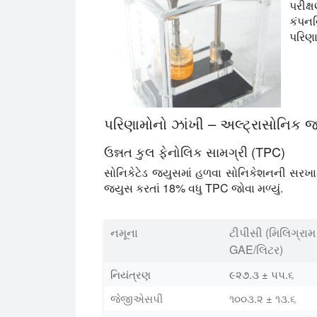
પરીક્
કંપનવ
પરિણા
પરિણામોનો ઝાંખી – અલ્ટ્રાસોનિક જ્
ઉન્નત કુલ ફેનોલિક સામગ્રી (TPC)
સોનિકેટેડ જ્યુસમાં હળવા સોનિકેશનની સરખા
જ્યુસ કરતાં 18% વધુ TPC જોવા મળ્યું.
નમૂના
ટીપીસી (મિલિગ્રામ
GAE/લિટર)
નિયંત્રણ
૯૨૭.૩ ± ૫૫.૬
જેજીએસપી
૧૦૦૩.૨ ± ૧૩.૬