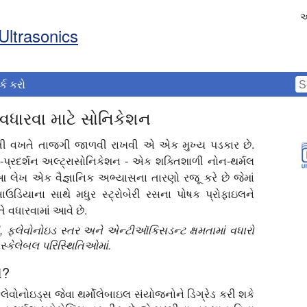
અ
Ultrasonics
ર્ક કરો
વધારવા માટે સોનિકેશન
ધારતી વખતે તાજગી જાળવી રાખવી એ એક મુખ્ય પડકાર છે.
-પ્રદર્શન અલ્ટ્રાસોનિકેશન - એક શક્તિશાળી નોન-થર્મલ
. આ લેખ એક વૈજ્ઞાનિક અભ્યાસના તારણો રજૂ કરે છે જેમાં
ાઉડિયાના સાથે મધુર સ્ટ્રોબેરી રસના પોષક પ્રોફાઇલને
તે વધારવામાં આવે છે.
 ફ્લેવોનોઇડ સ્તર અને એન્ટીઑકિસડન્ટ ક્ષમતામાં વધારો
સ્કેલેબલ પરિસ્થિતિઓમાં.
ી?
લેવોનોઇડ્સ જેવા થર્મોલેબાઇલ સંયોજનોને ડિગ્રેડ કરી શકે