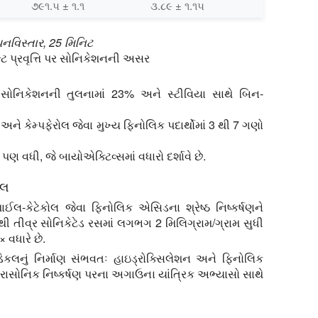
૭૯૧.૫ ± ૧.૧
૩.૮૯ ± ૧.૧૫
પનવિસ્તાર, 25 મિનિટ
ટ પ્રવૃત્તિ પર સોનિકેશનની અસર
સોનિકેશનની તુલનામાં 23% અને સ્ટીવિયા સાથે બિન-
 અને કેમ્પફેરોલ જેવા મુખ્ય ફિનોલિક પદાર્થોમાં 3 થી 7 ગણો
ણ વધી, જે બાયોએક્ટિવ્સમાં વધારો દર્શાવે છે.
ઇલ
ાઈલ-કેટેકોલ જેવા ફિનોલિક એસિડના શ્રેષ્ઠ નિષ્કર્ષણને
ૌથી તીવ્ર સોનિકેટેડ રસમાં લગભગ 2 મિલિગ્રામ/ગ્રામ સુધી
 વધારે છે.
િકલનું નિર્માણ સંભવતઃ હાઇડ્રોક્સિલેશન અને ફિનોલિક
્રાસોનિક નિષ્કર્ષણ પરના અગાઉના યાંત્રિક અભ્યાસો સાથે