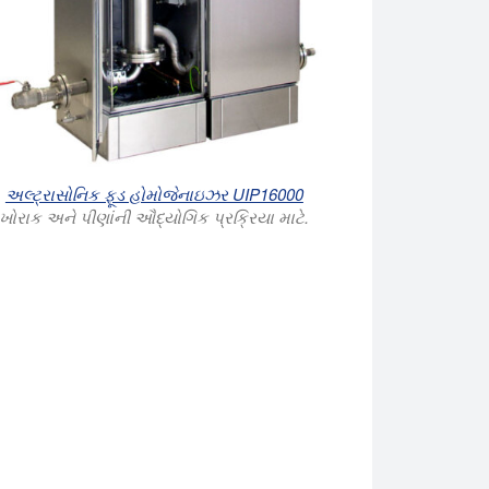
અલ્ટ્રાસોનિક ફૂડ હોમોજેનાઇઝર UIP16000
ખોરાક અને પીણાંની ઔદ્યોગિક પ્રક્રિયા માટે.