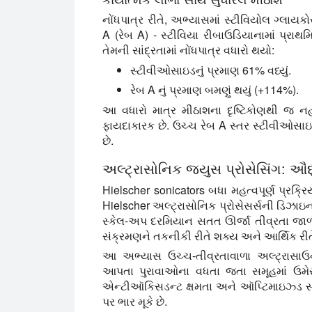
નોંધપાત્ર રીતે, અભ્યાસમાં સ્ટીવિયોલ ગ્લા
A (રેબ A) - સ્ટીવિયા રીબાઉડિયાનામાં પ્રા
તેમની સાંદ્રતામાં નોંધપાત્ર વધારો થયો:
સ્ટીવીઓસાઇડનું પ્રમાણ 61% વધ્યું.
રેબ A નું પ્રમાણ બમણું થયું (+114%).
આ વધારો માત્ર મીઠાશના દૃષ્ટિકોણથી જ ન
ફાયદાકારક છે. ઉચ્ચ રેબ A સ્તર સ્ટીવીઓસાઇડ 
છે.
અલ્ટ્રાસોનિક જ્યુસ પ્રોસેસિંગ: 
Hielscher sonicators બધા મહત્વપૂર્ણ પ્રક્
Hielscher અલ્ટ્રાસોનિક પ્રોસેસર્સની ડિઝાઇનન
સ્કેલ-અપ દરમિયાન સતત ઊર્જા તીવ્રતા જાળ
સંક્રમણને તકનીકી રીતે શક્ય અને આર્થિક રીત
આ અભ્યાસ ઉચ્ચ-તીવ્રતાવાળા અલ્ટ્રાસાઉન્
આપતા પુરાવાઓના વધતા જતા સમૂહમાં ઉમેરો ક
એન્ટીઑકિસડન્ટ ક્ષમતા અને ઑપ્ટિમાઇઝ્ડ સંવેદ
પર ભાર મૂકે છે.