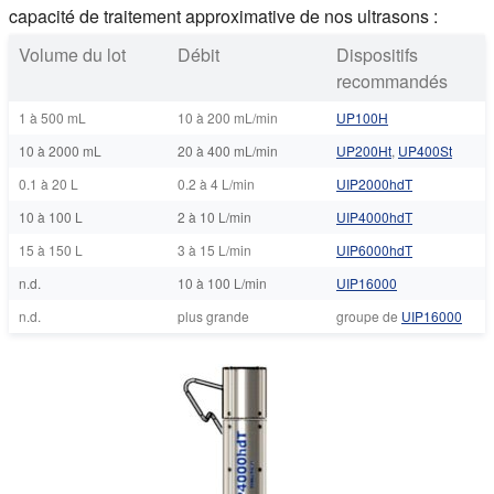
capacité de traitement approximative de nos ultrasons :
Volume du lot
Débit
Dispositifs
recommandés
1 à 500 mL
10 à 200 mL/min
UP100H
10 à 2000 mL
20 à 400 mL/min
UP200Ht
,
UP400St
0.1 à 20 L
0.2 à 4 L/min
UIP2000hdT
10 à 100 L
2 à 10 L/min
UIP4000hdT
15 à 150 L
3 à 15 L/min
UIP6000hdT
n.d.
10 à 100 L/min
UIP16000
n.d.
plus grande
groupe de
UIP16000