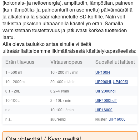
(kokonais- ja nettoenergia), amplitudin, lämpötilan, paineen
(kun lämpötila- ja paineanturit on asennettu) päivämäärällä
ja aikaleimalla sisäänrakennetulle SD-kortille. Näin voit
tarkistaa jokaisen ultraäänellä käsitellyn erän. Samalla
varmistetaan toistettavuus ja jatkuvasti korkea tuotteiden
laatu.
Alla oleva taulukko antaa sinulle viitteitä
ultraäänilaitteidemme likimääräisestä käsittelykapasiteetista:
Erän tilavuus
Virtausnopeus
Suositellut laitteet
1 - 500 ml
10 - 200 ml / min
UP100H
10 - 2000ml
20–400 ml/min
UP200Ht
,
UP400St
0.1 - 20L
0.2–4 l/min
UIP2000hdT
10-100L
2 - 10L / min
UIP4000hdT
n.a.
10-100L / min
UIP16000
n.a.
suurempi
klusteri
UIP16000
Ota yhteyttä! / Kysy meiltä!