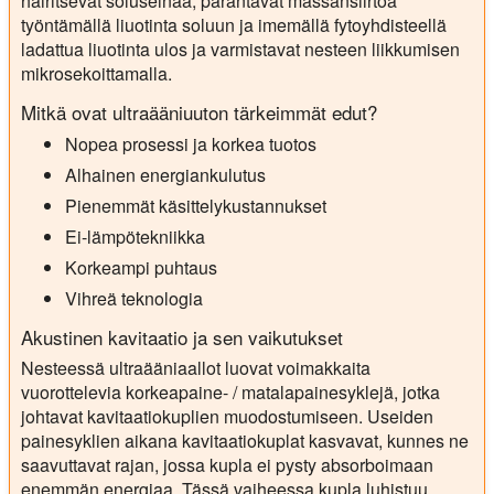
häiritsevät soluseinää, parantavat massansiirtoa
työntämällä liuotinta soluun ja imemällä fytoyhdisteellä
ladattua liuotinta ulos ja varmistavat nesteen liikkumisen
mikrosekoittamalla.
Mitkä ovat ultraääniuuton tärkeimmät edut?
Nopea prosessi ja korkea tuotos
Alhainen energiankulutus
Pienemmät käsittelykustannukset
Ei-lämpötekniikka
Korkeampi puhtaus
Vihreä teknologia
Akustinen kavitaatio ja sen vaikutukset
Nesteessä ultraääniaallot luovat voimakkaita
vuorottelevia korkeapaine- / matalapainesyklejä, jotka
johtavat kavitaatiokuplien muodostumiseen. Useiden
painesyklien aikana kavitaatiokuplat kasvavat, kunnes ne
saavuttavat rajan, jossa kupla ei pysty absorboimaan
enemmän energiaa. Tässä vaiheessa kupla luhistuu