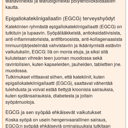
teaflaviineiksi ja tearubigiineiksi polyfenolioksidaasien
kautta.
Epigallokatekiinigallaatin (EGCG) terveyshyödyt
Katekiinien ryhmästä epigallokatekiinigallaatti (EGCG) on
tutkituin ja lupaavin. Syöpälääkkeistä, antioksidatiivisista,
anti-inflammatorisista, antifibroosista, anti-kollagenaasista
immuunijärjestelmää vahvistaviin ja ikääntymistä estäviin
vaikutuksiin, EGCG: llä on monia etuja, ja siksi sitä
kulutetaan vihreän teen juoman muodossa sekä
ravintolisien, kuten kapseleiden, jauheiden, tablettien jne.
muodossa.
Tutkimukset viittaavat siihen, että katekiinit, kuten
epigallokatekiinigallaatti (EGCG), saattavat vähentää
tulehdusta ja voivat estää tiettyjä kroonisia sairauksia,
kuten sydänsairauksia, diabetesta ja joitain
syöpämuotoja.
EGCG ja sen syöpää ehkäisevät vaikutukset
Koska syöpä on usein hengenvaarallinen sairaus,
EGCG:n syöpää ehkäiseviä ominaisuuksia tutkitaan