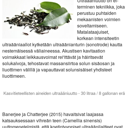
Ultraääniuutto on ei-
terminen tekniikka, joka
perustuu puhtaiden
mekaanisten voimien
soveltamiseen.
Matalataajuiset,
korkean intensiteetin
ultraääniaallot kytketään ultraäänianturin (sonotrode) kautta
nestemäisessä väliaineessa. Akustisen kavitaation
voimakkaat leikkausvoimat rei'ittävät ja häiritsevät
solukalvoja, tehostavat massansiirtoa solun sisäosan ja
liuottimen välillä ja vapauttavat solunsisäiset yhdisteet
liuottimeen.
Kasvitieteellisten aineiden ultraääniuutto - 30 litraa / 8 gallonan erä
Ultraäänikasvitieteellinen uutto antaa suurempia saantoja. Hie
Banerjee ja Chatterjee (2015) havaitsivat laajassa
katsauksessaan vihreän teen (Camellia sinensis)
uuttomenetelmistä, että koetintyyppiset ultraäänilaitteet ovat