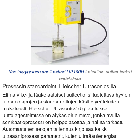
Koetintyyppinen sonikaattori UP100H
katekiinin uuttamiseksi
teelehdistä
Prosessin standardointi Hielscher Ultrasonicsilla
Elintarvike- ja lääkelaatuiset uutteet olisi tuotettava hyvien
tuotantotapojen ja standardoitujen käsittelyeritelmien
mukaisesti. Hielscher Ultrasonics' digitaalisissa
uuttojärjestelmissä on älykäs ohjelmisto, jonka avulla
sonikaatioprosessi on helppo asettaa ja hallita tarkasti.
Automaattinen tietojen tallennus kirjoittaa kaikki
ultraääniprosessiparametrit, kuten ultraäänienergian