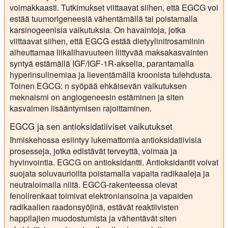
voimakkaasti. Tutkimukset viittaavat siihen, että EGCG voi
estää tuumorigeneesiä vähentämällä tai poistamalla
karsinogeenisia vaikutuksia. On havaintoja, jotka
viittaavat siihen, että EGCG estää dietyylinitrosamiinin
aiheuttamaa liikalihavuuteen liittyvää maksakasvainten
syntyä estämällä IGF/IGF-1R-akselia, parantamalla
hyperinsulinemiaa ja lieventämällä kroonista tulehdusta.
Toinen EGCG: n syöpää ehkäisevän vaikutuksen
meknaismi on angiogeneesin estäminen ja siten
kasvaimen lisääntymisen rajoittaminen.
EGCG ja sen antioksidatiiviset vaikutukset
Ihmiskehossa esiintyy lukemattomia antioksidatiivisia
prosesseja, jotka edistävät terveyttä, voimaa ja
hyvinvointia. EGCG on antioksidantti. Antioksidantit voivat
suojata soluvaurioilta poistamalla vapaita radikaaleja ja
neutraloimalla niitä. EGCG-rakenteessa olevat
fenolirenkaat toimivat elektroniansoina ja vapaiden
radikaalien raadonsyöjinä, estävät reaktiivisten
happilajien muodostumista ja vähentävät siten