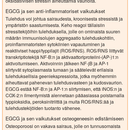
oksidatiivisen stressin aiheuttamia vaurioita.
EGCG ja sen anti-inflammatoriset vaikutukset
Tulehdus voi johtua sairaudesta, kroonisesta stressistä ja
ympäristön saastumisesta. Keho reagoi tällaisiin
stressitekijöihin tulehduksella, jolle on ominaista suuren
määrän immuunisolujen aggregaatio tulehduskohtiin,
proinflammatoristen sytokiinien vapautuminen ja
reaktiiviset happi/typpilajit (ROS/RNS). ROS/RNS liittyvät
transkriptiotekijä NF-B:n ja aktivaattoriproteiini-(AP-)1:n
aktivoitumiseen. Aktivoinnin jälkeen NF-jB ja AP-1
siirtyvät sytoplasmasta tumaan ja säätelevät erilaisia
tulehduksellisia geeniekspressioita, jotka myöhemmin
aiheuttavat pahenevan tulehdusvasteen ja kudosvaurion.
EGCG estää NF-B:n ja AP-1:n siirtymisen, että iNOS:n ja
COX-2:n ilmentymistä alennetaan pääasiassa poistamalla
typpioksidia, peroksinitriittiä ja muita ROS/RNS:ää ja
tulehdustekijöiden tuotanto vähenee.
EGCG ja sen vaikutukset osteogeneesin edistämiseen
Osteoporoosi on vakava sairaus, jolle on tunnusomaista