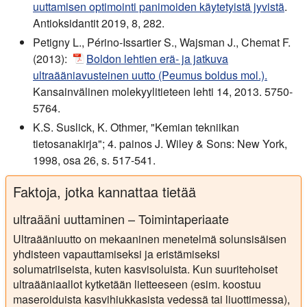
uuttamisen optimointi panimoiden käytetyistä jyvistä
.
Antioksidantit 2019, 8, 282.
Petigny L., Périno-Issartier S., Wajsman J., Chemat F.
(2013):
Boldon lehtien erä- ja jatkuva
ultraääniavusteinen uutto (Peumus boldus mol.).
Kansainvälinen molekyylitieteen lehti 14, 2013. 5750-
5764.
K.S. Suslick, K. Othmer, "Kemian tekniikan
tietosanakirja"; 4. painos J. Wiley & Sons: New York,
1998, osa 26, s. 517-541.
Faktoja, jotka kannattaa tietää
ultraääni uuttaminen – Toimintaperiaate
Ultraääniuutto on mekaaninen menetelmä solunsisäisen
yhdisteen vapauttamiseksi ja eristämiseksi
solumatriiseista, kuten kasvisoluista. Kun suuritehoiset
ultraääniaallot kytketään lietteeseen (esim. koostuu
maseroiduista kasvihiukkasista vedessä tai liuottimessa),