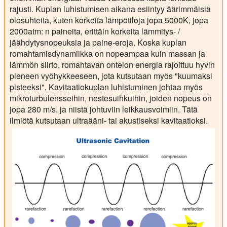
rajusti. Kuplan luhistumisen aikana esiintyy äärimmäisiä
olosuhteita, kuten korkeita lämpötiloja jopa 5000K, jopa
2000atm: n paineita, erittäin korkeita lämmitys- /
jäähdytysnopeuksia ja paine-eroja. Koska kuplan
romahtamisdynamiikka on nopeampaa kuin massan ja
lämmön siirto, romahtavan ontelon energia rajoittuu hyvin
pieneen vyöhykkeeseen, jota kutsutaan myös "kuumaksi
pisteeksi". Kavitaatiokuplan luhistuminen johtaa myös
mikroturbulensseihin, nestesuihkuihin, joiden nopeus on
jopa 280 m/s, ja niistä johtuviin leikkausvoimiin. Tätä
ilmiötä kutsutaan ultraääni- tai akustiseksi kavitaatioksi.