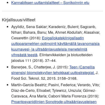
Kannabiksen uuttamislaitteet – Sonikoinnin etu
Kirjallisuus/viitteet
Ayyildiz, Sena Saklar; Karadeniz, Bulent; Sagcanb,
Nihan; Bahara, Banu; Me, Ahmet Abdullah; Alasalvar,
Cesarettin (2018):
Epigallokatekiinigallaatin
uuttoparametrien optimointi käyttämällä tavanomaisia
kuumavesi- ja ultraääniavusteisia menetelmiä
vihreästä teestä
. Elintarvikkeiden ja biotuotteiden
jalostus 111 (2018). 37–44.
Banerjee, S., Chatterjee, J. (2015):
Teen (Camellia
sinensis) biomolekyylien tehokkaat uuttostrategiat.
J.
Food Sci. Teknol. 52, 2015. 3158–3168.
Martín-García Beatriz; Pasini, Federica; Verardo, Vito;
Díaz-de-Cerio, Elixabet; Tylewicz, Urszula; Gómez-
Caravaca, Ana María; Caboni Maria Fiorenza (2019):
Proantosyanidiinien Sonotrode-ultraääniavusteisen