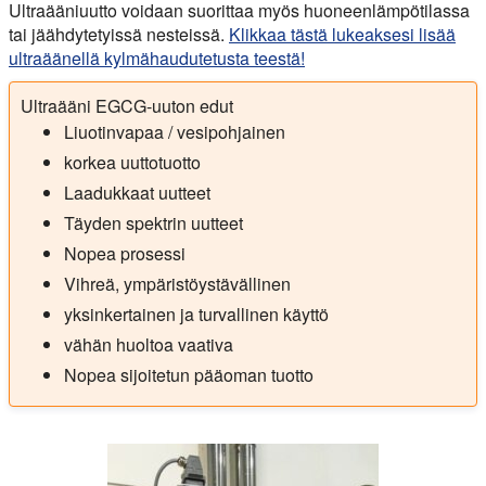
Ultraääniuutto voidaan suorittaa myös huoneenlämpötilassa
tai jäähdytetyissä nesteissä.
Klikkaa tästä lukeaksesi lisää
ultraäänellä kylmähaudutetusta teestä!
Ultraääni EGCG-uuton edut
Liuotinvapaa / vesipohjainen
korkea uuttotuotto
Laadukkaat uutteet
Täyden spektrin uutteet
Nopea prosessi
Vihreä, ympäristöystävällinen
yksinkertainen ja turvallinen käyttö
vähän huoltoa vaativa
Nopea sijoitetun pääoman tuotto