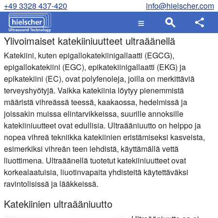
+49 3328 437-420
info@hielscher.com
Ylivoimaiset katekiiniuutteet ultraäänellä
Katekiini, kuten epigallokatekiinigallaatti (EGCG),
epigallokatekiini (EGC), epikatekiinigallaatti (EKG) ja
epikatekiini (EC), ovat polyfenoleja, joilla on merkittäviä
terveyshyötyjä. Vaikka katekiinia löytyy pienemmistä
määristä vihreässä teessä, kaakaossa, hedelmissä ja
joissakin muissa elintarvikkeissa, suurille annoksille
katekiiniuutteet ovat edullisia. Ultraääniuutto on helppo ja
nopea vihreä tekniikka katekiinien eristämiseksi kasveista,
esimerkiksi vihreän teen lehdistä, käyttämällä vettä
liuottimena. Ultraäänellä tuotetut katekiiniuutteet ovat
korkealaatuisia, liuotinvapaita yhdisteitä käytettäväksi
ravintolisissä ja lääkkeissä.
Katekiinien ultraääniuutto