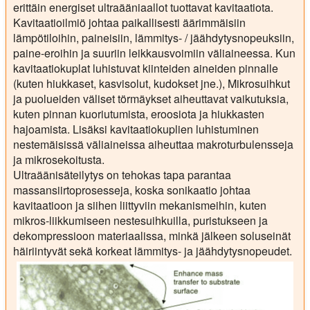
erittäin energiset ultraääniaallot tuottavat kavitaatiota.
Kavitaatioilmiö johtaa paikallisesti äärimmäisiin
lämpötiloihin, paineisiin, lämmitys- / jäähdytysnopeuksiin,
paine-eroihin ja suuriin leikkausvoimiin väliaineessa. Kun
kavitaatiokuplat luhistuvat kiinteiden aineiden pinnalle
(kuten hiukkaset, kasvisolut, kudokset jne.), Mikrosuihkut
ja puolueiden väliset törmäykset aiheuttavat vaikutuksia,
kuten pinnan kuoriutumista, eroosiota ja hiukkasten
hajoamista. Lisäksi kavitaatiokuplien luhistuminen
nestemäisissä väliaineissa aiheuttaa makroturbulensseja
ja mikrosekoitusta.
Ultraäänisäteilytys on tehokas tapa parantaa
massansiirtoprosesseja, koska sonikaatio johtaa
kavitaatioon ja siihen liittyviin mekanismeihin, kuten
mikros-liikkumiseen nestesuihkuilla, puristukseen ja
dekompressioon materiaalissa, minkä jälkeen soluseinät
häiriintyvät sekä korkeat lämmitys- ja jäähdytysnopeudet.