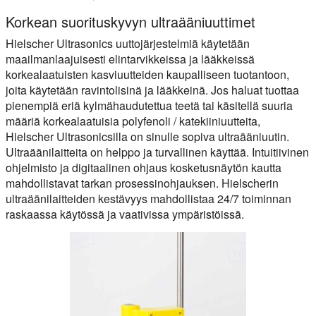
Korkean suorituskyvyn ultraääniuuttimet
Hielscher Ultrasonics uuttojärjestelmiä käytetään
maailmanlaajuisesti elintarvikkeissa ja lääkkeissä
korkealaatuisten kasviuutteiden kaupalliseen tuotantoon,
joita käytetään ravintolisinä ja lääkkeinä. Jos haluat tuottaa
pienempiä eriä kylmähaudutettua teetä tai käsitellä suuria
määriä korkealaatuisia polyfenoli / katekiiniuutteita,
Hielscher Ultrasonicsilla on sinulle sopiva ultraääniuutin.
Ultraäänilaitteita on helppo ja turvallinen käyttää. Intuitiivinen
ohjelmisto ja digitaalinen ohjaus kosketusnäytön kautta
mahdollistavat tarkan prosessinohjauksen. Hielscherin
ultraäänilaitteiden kestävyys mahdollistaa 24/7 toiminnan
raskaassa käytössä ja vaativissa ympäristöissä.