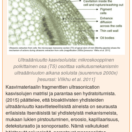
Ultraääniuutto kasvisoluista: mikroskooppinen
poikittainen osa (TS) osoittaa vaikutusmekanismin
ultraääniuuton aikana soluista (suurennus 2000x)
[resurssi: Vilkhu et ai. 2011]
Kasvimateriaalin fragmenttien ultrasonication
kasvisolujen matriisi ja parantaa sen hydratoitumista.
(2015) päättelee, että bioaktiivisten yhdisteiden
ultraääniuutto kasvitieteellisistä aineista on seurausta
erilaisista itsenäisistä tai yhdistetyistä mekanismeista,
mukaan lukien pirstoutuminen, eroosio, kapillaarisuus,
deteksturaatio ja sonoporaatio. Nämä vaikutukset