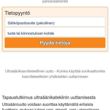
panosreaktorilla
Tietopyyntö
Sähköpostiosoite (pakollinen)
tuote tai kiinnostuksen kohde
Pyydä tietoja
Ultraäänikasvitieteellinen uutto - Kuinka käyttää sonikaattoreita
kasvitieteellisten yhdisteiden uuttamiseen
Tässä esityksessä esittelemme sinulle kasvitieteellisten uuttei
Tapaustutkimus ultraäänikatekiinin uuttamisesta
Ultraääniuutto voidaan suorittaa käyttämällä erilaisia
liuottimia, mukaan lukien vesi, etanoli, vesi : etanoliseos,