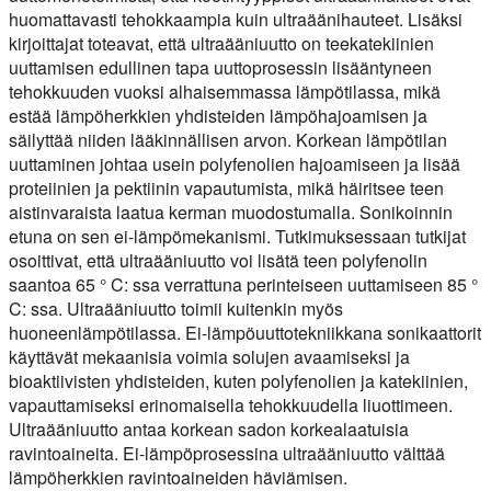
huomattavasti tehokkaampia kuin ultraäänihauteet. Lisäksi
kirjoittajat toteavat, että ultraääniuutto on teekatekiinien
uuttamisen edullinen tapa uuttoprosessin lisääntyneen
tehokkuuden vuoksi alhaisemmassa lämpötilassa, mikä
estää lämpöherkkien yhdisteiden lämpöhajoamisen ja
säilyttää niiden lääkinnällisen arvon. Korkean lämpötilan
uuttaminen johtaa usein polyfenolien hajoamiseen ja lisää
proteiinien ja pektiinin vapautumista, mikä häiritsee teen
aistinvaraista laatua kerman muodostumalla. Sonikoinnin
etuna on sen ei-lämpömekanismi. Tutkimuksessaan tutkijat
osoittivat, että ultraääniuutto voi lisätä teen polyfenolin
saantoa 65 ° C: ssa verrattuna perinteiseen uuttamiseen 85 °
C: ssa. Ultraääniuutto toimii kuitenkin myös
huoneenlämpötilassa. Ei-lämpöuuttotekniikkana sonikaattorit
käyttävät mekaanisia voimia solujen avaamiseksi ja
bioaktiivisten yhdisteiden, kuten polyfenolien ja katekiinien,
vapauttamiseksi erinomaisella tehokkuudella liuottimeen.
Ultraääniuutto antaa korkean sadon korkealaatuisia
ravintoaineita. Ei-lämpöprosessina ultraääniuutto välttää
lämpöherkkien ravintoaineiden häviämisen.