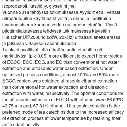
isopropanoli, kasviöljy, glyseriini jne.
Vuonna 2018 tehdyssä tutkimuksessa Ayyildiz et ai. vertasi
ultraääniuuttoa käyttämällä vettä ja etanolia liuottimina
tavanomaiseen kuuman veden uuttomenetelmään. Tässä
pilottimittakaavassa tehdyssä tutkimuksessa käytettiin
Hielscher UIP2000hd (2kW, 20kHz) ultraäänilaitetta erässä
ja jatkuvan virtauksen asennuksessa.
Tulokset osoittivat, että ultraääniuutto etanolilla oli
merkittävästi (p < 0.05) more efficient to extract higher yields
of EGCG, EGC, ECG, and EC than conventional hot water
extraction and ultrasonic water-based extraction. Under
optimised process conditions, almost 100% and 50% more
EGCG content was obtained ultrasonic ethanol extraction
than conventional hot water extraction and ultrasonic
extraction with water, respectively. The optimal conditions for
the ultrasonic extraction of EGCG with ethanol were 66.53ºC,
43.75 min and, 67.81% ethanol. Ultrasonic extraction is the
preferred mode of tea catechins due to the increased efficacy
of extraction process at lower temperature by retaining their
antioxidant activity.