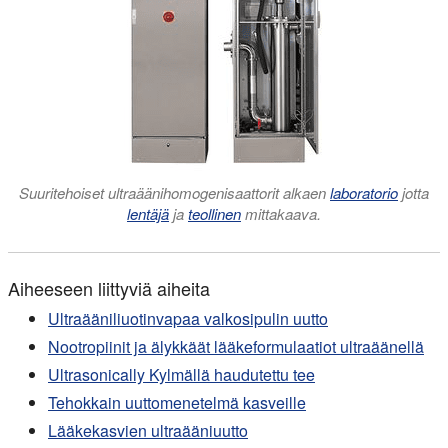
Suuritehoiset ultraäänihomogenisaattorit alkaen
laboratorio
jotta
lentäjä
ja
teollinen
mittakaava.
Aiheeseen liittyviä aiheita
Ultraääniliuotinvapaa valkosipulin uutto
Nootropiinit ja älykkäät lääkeformulaatiot ultraäänellä
Ultrasonically Kylmällä haudutettu tee
Tehokkain uuttomenetelmä kasveille
Lääkekasvien ultraääniuutto