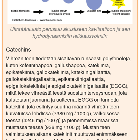
Ultraääniuutto perustuu akustiseen kavitaatioon ja sen
hydrodynaamisiin leikkausvoimiin
Catechins
Vihreän teen tiedetään sisältävän runsaasti polyfenoleja,
kuten kofeiinihappoa, gallushappoa, katekiinia,
epikatekiinia, gallokatekiinia, katekiinigallaattia,
gallokatekiinigallaattia, epikatekiinigallaattia,
epigallokatekiinia ja epigallokatekiinigallaattia (EGCG),
mikä tekee vihreästä teestä suositun terveysruoan, jota
kulutetaan juomana ja uutteena. EGCG on tunnettu
katekiini, jota esiintyy suurina määrinä vihreän teen
kuivatuissa lehdissä (7380 mg / 100 g), valkoisessa
teessä (4245 mg / 100 g) ja pienemmissä määrissä
mustassa teessä (936 mg / 100 g). Mustan teen
valmistuksen aikana katekiinit muuttuvat enimmäkseen