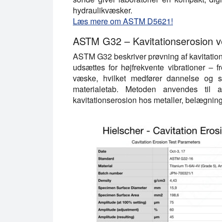
hydraulikvæsker.
Læs mere om ASTM D5621!
ASTM G32 – Kavitationserosion ved
ASTM G32 beskriver prøvning af kavitation
udsættes for højfrekvente vibrationer – f
væske, hvilket medfører dannelse og s
materialetab. Metoden anvendes til 
kavitationserosion hos metaller, belægning