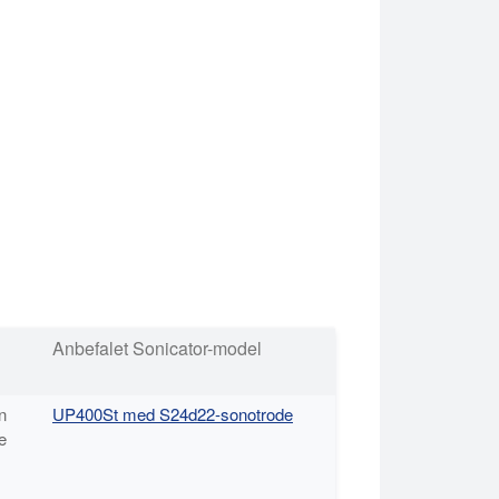
Anbefalet Sonicator-model
n
UP400St med S24d22-sonotrode
e