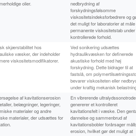
merholdige olier.
nedbrydning af
forskydningsfølsomme
viskositetsindeksforbedrere og g
det muligt for laboratorier at måle
permanente viskositetstab under
kontrollerede forhold.
sk skjærstabilitet hos
Ved sonikering udsættes
auliske væsker, der indeholder
hydraulikvæsken for definerede
mere viskositetsmodifikatorer.
akustiske forhold med høj
forskydning. Dette bidrager til at
fastslå, om polymertilsætningssto
bevarer viskositeten eller nedbr
under kraftig mekanisk belastnin
rsøgelse af kavitationserosion
En vibrerende ultralydssonotrode
etaller, belægninger, legeringer,
genererer et kontrolleret
miske materialer og andre
kavitationsfelt i væske. Den gen
iske materialer, der udsættes for
dannelse og sammenbrud af
ation.
kavitationsbobler forårsager mål
erosion, hvilket gør det muligt at