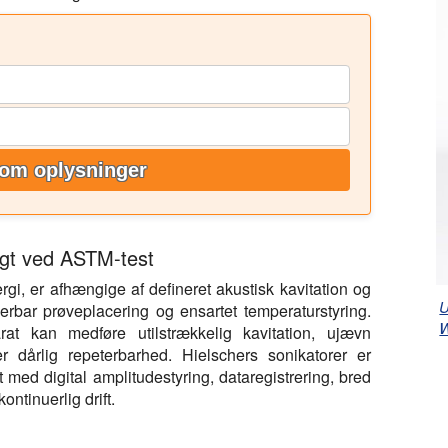
om oplysninger
tigt ved ASTM-test
i, er afhængige af defineret akustisk kavitation og
U
cerbar prøveplacering og ensartet temperaturstyring.
at kan medføre utilstrækkelig kavitation, ujævn
r dårlig repeterbarhed. Hielschers sonikatorer er
et med digital amplitudestyring, dataregistrering, bred
ntinuerlig drift.