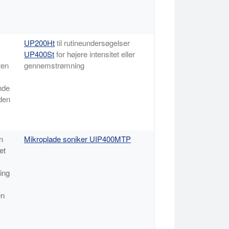
UP200Ht
til rutineundersøgelser
UP400St
for højere intensitet eller
ten
gennemstrømning
nde
 den
n
Mikroplade soniker UIP400MTP
et
ing
en
.