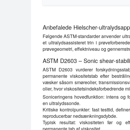
Anbefalede Hielscher-ultralydsapp
Følgende ASTM-standarder anvender ultraly
et ultralydsassisteret trin i prøveforber
prøvegeometri, effektniveau og gennemst
ASTM D2603 – Sonic shear-stabili
ASTM D2603 vurderer forskydningsstabi
permanente viskositetstab efter bestrålin
væsker såsom smøreolier, transmissionsv
olier, hvor viskositetsindeksforbedrende m
Soniceringens hovedfunktion:
intens og fo
en ultralydssonde.
Kritiske kontrolpunkter:
fast testtid, defin
reproducerbar nedsænkningsdybde.
Typisk resultat:
viskositeten før og eft
permanente tab af viskositet.