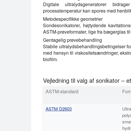
Digitale ultralydsgeneratorer bidrage
processtemperatur kan spores med henbli
Metodespecifikke geometrier
Sondesonikatorer, højtydende kavitations
ASTM-prøveformater, lige fra bægerglas til 
Gentagelig prøvebehandling
Stabile ultralydsbehandlingsbetingelser 
med hensyn til viskositetsændringer, ekstra
biofilm.
Vejledning til valg af sonikator – e
ASTM-standard
For
ASTM D2603
Ultr
poly
smøre
hydr