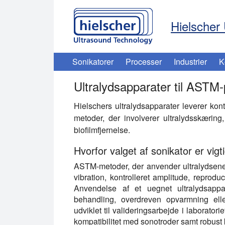
Hielscher 
Sonikatorer
Processer
Industrier
K
Ultralydsapparater til ASTM
Hielschers ultralydsapparater leverer kont
metoder, der involverer ultralydsskæring
biofilmfjernelse.
Hvorfor valget af sonikator er vig
ASTM-metoder, der anvender ultralydsenerg
vibration, kontrolleret amplitude, reprodu
Anvendelse af et uegnet ultralydsappar
behandling, overdreven opvarmning elle
udviklet til valideringsarbejde i laboratori
kompatibilitet med sonotroder samt robust ko