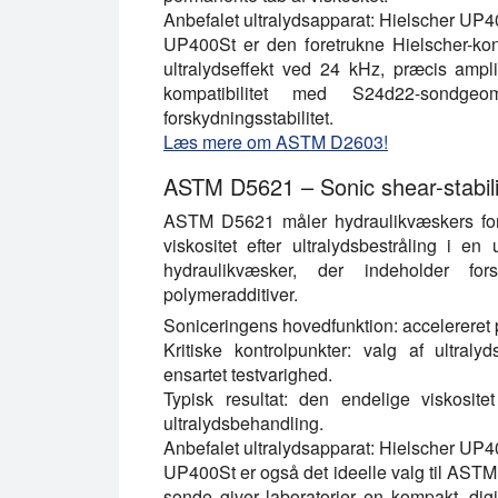
Anbefalet ultralydsapparat:
Hielscher UP4
UP400St er den foretrukne Hielscher-ko
ultralydseffekt ved 24 kHz, præcis ampli
kompatibilitet med S24d22-sondge
forskydningsstabilitet.
Læs mere om ASTM D2603!
ASTM D5621 – Sonic shear-stabili
ASTM D5621 måler hydraulikvæskers fors
viskositet efter ultralydsbestråling i en 
hydraulikvæsker, der indeholder fors
polymeradditiver.
Soniceringens hovedfunktion:
accelereret 
Kritiske kontrolpunkter:
valg af ultralyds
ensartet testvarighed.
Typisk resultat:
den endelige viskositet 
ultralydsbehandling.
Anbefalet ultralydsapparat:
Hielscher UP4
UP400St er også det ideelle valg til AST
sonde giver laboratorier en kompakt, digi