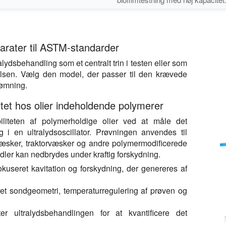
arater til ASTM-standarder
dsbehandling som et centralt trin i testen eller som
edelsen. Vælg den model, der passer til den krævede
rømning.
tet hos olier indeholdende polymerer
liteten af polymerholdige olier ved at måle det
g i en ultralydsoscillator. Prøvningen anvendes til
æsker, traktorvæsker og andre polymermodificerede
idler kan nedbrydes under kraftig forskydning.
kuseret kavitation og forskydning, der genereres af
eret sondgeometri, temperaturregulering af prøven og
er ultralydsbehandlingen for at kvantificere det