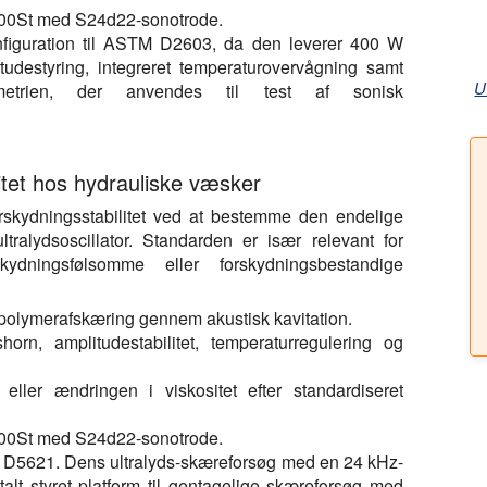
00St med S24d22-sonotrode.
nfiguration til ASTM D2603, da den leverer 400 W
tudestyring, integreret temperaturovervågning samt
U
ometrien, der anvendes til test af sonisk
tet hos hydrauliske væsker
kydningsstabilitet ved at bestemme den endelige
ultralydsoscillator. Standarden er især relevant for
kydningsfølsomme eller forskydningsbestandige
polymerafskæring gennem akustisk kavitation.
horn, amplitudestabilitet, temperaturregulering og
eller ændringen i viskositet efter standardiseret
00St med S24d22-sonotrode.
M D5621. Dens ultralyds-skæreforsøg med en 24 kHz-
talt styret platform til gentagelige skæreforsøg med