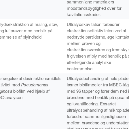
sammenligne materialers
modstandsdygtighed over for
kavitationsskader.
alydsekstraktion af maling, støv,
Ultralydskavitation forbedrer
 og luftprøver med henblik på
ekstraktionseffektiviteten ved at
emmelse af blyindhold.
nedbryde partiklerne, øge kontak
mellem prøven og
ekstraktionsvæsken og fremsky
frigivelsen af bly med henblik på
efterfølgende analytiske
bestemmelse.
rsøgelse af desinfektionsmidlets
Ultralydsbehandling af hele plade
ktivitet mod
Pseudomonas
løsner biofilmceller fra MBEC-låg
ginosa
biofilm ved hjælp af
med 96 tapper og fører dem ned i
C-analysen.
brøndene med henblik på opsaml
og kvantificering. Ensartet
ultralydsbehandling af mikroplad
forbedrer sammenligneligheden
mellem brøndene og understøtter
biofilmtestning med høj kapacitet