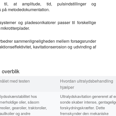
r til, at amplitude, tid, pulsindstillinger og
k på metodedokumentation.
systemer og pladesonikatorer passer til forskellige
mikrotiterplader.
forbedrer sammenligneligheden mellem forsøgsrunder
ktionseffektivitet, kavitationserosion og udvinding af
t overblik
målet med testen
Hvordan ultralydsbehandling
hjælper
alydsskærstabilitet hos
Ultralydskavitation genereret af e
merholdige olier, såsom
sonde skaber intense, gentagelig
olier, gearolier, traktorolier,
forskydningskræfter. Dette
aulikolier og andre
fremskynder den mekaniske