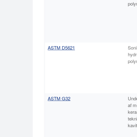
poly
ASTM D5621
Soni
hydr
poly
ASTM G32
Unde
af m
kera
tekn
kavit