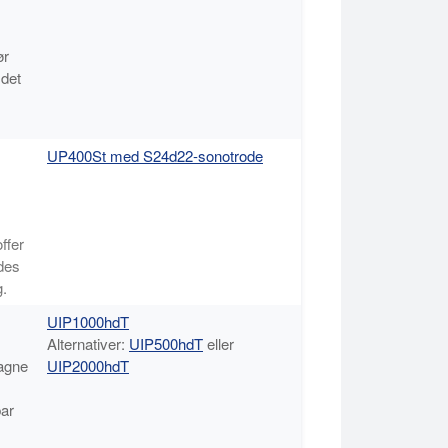
ør
 det
UP400St med S24d22-sonotrode
ffer
ydes
g.
UIP1000hdT
Alternativer:
UIP500hdT
eller
tagne
UIP2000hdT
bar