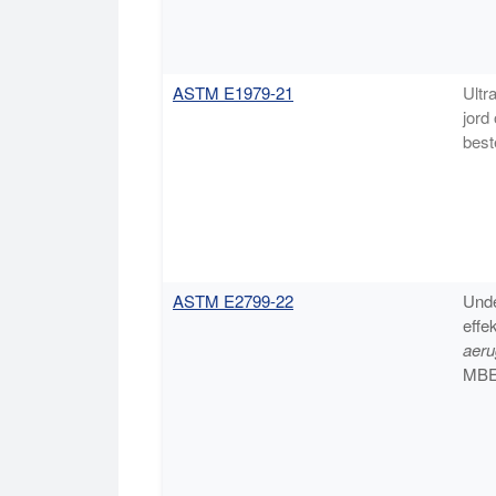
ASTM E1979-21
Ultr
jord
best
ASTM E2799-22
Unde
effe
aeru
MBE