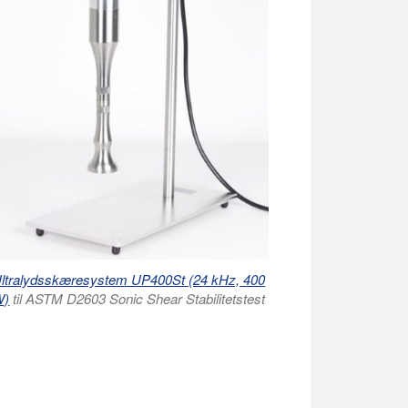
ltralydsskæresystem UP400St (24 kHz, 400
W)
til ASTM D2603 Sonic Shear Stabilitetstest