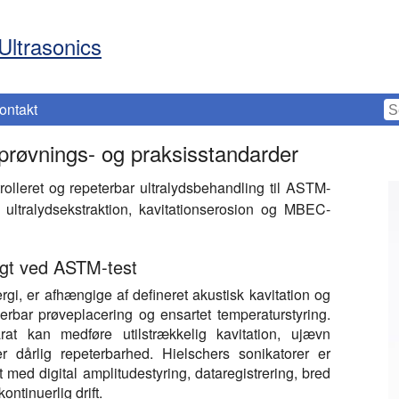
Ultrasonics
ontakt
-prøvnings- og praksisstandarder
rolleret og repeterbar ultralydsbehandling til ASTM-
, ultralydsekstraktion, kavitationserosion og MBEC-
tigt ved ASTM-test
i, er afhængige af defineret akustisk kavitation og
cerbar prøveplacering og ensartet temperaturstyring.
at kan medføre utilstrækkelig kavitation, ujævn
r dårlig repeterbarhed. Hielschers sonikatorer er
et med digital amplitudestyring, dataregistrering, bred
ntinuerlig drift.