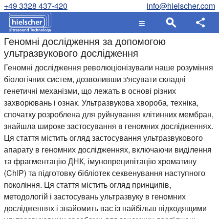
+49 3328 437-420
info@hielscher.com
Геномні дослідження за допомогою
ультразвукового дослідження
Геномні дослідження революціонізували наше розуміння
біологічних систем, дозволивши з'ясувати складні
генетичні механізми, що лежать в основі різних
захворювань і ознак. Ультразвукова хвороба, техніка,
спочатку розроблена для руйнування клітинних мембран,
знайшла широке застосування в геномних дослідженнях.
Ця стаття містить огляд застосування ультразвукового
апарату в геномних дослідженнях, включаючи виділення
та фрагментацію ДНК, імунопреципітацію хроматину
(ChIP) та підготовку бібліотек секвенування наступного
покоління. Ця стаття містить огляд принципів,
методологій і застосувань ультразвуку в геномних
дослідженнях і знайомить вас із найбільш підходящими