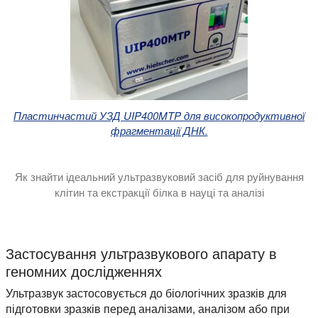
Пластинчастий УЗД UIP400MTP для високопродуктивної
фрагментації ДНК.
Як знайти ідеальний ультразвуковий засіб для руйнування
клітин та екстракції білка в науці та аналізі
У цьому посібнику пояснюється, який тип ультразвукового а
Застосування ультразвукового апарату в
геномних дослідженнях
Ультразвук застосовується до біологічних зразків для
підготовки зразків перед аналізами, аналізом або при