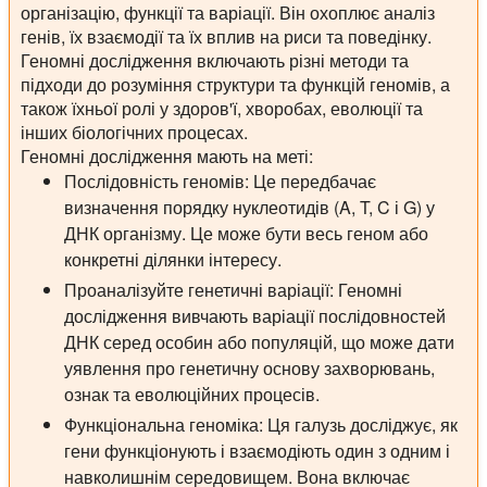
організацію, функції та варіації. Він охоплює аналіз
генів, їх взаємодії та їх вплив на риси та поведінку.
Геномні дослідження включають різні методи та
підходи до розуміння структури та функцій геномів, а
також їхньої ролі у здоров'ї, хворобах, еволюції та
інших біологічних процесах.
Геномні дослідження мають на меті:
Послідовність геномів:
Це передбачає
визначення порядку нуклеотидів (A, T, C і G) у
ДНК організму. Це може бути весь геном або
конкретні ділянки інтересу.
Проаналізуйте генетичні варіації:
Геномні
дослідження вивчають варіації послідовностей
ДНК серед особин або популяцій, що може дати
уявлення про генетичну основу захворювань,
ознак та еволюційних процесів.
Функціональна геноміка:
Ця галузь досліджує, як
гени функціонують і взаємодіють один з одним і
навколишнім середовищем. Вона включає