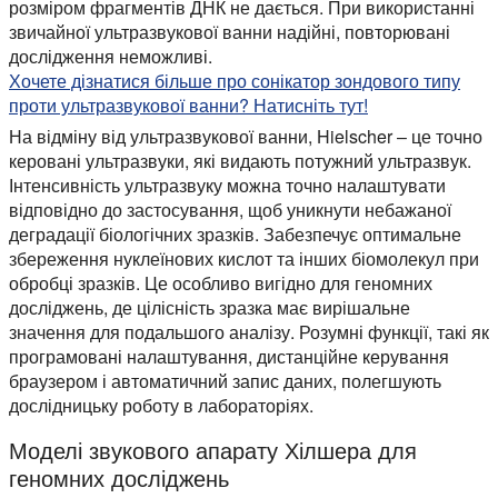
розміром фрагментів ДНК не дається. При використанні
звичайної ультразвукової ванни надійні, повторювані
дослідження неможливі.
Хочете дізнатися більше про сонікатор зондового типу
проти ультразвукової ванни? Натисніть тут!
На відміну від ультразвукової ванни, Hielscher – це точно
керовані ультразвуки, які видають потужний ультразвук.
Інтенсивність ультразвуку можна точно налаштувати
відповідно до застосування, щоб уникнути небажаної
деградації біологічних зразків. Забезпечує оптимальне
збереження нуклеїнових кислот та інших біомолекул при
обробці зразків. Це особливо вигідно для геномних
досліджень, де цілісність зразка має вирішальне
значення для подальшого аналізу. Розумні функції, такі як
програмовані налаштування, дистанційне керування
браузером і автоматичний запис даних, полегшують
дослідницьку роботу в лабораторіях.
Моделі звукового апарату Хілшера для
геномних досліджень