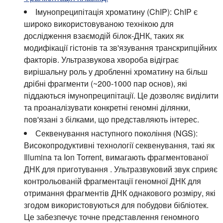
Імунопреципітація хроматину (ChIP):
ChIP є
широко використовуваною технікою для
дослідження взаємодій білок-ДНК, таких як
модифікації гістонів та зв'язування транскрипційних
факторів. Ультразвукова хвороба відіграє
вирішальну роль у дробленні хроматину на більш
дрібні фрагменти (~200-1000 пар основ), які
піддаються імунопреципітації. Це дозволяє виділити
та проаналізувати конкретні геномні ділянки,
пов'язані з білками, що представляють інтерес.
Секвенування наступного покоління (NGS):
Високопродуктивні технології секвенування, такі як
Illumina та Ion Torrent, вимагають фрагментованої
ДНК для приготування . Ультразвуковий звук сприяє
контрольованій фрагментації геномної ДНК для
отримання фрагментів ДНК однакового розміру, які
згодом використовуються для побудови бібліотек.
Це забезпечує точне представлення геномного