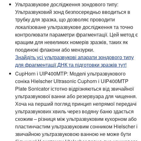
Ультразвукове дослідження зондового типу:
Ультразвуковий зонд безпосередньо вводиться в
трубку для зразка, що дозволяє проводити
локалізоване ультразвукове дослідження та точно
контролювати параметри фрагментації. Цей метод є
кращим для невеликих номерів зразків, таких як
поодинокі флакони або мензурки.
Знайдіть усі ультразвукові апарати зондового типу
для фрагментації ДНК та підготовки зразків тут!
CupHorn і UIP400MTP:
Моделі ультразвукового
соніка Hielscher Ultrasonic Cuphorn і UIP400MTP
Plate Sonicator істотно відрізняються від звичайної
ультразвукової ванни або резервуара для чищення.
Хоча на перший погляд принцип непрямої передачі
ультразвукових хвиль через водяну баню здається
схожим – різниця між ультразвуковим кухорном або
пластинчастим ультразвуковим сонником Hielscher і
звичайною ультразвуковою ванною не може бути