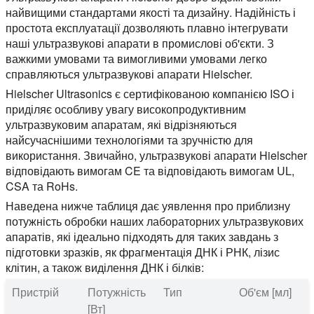
найвищими стандартами якості та дизайну. Надійність і
простота експлуатації дозволяють плавно інтегрувати
наші ультразвукові апарати в промислові об'єкти. З
важкими умовами та вимогливими умовами легко
справляються ультразвукові апарати Hielscher.
Hielscher Ultrasonics є сертифікованою компанією ISO і
приділяє особливу увагу високопродуктивним
ультразвуковим апаратам, які відрізняються
найсучаснішими технологіями та зручністю для
використання. Звичайно, ультразвукові апарати Hielscher
відповідають вимогам CE та відповідають вимогам UL,
CSA та RoHs.
Наведена нижче таблиця дає уявлення про приблизну
потужність обробки наших лабораторних ультразвукових
апаратів, які ідеально підходять для таких завдань з
підготовки зразків, як фрагментація ДНК і РНК, лізис
клітин, а також виділення ДНК і білків:
Пристрій
Потужність
Тип
Об'єм [мл]
[Вт]