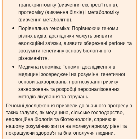
транскриптоміку (вивчення експресії генів),
протеоміку (вивчення білків) і метаболоміку
(вивчення метаболітів).
Порівняльна геноміка:
Порівнюючи геноми
різних видів, дослідники можуть виявити
еволюційні зв'язки, виявити збережені регіони та
зрозуміти генетичну основу біологічного
різноманіття.
Медична геноміка:
Геномні дослідження в
медицині зосереджені на розумінні генетичної
основи захворювань, прогнозуванні ризику
захворювань та розробці персоналізованих
методів лікування та втручань.
Геномні дослідження призвели до значного прогресу в
таких галузях, як медицина, сільське господарство,
еволюційна біологія та біотехнологія, сприяючи
нашому розумінню життя на молекулярному рівні та
покращуючи здоров'я та благополуччя людини.