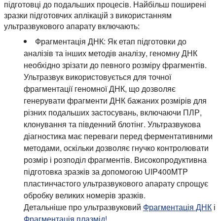
підготовці до подальших процесів. Найбільш поширені
зразки підготовчих аплікацій з використанням
ультразвукового апарату включають:
Фрагментація ДНК:
Як етап підготовки до
аналізів та інших методів аналізу, геномну ДНК
необхідно зрізати до певного розміру фрагментів.
Ультразвук використовується для точної
фрагментації геномної ДНК, що дозволяє
генерувати фрагменти ДНК бажаних розмірів для
різних подальших застосувань, включаючи ПЛР,
клонування та південний блотінг. Ультразвукова
діагностика має переваги перед ферментативними
методами, оскільки дозволяє гнучко контролювати
розмір і розподіл фрагментів. Високопродуктивна
підготовка зразків за допомогою UIP400MTP
пластинчастого ультразвукового апарату спрощує
обробку великих номерів зразків.
Детальніше про ультразвуковий
Фрагментація ДНК
і
Фрагментація плазмід!