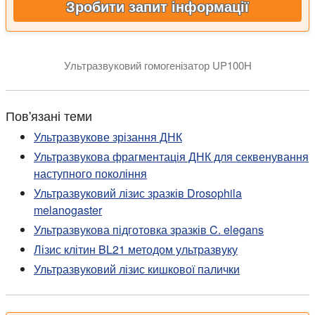
Зробити запит інформації
Ультразвуковий гомогенізатор UP100H
Пов'язані теми
Ультразвукове зрізання ДНК
Ультразвукова фрагментація ДНК для секвенування
наступного покоління
Ультразвуковий лізис зразків Drosophila
melanogaster
Ультразвукова підготовка зразків C. elegans
Лізис клітин BL21 методом ультразвуку
Ультразвуковий лізис кишкової палички