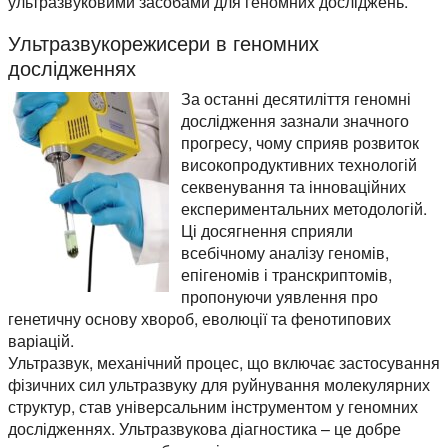
ультразвуковими засобами для геномних досліджень.
Ультразвукорежисери в геномних
дослідженнях
За останні десятиліття геномні
дослідження зазнали значного
прогресу, чому сприяв розвиток
високопродуктивних технологій
секвенування та інноваційних
експериментальних методологій.
Ці досягнення сприяли
всебічному аналізу геномів,
епігеномів і транскриптомів,
пропонуючи уявлення про
генетичну основу хвороб, еволюції та фенотипових
варіацій.
Ультразвук, механічний процес, що включає застосування
фізичних сил ультразвуку для руйнування молекулярних
структур, став універсальним інструментом у геномних
дослідженнях. Ультразвукова діагностика – це добре