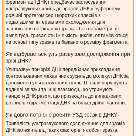
фрагментації ДНК передбачає застосування
ультразвукових хвиль до зразків ДНК у буферному
розчині протягом серії коротких сплесків з
подальшими інтервалами охолодження для
запобігання нагріванню зразка. Такі параметри, як
амплітуда, тривалість і кількість циклів, оптимізуються
на основі типу зразка та бажаного розміру фрагмента.
Як відбувається ультразвукове дослідження при
зрізі ДНК?
Ультразвук при зрізі ДНК передбачає прикладання
контрольованих механічних зусиль до молекул ДНК за
допомогою ультразвукових хвиль. Ці сили порушують
водневі зв'язки та інші взаємодії, що утримують
ланцюги ДНК разом, що призводить до випадкових
розривів і фрагментації ДНК на більш дрібні частини.
Як довго потрібно робити УЗД зразків ДНК?
Тривалість ультразвукового дослідження для зразків
ДНК залежить від таких факторів, як обсяг зразка,