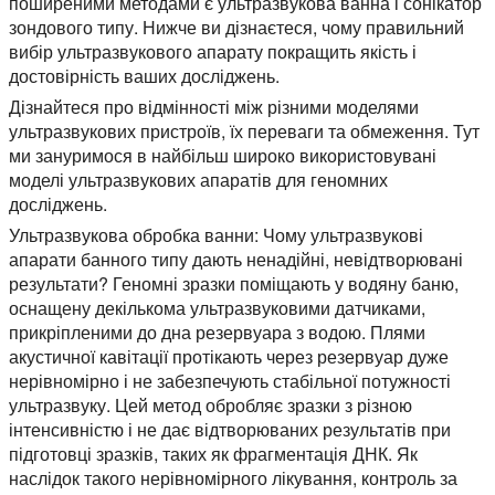
поширеними методами є ультразвукова ванна і сонікатор
зондового типу. Нижче ви дізнаєтеся, чому правильний
вибір ультразвукового апарату покращить якість і
достовірність ваших досліджень.
Дізнайтеся про відмінності між різними моделями
ультразвукових пристроїв, їх переваги та обмеження. Тут
ми зануримося в найбільш широко використовувані
моделі ультразвукових апаратів для геномних
досліджень.
Ультразвукова обробка ванни:
Чому ультразвукові
апарати банного типу дають ненадійні, невідтворювані
результати? Геномні зразки поміщають у водяну баню,
оснащену декількома ультразвуковими датчиками,
прикріпленими до дна резервуара з водою. Плями
акустичної кавітації протікають через резервуар дуже
нерівномірно і не забезпечують стабільної потужності
ультразвуку. Цей метод обробляє зразки з різною
інтенсивністю і не дає відтворюваних результатів при
підготовці зразків, таких як фрагментація ДНК. Як
наслідок такого нерівномірного лікування, контроль за