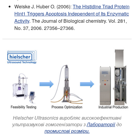
Weiske J. Huber O. (2006):
The Histidine Triad Protein
Hint1 Triggers Apoptosis Independent of Its Enzymatic
Activity
. The Journal of Biological chemistry. Vol. 281,
No. 37, 2006. 27356–27366.
Hielscher Ultrasonics виробляє високоефективні
ультразвукові гомогенізатори з
Лабораторії
до
промислові розміри.