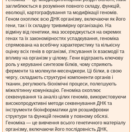
заглиблюється в розуміння повного складу, функцій,
еволюції, картографування та модифікації геномів.
Геном охоплює всю ДНК організму, включаючи як його
гени, так і їх складну тривимірну організацію. На
відміну від генетики, яка зосереджується на окремих
генах та їх закономірностях успадкування, геноміка
спрямована на всебічну характеристику та кількісну
оцінку всіх генів в організмі, з'ясування їх взаємодії та
впливу на організм у цілому. Гени відіграють ключову
роль у керуванні синтезом білків, чому сприяють
ферменти та молекули-месенджери. Ці білки, в свою
чергу, складають структурні компоненти органів і
тканин, регулюють біохімічні процеси, полегшують
міжклітинну комунікацію. Геноміка охоплює
секвенування та аналіз цілих геномів, використовуючи
високопродуктивні методи секвенування ДНК та
інструменти біоінформатики для розшифровки
структури та функцій геномів у повному обсязі.
Геноміка — це вивчення всього генетичного матеріалу
організму, включаючи його послідовність ДНК,