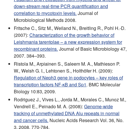
down-stream real-time PCR quantification and
correlation to mycotoxin levels.
Journal of
Microbiological Methods 2008.
Fritsche C., Sitz M., Weiland N., Breitling R., Pohl H.-D.
(2007):
Characterization of the growth behavior of
Leishmania tarentolae – a new expression system for
recombinant proteins.
Journal of Basic Microbiology 47,
2007. 384–393.
Ristola M., Arpiainen S., Saleem M. A., Mathieson P.
W., Welsh G. I., Lehtonen S., Holthöfer H. (2009):
Regulation of Neph3 gene in podocytes – key roles of
transcription factors NF-κB and Sp1
. BMC Molecular
Biology 10:83, 2009.
Rodriguez J., Vives L., Jorda M., Morales C., Munoz M.,
Vendrell E., Peinado M. A. (2008):
Genome-wide
tracking of unmethylated DNA Alu repeats in normal
and cancer cells.
Nucleic Acids Research Vol. 36, No.
3, 2008. 770-784.