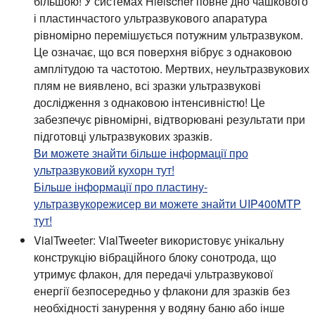
більшою! У системах Hielscher повне дно чашкового
і пластинчастого ультразвукового апаратура
рівномірно перемішується потужним ультразвуком.
Це означає, що вся поверхня вібрує з однаковою
амплітудою та частотою. Мертвих, неультразвукових
плям не виявлено, всі зразки ультразвукові
дослідження з однаковою інтенсивністю! Це
забезпечує рівномірні, відтворювані результати при
підготовці ультразвукових зразків.
Ви можете знайти більше інформації про
ультразвуковий кухорн тут!
Більше інформації про пластину-
ультразвукорежисер ви можете знайти UIP400MTP
тут!
VialTweeter:
VialTweeter використовує унікальну
конструкцію вібраційного блоку сонотрода, що
утримує флакон, для передачі ультразвукової
енергії безпосередньо у флакони для зразків без
необхідності занурення у водяну баню або інше