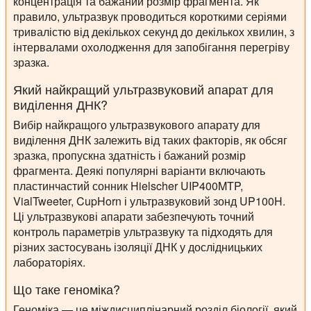
концентрація та бажаний розмір фрагмента. Як
правило, ультразвук проводиться короткими серіями
тривалістю від декількох секунд до декількох хвилин, з
інтервалами охолодження для запобігання перегріву
зразка.
Який найкращий ультразвуковий апарат для
виділення ДНК?
Вибір найкращого ультразвукового апарату для
виділення ДНК залежить від таких факторів, як обсяг
зразка, пропускна здатність і бажаний розмір
фрагмента. Деякі популярні варіанти включають
пластинчастий сонник Hielscher UIP400MTP,
VialTweeter, CupHorn і ультразвуковий зонд UP100H.
Ці ультразвукові апарати забезпечують точний
контроль параметрів ультразвуку та підходять для
різних застосувань ізоляції ДНК у дослідницьких
лабораторіях.
Що таке геноміка?
Геноміка — це міждисциплінарний розділ біології, який