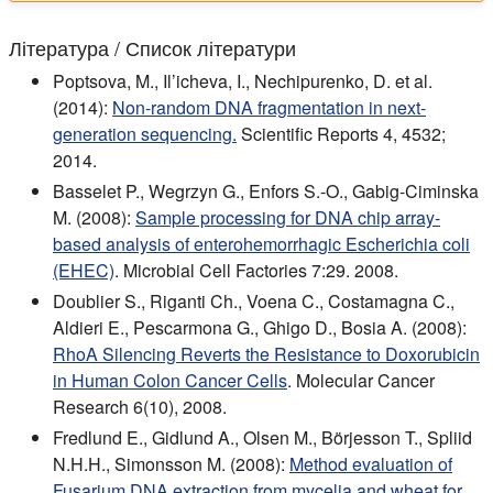
Література / Список літератури
Poptsova, M., Il’icheva, I., Nechipurenko, D. et al.
(2014):
Non-random DNA fragmentation in next-
generation sequencing.
Scientific Reports 4, 4532;
2014.
Basselet P., Wegrzyn G., Enfors S.-O., Gabig-Ciminska
M. (2008):
Sample processing for DNA chip array-
based analysis of enterohemorrhagic Escherichia coli
(EHEC)
. Microbial Cell Factories 7:29. 2008.
Doublier S., Riganti Ch., Voena C., Costamagna C.,
Aldieri E., Pescarmona G., Ghigo D., Bosia A. (2008):
RhoA Silencing Reverts the Resistance to Doxorubicin
in Human Colon Cancer Cells
. Molecular Cancer
Research 6(10), 2008.
Fredlund E., Gidlund A., Olsen M., Börjesson T., Spliid
N.H.H., Simonsson M. (2008):
Method evaluation of
Fusarium DNA extraction from mycelia and wheat for