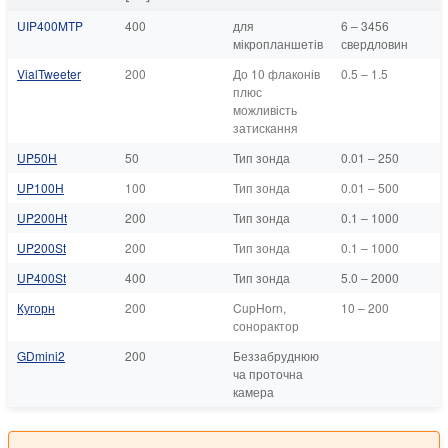
UIP400MTP
400
для
6 – 3456
мікропланшетів
свердловин
VialTweeter
200
До 10 флаконів
0.5 – 1.5
плюс
можливість
затискання
UP50H
50
Тип зонда
0.01 – 250
UP100H
100
Тип зонда
0.01 – 500
UP200Ht
200
Тип зонда
0.1 – 1000
UP200St
200
Тип зонда
0.1 – 1000
UP400St
400
Тип зонда
5.0 – 2000
Кугорн
200
CupHorn,
10 – 200
сонорактор
GDmini2
200
Беззабруднюю
ча проточна
камера