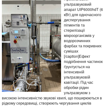
ультразвуковий
апарат UIP6000hdT (6
кВт) для одночасного
диспергування
пігментів та
стерилізації
мікроорганізмів у
водорозчинних
фарбах та покривних
сумішах
[/caption]Ефект
подрібнення частинок
ґрунтується на
інтенсивній
ультразвуковій
кавітації. Під час
обробки рідин
ультразвуком з
високою інтенсивністю звукові хвилі, що поширюються в
рідкому середовищі, створюють чергування циклів