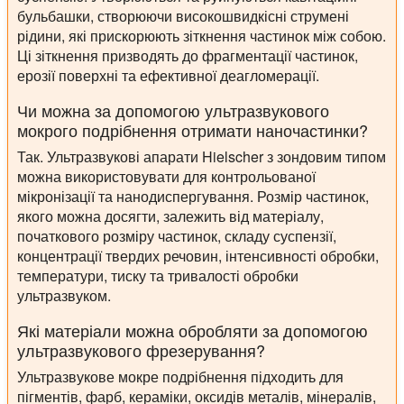
бульбашки, створюючи високошвидкісні струмені
рідини, які прискорюють зіткнення частинок між собою.
Ці зіткнення призводять до фрагментації частинок,
ерозії поверхні та ефективної деагломерації.
Чи можна за допомогою ультразвукового
мокрого подрібнення отримати наночастинки?
Так. Ультразвукові апарати Hielscher з зондовим типом
можна використовувати для контрольованої
мікронізації та нанодиспергування. Розмір частинок,
якого можна досягти, залежить від матеріалу,
початкового розміру частинок, складу суспензії,
концентрації твердих речовин, інтенсивності обробки,
температури, тиску та тривалості обробки
ультразвуком.
Які матеріали можна обробляти за допомогою
ультразвукового фрезерування?
Ультразвукове мокре подрібнення підходить для
пігментів, фарб, кераміки, оксидів металів, мінералів,