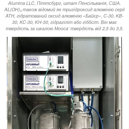
Alumina LLC, Піттсбург, штат Пенсільванія, США.
AL(OH)₃ також відомий як тригідроксид алюмінію серії
ATH, гідратований оксид алюмінію «Байєр», C-30, KB-
30, KC-30, KH-30, гідрагіліт або гіббсіт. Він має
твердість за шкалою Мооса’ твердість від 2,5 до 3,5.