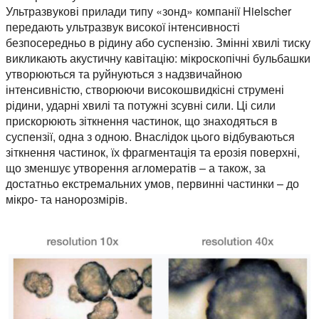
Ультразвукові прилади типу «зонд» компанії Hielscher
передають ультразвук високої інтенсивності
безпосередньо в рідину або суспензію. Змінні хвилі тиску
викликають акустичну кавітацію: мікроскопічні бульбашки
утворюються та руйнуються з надзвичайною
інтенсивністю, створюючи високошвидкісні струмені
рідини, ударні хвилі та потужні зсувні сили. Ці сили
прискорюють зіткнення частинок, що знаходяться в
суспензії, одна з одною. Внаслідок цього відбуваються
зіткнення частинок, їх фрагментація та ерозія поверхні,
що зменшує утворення агломератів – а також, за
достатньо екстремальних умов, первинні частинки – до
мікро- та нанорозмірів.