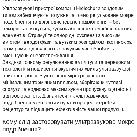
Ультразвукові пристрої компанії Hielscher з зондовим
типом забезпечують потужне та точно регульоване мокре
подрібнення та дрібнодисперсне подрібнення – без
використання кульок, кульок або інших подрібнювальних
елементів. Отримуйте однорідні суспензії з високим
вмістом твердої фази та вузьким розподілом частинок за
розмірами, одночасно скорочуючи час обробки та
зменшуючи енергоспоживання.
Завдяки точному регулюванню амплітуди та передовим
технологіям поширення акустичних хвиль ультразвукові
пристрої забезпечують рівномірні результати з
мінімальним термічним впливом, зберігаючи чутливі
сполуки та водночас максимізуючи пропускну здатність і
відтворюваність. Дізнайтеся, як ультразвукове
подрібнення може оптимізувати процес розробки
рецептур та підвищити ефективність вашої продукції.
Кому слід застосовувати ультразвукове мокре
подрібнення?