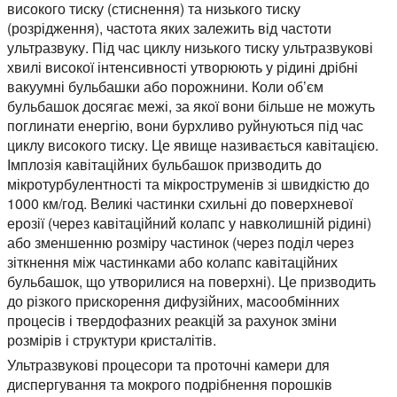
високого тиску (стиснення) та низького тиску
(розрідження), частота яких залежить від частоти
ультразвуку. Під час циклу низького тиску ультразвукові
хвилі високої інтенсивності утворюють у рідині дрібні
вакуумні бульбашки або порожнини. Коли об’єм
бульбашок досягає межі, за якої вони більше не можуть
поглинати енергію, вони бурхливо руйнуються під час
циклу високого тиску. Це явище називається кавітацією.
Імплозія кавітаційних бульбашок призводить до
мікротурбулентності та мікроструменів зі швидкістю до
1000 км/год. Великі частинки схильні до поверхневої
ерозії (через кавітаційний колапс у навколишній рідині)
або зменшенню розміру частинок (через поділ через
зіткнення між частинками або колапс кавітаційних
бульбашок, що утворилися на поверхні). Це призводить
до різкого прискорення дифузійних, масообмінних
процесів і твердофазних реакцій за рахунок зміни
розмірів і структури кристалітів.
Ультразвукові процесори та проточні камери для
диспергування та мокрого подрібнення порошків