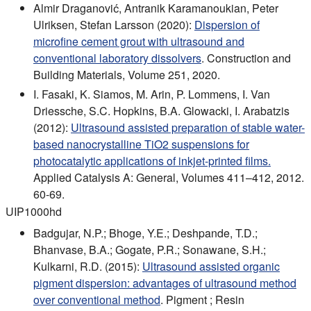
Almir Draganović, Antranik Karamanoukian, Peter
Ulriksen, Stefan Larsson (2020):
Dispersion of
microfine cement grout with ultrasound and
conventional laboratory dissolvers
. Construction and
Building Materials, Volume 251, 2020.
I. Fasaki, K. Siamos, M. Arin, P. Lommens, I. Van
Driessche, S.C. Hopkins, B.A. Glowacki, I. Arabatzis
(2012):
Ultrasound assisted preparation of stable water-
based nanocrystalline TiO2 suspensions for
photocatalytic applications of inkjet-printed films.
Applied Catalysis A: General, Volumes 411–412, 2012.
60-69.
UIP1000hd
Badgujar, N.P.; Bhoge, Y.E.; Deshpande, T.D.;
Bhanvase, B.A.; Gogate, P.R.; Sonawane, S.H.;
Kulkarni, R.D. (2015):
Ultrasound assisted organic
pigment dispersion: advantages of ultrasound method
over conventional method
. Pigment ; Resin