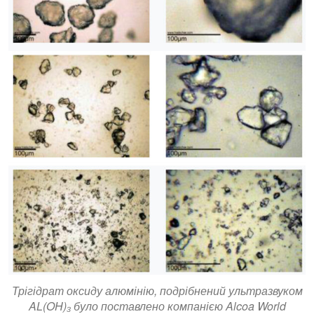
Трігідрат оксиду алюмінію, подрібнений ультразвуком
AL(OH)₃ було поставлено компанією Alcoa World