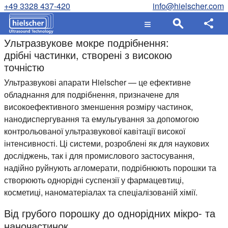
+49 3328 437-420
info@hielscher.com
Ультразвукове мокре подрібнення:
дрібні частинки, створені з високою
точністю
Ультразвукові апарати Hielscher — це ефективне
обладнання для подрібнення, призначене для
високоефективного зменшення розміру частинок,
нанодиспергування та емульгування за допомогою
контрольованої ультразвукової кавітації високої
інтенсивності. Ці системи, розроблені як для наукових
досліджень, так і для промислового застосування,
надійно руйнують агломерати, подрібнюють порошки та
створюють однорідні суспензії у фармацевтиці,
косметиці, наноматеріалах та спеціалізованій хімії.
Від грубого порошку до однорідних мікро- та
наночастинок