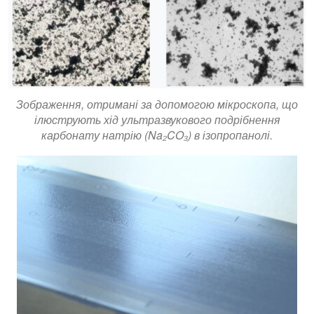
Зображення, отримані за допомогою мікроскопа, що
ілюструють хід ультразвукового подрібнення
карбонату натрію (Na₂CO₃) в ізопропанолі.