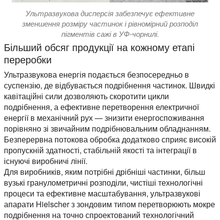
Ультразвукова дисперсія забезпечує ефективне
зменшення розміру частинок і рівномірний розподіл
пігментів сажі в УФ-чорнилі.
Більший обсяг продукції на кожному етапі
переробки
Ультразвукова енергія подається безпосередньо в
суспензію, де відбувається подрібнення частинок. Швидкі
кавітаційні сили дозволяють скоротити цикли
подрібнення, а ефективне перетворення електричної
енергії в механічний рух — знизити енергоспоживання
порівняно зі звичайним подрібнювальним обладнанням.
Безперервна потокова обробка додатково сприяє високій
пропускній здатності, стабільній якості та інтеграції в
існуючі виробничі лінії.
Для виробників, яким потрібні дрібніші частинки, більш
вузькі гранулометричні розподіли, чистіші технологічні
процеси та ефективне масштабування, ультразвукові
апарати Hielscher з зондовим типом перетворюють мокре
подрібнення на точно спроектований технологічний