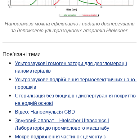
Наноалмази можна ефективно і надійно диспергувати
за допомогою ультразвукових апаратів Hielscher.
Пов'язані теми
Ультразвукові гомогенізатори для деагломерації
наноматеріалів
Ультразвукове подрібнення термоелектричних нано-
порошків
Стерилізація без біоцидів і диспергування покриттів
на водній основі
Відео: Наноемульсія CBD
Звуковий апарат – Hielscher Ultrasonics |
Лабораторія до промислового масштабу
Мокре подрібнення частинок цементу з