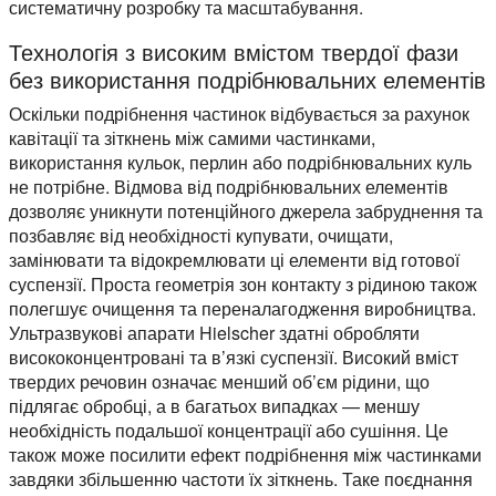
систематичну розробку та масштабування.
Технологія з високим вмістом твердої фази
без використання подрібнювальних елементів
Оскільки подрібнення частинок відбувається за рахунок
кавітації та зіткнень між самими частинками,
використання кульок, перлин або подрібнювальних куль
не потрібне. Відмова від подрібнювальних елементів
дозволяє уникнути потенційного джерела забруднення та
позбавляє від необхідності купувати, очищати,
замінювати та відокремлювати ці елементи від готової
суспензії. Проста геометрія зон контакту з рідиною також
полегшує очищення та переналагодження виробництва.
Ультразвукові апарати Hielscher здатні обробляти
висококонцентровані та в’язкі суспензії. Високий вміст
твердих речовин означає менший об’єм рідини, що
підлягає обробці, а в багатьох випадках — меншу
необхідність подальшої концентрації або сушіння. Це
також може посилити ефект подрібнення між частинками
завдяки збільшенню частоти їх зіткнень. Таке поєднання