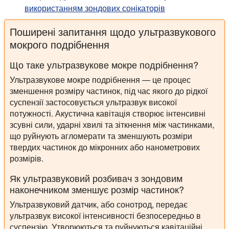
використанням зондових сонікаторів
Поширені запитання щодо ультразвукового
мокрого подрібнення
Що таке ультразвукове мокре подрібнення?
Ультразвукове мокре подрібнення — це процес
зменшення розміру частинок, під час якого до рідкої
суспензії застосовується ультразвук високої
потужності. Акустична кавітація створює інтенсивні
зсувні сили, ударні хвилі та зіткнення між частинками,
що руйнують агломерати та зменшують розміри
твердих частинок до мікронних або нанометрових
розмірів.
Як ультразвуковий розбивач з зондовим
наконечником зменшує розмір частинок?
Ультразвуковий датчик, або сонотрод, передає
ультразвук високої інтенсивності безпосередньо в
суспензію. Утворюються та руйнуються кавітаційні