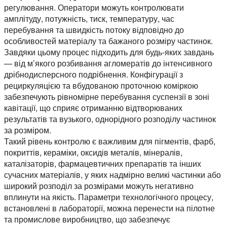
регулювання. Оператори можуть контролювати
амплітуду, потужність, тиск, температуру, час
перебування та швидкість потоку відповідно до
особливостей матеріалу та бажаного розміру частинок.
Завдяки цьому процес підходить для будь-яких завдань
— від м’якого розбивання агломератів до інтенсивного
дрібнодисперсного подрібнення. Конфігурації з
рециркуляцією та вбудованою проточною коміркою
забезпечують рівномірне перебування суспензії в зоні
кавітації, що сприяє отриманню відтворюваних
результатів та вузького, однорідного розподілу частинок
за розміром.
Такий рівень контролю є важливим для пігментів, фарб,
покриттів, кераміки, оксидів металів, мінералів,
каталізаторів, фармацевтичних препаратів та інших
сучасних матеріалів, у яких надмірно великі частинки або
широкий розподіл за розмірами можуть негативно
вплинути на якість. Параметри технологічного процесу,
встановлені в лабораторії, можна перенести на пілотне
та промислове виробництво, що забезпечує