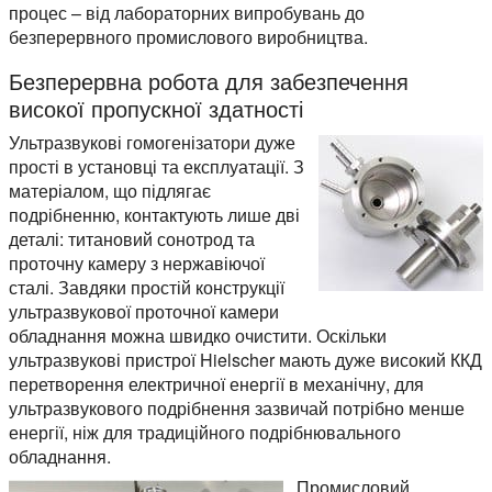
процес – від лабораторних випробувань до
безперервного промислового виробництва.
Безперервна робота для забезпечення
високої пропускної здатності
Ультразвукові гомогенізатори дуже
прості в установці та експлуатації. З
матеріалом, що підлягає
подрібненню, контактують лише дві
деталі: титановий сонотрод та
проточну камеру з нержавіючої
сталі. Завдяки простій конструкції
ультразвукової проточної камери
обладнання можна швидко очистити. Оскільки
ультразвукові пристрої Hielscher мають дуже високий ККД
перетворення електричної енергії в механічну, для
ультразвукового подрібнення зазвичай потрібно менше
енергії, ніж для традиційного подрібнювального
обладнання.
Промисловий