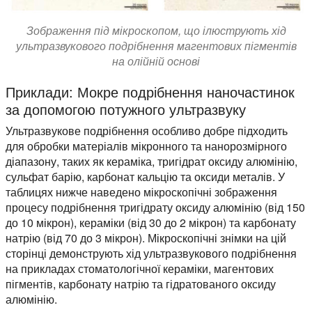
Зображення під мікроскопом, що ілюструють хід
ультразвукового подрібнення магентових пігментів
на олійній основі
Приклади: Мокре подрібнення наночастинок
за допомогою потужного ультразвуку
Ультразвукове подрібнення особливо добре підходить
для обробки матеріалів мікронного та нанорозмірного
діапазону, таких як кераміка, тригідрат оксиду алюмінію,
сульфат барію, карбонат кальцію та оксиди металів. У
таблицях нижче наведено мікроскопічні зображення
процесу подрібнення тригідрату оксиду алюмінію (від 150
до 10 мікрон), кераміки (від 30 до 2 мікрон) та карбонату
натрію (від 70 до 3 мікрон). Мікроскопічні знімки на цій
сторінці демонструють хід ультразвукового подрібнення
на прикладах стоматологічної кераміки, магентових
пігментів, карбонату натрію та гідратованого оксиду
алюмінію.