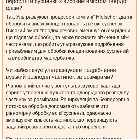
обробляти суспензії з високим вмістом твердої
фази?
Так. Ультразвукові процесори компанії Hielscher здатні
обробляти висококонцентровані та в’язкі суспензії.
Високий вміст твердих речовин зменшує об’єм рідини,
що підлягає обробці, та може посилити зіткнення між
частинками, що робить ультразвукове подрібнення
привабливим для обробки концентрованих суспензій
та виробництва мастербатчів.
Чи забезпечує ультразвукове подрібнення
вузький розподіл частинок за розмірами?
Рівномірний вплив у зоні ультразвукової кавітації
сприяє утворенню вузького та однорідного розподілу
частинок за розмірами. Рециркуляція та безперервна
потокова обробка допомагають забезпечити
рівномірну обробку всієї суспензії, одночасно
зменшуючи кількість частинок, що перевищують
заданий розмір або недостатньо оброблені.
Які параметри ультразвукового подрібнення