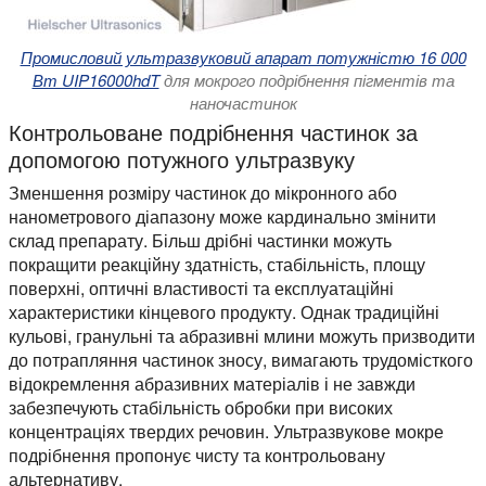
Промисловий ультразвуковий апарат потужністю 16 000
Вт UIP16000hdT
для мокрого подрібнення пігментів та
наночастинок
Контрольоване подрібнення частинок за
допомогою потужного ультразвуку
Зменшення розміру частинок до мікронного або
нанометрового діапазону може кардинально змінити
склад препарату. Більш дрібні частинки можуть
покращити реакційну здатність, стабільність, площу
поверхні, оптичні властивості та експлуатаційні
характеристики кінцевого продукту. Однак традиційні
кульові, гранульні та абразивні млини можуть призводити
до потрапляння частинок зносу, вимагають трудомісткого
відокремлення абразивних матеріалів і не завжди
забезпечують стабільність обробки при високих
концентраціях твердих речовин. Ультразвукове мокре
подрібнення пропонує чисту та контрольовану
альтернативу.