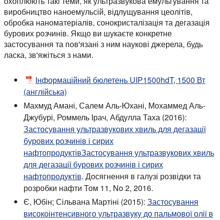
охоплюють такі теми, як ультразвукова емульгування та
виробництво наноемульсій, відлущування цеолітів,
обробка наноматеріалів, сонокристалізація та дегазація
бурових розчинів. Якщо ви шукаєте конкретне
застосування та пов'язані з ним наукові джерела, будь
ласка, зв'яжіться з нами.
Інформаційний бюлетень UIP1500hdT, 1500 Вт
(англійська)
Махмуд Амані, Салем Аль-Юхані, Мохаммед Аль-
Джубурі, Роммель Ірач, Абдулла Таха (2016):
Застосування ультразвукових хвиль для дегазації
бурових розчинів і сирих
нафтопродуктівЗастосування ультразвукових хвиль
для дегазації бурових розчинів і сирих
нафтопродуктів
. Досягнення в галузі розвідки та
розробки нафти Том 11, No 2, 2016.
Є, Юбін; Сільвана Мартіні (2015):
Застосування
високоінтенсивного ультразвуку до пальмової олії в