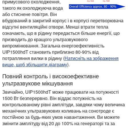
примусового охолодження,
такого як охолоджуюча вода
або стиснене повітря. Він
вбудований в закритий корпус і в корпусі перетворювача
відсутні вентиляційні отвори. Менші втрати тепла
означають, що в рідину передається більше енергії, що
призводить до кращого ультразвукового
випромінювання. Загальна енергоефективність
UIP1500hdT становить приблизно 80-90% від
потрапляння вилки в рідину (
Натисніть на зображення
вище, щоб збільшити діаграму
).
Повний контроль і високоефективне
ультразвукове мікшування
Звичайно, UIP1500hdT може працювати на потужності
1500 Вт безперервно. Він віддає потужність на
контрольованому рівні амплітуди, завдяки чому величина
механічних ультразвукових коливань на сонотроде є
постійною за будь-яких умов навантаження. Ви можете
змінити амплітуду від 20 до 100% на генераторі та за