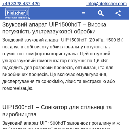
+49 3328 437-420
info@hielscher.com
Звуковий апарат UIP1500hdT – Висока
потужність ультразвукової обробки
Зондовий звуковий апарат UIP1500hdT (20 кГц, 1500 Вт)
поєднує в собі високу обчислювальну потужність з
гнучкістю і комфортом користувача. Цей потужний
ультразвуковий гомогенізатор потужністю 1,5 кВт
підходить для розробки процесів, оптимізації та для
виробничих процесів. Це включає емульгування,
диспергування та сонохімію, лізис та екстракцію або
гомогенізацію.
UIP1500hdT – Сонікатор для стільниці та
виробництва
Звуковий апарат UIP1500hdT заповнює прогалину між