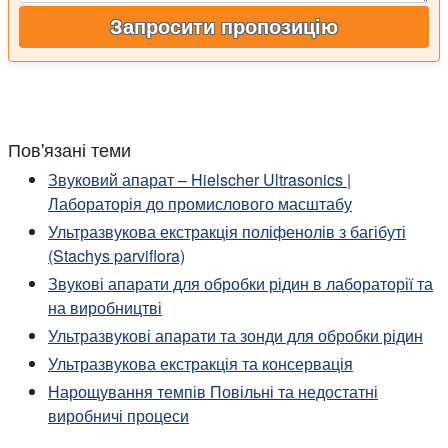
Запросити пропозицію
Пов'язані теми
Звуковий апарат – Hielscher Ultrasonics |
Лабораторія до промислового масштабу
Ультразвукова екстракція поліфенолів з багібуті
(Stachys parviflora)
Звукові апарати для обробки рідин в лабораторії та
на виробництві
Ультразвукові апарати та зонди для обробки рідин
Ультразвукова екстракція та консервація
Нарощування темпів Повільні та недостатні
виробничі процеси