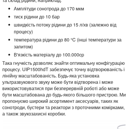
та склад рідини, наприклад:
Амплітуди сонотрода до 170 мкм
тиск рідини до 10 бар
швидкість потоку рідини до 15 л/хв (залежно від
процесу)
температура рідини до 80 °C (інші температури за
запитом)
В'язкість матеріалу до 100.000cp
Така гнучкість дозволяє знайти оптимальну конфігурацію
процесу. UIP1500hdT забезпечує точну відтворюваність і
лінійну масштабованість. Будь-яка установка
ультразвукового звуку може бути відтворена і може
використовуватися при безперервній роботі або може
бути масштабована до будь-якого більшого пристрою. Ми
пропонуємо широкий асортимент аксесуарів, таких як
сонотроди, бустери та реактори з проточними комірками,
а також звукозахисні коробки.