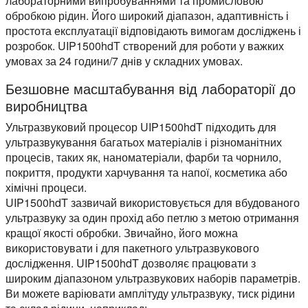
лабораторними випробуваннями та промисловою
обробкою рідин. Його широкий діапазон, адаптивність і
простота експлуатації відповідають вимогам досліджень і
розробок. UIP1500hdT створений для роботи у важких
умовах за 24 години/7 днів у складних умовах.
Безшовне масштабування від лабораторії до
виробництва
Ультразвуковий процесор UIP1500hdT підходить для
ультразвукування багатьох матеріалів і різноманітних
процесів, таких як, наноматеріали, фарби та чорнило,
покриття, продукти харчування та напої, косметика або
хімічні процеси.
UIP1500hdT зазвичай використовується для вбудованого
ультразвуку за один прохід або петлю з метою отримання
кращої якості обробки. Звичайно, його можна
використовувати і для пакетного ультразвукового
дослідження. UIP1500hdT дозволяє працювати з
широким діапазоном ультразвукових наборів параметрів.
Ви можете варіювати амплітуду ультразвуку, тиск рідини