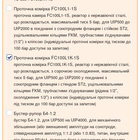
Проточна комірка FC100L1-1S
проточна камера FC100L1-1S, реактор з нержавіючої сталі,
що розкладається, максимальний тиск 5 бар, для UIP500 до
UIP2000 в поєднанні з сонотродним фланцем і стійкою ST2,
ущільнювальними кільцями FKM, трубчастими з'єднувачами
(1/2″) з кліпсою
(індивідуальні проточні комірки під тиском до
100 бар доступні за запитом)
Проточна комірка FC100L1K-1S
проточна комірка FC100L1K-1S, реактор з нержавіючої сталі,
що розкладається, з сорочкою охолодження, максимальний
тиск 5 бар, для UIP500 до UIP2000 у поєднанні з
сонотродним фланцем і стендом ST2, ущільнювальними
кільцями FKM, трубчастими з'єднувачами (рідина 1/2″,
охолодження 1/2″) з кліпсою
(індивідуальні проточні комірки
під тиском до 100 бар доступні за запитом)
Бустер-рупор Б4-1.2
бустер Б4-1.2, для UIP500 на UIP4000, для механічного
збільшення (або зменшення) амплітуди на сонотроде,
співвідношення амплітуд 1:1.2 (або 1:0.83), титан, внутрішнє
різьблення М14х1, включно болт з титановим різьбленням