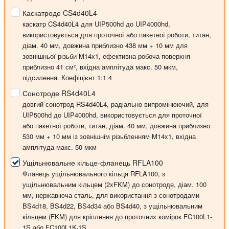
Каскатроде CS4d40L4
каскатр CS4d40L4 для UIP500hd до UIP4000hd,
використовується для проточної або пакетної роботи, титан,
діам. 40 мм, довжина приблизно 438 мм + 10 мм для
зовнішньої різьби M14x1, ефективна робоча поверхня
приблизно 41 см², вхідна амплітуда макс. 50 мкм,
підсилення. Коефіцієнт 1:1.4
Сонотроде RS4d40L4
довгий сонотрод RS4d40L4, радіально випромінюючий, для
UIP500hd до UIP4000hd, використовується для проточної
або пакетної роботи, титан, діам. 40 мм, довжина приблизно
530 мм + 10 мм із зовнішнім різьбленням M14x1, вхідна
амплітуда макс. 50 мкм
Ущільнювальне кільце-фланець RFLA100
Фланець ущільнювального кільця RFLA100, з
ущільнювальним кільцем (2xFKM) до сонотроде, діам. 100
мм, нержавіюча сталь, для використання з сонотродами
BS4d18, BS4d22, BS4d34 або BS4d40, з ущільнювальним
кільцем (FKM) для кріплення до проточних комірок FC100L1-
1S або FC100L1K-1S