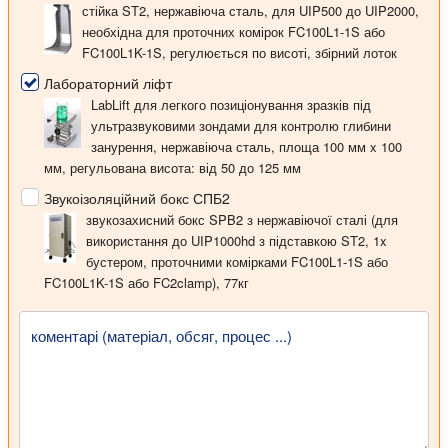
стійка ST2, нержавіюча сталь, для UIP500 до UIP2000,
необхідна для проточних комірок FC100L1-1S або
FC100L1K-1S, регулюється по висоті, збірний лоток
Лабораторний ліфт
LabLift для легкого позиціонування зразків під
ультразвуковими зондами для контролю глибини
занурення, нержавіюча сталь, площа 100 мм x 100
мм, регульована висота: від 50 до 125 мм
Звукоізоляційний бокс СПБ2
звукозахисний бокс SPB2 з нержавіючої сталі (для
використання до UIP1000hd з підставкою ST2, 1x
бустером, проточними комірками FC100L1-1S або
FC100L1K-1S або FC2clamp), 77кг
коментарі (матеріал, обсяг, процес ...)