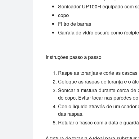
Sonicador UP100H equipado com s
copo
Filtro de barras
Garrafa de vidro escuro como recip
Instruções passo a passo
Raspe as toranjas e corte as cascas e
Coloque as raspas de toranja e o ál
Sonicar a mistura durante cerca de
do copo. Evitar tocar nas paredes do
Coe o líquido através de um coador d
das raspas.
Rotular o frasco com a data e guardá
A tintura de toranja é ideal para substitui