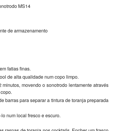
onotrodo MS14
iente de armazenamento
m fatias finas.
cool de alta qualidade num copo limpo.
 2 minutos, movendo o sonotrodo lentamente através
 copo.
e barras para separar a tintura de toranja preparada
-lo num local fresco e escuro.
r as raspas de toranja nos cocktails. Encher um frasco