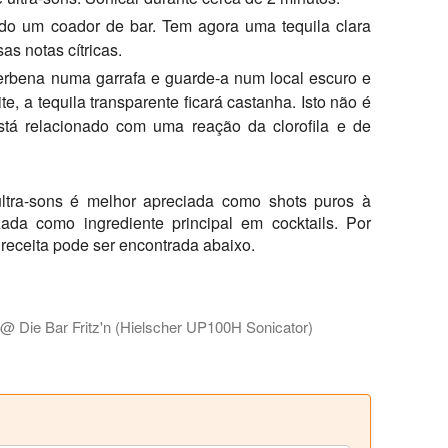
ando um coador de bar. Tem agora uma tequila clara
s notas cítricas.
erbena numa garrafa e guarde-a num local escuro e
ite, a tequila transparente ficará castanha. Isto não é
tá relacionado com uma reação da clorofila e de
ltra-sons é melhor apreciada como shots puros à
zada como ingrediente principal em cocktails. Por
receita pode ser encontrada abaixo.
n @ Die Bar Fritz'n (Hielscher UP100H Sonicator)
o Bar Fritz'n e mostramos-lhe como utilizam o sonicador UP100