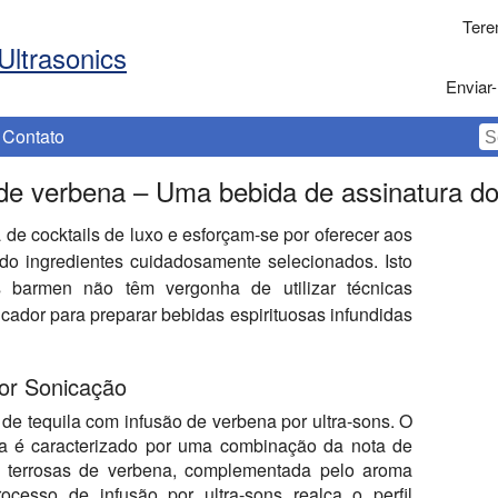
Tere
Ultrasonics
Enviar-
Contato
de verbena – Uma bebida de assinatura do 
 de cocktails de luxo e esforçam-se por oferecer aos
ndo ingredientes cuidadosamente selecionados. Isto
barmen não têm vergonha de utilizar técnicas
cador para preparar bebidas espirituosas infundidas
por Sonicação
 de tequila com infusão de verbena por ultra-sons. O
a é caracterizado por uma combinação da nota de
s terrosas de verbena, complementada pelo aroma
rocesso de infusão por ultra-sons realça o perfil