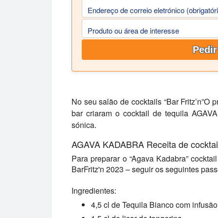
Endereço de correio eletrónico (obrigatór
Produto ou área de interesse
Pedir
No seu salão de cocktails
“Bar Fritz’n”
O p
bar criaram o cocktail de tequila AGAV
sónica.
AGAVA KADABRA
Receita de cocktai
Para preparar o
“Agava Kadabra”
cocktail
BarFritz'n 2023 – seguir os seguintes pass
Ingredientes:
4,5 cl de Tequila Bianco com infusão