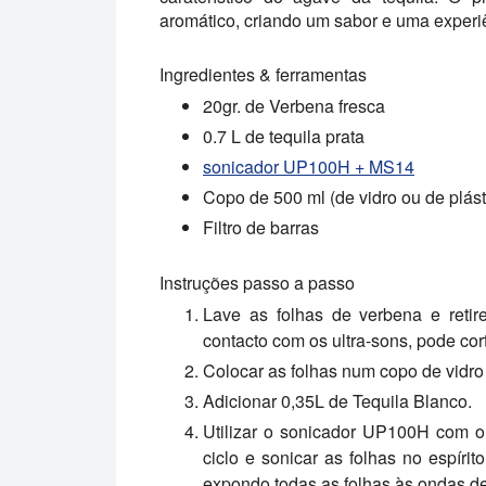
aromático, criando um sabor e uma experiê
Ingredientes & ferramentas
20gr. de Verbena fresca
0.7 L de tequila prata
sonicador UP100H + MS14
Copo de 500 ml (de vidro ou de plást
Filtro de barras
Instruções passo a passo
Lave as folhas de verbena e retir
contacto com os ultra-sons, pode cor
Colocar as folhas num copo de vidro 
Adicionar 0,35L de Tequila Blanco.
Utilizar o sonicador UP100H com 
ciclo e sonicar as folhas no espíri
expondo todas as folhas às ondas de 