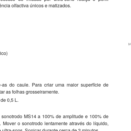
ncia olfactiva únicos e matizados.
v
ico)
e-as do caule. Para criar uma maior superfície de
tar as folhas grosseiramente.
de 0,5 L.
o sonotrodo MS14 a 100% de amplitude e 100% de
to. Mover o sonotrodo lentamente através do líquido,
ultra-sons. Sonicar durante cerca de 2 minutos.