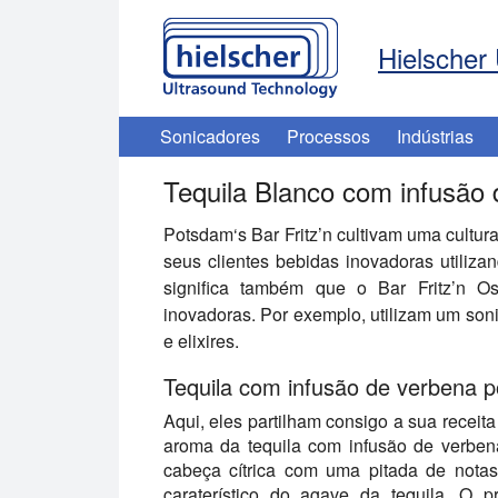
Hielscher 
Sonicadores
Processos
Indústrias
Tequila Blanco com infusão 
Potsdam‘s Bar Fritz’n
cultivam uma cultura
seus clientes bebidas inovadoras utiliza
significa também que o
Bar Fritz’n
Os 
inovadoras. Por exemplo, utilizam um soni
e elixires.
Tequila com infusão de verbena 
Aqui, eles partilham consigo a sua receita
aroma da tequila com infusão de verben
cabeça cítrica com uma pitada de nota
caraterístico do agave da tequila. O p