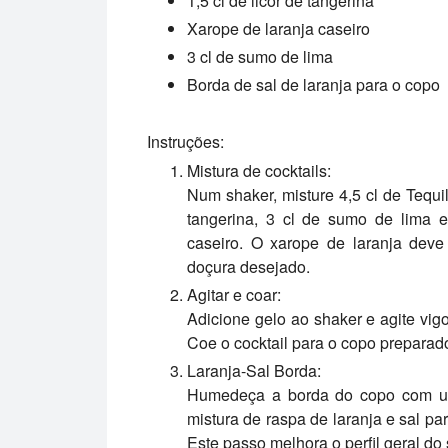
1,5 cl de licor de tangerina
Xarope de laranja caseiro
3 cl de sumo de lima
Borda de sal de laranja para o copo
Instruções:
Mistura de cocktails:
Num shaker, misture 4,5 cl de Tequi
tangerina, 3 cl de sumo de lima 
caseiro. O xarope de laranja deve
doçura desejado.
Agitar e coar:
Adicione gelo ao shaker e agite vig
Coe o cocktail para o copo preparado
Laranja-Sal Borda:
Humedeça a borda do copo com um
mistura de raspa de laranja e sal p
Este passo melhora o perfil geral do 