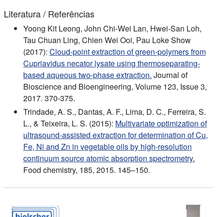
Literatura / Referências
Yoong Kit Leong, John Chi-Wei Lan, Hwei-San Loh,
Tau Chuan Ling, Chien Wei Ooi, Pau Loke Show
(2017):
Cloud-point extraction of green-polymers from
Cupriavidus necator lysate using thermoseparating-
based aqueous two-phase extraction.
Journal of
Bioscience and Bioengineering, Volume 123, Issue 3,
2017. 370-375.
Trindade, A. S., Dantas, A. F., Lima, D. C., Ferreira, S.
L., & Teixeira, L. S. (2015):
Multivariate optimization of
ultrasound-assisted extraction for determination of Cu,
Fe, Ni and Zn in vegetable oils by high-resolution
continuum source atomic absorption spectrometry.
Food chemistry, 185, 2015. 145–150.