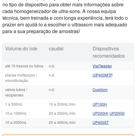
no tipo de dispositivo para obter mais informações sobre
cada homogeneizador de ultra-sons. A nossa equipa
técnica, bem treinada e com longa experiência, terá todo o
prazer em ajudá-lo a escolher o ultrassom mais adequado
para a sua preparação de amostras!
Volume do lote
caudal
Dispositivos
recomendados
até 10 frascos ou tubos
n.d.
VialTweeter
placas multipoços /
n.d.
UIP400MTP
microtitulação
vários tubos /
n.d.
CupHorn
recipientes
1 a 500mL
10 a 200mL/min
UP100H
10 a 1000mL
20 a 200mL/min
UP200Ht
,
UP200St
10 a 2000mL
20 a 400mL/min
UP400ST