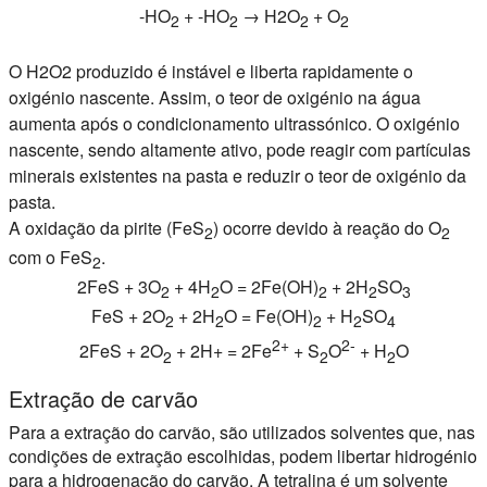
-HO
+ -HO
→ H2O
+ O
2
2
2
2
O H2O2 produzido é instável e liberta rapidamente o
oxigénio nascente. Assim, o teor de oxigénio na água
aumenta após o condicionamento ultrassónico. O oxigénio
nascente, sendo altamente ativo, pode reagir com partículas
minerais existentes na pasta e reduzir o teor de oxigénio da
pasta.
A oxidação da pirite (FeS
) ocorre devido à reação do O
2
2
com o FeS
.
2
2FeS + 3O
+ 4H
O = 2Fe(OH)
+ 2H
SO
2
2
2
2
3
FeS + 2O
+ 2H
O = Fe(OH)
+ H
SO
2
2
2
2
4
2+
2-
2FeS + 2O
+ 2H+ = 2Fe
+ S
O
+ H
O
2
2
2
Extração de carvão
Para a extração do carvão, são utilizados solventes que, nas
condições de extração escolhidas, podem libertar hidrogénio
para a hidrogenação do carvão. A tetralina é um solvente