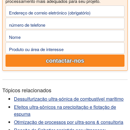
processamento mais adequados para seu projeto.
mudanças na natureza da polpa após o
condicionamento ultra-sônico na flutuação de carvão
Endereço de correio eletrónico (obrigatório)
com alto teor de enxofre. Ciência e Tecnologia de
Mineração 19, 2009. 498-502.
número de telefone
Nome
Produto ou área de interesse
contactar-nos
Tópicos relacionados
Dessulfurização ultra-sónica de combustível marítimo
Efeitos ultra-sônicos na precipitação e flotação de
espuma
Otimização de processos por ultra-sons & consultoria