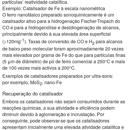
partículas’ reatividade catalítica.
Exemplo: Catalisador de Fe à escala nanométrica
O ferro nanofásico preparado sonoquimicamente é um
catalisador ativo para a hidrogenação Fischer-Tropsch do
CO e para a hidrogenólise e desidrogenação de alcanos,
principalmente devido à sua elevada área superficial
-1
(>120mg
). Taxas de conversão de CO e H
para alcanos
2
de baixo peso molecular foram aproximadamente 20 vezes
mais elevados por grama de Fe do que para partículas finas
(5 μm de diâmetro) de pó de ferro comercial a 250°C e mais
de 100 vezes mais activos a 200°C.
Exemplos de catalisadores preparados por ultra-sons:
por exemplo, MoS
, nano-Fe
2
Recuperação do catalisador
Embora os catalisadores não sejam consumidos durante as
reacções químicas, a sua atividade e eficiência podem
diminuir devido à aglomeração e incrustação. Por
conseguinte, pode observar-se que os catalisadores
apresentam inicialmente uma elevada atividade catalítica e