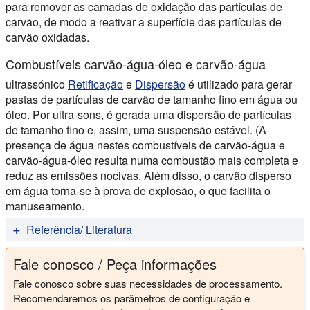
para remover as camadas de oxidação das partículas de
carvão, de modo a reativar a superfície das partículas de
carvão oxidadas.
Combustíveis carvão-água-óleo e carvão-água
ultrassónico
Retificação
e
Dispersão
é utilizado para gerar
pastas de partículas de carvão de tamanho fino em água ou
óleo. Por ultra-sons, é gerada uma dispersão de partículas
de tamanho fino e, assim, uma suspensão estável. (A
presença de água nestes combustíveis de carvão-água e
carvão-água-óleo resulta numa combustão mais completa e
reduz as emissões nocivas. Além disso, o carvão disperso
em água torna-se à prova de explosão, o que facilita o
manuseamento.
Referência/ Literatura
Ambedkar, B. (2012): Ultrasonic Coal-Wash para De-
Fale conosco / Peça informações
Ashing e De-Sulfurização: Investigação Experimental e
Modelagem Mecanística. Springer, 2012.
Fale conosco sobre suas necessidades de processamento.
Recomendaremos os parâmetros de configuração e
Kang, W.; Xun, H.; Kong, X.; Li, M. (2009): Efeitos de