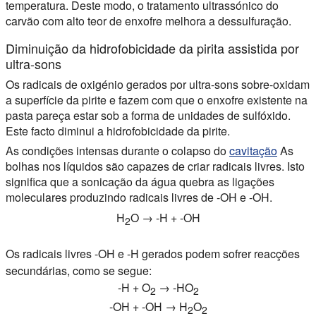
temperatura. Deste modo, o tratamento ultrassónico do
carvão com alto teor de enxofre melhora a dessulfuração.
Diminuição da hidrofobicidade da pirita assistida por
ultra-sons
Os radicais de oxigénio gerados por ultra-sons sobre-oxidam
a superfície da pirite e fazem com que o enxofre existente na
pasta pareça estar sob a forma de unidades de sulfóxido.
Este facto diminui a hidrofobicidade da pirite.
As condições intensas durante o colapso do
cavitação
As
bolhas nos líquidos são capazes de criar radicais livres. Isto
significa que a sonicação da água quebra as ligações
moleculares produzindo radicais livres de -OH e -OH.
H
O → -H + -OH
2
Os radicais livres -OH e -H gerados podem sofrer reacções
secundárias, como se segue:
-H + O
→ -HO
2
2
-OH + -OH → H
O
2
2