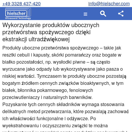
+49 3328 437-420
info@hielscher.com
Wykorzystanie produktów ubocznych
przetwórstwa spożywczego dzięki
ekstrakcji ultradźwiękowej
Produkty uboczne przetwórstwa spożywczego – takie jak
resztki cebuli i kapusty, skórki pomarańczy oraz bogate w
białko pozostałości, np. wysłodki piwne – są często
wyrzucane jako odpady lub wykorzystywane jako pasza o
niskiej wartości. Tymczasem te produkty uboczne pozostają
bogatym źródłem cennych związków bioaktywnych, w tym
białek, błonnika pokarmowego, fenolowych
przeciwutleniaczy i naturalnych barwników.
Pozyskanie tych cennych składników wymaga stosowania
delikatnych metod przetwarzania, które pozwalają zachować
ich właściwości funkcjonalne i odżywcze. Po
wyekstrahowaniu i oczyszczeniu związki te można