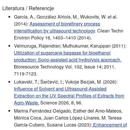
Literatura / Referencje
García, A., González Alriols, M., Wukovits, W. et al.
(2014):
Assessment of biorefinery process
intensification by ultrasound technology
. Clean Techn
Environ Policy 16, 1403–1410 (2014).
Velmuruga, Rajendran; Muthukumar, Karuppan (2011):
Utilization of sugarcane bagasse for bioethanol
production: Sono-assisted acid hydrolysis approach.
Bioresource Technology Vol. 102, Issue 14; 2011.
7119-7123.
Lukavski, T.; Šarčević, I.; Vukoje Bezjak, M. (2026):
Influence of Solvent and Ultrasound-Assisted
Extraction on the UV Spectral Profiles of Extracts from
Agro-Waste.
Science 2026, 8, 96.
Marina Fernández-Delgado, Esther del Amo-Mateos,
Mónica Coca, Juan Carlos López-Linares, M. Teresa
García-Cubero, Susana Lucas (2023):
Enhancement of