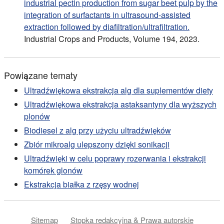
industrial pectin production from sugar beet pulp by the
integration of surfactants in ultrasound-assisted
extraction followed by diafiltration/ultrafiltration.
Industrial Crops and Products, Volume 194, 2023.
Powiązane tematy
Ultradźwiękowa ekstrakcja alg dla suplementów diety
Ultradźwiękowa ekstrakcja astaksantyny dla wyższych
plonów
Biodiesel z alg przy użyciu ultradźwięków
Zbiór mikroalg ulepszony dzięki sonikacji
Ultradźwięki w celu poprawy rozerwania i ekstrakcji
komórek glonów
Ekstrakcja białka z rzęsy wodnej
Sitemap
Stopka redakcyjna & Prawa autorskie