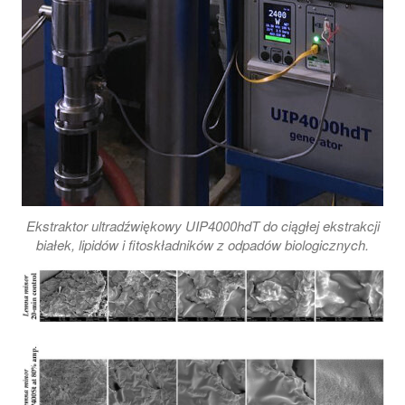
Ekstraktor ultradźwiękowy UIP4000hdT do ciągłej ekstrakcji
białek, lipidów i fitoskładników z odpadów biologicznych.