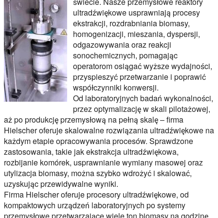
świecie. Nasze przemysłowe reaktory
ultradźwiękowe usprawniają procesy
ekstrakcji, rozdrabniania biomasy,
homogenizacji, mieszania, dyspersji,
odgazowywania oraz reakcji
sonochemicznych, pomagając
operatorom osiągać wyższe wydajności,
przyspieszyć przetwarzanie i poprawić
współczynniki konwersji.
Od laboratoryjnych badań wykonalności,
przez optymalizację w skali pilotażowej,
aż po produkcję przemysłową na pełną skalę – firma
Hielscher oferuje skalowalne rozwiązania ultradźwiękowe na
każdym etapie opracowywania procesów. Sprawdzone
zastosowania, takie jak ekstrakcja ultradźwiękowa,
rozbijanie komórek, usprawnianie wymiany masowej oraz
utylizacja biomasy, można szybko wdrożyć i skalować,
uzyskując przewidywalne wyniki.
Firma Hielscher oferuje procesory ultradźwiękowe, od
kompaktowych urządzeń laboratoryjnych po systemy
przemysłowe przetwarzające wiele ton biomasy na godzinę.