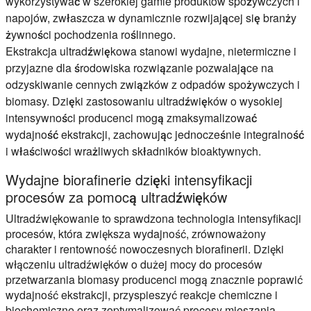
wykorzystywać w szerokiej gamie produktów spożywczych i
napojów, zwłaszcza w dynamicznie rozwijającej się branży
żywności pochodzenia roślinnego.
Ekstrakcja ultradźwiękowa stanowi wydajne, nietermiczne i
przyjazne dla środowiska rozwiązanie pozwalające na
odzyskiwanie cennych związków z odpadów spożywczych i
biomasy. Dzięki zastosowaniu ultradźwięków o wysokiej
intensywności producenci mogą zmaksymalizować
wydajność ekstrakcji, zachowując jednocześnie integralność
i właściwości wrażliwych składników bioaktywnych.
Wydajne biorafinerie dzięki intensyfikacji
procesów za pomocą ultradźwięków
Ultradźwiękowanie to sprawdzona technologia intensyfikacji
procesów, która zwiększa wydajność, zrównoważony
charakter i rentowność nowoczesnych biorafinerii. Dzięki
włączeniu ultradźwięków o dużej mocy do procesów
przetwarzania biomasy producenci mogą znacznie poprawić
wydajność ekstrakcji, przyspieszyć reakcje chemiczne i
biochemiczne oraz zoptymalizować procesy mieszania,