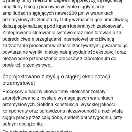
amplitudy i mogą pracować w trybie ciągłym przy
amplitudach sięgających nawet 200 µm w warunkach
przemysłowych. Sonotrody i tuby wzmacniające umożliwiają
dalszą optymalizację pod kątem konkretnych zastosowań.
Zintegrowane sterowanie cyfrowe oraz monitorowanie za
pośrednictwem przeglądarki internetowej umożliwiają
zarządzanie procesami w czasie rzeczywistym, gwarantując
powtarzalne wyniki, maksymalną wydajność ekstrakcji oraz
niezawodne przenoszenie procesów z laboratorium do
produkcji przemysłowej.
Zaprojektowane z myślą o ciągłej eksploatacji
przemysłowej
Procesory ultradźwiękowe firmy Hielscher zostały
zaprojektowane z myślą o wymagających warunkach
przemysłowych. Solidna konstrukcja, wysokiej jakości
komponenty oraz sprawdzona niezawodność umożliwiają
ciągłą pracę przez całą dobę, siedem dni w tygodniu, przy
pełnym obciążeniu.
Do najważniejszych zalet należą: