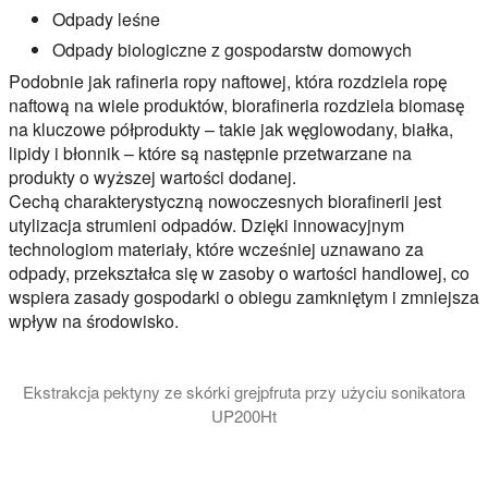
Odpady leśne
Odpady biologiczne z gospodarstw domowych
Podobnie jak rafineria ropy naftowej, która rozdziela ropę
naftową na wiele produktów, biorafineria rozdziela biomasę
na kluczowe półprodukty – takie jak węglowodany, białka,
lipidy i błonnik – które są następnie przetwarzane na
produkty o wyższej wartości dodanej.
Cechą charakterystyczną nowoczesnych biorafinerii jest
utylizacja strumieni odpadów. Dzięki innowacyjnym
technologiom materiały, które wcześniej uznawano za
odpady, przekształca się w zasoby o wartości handlowej, co
wspiera zasady gospodarki o obiegu zamkniętym i zmniejsza
wpływ na środowisko.
Ekstrakcja pektyny ze skórki grejpfruta przy użyciu sonikatora
UP200Ht
W tym filmie przedstawiamy wysoce wydajną ultradźwiękową ek