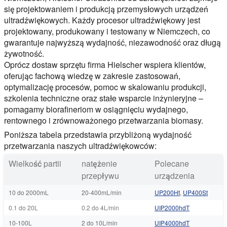
się projektowaniem i produkcją przemysłowych urządzeń
ultradźwiękowych. Każdy procesor ultradźwiękowy jest
projektowany, produkowany i testowany w Niemczech, co
gwarantuje najwyższą wydajność, niezawodność oraz długą
żywotność.
Oprócz dostaw sprzętu firma Hielscher wspiera klientów,
oferując fachową wiedzę w zakresie zastosowań,
optymalizację procesów, pomoc w skalowaniu produkcji,
szkolenia techniczne oraz stałe wsparcie inżynieryjne –
pomagamy biorafineriom w osiągnięciu wydajnego,
rentownego i zrównoważonego przetwarzania biomasy.
Poniższa tabela przedstawia przybliżoną wydajność
przetwarzania naszych ultradźwiękowców:
Wielkość partii
natężenie
Polecane
przepływu
urządzenia
10 do 2000mL
20-400mL/min
UP200Ht
,
UP400St
0.1 do 20L
0.2 do 4L/min
UIP2000hdT
10-100L
2 do 10L/min
UIP4000hdT