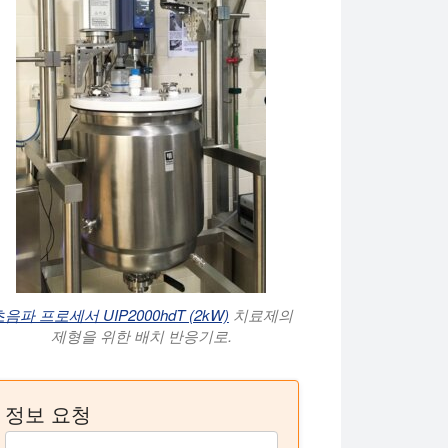
음파 프로세서 UIP2000hdT (2kW)
치료제의
제형을 위한 배치 반응기로.
정보 요청