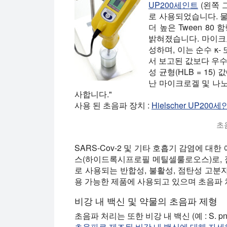
UP200세인트
(왼쪽 그
로 사용되었습니다. 
더 높은 Tween 8
밝혀졌습니다. 마이크로
성하며, 이는 순수 κ
서 보고된 값보다 우수
성 균형(HLB = 15
난 마이크로겔 및 나
사합니다."
사용 된 초음파 장치 :
Hielscher UP200
초
초음파 나노 에멀젼 :이 비디오는 물에서 
SARS-Cov-2 및 기타 호흡기 감염에 
스(하이드록시프로필 메틸셀룰로오스)로, 
로 사용되는 반합성, 불활성, 점탄성 고분자입
용 가능한 제품에 사용되고 있으며 초음파 
비강 내 백신 및 약물의 초음파 제형
초음파 처리는 또한 비강 내 백신 (예 : S.
초음파로 제조된 비강 내 백신에 대해 자세