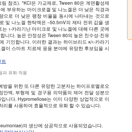
림 참조). "KCl은 가교제로, Tween 80은 계면활성제
물에 부유하는 마이크로겔 및 나노겔은 더 낮은 직경과
0 함량으로 더 낮은 팽창 비율을 동시에 나타내는 것으로
 및 나노겔 현탁액은 −50.5mV의 제타 전위 값을 생
- 또는 ι-카라기난 마이크로 및 나노겔에 대해 다른 곳에
합니다. 높은 안정성은 Tween 80의 높은 친수성-친유
) 값에 기인합니다. 이러한 결과는 하이브리드 κ/ι-카라기
노겔이 스마트 치료제 응용 분야에 유망한 후보임을 시
세인트
음파 유화 작용
오일의 나노 에멀젼의 빠른 생산을 보여주었습니다. UP200Ht는
대한 예방을 위한 또 다른 유망한 고분자는 하이프로멜로오
점안액, 부형제 및 경구용 의약품의 제어 전달 성분으
니다. Hypromellose는 이미 다양한 상업적으로 이
처리를 사용하여 효율적으로 유화 할 수 있습니다.
 pneumoniae)의 생산에 성공적으로 사용되었습니다.
히 알아보십시오!