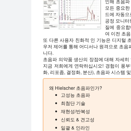
인해 초음파 
모든 중요한
드에 자동으
공정 모니터
질에 중요합
여 이전 초음
또 다른 사용자 친화적 인 기능은 디지털 
우저 제어를 통해 어디서나 원격으로 초음파 
니다.
초음파 의약품 생산의 장점에 대해 자세히
지금 저희에게 연락하십시오! 경험이 풍부한
화, 리포좀, 결정화, 분산), 초음파 시스템
왜 Hielscher 초음파인가?
고성능 초음파
최첨단 기술
재현성/반복성
신뢰도 & 견고성
일괄 & 인라인