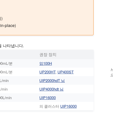
)
-in-place)
을 나타냅니다.
권장 장치
00mL/분
업100H
00mL/분
UP200HT
,
UP400ST
모
L/min
UIP2000hdT 님
/min
UIP4000hdt 님
0L/min
UIP16000
의 클러스터
UIP16000