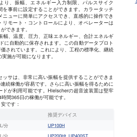
より、振幅、エネルギー入力制限、パルスサイク
間を事前に設定することができます。カラータッチ
メニューに簡単にアクセスでき、直感的に操作でき
・リモート・コントロールにより、オペレーターは
とができます。
振幅、温度、圧力、正味エネルギー、合計エネルギ
ードに自動的に保存されます。この自動データプロト
評価されています。これにより、工程の標準化、継続
の実施が可能になります。
業用超音波プロセッサは、非常に高い振幅を提供することができま
5日の連続稼働が容易です。さらに高い振幅を得るために
が利用可能です。Hielscherの超音波装置は堅牢
時間365日の稼働が可能です。
目安です：
推奨デバイス
L/分
UP100H
L/分
UP200Ht
,
UP400ST