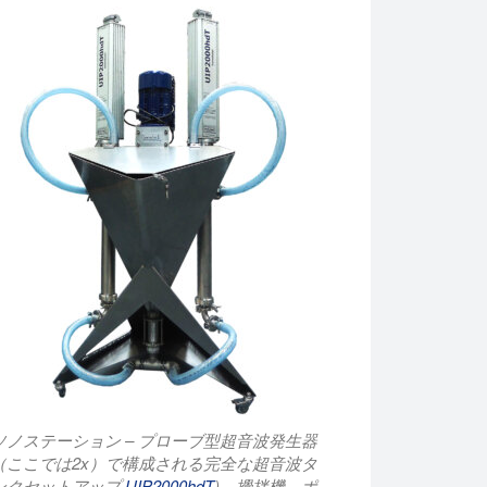
ソノステーション – プローブ型超音波発生器
（ここでは2x）で構成される完全な超音波タ
ンクセットアップ
UIP2000hdT
)、攪拌機、ポ