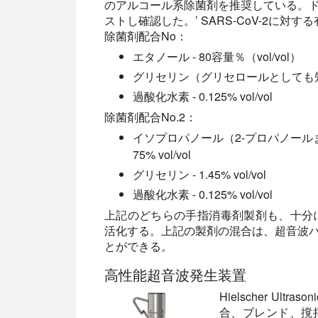
のアルコール系除菌剤を推奨している。
ストし確認した。’ SARS-CoV-2に対す
除菌剤配合No：
エタノール - 80容量％（vol/vol）
グリセリン（グリセロールとしても知られる）
過酸化水素 - 0.125% vol/vol
除菌剤配合No.2：
イソプロパノール（2-プロパノール
75% vol/vol
グリセリン - 1.45% vol/vol
過酸化水素 - 0.125% vol/vol
上記のどちらの手指消毒剤製剤も、十分
活化する。上記の製剤の混合は、超音波
とができる。
高性能超音波発生装置
Hielscher U
合、ブレンド、撹