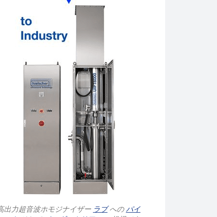
高出力超音波ホモジナイザー
ラブ
への
パイ