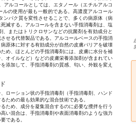
む。アルコールとしては、エタノール（エチルアルコ
ノールの使用が最も一般的である。高濃度アルコール
。タンパク質を変性させることで、多くの病原体（病
は死滅する。アルコールを含まない手指消毒剤は、塩
菌剤、またはトリクロサンなどの抗菌剤を有効成分と
滅させる代替製品である。アルコールベースの手指消
、病原体に対する有効成分が自然の皮膚バリアを破壊
のため、ほとんどの手指消毒剤には、皮膚に水分を補
ン、オイルなど）などの皮膚栄養添加剤が含まれてい
分を添加して、手指消毒剤の質感、匂い、外観を変え
ド
ー、ローション状の手指消毒剤（手指消毒剤、ハンド
するための最も効果的な混合技術である。
せるため、成分を凝集混合するのに必要な攪拌を行う
の高い混合は、手指消毒剤や表面消毒剤のような強力
必要である。