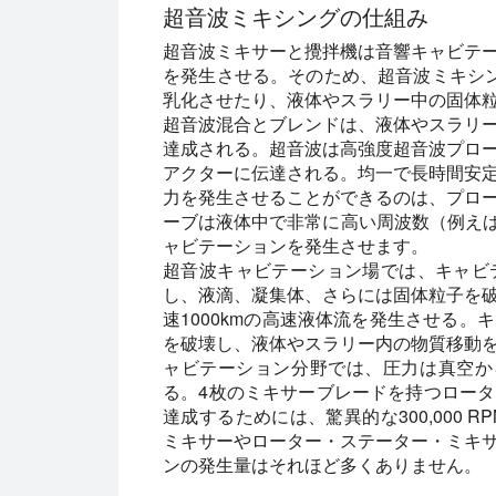
超音波ミキシングの仕組み
超音波ミキサーと攪拌機は音響キャビテ
を発生させる。そのため、超音波ミキシ
乳化させたり、液体やスラリー中の固体
超音波混合とブレンドは、液体やスラリ
達成される。超音波は高強度超音波プロ
アクターに伝達される。均一で長時間安
力を発生させることができるのは、プロ
ーブは液体中で非常に高い周波数（例えば
ャビテーションを発生させます。
超音波キャビテーション場では、キャビ
し、液滴、凝集体、さらには固体粒子を
速1000kmの高速液体流を発生させる
を破壊し、液体やスラリー内の物質移動
ャビテーション分野では、圧力は真空から
る。4枚のミキサーブレードを持つロー
達成するためには、驚異的な300,000
ミキサーやローター・ステーター・ミキ
ンの発生量はそれほど多くありません。