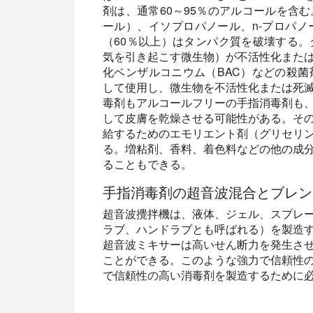
剤は、通常60～95％のアルコールを含
ール）、イソプロパノール、n-プロパ
（60％以上）はタンパク質を破壊する
気を引き起こす微生物）が不活性化また
化ベンザルコニウム（BAC）などの殺
して使用し、微生物を不活性化または死
毒剤もアルコールフリーの手指消毒剤も
して皮膚を乾燥させる可能性がある。そ
給するためのエモリエント剤（グリセリ
る。増粘剤、香料、着色料などの他の成
ることもできる。
手指消毒剤の超音波混合とブレン
超音波攪拌機は、液体、ジェル、スプレ
ラブ、ハンドラブとも呼ばれる）を製造
超音波ミキサーは高いせん断力を発生さ
ことができる。このような強力で信頼性
で信頼性の高い消毒剤を製造するために