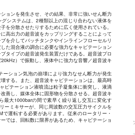
ーションを発生させ、その結果、非常に強いせん断力
ングシステムは、2種類以上の混じり合わない液体を
粒子を分散させたりするために広く使用されている。
ーに高出力の超音波をカップリングすることによって
ーブを介してバッチタンクやインラインフローセルリ
定した混合液の調合に必要な強力なキャビテーション
ーブタイプの超音波発生装置だけである。超音波プロ
20kHz）で振動し、液体中に強力な音響／超音波キ
テーション気泡の崩壊により強力なせん断力が発生
破壊する。また、超音波キャビテーションは、最高時
。キャビテーション液噴流は粒子凝集体に衝突し、液滴
を改善し、媒体全体に固形物を分散させる。超音波キ
最大1000barの間で素早く繰り返し交互に変化す
タリーミキサーが、同じ周波数の交互圧力サイクルを
 RPMで運転する必要があります。従来のロータリー・
サーでは、回転数に限界があるため、キャビテーショ