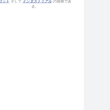
ロット
そして
インダストリアル
の規模であ
る。