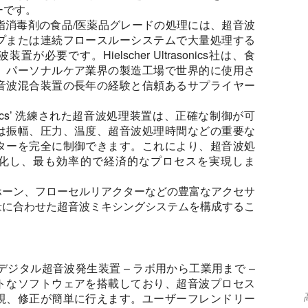
ーです。
指消毒剤の食品/医薬品グレードの処理には、超音波
プまたは連続フロースルーシステムで大量処理する
が必要です。Hielscher Ultrasonics社は、食
、パーソナルケア業界の製造工場で世界的に使用さ
音波混合装置の長年の経験と信頼あるサプライヤー
ltrasonics’ 洗練された超音波処理装置は、正確な制御が可
は振幅、圧力、温度、超音波処理時間などの重要な
ターを完全に制御できます。これにより、超音波処
化し、最も効率的で経済的なプロセスを実現しま
ホーン、フローセルリアクターなどの豊富なアクセサ
量に合わせた超音波ミキシングシステムを構成するこ
herデジタル超音波発生装置 – ラボ用から工業用まで –
トなソフトウェアを搭載しており、超音波プロセス
視、修正が簡単に行えます。ユーザーフレンドリー