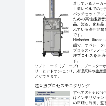
造しているメーカ
工業レベルでの手
バッチセットアッ
ための高性能超音波装置
品、製薬、化粧品
れている高性能超
です。
Hielscher U
能で、オペレータ
プロセスパラメー
理プロセスを最適
す。
ソノトロード（プローブ）、ブースター
リーとアドオンにより、処理原料や生産
とができます。
超音波プロセスモニタリング
すべてのHielsc
はインテリジェン
の正確な制御、監