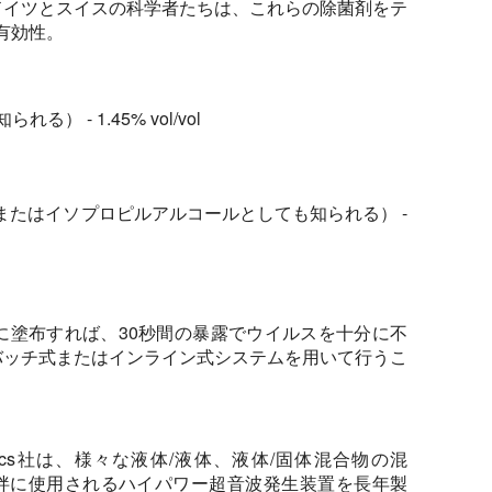
ドイツとスイスの科学者たちは、これらの除菌剤をテ
る有効性。
 - 1.45% vol/vol
またはイソプロピルアルコールとしても知られる） -
に塗布すれば、30秒間の暴露でウイルスを十分に不
バッチ式またはインライン式システムを用いて行うこ
ltrasonics社は、様々な液体/液体、液体/固体混合物の混
拌に使用されるハイパワー超音波発生装置を長年製