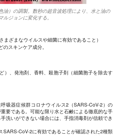
色油）の調製。数秒の超音波処理により、水と油の
マルジョンに変化する。
（さまざまなウイルスや細菌に有効であること）
どのスキンケア成分。
ど）、発泡剤、香料、殺胞子剤（細菌胞子を除去す
性呼吸器症候群コロナウイルス2（SARS-CoV-2）の
が重要である。可能な限り水と石鹸による徹底的な手
る手洗いができない場合には、手指消毒剤が信頼でき
ARS-CoV-2に有効であることが確認された2種類