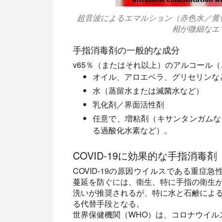
超音波によるエマルション（赤色水／黄
相が微細なエ
手指消毒剤の一般的な成分
v65％（またはそれ以上）のアルコール
オイル、アロエベラ、グリセリンな
水（蒸留水または滅菌水など）
乳化剤／界面活性剤
任意で、増粘剤（キサンタンガムな
る過酸化水素など）。
COVID-19に効果的な手指消毒剤
COVID-19の原因ウイルスである重症急
蔓延を防ぐには、衛生、特に手指の衛生
洗いが推奨されるが、特に水と石鹸によ
る代替手段となる。
世界保健機関（WHO）は、コロナウイルスS