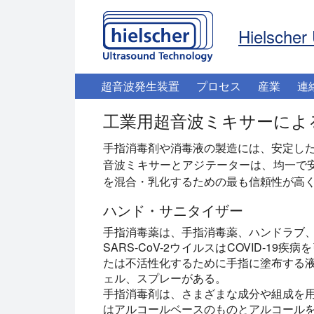
Hielscher 
超音波発生装置
プロセス
産業
連
工業用超音波ミキサーによ
手指消毒剤や消毒液の製造には、安定し
音波ミキサーとアジテーターは、均一で
を混合・乳化するための最も信頼性が高
ハンド・サニタイザー
手指消毒薬は、手指消毒薬、ハンドラブ
SARS-CoV-2ウイルスはCOVID-
たは不活性化するために手指に塗布する
ェル、スプレーがある。
手指消毒剤は、さまざまな成分や組成を
はアルコールベースのものとアルコール