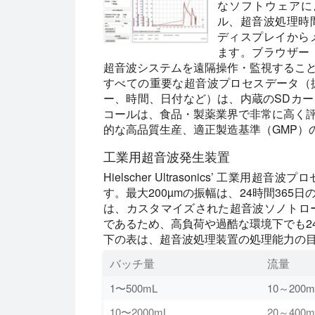
なソフトウェアに
ル、超音波処理時
ディスプレイから
ます。ブラウザー
超音波システムを遠隔操作・監視するこ
すべての重要な超音波プロセスデータ（
ー、時間、日付など）は、内蔵のSDカ
コールは、食品・製薬業界で非常に高く
的な高品質生産、適正製造基準（GMP）
工業用超音波発生装置
Hielscher Ultrasonics’ 工
す。最大200µmの振幅は、24時間36
は、カスタマイズされた超音波ソノトロード
であるため、高負荷や過酷な環境下でも24
下の表は、超音波処理装置の処理能力の
バッチ量
流量
1〜500mL
10～200m
10〜2000mL
20～400m