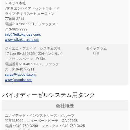
テキサス本社
7010 エンパイア・セントラル・ド
ライブ テキサス州ヒューストン
77040-3214
電話713-983-9901、ファックス：
713-983-9999
info@teikoku-usa.com
,
www.teikoku-usa.com
ジャエコ・フルイド・システムズ社
ダイヤフラム
17 Lee Blvd.19355-1234ペンシルバ
計量
ニア州マルバーン、D Ste.
電話番号610-407-7207、ファック
ス：610-407-7211
sales@jaecofs.com
,
www.jaecofs.com
バイオディーゼルシステム用タンク
会社概要
ユナイテッド・インダストリーズ・グループ
私書箱8009、ニューポートビーチ、CA 92658
電話：949-759-3200、ファックス：949-759-3425