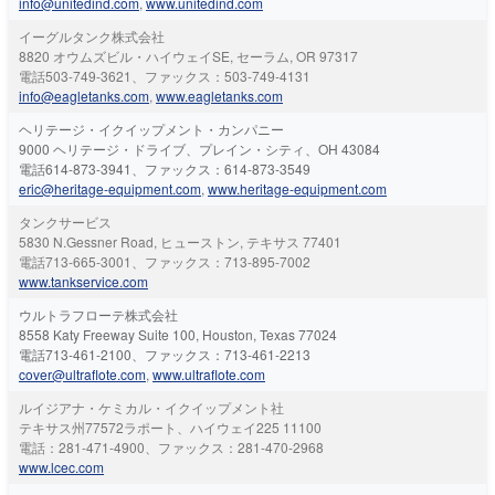
info@unitedind.com
,
www.unitedind.com
イーグルタンク株式会社
8820 オウムズビル・ハイウェイSE, セーラム, OR 97317
電話503-749-3621、ファックス：503-749-4131
info@eagletanks.com
,
www.eagletanks.com
ヘリテージ・イクイップメント・カンパニー
9000 ヘリテージ・ドライブ、プレイン・シティ、OH 43084
電話614-873-3941、ファックス：614-873-3549
eric@heritage-equipment.com
,
www.heritage-equipment.com
タンクサービス
5830 N.Gessner Road, ヒューストン, テキサス 77401
電話713-665-3001、ファックス：713-895-7002
www.tankservice.com
ウルトラフローテ株式会社
8558 Katy Freeway Suite 100, Houston, Texas 77024
電話713-461-2100、ファックス：713-461-2213
cover@ultraflote.com
,
www.ultraflote.com
ルイジアナ・ケミカル・イクイップメント社
テキサス州77572ラポート、ハイウェイ225 11100
電話：281-471-4900、ファックス：281-470-2968
www.lcec.com