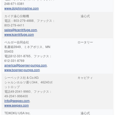
248-671-0381
www.dolphinmarine.com
カイテ遠心分離機
遠心式
電話：803-279-4888、ファックス：
803-279-4411
sales@kcentrifuge.com
,
www.kcentrifuge.com
ベルガー合同会社
ロータリー
私書箱3949、ミネアポリス、MN
55403
電話612-331-8765、ファックス：
612-331-8769
america@boerger-pumps.com
,
www.boerger-pumps.com
シーペックス社 & Co.KG
キャビティ
シャルンホルツ通り344、46240ボ
ットロップ
電話49-2041-9960、ファックス：
49-2041-996400
info@seepex.com
,
www.seepex.com
TEIKOKU USA Inc.
遠心式