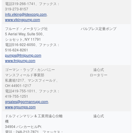
電話319-266-1741、ファックス：
319-273-8157
info.viking@idexcorp.com
,
www.vikingpump.com
フルード・メータリング社
バルブレス定量ポンプ
5 Aerial Way, Suite 500、
ショセット, NY 11791
電話516-922-6050、ファックス：
516-624-8261
pumps@fmipump.com
www.fmipump.com
ゴーマン・ラップ・カンパニー
遠心式
マンスフィールド事業部
ロータリー
私書箱1217、マンスフィールド、
OH 44901-1217
電話419-755-1011、ファックス：
419-755-1251
grsales@gormanrupp.com
,
www.grpumps.com
ドルフィンマリン & 工業用遠心分離
遠心式
機
34904 バンカーヒルPr.
電話：248-212-7871、ファックス：