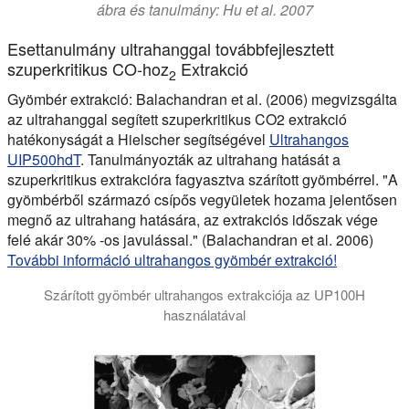
ábra és tanulmány: Hu et al. 2007
Esettanulmány ultrahanggal továbbfejlesztett
szuperkritikus CO-hoz
Extrakció
2
Gyömbér extrakció:
Balachandran et al. (2006) megvizsgálta
az ultrahanggal segített szuperkritikus CO2 extrakció
hatékonyságát a Hielscher segítségével
Ultrahangos
UIP500hdT
. Tanulmányozták az ultrahang hatását a
szuperkritikus extrakcióra fagyasztva szárított gyömbérrel. "A
gyömbérből származó csípős vegyületek hozama jelentősen
megnő az ultrahang hatására, az extrakciós időszak vége
felé akár 30% -os javulással." (Balachandran et al. 2006)
További információ ultrahangos gyömbér extrakció!
Szárított gyömbér ultrahangos extrakciója az UP100H
használatával
Az ultrahangos extrakciós rendszereket a gyömbérből származ