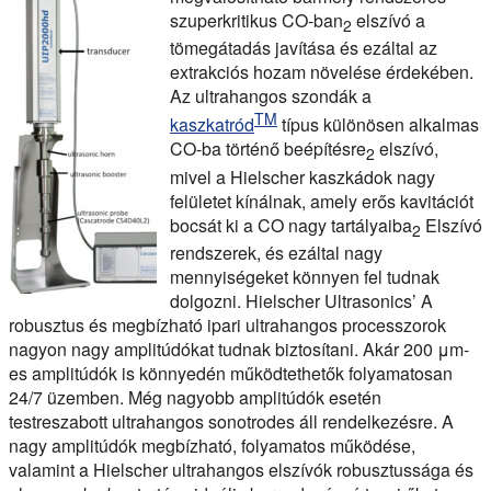
szuperkritikus CO-ban
elszívó a
2
tömegátadás javítása és ezáltal az
extrakciós hozam növelése érdekében.
Az ultrahangos szondák a
TM
kaszkatród
típus különösen alkalmas
CO-ba történő beépítésre
elszívó,
2
mivel a Hielscher kaszkádok nagy
felületet kínálnak, amely erős kavitációt
bocsát ki a CO nagy tartályaiba
Elszívó
2
rendszerek, és ezáltal nagy
mennyiségeket könnyen fel tudnak
dolgozni. Hielscher Ultrasonics’ A
robusztus és megbízható ipari ultrahangos processzorok
nagyon nagy amplitúdókat tudnak biztosítani. Akár 200 μm-
es amplitúdók is könnyedén működtethetők folyamatosan
24/7 üzemben. Még nagyobb amplitúdók esetén
testreszabott ultrahangos sonotrodes áll rendelkezésre. A
nagy amplitúdók megbízható, folyamatos működése,
valamint a Hielscher ultrahangos elszívók robusztussága és