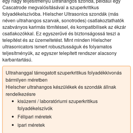
egy nagy teljesítményű ultrahangos szonda, például egy
Cascatrode megvalósításával a szuperkritikus
folyadékelszívóba. Hielscher Ultrasonics szondák (más
néven ultrahangos szarvak, sonotrodes) csatlakoztathatók
szabványos karimás tömítéssel, és kompatibilisek az ékzár
csatlakozókkal. Ez egyszerűvé és biztonságossá teszi a
telepítést és az üzemeltetést. Mint minden Hielscher
ultrasonicators ismert robusztusságuk és folyamatos
teljesítményük, az egyszer telepített rendszer alacsony
karbantartású.
Ultrahanggal támogatott szuperkritikus folyadékkivonás
bármilyen méretben
Hielscher ultrahangos készülékek és szondák állnak
rendelkezésre
kisüzemi / laboratóriumi szuperkritikus
folyadékelszívók
Félipari méretek
ipari méretek