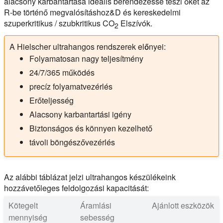
alacsony karbantartása ideális berendezéssé teszi őket az
R-be történő megvalósításhoz&D és kereskedelmi
szuperkritikus / szubkritikus CO
Elszívók.
2
A Hielscher ultrahangos rendszerek előnyei:
Folyamatosan nagy teljesítmény
24/7/365 működés
precíz folyamatvezérlés
Erőteljesség
Alacsony karbantartási igény
Biztonságos és könnyen kezelhető
távoli böngészővezérlés
Az alábbi táblázat jelzi ultrahangos készülékeink
hozzávetőleges feldolgozási kapacitását:
Kötegelt
Áramlási
Ajánlott eszközök
mennyiség
sebesség