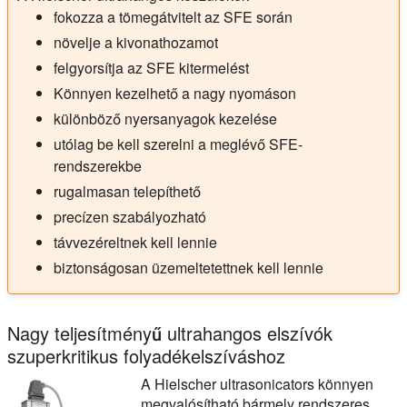
fokozza a tömegátvitelt az SFE során
növelje a kivonathozamot
felgyorsítja az SFE kitermelést
Könnyen kezelhető a nagy nyomáson
különböző nyersanyagok kezelése
utólag be kell szerelni a meglévő SFE-
rendszerekbe
rugalmasan telepíthető
precízen szabályozható
távvezéreltnek kell lennie
biztonságosan üzemeltetettnek kell lennie
Nagy teljesítményű ultrahangos elszívók
szuperkritikus folyadékelszíváshoz
A Hielscher ultrasonicators könnyen
megvalósítható bármely rendszeres