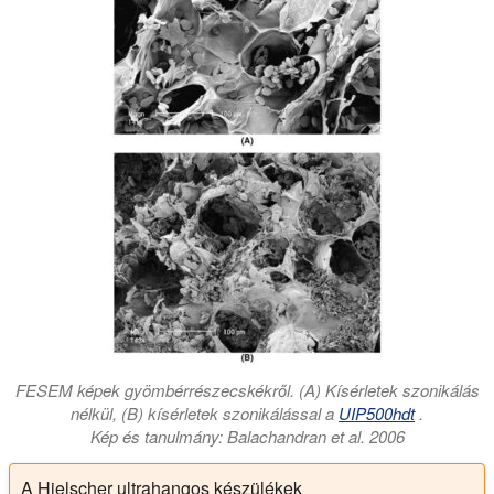
FESEM képek gyömbérrészecskékről. (A) Kísérletek szonikálás
nélkül, (B) kísérletek szonikálással a
UIP500hdt
.
Kép és tanulmány: Balachandran et al. 2006
A Hielscher ultrahangos készülékek