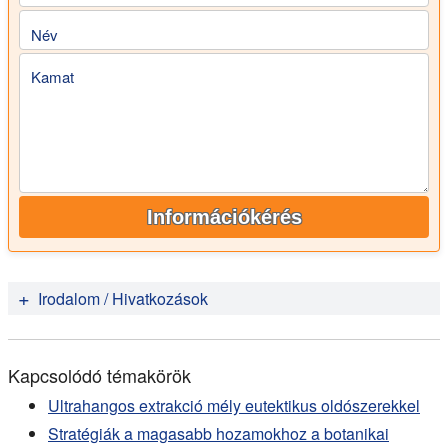
Név
Kamat
Információkérés
Irodalom / Hivatkozások
S. Balachandran, S.E. Kentish, R. Mawson, M.
Ashokkumar (2006):
Ultrasonic enhancement of the
Kapcsolódó témakörök
supercritical extraction from ginger.
Ultrasonics
Sonochemistry
Ultrahangos extrakció mély eutektikus oldószerekkel
Volume 13, Issue 6, Sept. 2006. 471-479.
Stratégiák a magasabb hozamokhoz a botanikai