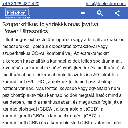
+49 3328 437-420
info@hielscher.com
Szuperkritikus folyadékkivonás javítva
Power Ultrasonics
Ultrahangos extrakció önmagában vagy alternatív extrakciós
módszerekkel, például oldószeres extrakcióval vagy
szuperkritikus CO-val kombinálva
Az extraktumokat
2
sikeresen használják a kannabinoidok teljes spektrumának
kivonására a kannabisz növényből (kender és marihuána). A
marihuánában a fő kannabinoid összetevő a Δ9-tetrahidro-
kannabinol (Δ9-THC), amelynek jól ismert pszichotróp
hatásai vannak. Más fontos, kevésbé vagy egyáltalán nem
pszichotróp aktivitású kannabinoidok megtalálhatók mind a
kenderben, mind a marihuánában, és magukban foglalják a
kannabidiolsavat (CBDA), a kannabidiolt (CBD), a
kannabigerolt (CBG), a kannabikromént (CBC), a
kannabinolt (CBN) és a kannabiciklolt (CBL), valamint más