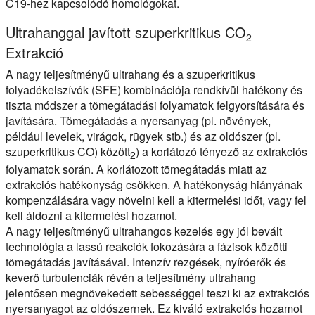
C19-hez kapcsolódó homológokat.
Ultrahanggal javított szuperkritikus CO
2
Extrakció
A nagy teljesítményű ultrahang és a szuperkritikus
folyadékelszívók (SFE) kombinációja rendkívül hatékony és
tiszta módszer a tömegátadási folyamatok felgyorsítására és
javítására. Tömegátadás a nyersanyag (pl. növények,
például levelek, virágok, rügyek stb.) és az oldószer (pl.
szuperkritikus CO) között
) a korlátozó tényező az extrakciós
2
folyamatok során. A korlátozott tömegátadás miatt az
extrakciós hatékonyság csökken. A hatékonyság hiányának
kompenzálására vagy növelni kell a kitermelési időt, vagy fel
kell áldozni a kitermelési hozamot.
A nagy teljesítményű ultrahangos kezelés egy jól bevált
technológia a lassú reakciók fokozására a fázisok közötti
tömegátadás javításával. Intenzív rezgések, nyíróerők és
keverő turbulenciák révén a teljesítmény ultrahang
jelentősen megnövekedett sebességgel teszi ki az extrakciós
nyersanyagot az oldószernek. Ez kiváló extrakciós hozamot