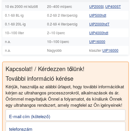
10 és 2000 ml között
20–400 ml/perc
UP200St
,
UP400ST
0.1-től 8L-ig
0.2-től 2 liter/percig
UIP500hdt
0.1-től 20L-ig
0.2-től 4 liter/percig
UIP2000hdT
10–100 liter
2–10 l/perc
UIP4000hdt
n.a.
10–100 l/perc
UIP16000
n.a.
Nagyobb
klaszter
UIP16000
Kapcsolat! / Kérdezzen tőlünk!
További információ kérése
Kérjük, használja az alábbi űrlapot, hogy további információkat
kérjen az ultrahangos processzorokról, alkalmazások és ár.
Örömmel megvitatjuk Önnel a folyamatot, és kínálunk Önnek
egy ultrahangos rendszert, amely megfelel az Ön igényeinek!
E-mail cím (kötelező)
telefonszám