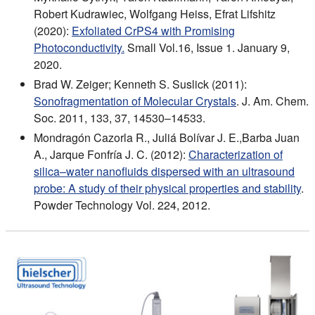
Robert Kudrawiec, Wolfgang Heiss, Efrat Lifshitz
(2020):
Exfoliated CrPS4 with Promising
Photoconductivity.
Small Vol.16, Issue 1. January 9,
2020.
Brad W. Zeiger; Kenneth S. Suslick (2011):
Sonofragmentation of Molecular Crystals
. J. Am. Chem.
Soc. 2011, 133, 37, 14530–14533.
Mondragón Cazorla R., Juliá Bolívar J. E.,Barba Juan
A., Jarque Fonfría J. C. (2012):
Characterization of
silica–water nanofluids dispersed with an ultrasound
probe: A study of their physical properties and stability
.
Powder Technology Vol. 224, 2012.