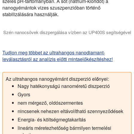
széles pH-tartományban. A sót (nátrium-kloridot) a
nanogyémántok vizes szuszpenzióban történő
stabilizálására használják.
Szén nanocsövek diszpergálása vízben az UP400S segítségével
Szén nanocsövek ultrahangos diszperziója: A Hielscher ultra
Tudjon meg többet az ultrahangos nanodiamant-
leválasztásról az analízis előtti mintaelőkészítéshez!
Az ultrahangos nanogyémánt diszperzió előnyei:
Nagy hatékonyságú nanoméretű diszperzió
Gyors
nem mérgező, oldószermentes
nincsenek nehezen eltávolítható szennyeződések
Energia- és költségmegtakarítás
lineáris méretezhetőség bármilyen termelési