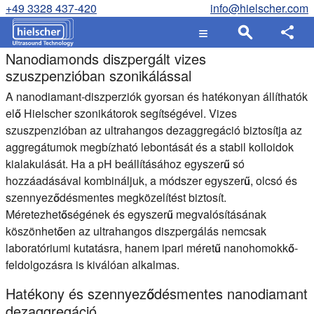
+49 3328 437-420
info@hielscher.com
Nanodiamonds diszpergált vizes
szuszpenzióban szonikálással
A nanodiamant-diszperziók gyorsan és hatékonyan állíthatók
elő Hielscher szonikátorok segítségével. Vizes
szuszpenzióban az ultrahangos dezaggregáció biztosítja az
aggregátumok megbízható lebontását és a stabil kolloidok
kialakulását. Ha a pH beállításához egyszerű só
hozzáadásával kombináljuk, a módszer egyszerű, olcsó és
szennyeződésmentes megközelítést biztosít.
Méretezhetőségének és egyszerű megvalósításának
köszönhetően az ultrahangos diszpergálás nemcsak
laboratóriumi kutatásra, hanem ipari méretű nanohomokkő-
feldolgozásra is kiválóan alkalmas.
Hatékony és szennyeződésmentes nanodiamant
dezaggregáció