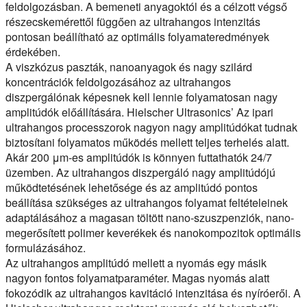
feldolgozásban. A bemeneti anyagoktól és a célzott végső
részecskemérettől függően az ultrahangos intenzitás
pontosan beállítható az optimális folyamateredmények
érdekében.
A viszkózus paszták, nanoanyagok és nagy szilárd
koncentrációk feldolgozásához az ultrahangos
diszpergálónak képesnek kell lennie folyamatosan nagy
amplitúdók előállítására. Hielscher Ultrasonics’ Az ipari
ultrahangos processzorok nagyon nagy amplitúdókat tudnak
biztosítani folyamatos működés mellett teljes terhelés alatt.
Akár 200 μm-es amplitúdók is könnyen futtathatók 24/7
üzemben. Az ultrahangos diszpergáló nagy amplitúdójú
működtetésének lehetősége és az amplitúdó pontos
beállítása szükséges az ultrahangos folyamat feltételeinek
adaptálásához a magasan töltött nano-szuszpenziók, nano-
megerősített polimer keverékek és nanokompozitok optimális
formulázásához.
Az ultrahangos amplitúdó mellett a nyomás egy másik
nagyon fontos folyamatparaméter. Magas nyomás alatt
fokozódik az ultrahangos kavitáció intenzitása és nyíróerői. A