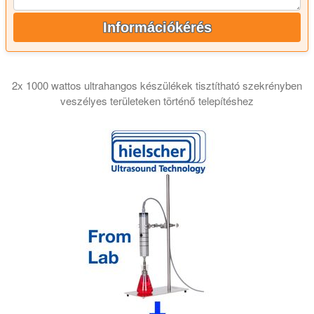
Információkérés
2x 1000 wattos ultrahangos készülékek tisztítható szekrényben
veszélyes területeken történő telepítéshez
Ebben a videóban egy 2 kilowattos ultrahangos rendszert muta