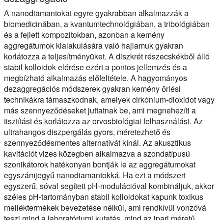
A nanodiamantokat egyre gyakrabban alkalmazzák a
biomedicinában, a kvantumtechnológiában, a tribológiában
és a fejlett kompozitokban, azonban a kemény
aggregátumok kialakulására való hajlamuk gyakran
korlátozza a teljesítményüket. A diszkrét részecskékből álló
stabil kolloidok elérése ezért a pontos jellemzés és a
megbízható alkalmazás előfeltétele. A hagyományos
dezaggregációs módszerek gyakran kemény őrlési
technikákra támaszkodnak, amelyek cirkónium-dioxidot vagy
más szennyeződéseket juttatnak be, ami megnehezíti a
tisztítást és korlátozza az orvosbiológiai felhasználást. Az
ultrahangos diszpergálás gyors, méretezhető és
szennyeződésmentes alternatívát kínál. Az akusztikus
kavitációt vizes közegben alkalmazva a szondatípusú
szonikátorok hatékonyan bontják le az aggregátumokat
egyszámjegyű nanodiamantokká. Ha ezt a módszert
egyszerű, sóval segített pH-modulációval kombináljuk, akkor
széles pH-tartományban stabil kolloidokat kapunk toxikus
melléktermékek bevezetése nélkül, ami rendkívül vonzóvá
teszi mind a laboratóriumi kutatás, mind az ipari méretű