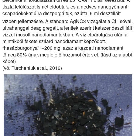
tiszta felülúszót ismét eldobtuk, és a nedves nanogyémánt
csapadékokat újra diszpergáltuk, ezúttal 5 ml desztillált
−
vízben jellemzésre. A standard AgNO3 vizsgálat a Cl
sóval,
ultrahanggal deag gregált, a fentiek szerint kétszer desztillált
vízzel mosott nanodiamantokban. A víz elpárolgása után a
mintákból fekete szilárd nanodiamant képződött.
“hasábburgonya” ∼200 mg, azaz a kezdeti nanodiamant
tömeg 80%-ának megfelelő hozamot értek el. (lásd az alábbi
képet)
(vö. Turcheniuk et al., 2016)