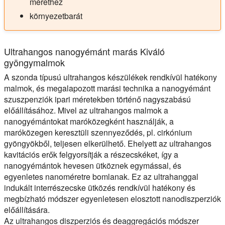
mérethez
környezetbarát
Ultrahangos nanogyémánt marás Kiváló
gyöngymalmok
A szonda típusú ultrahangos készülékek rendkívül hatékony
malmok, és megalapozott marási technika a nanogyémánt
szuszpenziók ipari méretekben történő nagyszabású
előállításához. Mivel az ultrahangos malmok a
nanogyémántokat maróközegként használják, a
maróközegen keresztüli szennyeződés, pl. cirkónium
gyöngyökből, teljesen elkerülhető. Ehelyett az ultrahangos
kavitációs erők felgyorsítják a részecskéket, így a
nanogyémántok hevesen ütköznek egymással, és
egyenletes nanoméretre bomlanak. Ez az ultrahanggal
indukált interrészecske ütközés rendkívül hatékony és
megbízható módszer egyenletesen elosztott nanodiszperziók
előállítására.
Az ultrahangos diszperziós és deaggregációs módszer