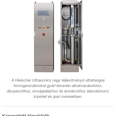
A Hielscher Ultrasonics nagy teljesítményű ultrahangos
homogenizátorokat gyárt keverési alkalmazásokhoz,
diszperzióhoz, emulgeáláshoz és extrakcióhoz laboratóriumi,
kísérleti és ipari méretekben.
Kapcsolódó témakörök