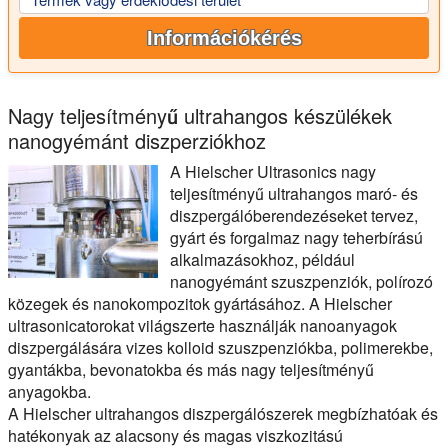
Információkérés
Nagy teljesítményű ultrahangos készülékek
nanogyémánt diszperziókhoz
A Hielscher Ultrasonics nagy
teljesítményű ultrahangos maró- és
diszpergálóberendezéseket tervez,
gyárt és forgalmaz nagy teherbírású
alkalmazásokhoz, például
nanogyémánt szuszpenziók, polírozó
közegek és nanokompozitok gyártásához. A Hielscher
ultrasonicatorokat világszerte használják nanoanyagok
diszpergálására vizes kolloid szuszpenziókba, polimerekbe,
gyantákba, bevonatokba és más nagy teljesítményű
anyagokba.
A Hielscher ultrahangos diszpergálószerek megbízhatóak és
hatékonyak az alacsony és magas viszkozitású