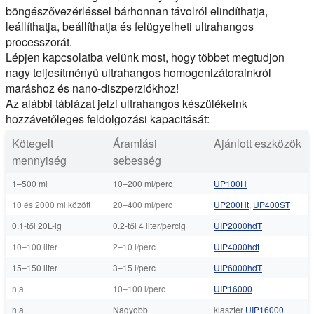
böngészővezérléssel bárhonnan távolról elindíthatja,
leállíthatja, beállíthatja és felügyelheti ultrahangos
processzorát.
Lépjen kapcsolatba velünk most, hogy többet megtudjon
nagy teljesítményű ultrahangos homogenizátorainkról
maráshoz és nano-diszperziókhoz!
Az alábbi táblázat jelzi ultrahangos készülékeink
hozzávetőleges feldolgozási kapacitását:
Kötegelt
Áramlási
Ajánlott eszközök
mennyiség
sebesség
1–500 ml
10–200 ml/perc
UP100H
10 és 2000 ml között
20–400 ml/perc
UP200Ht
,
UP400ST
0.1-től 20L-ig
0.2-től 4 liter/percig
UIP2000hdT
10–100 liter
2–10 l/perc
UIP4000hdt
15–150 liter
3–15 l/perc
UIP6000hdT
n.a.
10–100 l/perc
UIP16000
n.a.
Nagyobb
klaszter
UIP16000