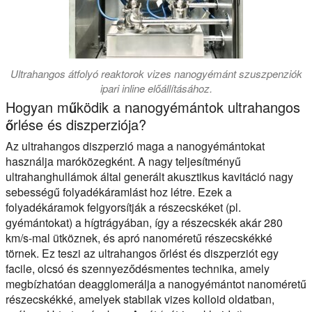
Ultrahangos átfolyó reaktorok vizes nanogyémánt szuszpenziók
ipari inline előállításához.
Hogyan működik a nanogyémántok ultrahangos
őrlése és diszperziója?
Az ultrahangos diszperzió maga a nanogyémántokat
használja maróközegként. A nagy teljesítményű
ultrahanghullámok által generált akusztikus kavitáció nagy
sebességű folyadékáramlást hoz létre. Ezek a
folyadékáramok felgyorsítják a részecskéket (pl.
gyémántokat) a hígtrágyában, így a részecskék akár 280
km/s-mal ütköznek, és apró nanoméretű részecskékké
törnek. Ez teszi az ultrahangos őrlést és diszperziót egy
facile, olcsó és szennyeződésmentes technika, amely
megbízhatóan deagglomerálja a nanogyémántot nanoméretű
részecskékké, amelyek stabilak vizes kolloid oldatban,