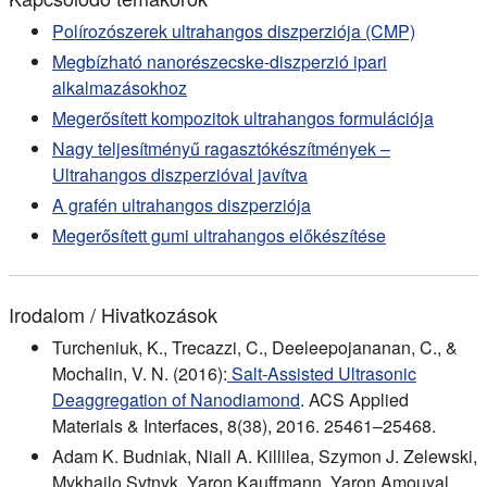
Polírozószerek ultrahangos diszperziója (CMP)
Megbízható nanorészecske-diszperzió ipari
alkalmazásokhoz
Megerősített kompozitok ultrahangos formulációja
Nagy teljesítményű ragasztókészítmények –
Ultrahangos diszperzióval javítva
A grafén ultrahangos diszperziója
Megerősített gumi ultrahangos előkészítése
Irodalom / Hivatkozások
Turcheniuk, K., Trecazzi, C., Deeleepojananan, C., &
Mochalin, V. N. (2016):
Salt-Assisted Ultrasonic
Deaggregation of Nanodiamond
. ACS Applied
Materials & Interfaces, 8(38), 2016. 25461–25468.
Adam K. Budniak, Niall A. Killilea, Szymon J. Zelewski,
Mykhailo Sytnyk, Yaron Kauffmann, Yaron Amouyal,