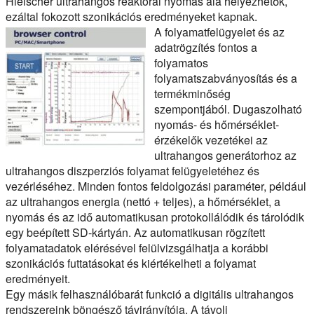
Hielscher ultrahangos reaktorai nyomás alá helyezhetők,
ezáltal fokozott szonikációs eredményeket kapnak.
A folyamatfelügyelet és az
adatrögzítés fontos a
folyamatos
folyamatszabványosítás és a
termékminőség
szempontjából. Dugaszolható
nyomás- és hőmérséklet-
érzékelők vezetékei az
ultrahangos generátorhoz az
ultrahangos diszperziós folyamat felügyeletéhez és
vezérléséhez. Minden fontos feldolgozási paraméter, például
az ultrahangos energia (nettó + teljes), a hőmérséklet, a
nyomás és az idő automatikusan protokollálódik és tárolódik
egy beépített SD-kártyán. Az automatikusan rögzített
folyamatadatok elérésével felülvizsgálhatja a korábbi
szonikációs futtatásokat és kiértékelheti a folyamat
eredményeit.
Egy másik felhasználóbarát funkció a digitális ultrahangos
rendszereink böngésző távirányítója. A távoli