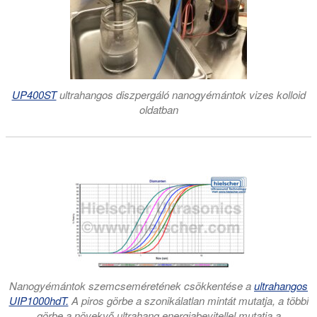
UP400ST
ultrahangos diszpergáló nanogyémántok vizes kolloid
oldatban
Nanogyémántok szemcseméretének csökkentése a
ultrahangos
UIP1000hdT.
A piros görbe a szonikálatlan mintát mutatja, a többi
görbe a növekvő ultrahang energiabevitellel mutatja a