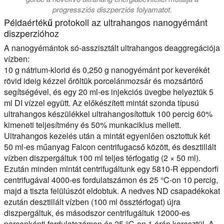
progressziós diszperziós folyamatot.
Példaértékű protokoll az ultrahangos nanogyémánt
diszperzióhoz
A nanogyémántok só-asszisztált ultrahangos deaggregációja
vízben:
10 g nátrium-klorid és 0,250 g nanogyémánt por keverékét
rövid ideig kézzel őröltük porcelánmozsár és mozsártörő
segítségével, és egy 20 ml-es injekciós üvegbe helyeztük 5
ml DI vízzel együtt. Az előkészített mintát szonda típusú
ultrahangos készülékkel ultrahangosítottuk 100 percig 60%
kimeneti teljesítmény és 50% munkaciklus mellett.
Ultrahangos kezelés után a mintát egyenlően osztottuk két
50 ml-es műanyag Falcon centrifugacső között, és desztillált
vízben diszpergáltuk 100 ml teljes térfogatig (2 × 50 ml).
Ezután minden mintát centrifugáltunk egy 5810-R eppendorfi
centrifugával 4000-es fordulatszámon és 25 °C-on 10 percig,
majd a tiszta felülúszót eldobtuk. A nedves ND csapadékokat
ezután desztillált vízben (100 ml össztérfogat) újra
diszpergáltuk, és másodszor centrifugáltuk 12000-es
percenkénti fordulatszámon és 25 °C-on 1 órán keresztül. A