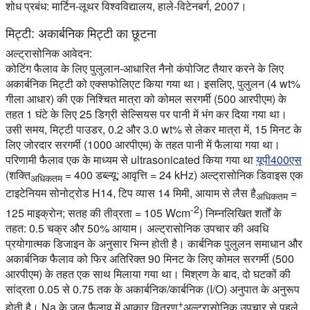
शोध प्रबंध: मार्टिन-लूथर विश्वविद्यालय, हाले-विटेनबर्ग, 2007।
मिट्टी: अकार्बनिक मिट्टी का छूटना
अल्ट्रासोनिक आवेदन:
कोटिंग फैलाव के लिए पुलुलान-आधारित नैनो कंपोजिट तैयार करने के लिए
अकार्बनिक मिट्टी को एक्सफोलिएट किया गया था। इसलिए, पुलुलन (4 wt%
गीला आधार) की एक निश्चित मात्रा को कोमल सरगर्मी (500 आरपीएम) के
तहत 1 घंटे के लिए 25 डिग्री सेल्सियस पर पानी में भंग कर दिया गया था।
उसी समय, मिट्टी पाउडर, 0.2 और 3.0 wt% से लेकर मात्रा में, 15 मिनट के
लिए जोरदार सरगर्मी (1000 आरपीएम) के तहत पानी में फैलाया गया था।
परिणामी फैलाव एक के माध्यम से ultrasonicated किया गया था
यूपी400एस
(शक्ति
= 400 डब्ल्यू; आवृत्ति = 24 kHz) अल्ट्रासोनिक डिवाइस एक
अधिकतम
टाइटेनियम सोनोट्रोड H14, टिप व्यास 14 मिमी, आयाम से लैस है
=
अधिकतम
-2
125 माइक्रोन; सतह की तीव्रता = 105 Wcm
) निम्नलिखित शर्तों के
तहत: 0.5 चक्र और 50% आयाम। अल्ट्रासोनिक उपचार की अवधि
प्रयोगात्मक डिजाइन के अनुसार भिन्न होती है। कार्बनिक पुलुलन समाधान और
अकार्बनिक फैलाव को फिर अतिरिक्त 90 मिनट के लिए कोमल सरगर्मी (500
आरपीएम) के तहत एक साथ मिलाया गया था। मिश्रण के बाद, दो घटकों की
सांद्रता 0.05 से 0.75 तक के अकार्बनिक/कार्बनिक (I/O) अनुपात के अनुरूप
+
होती है। Na के जल फैलाव में आकार वितरण
अल्ट्रासोनिक उपचार से पहले