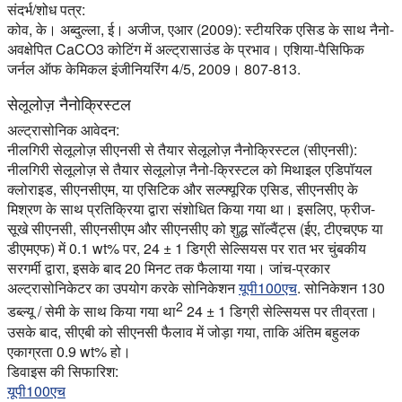
संदर्भ/शोध पत्र:
कोव, के। अब्दुल्ला, ई। अजीज, एआर (2009): स्टीयरिक एसिड के साथ नैनो-
अवक्षेपित CaCO3 कोटिंग में अल्ट्रासाउंड के प्रभाव। एशिया-पैसिफिक
जर्नल ऑफ केमिकल इंजीनियरिंग 4/5, 2009। 807-813.
सेलूलोज़ नैनोक्रिस्टल
अल्ट्रासोनिक आवेदन:
नीलगिरी सेलूलोज़ सीएनसी से तैयार सेलूलोज़ नैनोक्रिस्टल (सीएनसी):
नीलगिरी सेलूलोज़ से तैयार सेलूलोज़ नैनो-क्रिस्टल को मिथाइल एडिपॉयल
क्लोराइड, सीएनसीएम, या एसिटिक और सल्फ्यूरिक एसिड, सीएनसीए के
मिश्रण के साथ प्रतिक्रिया द्वारा संशोधित किया गया था। इसलिए, फ्रीज-
सूखे सीएनसी, सीएनसीएम और सीएनसीए को शुद्ध सॉल्वैंट्स (ईए, टीएचएफ या
डीएमएफ) में 0.1 wt% पर, 24 ± 1 डिग्री सेल्सियस पर रात भर चुंबकीय
सरगर्मी द्वारा, इसके बाद 20 मिनट तक फैलाया गया। जांच-प्रकार
अल्ट्रासोनिकेटर का उपयोग करके सोनिकेशन
यूपी100एच
. सोनिकेशन 130
2
डब्ल्यू / सेमी के साथ किया गया था
24 ± 1 डिग्री सेल्सियस पर तीव्रता।
उसके बाद, सीएबी को सीएनसी फैलाव में जोड़ा गया, ताकि अंतिम बहुलक
एकाग्रता 0.9 wt% हो।
डिवाइस की सिफारिश:
यूपी100एच