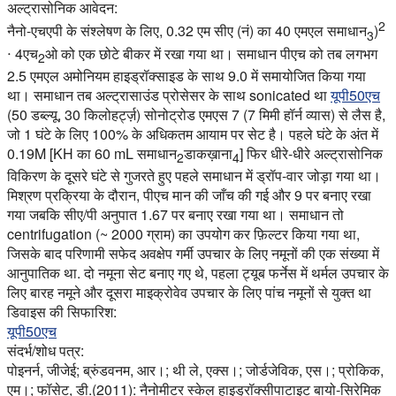
अल्ट्रासोनिक आवेदन:
2
नैनो-एचएपी के संश्लेषण के लिए, 0.32 एम सीए (नं) का 40 एमएल समाधान
)
3
⋅ 4एच
ओ को एक छोटे बीकर में रखा गया था। समाधान पीएच को तब लगभग
2
2.5 एमएल अमोनियम हाइड्रॉक्साइड के साथ 9.0 में समायोजित किया गया
था। समाधान तब अल्ट्रासाउंड प्रोसेसर के साथ sonicated था
यूपी50एच
(50 डब्ल्यू, 30 किलोहर्ट्ज़) सोनोट्रोड एमएस 7 (7 मिमी हॉर्न व्यास) से लैस है,
जो 1 घंटे के लिए 100% के अधिकतम आयाम पर सेट है। पहले घंटे के अंत में
0.19M [KH का 60 mL समाधान
डाकख़ाना
] फिर धीरे-धीरे अल्ट्रासोनिक
2
4
विकिरण के दूसरे घंटे से गुजरते हुए पहले समाधान में ड्रॉप-वार जोड़ा गया था।
मिश्रण प्रक्रिया के दौरान, पीएच मान की जाँच की गई और 9 पर बनाए रखा
गया जबकि सीए/पी अनुपात 1.67 पर बनाए रखा गया था। समाधान तो
centrifugation (~ 2000 ग्राम) का उपयोग कर फ़िल्टर किया गया था,
जिसके बाद परिणामी सफेद अवक्षेप गर्मी उपचार के लिए नमूनों की एक संख्या में
आनुपातिक था. दो नमूना सेट बनाए गए थे, पहला ट्यूब फर्नेस में थर्मल उपचार के
लिए बारह नमूने और दूसरा माइक्रोवेव उपचार के लिए पांच नमूनों से युक्त था
डिवाइस की सिफारिश:
यूपी50एच
संदर्भ/शोध पत्र:
पोइनर्न, जीजेई; ब्रुंडवनम, आर।; थी ले, एक्स।; जोर्डजेविक, एस।; प्रोकिक,
एम।; फॉसेट, डी.(2011): नैनोमीटर स्केल हाइड्रॉक्सीपाटाइट बायो-सिरेमिक