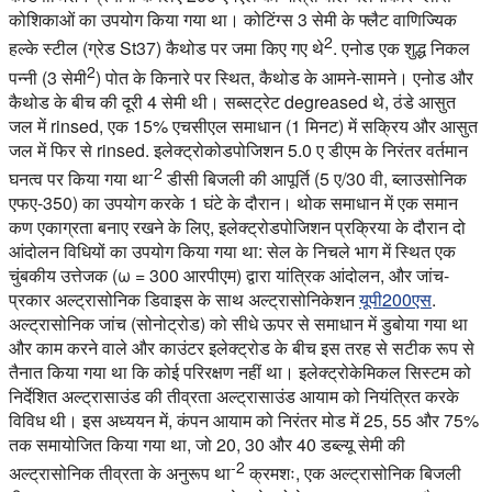
कोशिकाओं का उपयोग किया गया था। कोटिंग्स 3 सेमी के फ्लैट वाणिज्यिक
2
हल्के स्टील (ग्रेड St37) कैथोड पर जमा किए गए थे
. एनोड एक शुद्ध निकल
2
पन्नी (3 सेमी
) पोत के किनारे पर स्थित, कैथोड के आमने-सामने। एनोड और
कैथोड के बीच की दूरी 4 सेमी थी। सब्सट्रेट degreased थे, ठंडे आसुत
जल में rinsed, एक 15% एचसीएल समाधान (1 मिनट) में सक्रिय और आसुत
जल में फिर से rinsed. इलेक्ट्रोकोडपोजिशन 5.0 ए डीएम के निरंतर वर्तमान
-2
घनत्व पर किया गया था
डीसी बिजली की आपूर्ति (5 ए/30 वी, ब्लाउसोनिक
एफए-350) का उपयोग करके 1 घंटे के दौरान। थोक समाधान में एक समान
कण एकाग्रता बनाए रखने के लिए, इलेक्ट्रोडपोजिशन प्रक्रिया के दौरान दो
आंदोलन विधियों का उपयोग किया गया था: सेल के निचले भाग में स्थित एक
चुंबकीय उत्तेजक (ω = 300 आरपीएम) द्वारा यांत्रिक आंदोलन, और जांच-
प्रकार अल्ट्रासोनिक डिवाइस के साथ अल्ट्रासोनिकेशन
यूपी200एस
.
अल्ट्रासोनिक जांच (सोनोट्रोड) को सीधे ऊपर से समाधान में डुबोया गया था
और काम करने वाले और काउंटर इलेक्ट्रोड के बीच इस तरह से सटीक रूप से
तैनात किया गया था कि कोई परिरक्षण नहीं था। इलेक्ट्रोकेमिकल सिस्टम को
निर्देशित अल्ट्रासाउंड की तीव्रता अल्ट्रासाउंड आयाम को नियंत्रित करके
विविध थी। इस अध्ययन में, कंपन आयाम को निरंतर मोड में 25, 55 और 75%
तक समायोजित किया गया था, जो 20, 30 और 40 डब्ल्यू सेमी की
-2
अल्ट्रासोनिक तीव्रता के अनुरूप था
क्रमशः, एक अल्ट्रासोनिक बिजली