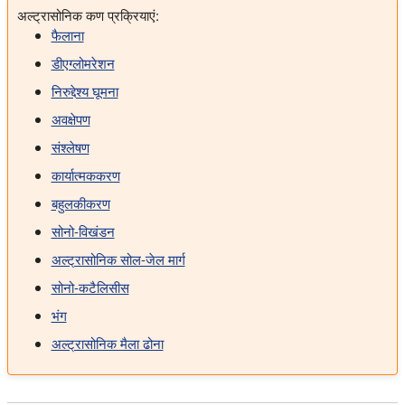
अल्ट्रासोनिक कण प्रक्रियाएं:
फैलाना
डीएग्लोमरेशन
निरुद्देश्य घूमना
अवक्षेपण
संश्लेषण
कार्यात्मककरण
बहुलकीकरण
सोनो-विखंडन
अल्ट्रासोनिक सोल-जेल मार्ग
सोनो-कटैलिसीस
भंग
अल्ट्रासोनिक मैला ढोना