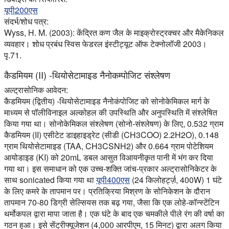
यूपी200एस
संदर्भ/शोध पत्र:
Wyss, H. M. (2003): केंद्रित कण जैल के माइक्रोस्ट्रक्चर और मैकेनिकल
व्यवहार। शोध प्रबंध स्विस फेडरल इंस्टीट्यूट ऑफ टेक्नोलॉजी 2003।
पृ.71.
कैडमियम (II) -थियोसेटामाइड नैनोकम्पोजिट संश्लेषण
अल्ट्रासोनिक आवेदन:
कैडमियम (द्वितीय) -थियोसेटामाइड नैनोकंपोजिट को सोनोकेमिकल मार्ग के
माध्यम से पॉलीविनाइल अल्कोहल की उपस्थिति और अनुपस्थिति में संश्लेषित
किया गया था। सोनोकेमिकल संश्लेषण (सोनो-संश्लेषण) के लिए, 0.532 ग्राम
कैडमियम (II) एसीटेट डाइहाइड्रेट (सीडी (CH3COO) 2.2H2O), 0.148
ग्राम थियोसेटामाइड (TAA, CH3CSNH2) और 0.664 ग्राम पोटेशियम
आयोडाइड (KI) को 20mL डबल आसुत विआयनीकृत पानी में भंग कर दिया
गया था। इस समाधान को एक उच्च-शक्ति जांच-प्रकार अल्ट्रासोनिकेटर के
साथ sonicated किया गया था
यूपी400एस
(24 किलोहर्ट्ज़, 400W) 1 घंटे
के लिए कमरे के तापमान पर। प्रतिक्रिया मिश्रण के सोनिकेशन के दौरान
तापमान 70-80 डिग्री सेल्सियस तक बढ़ गया, जैसा कि एक लोहे-कॉन्स्टेंटिन
थर्मोकपल द्वारा मापा जाता है। एक घंटे के बाद एक चमकीले पीले रंग की वर्षा का
गठन हुआ। इसे सेंट्रीफ्यूजेशन (4,000 आरपीएम, 15 मिनट) द्वारा अलग किया