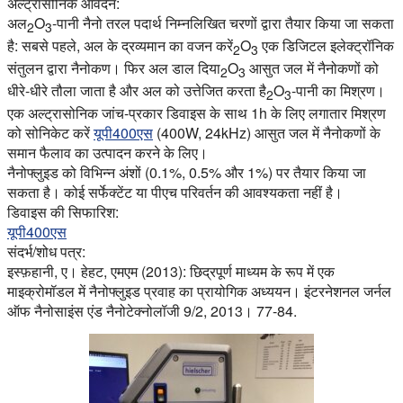
अल्ट्रासोनिक आवेदन:
अल
O
-पानी नैनो तरल पदार्थ निम्नलिखित चरणों द्वारा तैयार किया जा सकता
2
3
है: सबसे पहले, अल के द्रव्यमान का वजन करें
O
एक डिजिटल इलेक्ट्रॉनिक
2
3
संतुलन द्वारा नैनोकण। फिर अल डाल दिया
O
आसुत जल में नैनोकणों को
2
3
धीरे-धीरे तौला जाता है और अल को उत्तेजित करता है
O
-पानी का मिश्रण।
2
3
एक अल्ट्रासोनिक जांच-प्रकार डिवाइस के साथ 1h के लिए लगातार मिश्रण
को सोनिकेट करें
यूपी400एस
(400W, 24kHz) आसुत जल में नैनोकणों के
समान फैलाव का उत्पादन करने के लिए।
नैनोफ्लुइड को विभिन्न अंशों (0.1%, 0.5% और 1%) पर तैयार किया जा
सकता है। कोई सर्फेक्टेंट या पीएच परिवर्तन की आवश्यकता नहीं है।
डिवाइस की सिफारिश:
यूपी400एस
संदर्भ/शोध पत्र:
इस्फ़हानी, ए। हेहट, एमएम (2013): छिद्रपूर्ण माध्यम के रूप में एक
माइक्रोमॉडल में नैनोफ्लुइड प्रवाह का प्रायोगिक अध्ययन। इंटरनेशनल जर्नल
ऑफ नैनोसाइंस एंड नैनोटेक्नोलॉजी 9/2, 2013। 77-84.