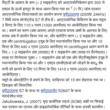
मिट्टी के आकार के कण (< 2 माइक्रोन) को अल्ट्रासोनिकेशन द्वारा 300 जे
-1
एमएल के ऊर्जा इनपुट के साथ अलग किया गया था
(1 मि.) जांच प्रकार
अल्ट्रासोनिक विघटनकर्ता का उपयोग करना
यूपी200एस
(200W, 24kHz)
7 मिमी व्यास सोनोट्रोड S7 से लैस है। अल्ट्रासोनिक विकिरण के बाद नमूना
3 मिनट के लिए 110 x ग्राम (1000 आरपीएम) पर अपकेंद्रित्र किया गया
था। बसने का चरण (अंश आराम) अगले प्रकाश घनत्व अंशों के अलगाव के लिए
घनत्व अंश में उपयोग किया गया था, और फ्लोटिंग चरण (< 2 माइक्रोन अंश)
एक और centrifugation ट्यूब के लिए स्थानांतरित किया गया था और 10
मिनट के लिए 440 x ग्राम (2000 आरपीएम) पर centrifuged अलग करने के
लिए < 1-2 माइक्रोन अंश (तलछट) से 1 माइक्रोन अंश (सतह पर तैरनेवाला)।
सतह पर तैरनेवाला युक्त < 1 माइक्रोन अंश को एक और सेंट्रीफ्यूजेशन ट्यूब में
स्थानांतरित किया गया था और 1 एमएल एमजीएसओ को जोड़ने के बाद
शेष
4
पानी को छानने के लिए 10 मिनट के लिए 1410 x ग्राम (4000 आरपीएम) पर
अपकेंद्रित्र।
नमूने के ओवरहीटिंग से बचने के लिए, प्रक्रिया को 15 बार दोहराया गया था।
डिवाइस की सिफारिश:
यूपी200एस
S7 के साथ या
यूपी200सेंट
S26d7 के साथ
संदर्भ/शोध पत्र:
Jakubowska, J. (2007): मृदा कार्बनिक पदार्थ (SOM) अंशों पर सिंचाई
जल प्रकार का प्रभाव और हाइड्रोफोबिक यौगिकों के साथ उनकी बातचीत।