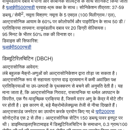
वायुमंडलीय दबाव में पानी और कार्बनिक सॉल्वैंट्स के साथ सोनिकेट किया जाता
है
यूआईपी500एचडी
प्रवाह-थ्रू कक्ष के साथ। सोनिकेशन तीव्रता: 37-59
2
डब्ल्यू / सेमी
, नमूना मिश्रण: नमूना के 5 एमएल (100 मिलीग्राम / एल),
अल्ट्रासोनिक आयाम के 60% पर कोलोफॉर्म और पाइरीडिन के साथ 50 डी /
प्रतिक्रिया तापमान: वायुमंडलीय दबाव पर 20 डिग्री सेल्सियस।
95 मिनट के भीतर 50% तक की विनाश दर।
डिवाइस की सिफारिश:
यूआईपी500एचडी
डिब्यूटिरिलचिटिन (DBCH)
अल्ट्रासोनिक आवेदन:
लंबे बहुलक मैक्रो-अणुओं को अल्ट्रासोनिकेशन द्वारा तोड़ा जा सकता है।
अल्ट्रासोनिक रूप से सहायता प्राप्त दाढ़ द्रव्यमान में कमी अवांछित पक्ष
प्रतिक्रियाओं या उप-उत्पादों के पृथक्करण से बचने की अनुमति देती है। यह
माना जाता है, कि अल्ट्रासोनिक गिरावट, रासायनिक या थर्मल अपघटन के
विपरीत, एक गैर-यादृच्छिक प्रक्रिया है, जिसमें दरार अणु के केंद्र में मोटे तौर
पर होती है। इस कारण से, बड़े मैक्रोमोलेक्यूल्स तेजी से नीचा दिखाते हैं।
अल्ट्रासाउंड जनरेटर का उपयोग करके प्रयोग किए गए थे
यूपी200एस
सोनोट्रोड एस 2 से लैस। अल्ट्रासोनिक सेटिंग 150 डब्ल्यू पावर इनपुट पर
थी। डाइमिथाइलएसिटामाइड में डिब्यूटिरिलचिटिन के समाधान, 0.3 ग्राम/100