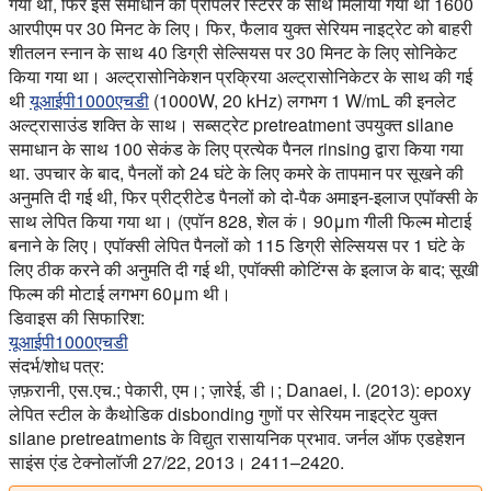
गया था, फिर इस समाधान को प्रोपेलर स्टिरर के साथ मिलाया गया था 1600
आरपीएम पर 30 मिनट के लिए। फिर, फैलाव युक्त सेरियम नाइट्रेट को बाहरी
शीतलन स्नान के साथ 40 डिग्री सेल्सियस पर 30 मिनट के लिए सोनिकेट
किया गया था। अल्ट्रासोनिकेशन प्रक्रिया अल्ट्रासोनिकेटर के साथ की गई
थी
यूआईपी1000एचडी
(1000W, 20 kHz) लगभग 1 W/mL की इनलेट
अल्ट्रासाउंड शक्ति के साथ। सब्सट्रेट pretreatment उपयुक्त silane
समाधान के साथ 100 सेकंड के लिए प्रत्येक पैनल rinsing द्वारा किया गया
था. उपचार के बाद, पैनलों को 24 घंटे के लिए कमरे के तापमान पर सूखने की
अनुमति दी गई थी, फिर प्रीट्रीटेड पैनलों को दो-पैक अमाइन-इलाज एपॉक्सी के
साथ लेपित किया गया था। (एपॉन 828, शेल कं। 90μm गीली फिल्म मोटाई
बनाने के लिए। एपॉक्सी लेपित पैनलों को 115 डिग्री सेल्सियस पर 1 घंटे के
लिए ठीक करने की अनुमति दी गई थी, एपॉक्सी कोटिंग्स के इलाज के बाद; सूखी
फिल्म की मोटाई लगभग 60μm थी।
डिवाइस की सिफारिश:
यूआईपी1000एचडी
संदर्भ/शोध पत्र:
ज़फ़रानी, एस.एच.; पेकारी, एम।; ज़ारेई, डी।; Danaei, I. (2013): epoxy
लेपित स्टील के कैथोडिक disbonding गुणों पर सेरियम नाइट्रेट युक्त
silane pretreatments के विद्युत रासायनिक प्रभाव. जर्नल ऑफ एडहेशन
साइंस एंड टेक्नोलॉजी 27/22, 2013। 2411–2420.