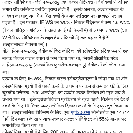
अल्ट्रासोनिकेशन - जैसे डब्ल्यूएस
एक निकल मैट्रिक्स में नैनोकणों से अधिक
2
समान और कॉम्पैक्ट कोटिंग प्राप्त होती है। इसके अलावा, अल्ट्रासाउंड के
आवेदन का धातु जमा में शामिल कणों के वजन प्रतिशत पर महत्वपूर्ण प्रभाव
पड़ता है। इस प्रकार, IF-WS का wt.%
निकल मैट्रिक्स में कण 4.5 wt.%
2
(केवल यांत्रिक आंदोलन के तहत उगाई गई फिल्मों में) से लगभग 7 wt.% (30
-2
W सेमी पर सोनिकेशन के तहत तैयार फिल्मों में) तक बढ़ जाते हैं
अल्ट्रासाउंड तीव्रता का)।
नी/आईएफ-डब्ल्यूएस
नैनोकम्पोजिट कोटिंग्स को इलेक्ट्रोलाइटिक रूप से एक
2
मानक निकल वाट्स स्नान से जमा किया गया था, जिसमें औद्योगिक ग्रेड
आईएफ-डब्ल्यूएस
(अकार्बनिक फुलरीन-डब्ल्यूएस
) नैनोकणों को जोड़ा गया
2
2
था।
प्रयोग के लिए, IF-WS
निकल वाट्स इलेक्ट्रोलाइट्स में जोड़ा गया था और
2
कोडपोजिशन प्रयोगों से पहले कमरे के तापमान पर कम से कम 24 घंटे के लिए
चुंबकीय उत्तेजक (300 आरपीएम) का उपयोग करके निलंबन को गहन रूप से
उभारा गया था। इलेक्ट्रोडपोजिशन प्रक्रिया से तुरंत पहले, निलंबन को ढेर से
बचने के लिए 10 मिनट अल्ट्रासोनिक दिखावा करने के लिए प्रस्तुत किया गया
था। अल्ट्रासोनिक विकिरण के लिए, एक
यूपी200एस
सोनोट्रोड एस 14 (14
मिमी टिप व्यास) के साथ जांच-प्रकार अल्ट्रासोनिकेटर को 55% आयाम पर
समायोजित किया गया था।
कोडपोजिशन प्रयोगों के लिए 200 एमएल की मात्रा वाले बेलनाकार ग्लास