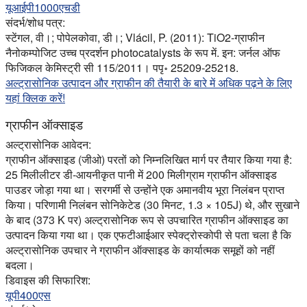
यूआईपी1000एचडी
संदर्भ/शोध पत्र:
स्टेंगल, वी।; पोपेलकोवा, डी।; Vlácil, P. (2011): TiO2-ग्राफीन
नैनोकम्पोजिट उच्च प्रदर्शन photocatalysts के रूप में. इन: जर्नल ऑफ
फिजिकल केमिस्ट्री सी 115/2011। पपृ॰ 25209-25218.
अल्ट्रासोनिक उत्पादन और ग्राफीन की तैयारी के बारे में अधिक पढ़ने के लिए
यहां क्लिक करें!
ग्राफीन ऑक्साइड
अल्ट्रासोनिक आवेदन:
ग्राफीन ऑक्साइड (जीओ) परतों को निम्नलिखित मार्ग पर तैयार किया गया है:
25 मिलीलीटर डी-आयनीकृत पानी में 200 मिलीग्राम ग्राफीन ऑक्साइड
पाउडर जोड़ा गया था। सरगर्मी से उन्होंने एक अमानवीय भूरा निलंबन प्राप्त
किया। परिणामी निलंबन सोनिकेटेड (30 मिनट, 1.3 × 105J) थे, और सुखाने
के बाद (373 K पर) अल्ट्रासोनिक रूप से उपचारित ग्राफीन ऑक्साइड का
उत्पादन किया गया था। एक एफटीआईआर स्पेक्ट्रोस्कोपी से पता चला है कि
अल्ट्रासोनिक उपचार ने ग्राफीन ऑक्साइड के कार्यात्मक समूहों को नहीं
बदला।
डिवाइस की सिफारिश:
यूपी400एस