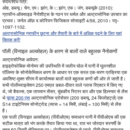
संदर्भ/शोध पत्र:
ओह, डब्ल्यू। चेन, एम। झांग, के।; झांग, एफ। जंग, डब्ल्यूके (2010):
ग्राफीन-ऑक्साइड नैनोशीट्स के गठन पर थर्मल और अल्ट्रासोनिक उपचार का
प्रभाव। जर्नल ऑफ़ द कोरियन फिजिकल सोसाइटी 4/56, 2010। पपृ॰
1097-1102.
अल्ट्रासोनिक ग्राफीन छूटना और तैयारी के बारे में अधिक पढ़ने के लिए यहां
क्लिक करें!
पॉली (विनाइल अल्कोहल) के क्षरण से बालों वाले बहुलक नैनोकणों
अल्ट्रासोनिक आवेदन:
हाइड्रोफोबिक मोनोमर की उपस्थिति में जलीय घोल में पानी में घुलनशील
पॉलिमर के सोनोकेमिकल क्षरण के आधार पर एक सरल एक-चरण प्रक्रिया एक
अवशिष्ट-मुक्त सीरम में कार्यात्मक बालों वाले बहुलक कणों की ओर ले जाती है।
सभी पोलीमराइजेशन 250 एमएल डबल-दीवार वाले ग्लास रिएक्टर में किए गए
थे, जो बैफल्स, एक तापमान सेंसर, चुंबकीय स्टिरर बार और एक हिल्स्चर से लैस
थे
यूएस 200 एस
अल्ट्रासोनिक प्रोसेसर (200 डब्ल्यू, 24 किलोहर्ट्ज़) एक
S14 टाइटेनियम सोनोट्रोड (व्यास = 14 मिमी, लंबाई = 100 मिमी) से लैस
है।
एक पाली (विनाइल अल्कोहल) (पीवीओएच) समाधान पानी में पीवीओएच की एक
सटीक मात्रा को भंग करके तैयार किया गया था, रात भर जोरदार सरगर्मी के
तहत 50 डिग्री सेल्सियस पर। पोलीमराइजेशन से पहले, पीवीओएच समाधान