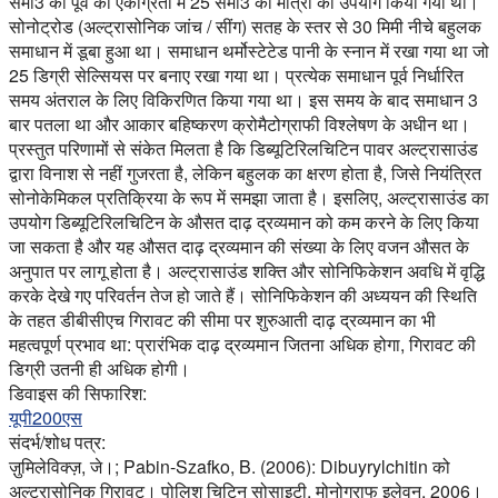
सेमी3 की पूर्व की एकाग्रता में 25 सेमी3 की मात्रा का उपयोग किया गया था।
सोनोट्रोड (अल्ट्रासोनिक जांच / सींग) सतह के स्तर से 30 मिमी नीचे बहुलक
समाधान में डूबा हुआ था। समाधान थर्मोस्टेटेड पानी के स्नान में रखा गया था जो
25 डिग्री सेल्सियस पर बनाए रखा गया था। प्रत्येक समाधान पूर्व निर्धारित
समय अंतराल के लिए विकिरणित किया गया था। इस समय के बाद समाधान 3
बार पतला था और आकार बहिष्करण क्रोमैटोग्राफी विश्लेषण के अधीन था।
प्रस्तुत परिणामों से संकेत मिलता है कि डिब्यूटिरिलचिटिन पावर अल्ट्रासाउंड
द्वारा विनाश से नहीं गुजरता है, लेकिन बहुलक का क्षरण होता है, जिसे नियंत्रित
सोनोकेमिकल प्रतिक्रिया के रूप में समझा जाता है। इसलिए, अल्ट्रासाउंड का
उपयोग डिब्यूटिरिलचिटिन के औसत दाढ़ द्रव्यमान को कम करने के लिए किया
जा सकता है और यह औसत दाढ़ द्रव्यमान की संख्या के लिए वजन औसत के
अनुपात पर लागू होता है। अल्ट्रासाउंड शक्ति और सोनिफिकेशन अवधि में वृद्धि
करके देखे गए परिवर्तन तेज हो जाते हैं। सोनिफिकेशन की अध्ययन की स्थिति
के तहत डीबीसीएच गिरावट की सीमा पर शुरुआती दाढ़ द्रव्यमान का भी
महत्वपूर्ण प्रभाव था: प्रारंभिक दाढ़ द्रव्यमान जितना अधिक होगा, गिरावट की
डिग्री उतनी ही अधिक होगी।
डिवाइस की सिफारिश:
यूपी200एस
संदर्भ/शोध पत्र:
ज़ुमिलेविक्ज़, जे।; Pabin-Szafko, B. (2006): Dibuyrylchitin को
अल्ट्रासोनिक गिरावट। पोलिश चिटिन सोसाइटी, मोनोग्राफ इलेवन, 2006।