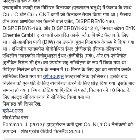
अल्ट्रासोनिक आवेदन:
प्रवाहकीय स्याही एक मिश्रित विलायक (प्रकाशन चतुर्थ) में फैलाव के साथ
Cu + C और Cu + CNT कणों को फैलाकर तैयार किया गया था। फैलाव
तीन उच्च आणविक भार फैलाने वाले एजेंट, DISPERBYK-190,
DISPERBYK-198, और DISPERBYK-2012 थे, जिनका उद्देश्य BYK
Chemie GmbH द्वारा पानी आधारित कार्बन ब्लैक पिगमेंट फैलाव के लिए
था। डी-आयनित पानी (DIW) का उपयोग मुख्य विलायक के रूप में किया गया
था। एथिलीन ग्लाइकॉल मोनोमेथिल ईथर (ईजीएमई) (सिग्मा-एल्ड्रिच),
एथिलीन ग्लाइकॉल मोनोबुथाइल ईथर (ईजीबीई) (मर्क), और एन-प्रोपेनॉल
(हनीवेल रिडेल-डी हेन) का उपयोग सह-सॉल्वैंट्स के रूप में किया गया था।
मिश्रित निलंबन को बर्फ के स्नान में 10 मिनट के लिए एक का उपयोग करके
सोनिकेट किया गया था
यूपी400एस
अल्ट्रासोनिक प्रोसेसर। इसके बाद,
निलंबन को एक घंटे के लिए व्यवस्थित करने के लिए छोड़ दिया गया, इसके बाद
समाप्त हो गया। स्पिन कोटिंग या प्रिंटिंग से पहले, निलंबन को 10 मिनट के
लिए अल्ट्रासोनिक स्नान में सोनिकेट किया गया था।
डिवाइस की सिफारिश:
यूपी400एस
संदर्भ/शोध पत्र:
Forsman, J. (2013): हाइड्रोजन कमी द्वारा Co, Ni, र Cu नैनोकणों को
उत्पादन। शोध प्रबंध वीटीटी फिनलैंड 2013।