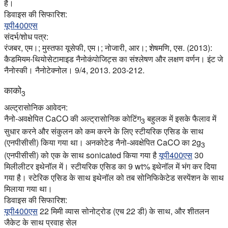
है।
डिवाइस की सिफारिश:
यूपी400एस
संदर्भ/शोध पत्र:
रंजबर, एम।; मुस्तफा यूसेफी, एम।; नोजारी, आर।; शेषमणि, एस. (2013):
कैडमियम-थियोसेटामाइड नैनोकंपोजिट्स का संश्लेषण और लक्षण वर्णन। इंट जे
नैनोस्की। नैनोटेक्नोल। 9/4, 2013. 203-212.
काको
3
अल्ट्रासोनिक आवेदन:
नैनो-अवक्षेपित CaCO की अल्ट्रासोनिक कोटिंग
बहुलक में इसके फैलाव में
3
सुधार करने और संकुलन को कम करने के लिए स्टीयरिक एसिड के साथ
(एनपीसीसी) किया गया था। अनकोटेड नैनो-अवक्षेपित CaCO का 2g
3
(एनपीसीसी) को एक के साथ sonicated किया गया है
यूपी400एस
30
मिलीलीटर इथेनॉल में। स्टीयरिक एसिड का 9 wt% इथेनॉल में भंग कर दिया
गया है। स्टेरिक एसिड के साथ इथेनॉल को तब सोनिफिकेटेड सस्पेंशन के साथ
मिलाया गया था।
डिवाइस की सिफारिश:
यूपी400एस
22 मिमी व्यास सोनोट्रोड (एच 22 डी) के साथ, और शीतलन
जैकेट के साथ प्रवाह सेल