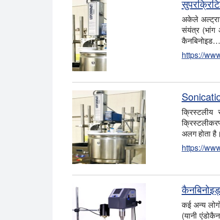
सुपरक्रिटि
अकेले अल्ट्रा
संयंत्र (भां
कैनबिनोइड
https://www
Sonicati
क्रिस्टलीय
क्रिस्टलीकरण
अलग होता है। 
https://www
कैनबिनोइड्
कई अन्य लोगो
(यानी एंडोक