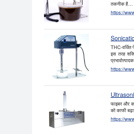
तकनीक है…
https://ww
Sonicatio
THC-वर्धित प
इस तरह शक्त
प्रभावोत्पाद
https://ww
Ultrasoni
फाइबर और कपड़
को काफी बढ़ात
https://www