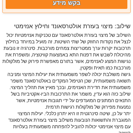
בקש מידע
שילוב: מיצוי בעזרת אולטרסאונד וחילוץ אנזימטי
השילוב של מיצוי בעזרת אולטרסאונד עם טכניקות אנזימטיות יכול
לנצל את נקודות החוזק של שתי השיטות. זה מועיל במיוחד בחילוץ
תרכובות יקרות ערך ממטריצות צמחים מורכבות. סינרגיה זו נובעת
מהיכולת לשבש את דפנות התא באמצעות קוויטציה, ומשפרת את
נגישות המצע לאנזימים, אשר בתורם מאפשרת פירוק של מולקולות
מורכבות כמו תאית ופקטין.
גישה משולבת יכולה לשפר משמעותית את יעילות המיצוי ומניבה
תשואה משמעותית, שכן הטיפול המקדים באולטרסאונד משפר
משמעותית את חדירת האנזימים, ובכך מאיץ את תהליך המיצוי.
שילוב כזה הוא עדין, משמר את התרכובות הביו-אקטיביות בשל
התנאים המתונים המועדפים על ידי תגובות אנזימטיות, אשר
נמנעות מפירוק של מולקולות רגישות תרמית.
יתר על כן, שיטה סינרגטית זו היא יתרון כלכלי. יעילות המיצוי
המוגברת והתשואות הנובעות משילוב מיצוי בעזרת אולטרסאונד
עם מיצוי אנזימטי יכולות להוביל להפחתה משמעותית בעלויות
הייצור.