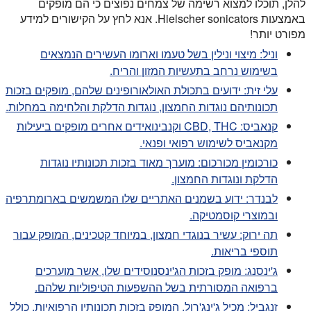
להלן, תוכלו למצוא רשימה של צמחים נפוצים כי הם מופקים
באמצעות Hielscher sonicators. אנא לחץ על הקישורים למידע
מפורט יותר!
וניל: מיצוי ונילין בשל טעמו וארומו העשירים הנמצאים
בשימוש נרחב בתעשיות המזון והריח.
עלי זית: ידועים בתכולת האולאורופינים שלהם, מופקים בזכות
תכונותיהם נוגדות החמצון, נוגדות הדלקת והלחימה במחלות.
קנאביס: CBD, THC וקנבינואידים אחרים מופקים ביעילות
מקנאביס לשימוש רפואי ופנאי.
כורכומין מכורכום: מוערך מאוד בזכות תכונותיו נוגדות
הדלקת ונוגדות החמצון.
לבנדר: ידוע בשמנים האתריים שלו המשמשים בארומתרפיה
ובמוצרי קוסמטיקה.
תה ירוק: עשיר בנוגדי חמצון, במיוחד קטכינים, המופק עבור
תוספי בריאות.
ג'ינסנג: מופק בזכות הג'ינסנוסידים שלו, אשר מוערכים
ברפואה המסורתית בשל ההשפעות הטיפוליות שלהם.
זנגביל: מכיל ג'ינג'רול, המופק בזכות תכונותיו הרפואיות, כולל