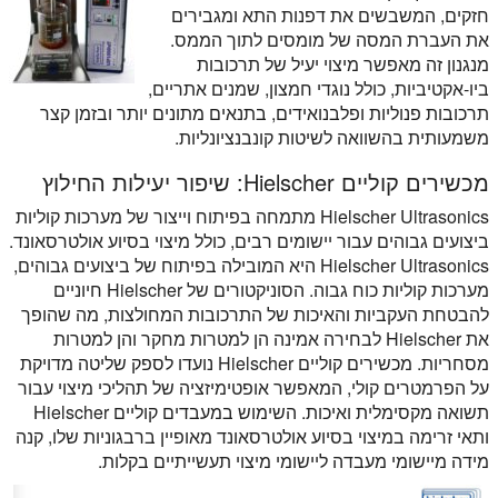
חזקים, המשבשים את דפנות התא ומגבירים
את העברת המסה של מומסים לתוך הממס.
מנגנון זה מאפשר מיצוי יעיל של תרכובות
ביו-אקטיביות, כולל נוגדי חמצון, שמנים אתריים,
תרכובות פנוליות ופלבנואידים, בתנאים מתונים יותר ובזמן קצר
משמעותית בהשוואה לשיטות קונבנציונליות.
מכשירים קוליים Hielscher: שיפור יעילות החילוץ
Hielscher Ultrasonics מתמחה בפיתוח וייצור של מערכות קוליות
ביצועים גבוהים עבור יישומים רבים, כולל מיצוי בסיוע אולטרסאונד.
Hielscher Ultrasonics היא המובילה בפיתוח של ביצועים גבוהים,
מערכות קוליות כוח גבוה. הסוניקטורים של Hielscher חיוניים
להבטחת העקביות והאיכות של התרכובות המחולצות, מה שהופך
את Hielscher לבחירה אמינה הן למטרות מחקר והן למטרות
מסחריות. מכשירים קוליים Hielscher נועדו לספק שליטה מדויקת
על הפרמטרים קולי, המאפשר אופטימיזציה של תהליכי מיצוי עבור
תשואה מקסימלית ואיכות. השימוש במעבדים קוליים Hielscher
ותאי זרימה במיצוי בסיוע אולטרסאונד מאופיין ברבגוניות שלו, קנה
מידה מיישומי מעבדה ליישומי מיצוי תעשייתיים בקלות.