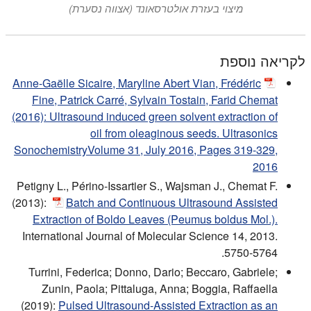
מיצוי בעזרת אולטרסאונד (אצווה נסערת)
לקריאה נוספת
Anne-Gaëlle Sicaire, Maryline Abert Vian, Frédéric
Fine, Patrick Carré, Sylvain Tostain, Farid Chemat
(2016): Ultrasound induced green solvent extraction of
oil from oleaginous seeds. Ultrasonics
SonochemistryVolume 31, July 2016, Pages 319-329,
2016
Petigny L., Périno-Issartier S., Wajsman J., Chemat F.
(2013):
Batch and Continuous Ultrasound Assisted
Extraction of Boldo Leaves (Peumus boldus Mol.).
International Journal of Molecular Science 14, 2013.
5750-5764.
Turrini, Federica; Donno, Dario; Beccaro, Gabriele;
Zunin, Paola; Pittaluga, Anna; Boggia, Raffaella
(2019):
Pulsed Ultrasound-Assisted Extraction as an