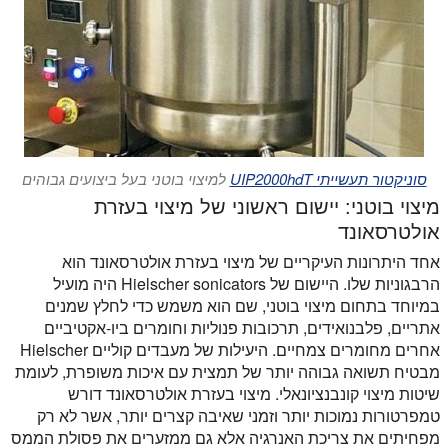
סוניקטור תעשייתי UIP2000hdT
למיצוי בוטני בעל ביצועים גבוהים
מיצוי בוטני: יישום ראשוני של מיצוי בעזרת
אולטרסאונד
אחד היתרונות העיקריים של מיצוי בעזרת אולטרסאונד הוא
הרבגוניות שלו. היישום של Hielscher sonicators היה מועיל
במיוחד בתחום מיצוי בוטני, שם הוא משמש כדי לחלץ שמנים
אתריים, פלבנואידים, תרכובות פנוליות וחומרים ביו-אקטיביים
אחרים מחומרים צמחיים. היעילות של מעבדים קוליים Hielscher
מבטיח תשואה גבוהה יותר של תמצית עם איכות משופרת, לעומת
שיטות מיצוי קונבנציונאלי. מיצוי בעזרת אולטרסאונד דורש
טמפרטורות נמוכות יותר וזמני שאיבה קצרים יותר, אשר לא רק
מפחיתים את צריכת האנרגיה אלא גם ממזערים את פסולת הממס