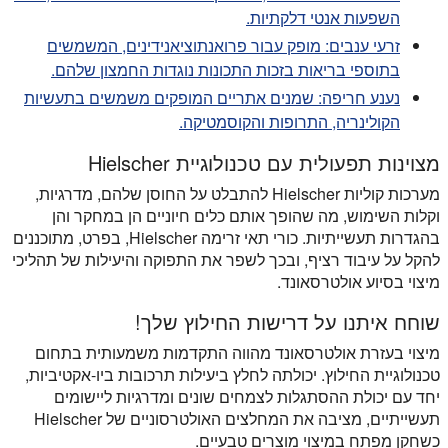
השפעות אנטי דלקתיות.
זרעי ענבים: מופק עבור פרואנתוציאנידינים, המשמשים
בתוספי בריאות בזכות התכונות נוגדות החמצון שלהם.
נענע חריפה: שמנים אתריים המופקים משמשים בתעשיות
הקולינריה, התרופות והקוסמטיקה.
מצוינות תפעולית עם טכנולוגיית Hielscher
מערכות קוליות Hielscher להתבלט על החוסן שלהם, מדרגיות,
וקלות השימוש, מה שהופך אותם כלים חיוניים הן במחקר והן
בהגדרות תעשייתיות. כורי תאי זרימה Hielscher, בפרט, מתוכננים
להקל על עיבוד רציף, ובכך לשפר את התפוקה והיעילות של תהליכי
מיצוי בסיוע אולטרסאונד.
שוחח איתנו על דרישות החילוץ שלך!
מיצוי בעזרת אולטרסאונד מהווה התקדמות משמעותית בתחום
טכנולוגיית החילוץ. יכולתה לחלץ ביעילות תרכובות ביו-אקטיביות,
יחד עם יכולת ההסתגלות לצמחים שונים ומדרגיות ליישומים
תעשייתיים, מציבה את המחלצים האולטרסוניים של Hielscher
כשחקן מפתח במיצוי מוצרים טבעיים.