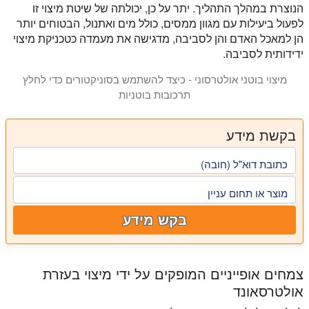
הנוצרת במהלך התהליך. יתר על כן, יכולתה של שיטת מיצוי זו
לפעול ביעילות עם מגוון ממסים, כולל מים ואתנול, הבטוחים יותר
הן למאכל האדם והן לסביבה, מדגישה את מעמדה כטכניקת מיצוי
ידידותית לסביבה.
מיצוי בוטני אולטרסוני - כיצד להשתמש בסוניקטורים כדי לחלץ
תרכובות בוטניות
במצגת זו אנו מציגים בפניכם את ייצור התמציות הבוטניות. אנו מסבירים את האתגרים של י
בקשת מידע
כתובת דוא"ל (חובה)
מוצר או תחום עניין
בקש מידע
צמחים אופייניים המופקים על ידי מיצוי בעזרת
אולטרסאונד