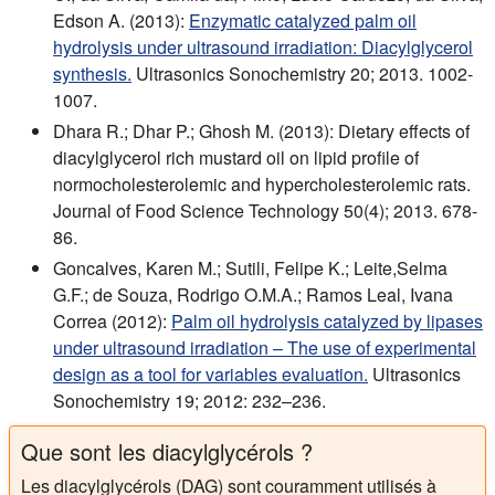
Edson A. (2013):
Enzymatic catalyzed palm oil
hydrolysis under ultrasound irradiation: Diacylglycerol
synthesis.
Ultrasonics Sonochemistry 20; 2013. 1002-
1007.
Dhara R.; Dhar P.; Ghosh M. (2013): Dietary effects of
diacylglycerol rich mustard oil on lipid profile of
normocholesterolemic and hypercholesterolemic rats.
Journal of Food Science Technology 50(4); 2013. 678-
86.
Goncalves, Karen M.; Sutili, Felipe K.; Leite,Selma
G.F.; de Souza, Rodrigo O.M.A.; Ramos Leal, Ivana
Correa (2012):
Palm oil hydrolysis catalyzed by lipases
under ultrasound irradiation – The use of experimental
design as a tool for variables evaluation.
Ultrasonics
Sonochemistry 19; 2012: 232–236.
Que sont les diacylglycérols ?
Les diacylglycérols (DAG) sont couramment utilisés à