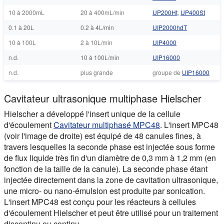
10 à 2000mL
20 à 400mL/min
UP200Ht
,
UP400St
0.1 à 20L
0.2 à 4L/min
UIP2000hdT
10 à 100L
2 à 10L/min
UIP4000
n.d.
10 à 100L/min
UIP16000
n.d.
plus grande
groupe de
UIP16000
Cavitateur ultrasonique multiphase Hielscher
Hielscher a développé l'insert unique de la cellule
d'écoulement
Cavitateur multiphasé MPC48
. L'insert MPC48
(voir l'image de droite) est équipé de 48 canules fines, à
travers lesquelles la seconde phase est injectée sous forme
de flux liquide très fin d'un diamètre de 0,3 mm à 1,2 mm (en
fonction de la taille de la canule). La seconde phase étant
injectée directement dans la zone de cavitation ultrasonique,
une micro- ou nano-émulsion est produite par sonication.
L'insert MPC48 est conçu pour les réacteurs à cellules
d'écoulement Hielscher et peut être utilisé pour un traitement
discontinu ou continu.