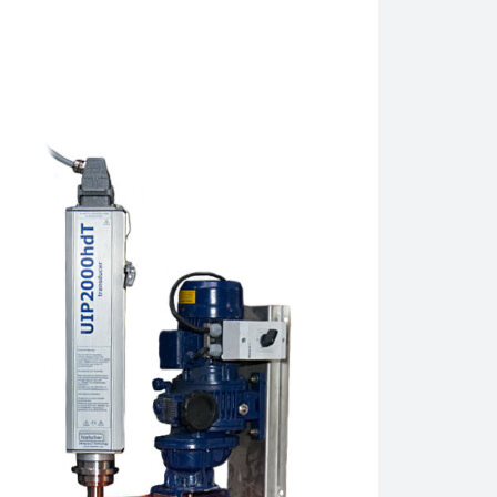
lscher UIP2000hdT, 2000 watts, est suffisamment puissant pour ex