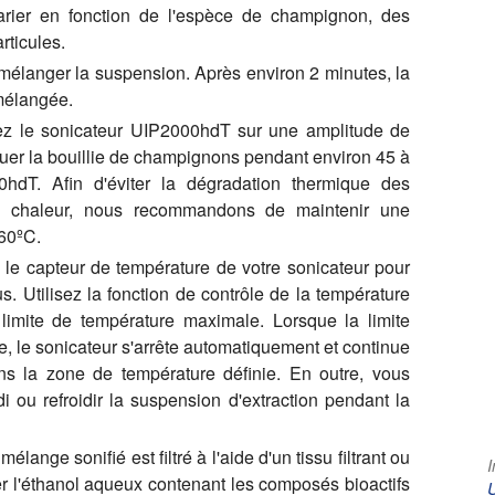
arier en fonction de l'espèce de champignon, des
rticules.
 mélanger la suspension. Après environ 2 minutes, la
mélangée.
lez le sonicateur UIP2000hdT sur une amplitude de
uer la bouillie de champignons pendant environ 45 à
hdT. Afin d'éviter la dégradation thermique des
la chaleur, nous recommandons de maintenir une
 60ºC.
z le capteur de température de votre sonicateur pour
. Utilisez la fonction de contrôle de la température
 limite de température maximale. Lorsque la limite
e, le sonicateur s'arrête automatiquement et continue
ns la zone de température définie. En outre, vous
di ou refroidir la suspension d'extraction pendant la
lange sonifié est filtré à l'aide d'un tissu filtrant ou
I
rer l'éthanol aqueux contenant les composés bioactifs
U