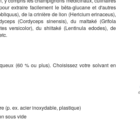
, y compris les champignons médicinaux, culinaires
pour extraire facilement le bêta-glucane et d'autres
liquus), de la crinière de lion (Hericium erinaceus),
yceps (Cordyceps sinensis), du maïtaké (Grifola
es versicolor), du shiitaké (Lentinula edodes), de
etc.
aqueux (60 % ou plus). Choisissez votre solvant en
e (p. ex. acier inoxydable, plastique)
tion sous vide