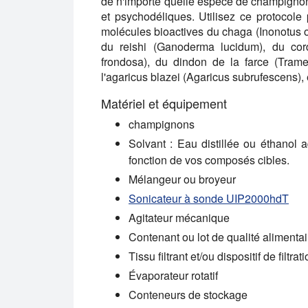
de n'importe quelle espèce de champignon
et psychodéliques. Utilisez ce protocole 
molécules bioactives du chaga (Inonotus ob
du reishi (Ganoderma lucidum), du cord
frondosa), du dindon de la farce (Tramet
l'agaricus blazei (Agaricus subrufescens), 
Matériel et équipement
champignons
Solvant : Eau distillée ou éthanol 
fonction de vos composés cibles.
Mélangeur ou broyeur
Sonicateur à sonde UIP2000hdT
Agitateur mécanique
Contenant ou lot de qualité alimentair
Tissu filtrant et/ou dispositif de filtra
Évaporateur rotatif
Conteneurs de stockage