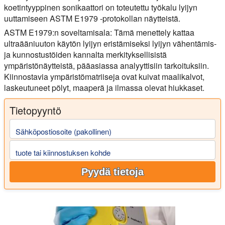
koetintyyppinen sonikaattori on toteutettu työkalu lyijyn
uuttamiseen ASTM E1979 -protokollan näytteistä.
ASTM E1979:n soveltamisala:
Tämä menettely kattaa
ultraääniuuton käytön lyijyn eristämiseksi lyijyn vähentämis-
ja kunnostustöiden kannalta merkityksellisistä
ympäristönäytteistä, pääasiassa analyyttisiin tarkoituksiin.
Kiinnostavia ympäristömatriiseja ovat kuivat maalikalvot,
laskeutuneet pölyt, maaperä ja ilmassa olevat hiukkaset.
Tietopyyntö
Sähköpostiosoite (pakollinen)
tuote tai kiinnostuksen kohde
Pyydä tietoja