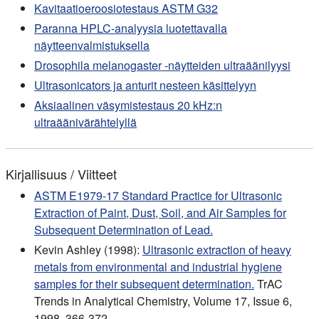
Kavitaatioeroosiotestaus ASTM G32
Paranna HPLC-analyysia luotettavalla
näytteenvalmistuksella
Drosophila melanogaster -näytteiden ultraäänilyysi
Ultrasonicators ja anturit nesteen käsittelyyn
Aksiaalinen väsymistestaus 20 kHz:n
ultraäänivärähtelyllä
Kirjallisuus / Viitteet
ASTM E1979-17 Standard Practice for Ultrasonic
Extraction of Paint, Dust, Soil, and Air Samples for
Subsequent Determination of Lead.
Kevin Ashley (1998):
Ultrasonic extraction of heavy
metals from environmental and industrial hygiene
samples for their subsequent determination.
TrAC
Trends in Analytical Chemistry, Volume 17, Issue 6,
1998. 366-372.