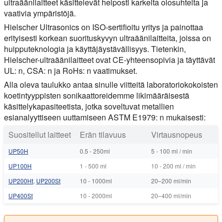
ultraäänilaitteet käsittelevät helposti karkeita olosuhteita ja
vaativia ympäristöjä.
Hielscher Ultrasonics on ISO-sertifioitu yritys ja painottaa
erityisesti korkean suorituskyvyn ultraäänilaitteita, joissa on
huipputeknologia ja käyttäjäystävällisyys. Tietenkin,
Hielscher-ultraäänilaitteet ovat CE-yhteensopivia ja täyttävät
UL: n, CSA: n ja RoHs: n vaatimukset.
Alla oleva taulukko antaa sinulle viitteitä laboratoriokokoisten
koetintyyppisten sonikaattoreidemme likimääräisestä
käsittelykapasiteetista, jotka soveltuvat metallien
esianalyyttiseen uuttamiseen ASTM E1979: n mukaisesti:
Suositellut laitteet
Erän tilavuus
Virtausnopeus
UP50H
0.5 - 250ml
5 - 100 ml / min
UP100H
1 - 500 ml
10 - 200 ml / min
UP200Ht
,
UP200St
10 - 1000ml
20–200 ml/min
UP400St
10 - 2000ml
20–400 ml/min