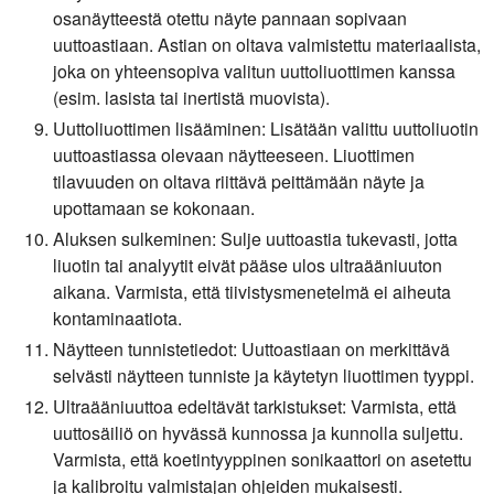
osanäytteestä otettu näyte pannaan sopivaan
uuttoastiaan. Astian on oltava valmistettu materiaalista,
joka on yhteensopiva valitun uuttoliuottimen kanssa
(esim. lasista tai inertistä muovista).
Uuttoliuottimen lisääminen:
Lisätään valittu uuttoliuotin
uuttoastiassa olevaan näytteeseen. Liuottimen
tilavuuden on oltava riittävä peittämään näyte ja
upottamaan se kokonaan.
Aluksen sulkeminen:
Sulje uuttoastia tukevasti, jotta
liuotin tai analyytit eivät pääse ulos ultraääniuuton
aikana. Varmista, että tiivistysmenetelmä ei aiheuta
kontaminaatiota.
Näytteen tunnistetiedot:
Uuttoastiaan on merkittävä
selvästi näytteen tunniste ja käytetyn liuottimen tyyppi.
Ultraääniuuttoa edeltävät tarkistukset:
Varmista, että
uuttosäiliö on hyvässä kunnossa ja kunnolla suljettu.
Varmista, että koetintyyppinen sonikaattori on asetettu
ja kalibroitu valmistajan ohjeiden mukaisesti.