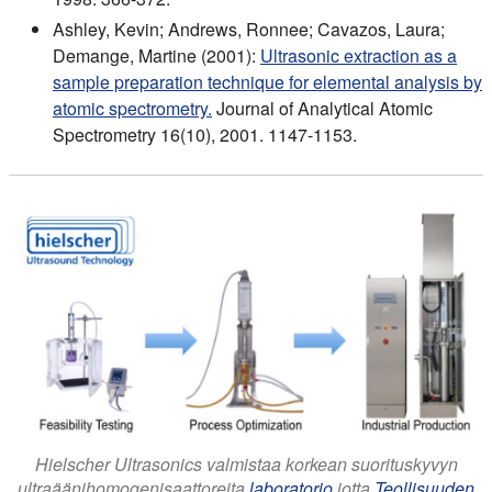
Ashley, Kevin; Andrews, Ronnee; Cavazos, Laura;
Demange, Martine (2001):
Ultrasonic extraction as a
sample preparation technique for elemental analysis by
atomic spectrometry.
Journal of Analytical Atomic
Spectrometry 16(10), 2001. 1147-1153.
Hielscher Ultrasonics valmistaa korkean suorituskyvyn
ultraäänihomogenisaattoreita
laboratorio
jotta
Teollisuuden