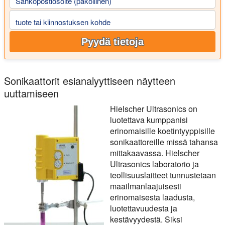
Sähköpostiosoite (pakollinen)
tuote tai kiinnostuksen kohde
Pyydä tietoja
Sonikaattorit esianalyyttiseen näytteen
uuttamiseen
Hielscher Ultrasonics on
luotettava kumppanisi
erinomaisille koetintyyppisille
sonikaattoreille missä tahansa
mittakaavassa. Hielscher
Ultrasonics laboratorio ja
teollisuuslaitteet tunnustetaan
maailmanlaajuisesti
erinomaisesta laadusta,
luotettavuudesta ja
kestävyydestä. Siksi