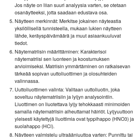
Jos näyte on liian suuri analyysia varten, se otetaan
osanäytteeksi, jotta saadaan edustava osa.
Näytteen merkinnät:
Merkitse jokainen näyteastia
yksilöllisellä tunnisteella, mukaan lukien näytteen
lähde, keräyspäivämäärä ja muut asiaankuuluvat
tiedot.
Näytematriisin määrittäminen:
Karakterisoi
näytematriisi sen luonteen ja koostumuksen
arvioimiseksi. Matriisin ymmärtäminen on ratkaisevan
tärkeää sopivan uuttoliuottimen ja olosuhteiden
valinnassa.
Uuttoliuottimen valinta:
Valitaan uuttoliuotin, joka
soveltuu näytematriisiin ja lyijyn analysointiin.
Liuottimen on liuotettava lyijy tehokkaasti minimoiden
samalla näytematriisin aiheuttamat häiriöt. Lyijyuuttoon
yleisesti käytettyjä liuottimia ovat typpihappo (HNO3) ja
suolahappo (HCl).
Näytteen valmistelu ultraääniuuttoa varten:
Punnittu tai