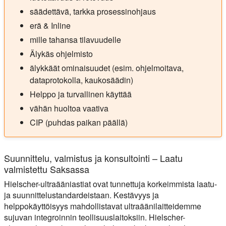
säädettävä, tarkka prosessinohjaus
erä & Inline
mille tahansa tilavuudelle
Älykäs ohjelmisto
älykkäät ominaisuudet (esim. ohjelmoitava,
dataprotokolla, kaukosäädin)
Helppo ja turvallinen käyttää
vähän huoltoa vaativa
CIP (puhdas paikan päällä)
Suunnittelu, valmistus ja konsultointi – Laatu
valmistettu Saksassa
Hielscher-ultraääniastiat ovat tunnettuja korkeimmista laatu-
ja suunnittelustandardeistaan. Kestävyys ja
helppokäyttöisyys mahdollistavat ultraäänilaitteidemme
sujuvan integroinnin teollisuuslaitoksiin. Hielscher-