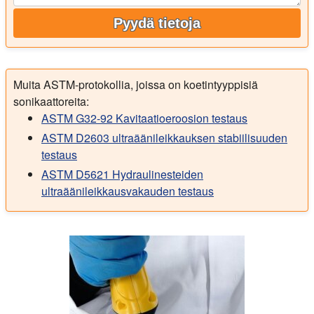
Pyydä tietoja
Muita ASTM-protokollia, joissa on koetintyyppisiä
sonikaattoreita:
ASTM G32-92 Kavitaatioeroosion testaus
ASTM D2603 ultraäänileikkauksen stabiilisuuden
testaus
ASTM D5621 Hydraulinesteiden
ultraäänileikkausvakauden testaus