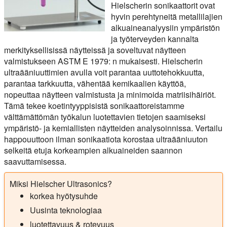
Hielscherin sonikaattorit ovat
hyvin perehtyneitä metallilajien
alkuaineanalyysiin ympäristön
ja työterveyden kannalta
merkityksellisissä näytteissä ja soveltuvat näytteen
valmistukseen ASTM E 1979: n mukaisesti. Hielscherin
ultraääniuuttimien avulla voit parantaa uuttotehokkuutta,
parantaa tarkkuutta, vähentää kemikaalien käyttöä,
nopeuttaa näytteen valmistusta ja minimoida matriisihäiriöt.
Tämä tekee koetintyyppisistä sonikaattoreistamme
välttämättömän työkalun luotettavien tietojen saamiseksi
ympäristö- ja kemiallisten näytteiden analysoinnissa. Vertailu
happouuttoon ilman sonikaatiota korostaa ultraääniuuton
selkeitä etuja korkeampien alkuaineiden saannon
saavuttamisessa.
Miksi Hielscher Ultrasonics?
korkea hyötysuhde
Uusinta teknologiaa
luotettavuus & rotevuus