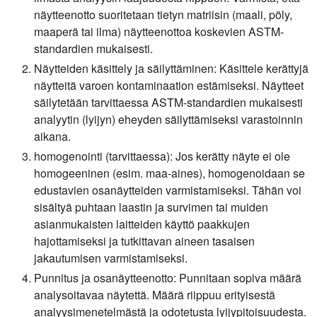
näytteenotto suoritetaan tietyn matriisin (maali, pöly,
maaperä tai ilma) näytteenottoa koskevien ASTM-
standardien mukaisesti.
Näytteiden käsittely ja säilyttäminen:
Käsittele kerättyjä
näytteitä varoen kontaminaation estämiseksi. Näytteet
säilytetään tarvittaessa ASTM-standardien mukaisesti
analyytin (lyijyn) eheyden säilyttämiseksi varastoinnin
aikana.
homogenointi (tarvittaessa):
Jos kerätty näyte ei ole
homogeeninen (esim. maa-aines), homogenoidaan se
edustavien osanäytteiden varmistamiseksi. Tähän voi
sisältyä puhtaan laastin ja survimen tai muiden
asianmukaisten laitteiden käyttö paakkujen
hajottamiseksi ja tutkittavan aineen tasaisen
jakautumisen varmistamiseksi.
Punnitus ja osanäytteenotto:
Punnitaan sopiva määrä
analysoitavaa näytettä. Määrä riippuu erityisestä
analyysimenetelmästä ja odotetusta lyijypitoisuudesta.