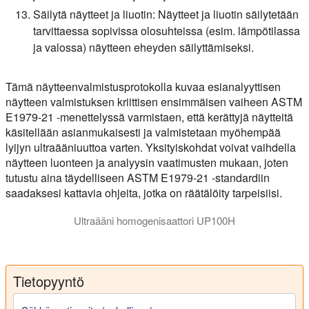
Säilytä näytteet ja liuotin:
Näytteet ja liuotin säilytetään
tarvittaessa sopivissa olosuhteissa (esim. lämpötilassa
ja valossa) näytteen eheyden säilyttämiseksi.
Tämä näytteenvalmistusprotokolla kuvaa esianalyyttisen
näytteen valmistuksen kriittisen ensimmäisen vaiheen ASTM
E1979-21 -menettelyssä varmistaen, että kerättyjä näytteitä
käsitellään asianmukaisesti ja valmistetaan myöhempää
lyijyn ultraääniuuttoa varten. Yksityiskohdat voivat vaihdella
näytteen luonteen ja analyysin vaatimusten mukaan, joten
tutustu aina täydelliseen ASTM E1979-21 -standardiin
saadaksesi kattavia ohjeita, jotka on räätälöity tarpeisiisi.
Ultraääni homogenisaattori UP100H
Tietopyyntö