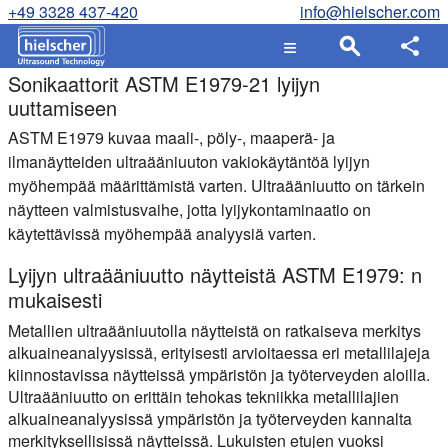
+49 3328 437-420
info@hielscher.com
Sonikaattorit ASTM E1979-21 lyijyn
uuttamiseen
ASTM E1979 kuvaa maali-, pöly-, maaperä- ja
ilmanäytteiden ultraääniuuton vakiokäytäntöä lyijyn
myöhempää määrittämistä varten. Ultraääniuutto on tärkein
näytteen valmistusvaihe, jotta lyijykontaminaatio on
käytettävissä myöhempää analyysiä varten.
Lyijyn ultraääniuutto näytteistä ASTM E1979: n
mukaisesti
Metallien ultraääniuutolla näytteistä on ratkaiseva merkitys
alkuaineanalyysissä, erityisesti arvioitaessa eri metallilajeja
kiinnostavissa näytteissä ympäristön ja työterveyden aloilla.
Ultraääniuutto on erittäin tehokas tekniikka metallilajien
alkuaineanalyysissä ympäristön ja työterveyden kannalta
merkityksellisissä näytteissä. Lukuisten etujen vuoksi