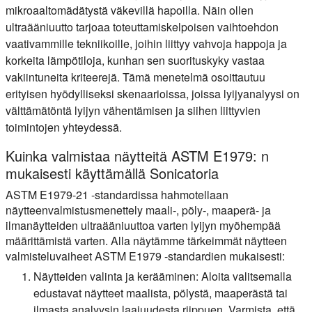
mikroaaltomädätystä väkevillä hapoilla. Näin ollen
ultraääniuutto tarjoaa toteuttamiskelpoisen vaihtoehdon
vaativammille tekniikoille, joihin liittyy vahvoja happoja ja
korkeita lämpötiloja, kunhan sen suorituskyky vastaa
vakiintuneita kriteerejä. Tämä menetelmä osoittautuu
erityisen hyödylliseksi skenaarioissa, joissa lyijyanalyysi on
välttämätöntä lyijyn vähentämisen ja siihen liittyvien
toimintojen yhteydessä.
Kuinka valmistaa näytteitä ASTM E1979: n
mukaisesti käyttämällä Sonicatoria
ASTM E1979-21 -standardissa hahmotellaan
näytteenvalmistusmenettely maali-, pöly-, maaperä- ja
ilmanäytteiden ultraääniuuttoa varten lyijyn myöhempää
määrittämistä varten. Alla näytämme tärkeimmät näytteen
valmisteluvaiheet ASTM E1979 -standardien mukaisesti:
Näytteiden valinta ja kerääminen:
Aloita valitsemalla
edustavat näytteet maalista, pölystä, maaperästä tai
ilmasta analyysin laajuudesta riippuen. Varmista, että