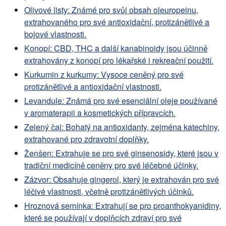
Olivové listy: Známé pro svůj obsah oleuropeinu,
extrahovaného pro své antioxidační, protizánětlivé a
bojové vlastnosti.
Konopí: CBD, THC a další kanabinoidy jsou účinně
extrahovány z konopí pro lékařské i rekreační použití.
Kurkumin z kurkumy: Vysoce ceněný pro své
protizánětlivé a antioxidační vlastnosti.
Levandule: Známá pro své esenciální oleje používané
v aromaterapii a kosmetických přípravcích.
Zelený čaj: Bohatý na antioxidanty, zejména katechiny,
extrahované pro zdravotní doplňky.
Ženšen: Extrahuje se pro své ginsenosidy, které jsou v
tradiční medicíně ceněny pro své léčebné účinky.
Zázvor: Obsahuje gingerol, který je extrahován pro své
léčivé vlastnosti, včetně protizánětlivých účinků.
Hroznová semínka: Extrahují se pro proanthokyanidiny,
které se používají v doplňcích zdraví pro své