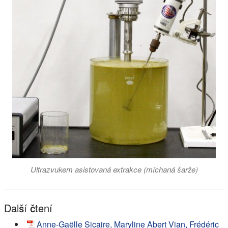
Ultrazvukem asistovaná extrakce (míchaná šarže)
Další čtení
Anne-Gaëlle Sicaire, Maryline Abert Vian, Frédéric