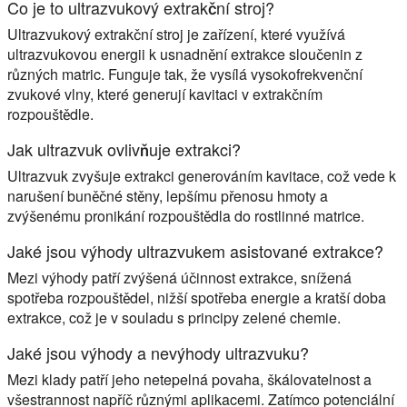
Co je to ultrazvukový extrakční stroj?
Ultrazvukový extrakční stroj je zařízení, které využívá
ultrazvukovou energii k usnadnění extrakce sloučenin z
různých matric. Funguje tak, že vysílá vysokofrekvenční
zvukové vlny, které generují kavitaci v extrakčním
rozpouštědle.
Jak ultrazvuk ovlivňuje extrakci?
Ultrazvuk zvyšuje extrakci generováním kavitace, což vede k
narušení buněčné stěny, lepšímu přenosu hmoty a
zvýšenému pronikání rozpouštědla do rostlinné matrice.
Jaké jsou výhody ultrazvukem asistované extrakce?
Mezi výhody patří zvýšená účinnost extrakce, snížená
spotřeba rozpouštědel, nižší spotřeba energie a kratší doba
extrakce, což je v souladu s principy zelené chemie.
Jaké jsou výhody a nevýhody ultrazvuku?
Mezi klady patří jeho netepelná povaha, škálovatelnost a
všestrannost napříč různými aplikacemi. Zatímco potenciální