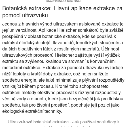
botanickou extrakci
Botanická extrakce: Hlavní aplikace extrakce za
pomoci ultrazvuku
Jednou z hlavních výhod ultrazvukem asistované extrakce je
její univerzálnost. Aplikace Hielscher sonikátorů byla zvláště
prospěšná v oblasti botanické extrakce, kde se používá k
extrakci éterických olejů, flavonoidů, fenolických sloučenin a
dalších bioaktivních látek z rostlinných materiálů. Účinnost
ultrazvukových procesorů Hielscher zajišťuje vyšší výtěžek
extraktu se zvýšenou kvalitou ve srovnání s konvenčními
metodami extrakce. Extrakce za pomoci ultrazvuku vyžaduje
nižší teploty a kratší doby extrakce, což nejen snižuje
spotřebu energie, ale také minimalizuje plýtvání rozpouštědly
vznikající během procesu. Kromě toho schopnost této
extrakční metody efektivně pracovat s různými rozpouštědly,
včetně vody a etanolu, které jsou bezpečnější jak pro lidskou
spotřebu, tak pro životní prostředí, podtrhuje její pozici jako
ekologické extrakční techniky.
Ultrazvuková botanická extrakce - Jak používat sonikátory k