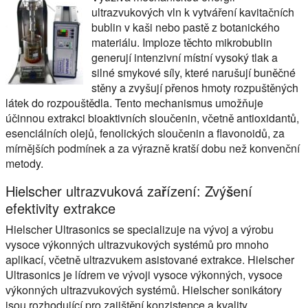
ultrazvukových vln k vytváření kavitačních
bublin v kaši nebo pastě z botanického
materiálu. Imploze těchto mikrobublin
generují intenzivní místní vysoký tlak a
silné smykové síly, které narušují buněčné
stěny a zvyšují přenos hmoty rozpuštěných
látek do rozpouštědla. Tento mechanismus umožňuje
účinnou extrakci bioaktivních sloučenin, včetně antioxidantů,
esenciálních olejů, fenolických sloučenin a flavonoidů, za
mírnějších podmínek a za výrazně kratší dobu než konvenční
metody.
Hielscher ultrazvuková zařízení: Zvýšení
efektivity extrakce
Hielscher Ultrasonics se specializuje na vývoj a výrobu
vysoce výkonných ultrazvukových systémů pro mnoho
aplikací, včetně ultrazvukem asistované extrakce. Hielscher
Ultrasonics je lídrem ve vývoji vysoce výkonných, vysoce
výkonných ultrazvukových systémů. Hielscher sonikátory
jsou rozhodující pro zajištění konzistence a kvality