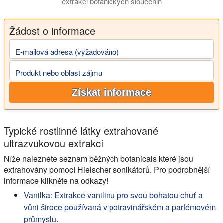
extrakci botanických sloučenin
V této prezentaci vás seznámíme s výrobou rostlinných extrakt
Žádost o informace
E-mailová adresa (vyžadováno)
Produkt nebo oblast zájmu
Získat informace
Typické rostlinné látky extrahované
ultrazvukovou extrakcí
Níže naleznete seznam běžných botanicals které jsou
extrahovány pomocí Hielscher sonikátorů. Pro podrobnější
informace klikněte na odkazy!
Vanilka: Extrakce vanilinu pro svou bohatou chuť a
vůni široce používaná v potravinářském a parfémovém
průmyslu.