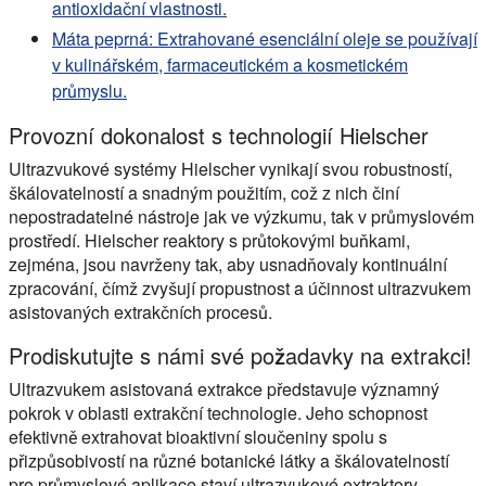
antioxidační vlastnosti.
Máta peprná: Extrahované esenciální oleje se používají
v kulinářském, farmaceutickém a kosmetickém
průmyslu.
Provozní dokonalost s technologií Hielscher
Ultrazvukové systémy Hielscher vynikají svou robustností,
škálovatelností a snadným použitím, což z nich činí
nepostradatelné nástroje jak ve výzkumu, tak v průmyslovém
prostředí. Hielscher reaktory s průtokovými buňkami,
zejména, jsou navrženy tak, aby usnadňovaly kontinuální
zpracování, čímž zvyšují propustnost a účinnost ultrazvukem
asistovaných extrakčních procesů.
Prodiskutujte s námi své požadavky na extrakci!
Ultrazvukem asistovaná extrakce představuje významný
pokrok v oblasti extrakční technologie. Jeho schopnost
efektivně extrahovat bioaktivní sloučeniny spolu s
přizpůsobivostí na různé botanické látky a škálovatelností
pro průmyslové aplikace staví ultrazvukové extraktory