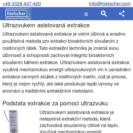
+49 3328 437-420
info@hielscher.com
Ultrazvukem asistovaná extrakce
Ultrazvukem asistovaná extrakce je velmi účinná a snadno
použitelná metoda pro extrakci bioaktivních sloučenin z
rostlinných látek. Tato extrakční technika je známá svou
účinností a schopností zachovat integritu bioaktivních
sloučenin během extrakce. Ultrazvukem asistovaná extrakce
využívá mechanickou energii ultrazvukových vln k usnadnění
extrakce cenných složek z rostlinných matric, což je proces,
který je nejen rychlý, ale také produkuje lepší výnosy ve
srovnání s tradičními extrakčními metodami.
Podstata extrakce za pomoci ultrazvuku
Ultrazvukem asistovaná extrakce je
netepelná extrakční metoda, která
zachovává sloučeniny citlivé na teplo.
Využívá mechanickou energii