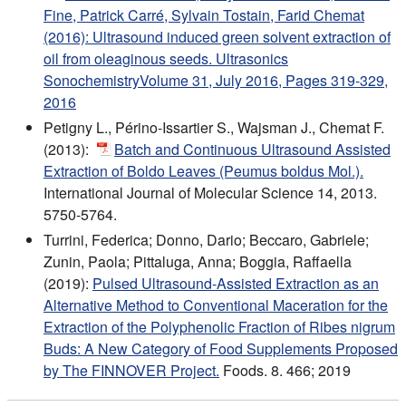
Fine, Patrick Carré, Sylvain Tostain, Farid Chemat
(2016): Ultrasound induced green solvent extraction of
oil from oleaginous seeds. Ultrasonics
SonochemistryVolume 31, July 2016, Pages 319-329,
2016
Petigny L., Périno-Issartier S., Wajsman J., Chemat F.
(2013):
Batch and Continuous Ultrasound Assisted
Extraction of Boldo Leaves (Peumus boldus Mol.).
International Journal of Molecular Science 14, 2013.
5750-5764.
Turrini, Federica; Donno, Dario; Beccaro, Gabriele;
Zunin, Paola; Pittaluga, Anna; Boggia, Raffaella
(2019):
Pulsed Ultrasound-Assisted Extraction as an
Alternative Method to Conventional Maceration for the
Extraction of the Polyphenolic Fraction of Ribes nigrum
Buds: A New Category of Food Supplements Proposed
by The FINNOVER Project.
Foods. 8. 466; 2019