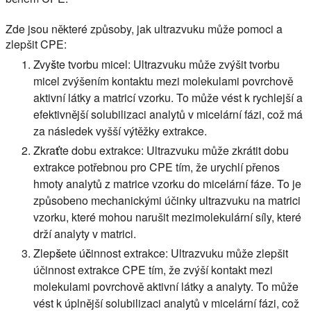
Zde jsou některé způsoby, jak ultrazvuku může pomoci a
zlepšit CPE:
Zvyšte tvorbu micel:
Ultrazvuku může zvýšit tvorbu
micel zvýšením kontaktu mezi molekulami povrchově
aktivní látky a matricí vzorku. To může vést k rychlejší a
efektivnější solubilizaci analytů v micelární fázi, což má
za následek vyšší výtěžky extrakce.
Zkraťte dobu extrakce:
Ultrazvuku může zkrátit dobu
extrakce potřebnou pro CPE tím, že urychlí přenos
hmoty analytů z matrice vzorku do micelární fáze. To je
způsobeno mechanickými účinky ultrazvuku na matrici
vzorku, které mohou narušit mezimolekulární síly, které
drží analyty v matrici.
Zlepšete účinnost extrakce:
Ultrazvuku může zlepšit
účinnost extrakce CPE tím, že zvýší kontakt mezi
molekulami povrchově aktivní látky a analyty. To může
vést k úplnější solubilizaci analytů v micelární fázi, což