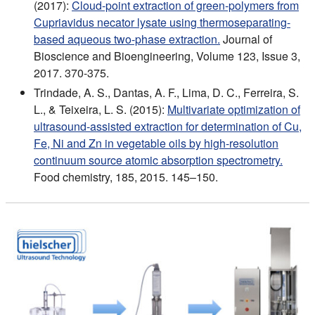
(2017):
Cloud-point extraction of green-polymers from
Cupriavidus necator lysate using thermoseparating-
based aqueous two-phase extraction.
Journal of
Bioscience and Bioengineering, Volume 123, Issue 3,
2017. 370-375.
Trindade, A. S., Dantas, A. F., Lima, D. C., Ferreira, S.
L., & Teixeira, L. S. (2015):
Multivariate optimization of
ultrasound-assisted extraction for determination of Cu,
Fe, Ni and Zn in vegetable oils by high-resolution
continuum source atomic absorption spectrometry.
Food chemistry, 185, 2015. 145–150.