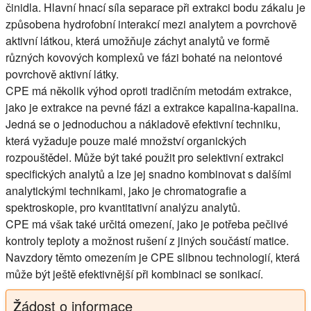
činidla. Hlavní hnací síla separace při extrakci bodu zákalu je
způsobena hydrofobní interakcí mezi analytem a povrchově
aktivní látkou, která umožňuje záchyt analytů ve formě
různých kovových komplexů ve fázi bohaté na neiontové
povrchově aktivní látky.
CPE má několik výhod oproti tradičním metodám extrakce,
jako je extrakce na pevné fázi a extrakce kapalina-kapalina.
Jedná se o jednoduchou a nákladově efektivní techniku,
která vyžaduje pouze malé množství organických
rozpouštědel. Může být také použit pro selektivní extrakci
specifických analytů a lze jej snadno kombinovat s dalšími
analytickými technikami, jako je chromatografie a
spektroskopie, pro kvantitativní analýzu analytů.
CPE má však také určitá omezení, jako je potřeba pečlivé
kontroly teploty a možnost rušení z jiných součástí matice.
Navzdory těmto omezením je CPE slibnou technologií, která
může být ještě efektivnější při kombinaci se sonikací.
Žádost o informace