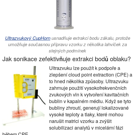
Ultrazvukový CupHorn
usnadňuje extrakci bodu zákalu, protože
umožňuje současnou přípravu vzorku z několika lahviček za
stejných podmínek
Jak sonikace zefektivňuje extrakci bodů oblaku?
Ultrazvuku lze použít k podpoře a
zlepšení
cloud point extraction (CPE)
a
to hned několika způsoby. Ultrazvuku
zahrnuje použití vysokofrekvenčních
zvukových vln k vytvoření kavitačních
bublin v kapalném médiu. Když se tyto
bubliny zhroutí, generují lokalizované
vysoké teploty a tlaky, které mohou
narušit matrici vzorku a zvýšit
solubilizaci analytů v micelární fázi
během CPE.