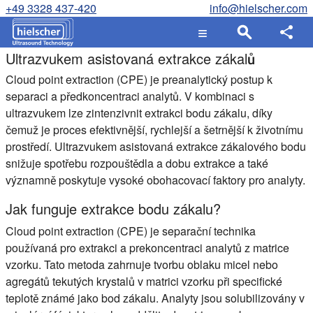
+49 3328 437-420
info@hielscher.com
Ultrazvukem asistovaná extrakce zákalů
Cloud point extraction (CPE)
je preanalytický postup k
separaci a předkoncentraci analytů. V kombinaci s
ultrazvukem lze zintenzivnit extrakci bodu zákalu, díky
čemuž je proces efektivnější, rychlejší a šetrnější k životnímu
prostředí. Ultrazvukem asistovaná extrakce zákalového bodu
snižuje spotřebu rozpouštědla a dobu extrakce a také
významně poskytuje vysoké obohacovací faktory pro analyty.
Jak funguje extrakce bodu zákalu?
Cloud point extraction (CPE)
je separační technika
používaná pro extrakci a prekoncentraci analytů z matrice
vzorku. Tato metoda zahrnuje tvorbu oblaku micel nebo
agregátů tekutých krystalů v matrici vzorku při specifické
teplotě známé jako bod zákalu. Analyty jsou solubilizovány v