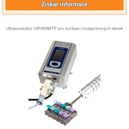
Získat informace
Ultrasonicator UIP400MTP pro sonikaci vícejamkových desek
Video ukazuje ultrazvukový systém přípravy vzorků UIP400MTP,