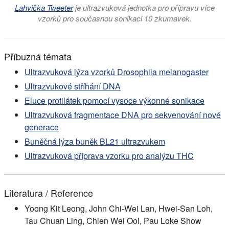
Lahvička Tweeter
je ultrazvuková jednotka pro přípravu více
vzorků pro současnou sonikaci 10 zkumavek.
Příbuzná témata
Ultrazvuková lýza vzorků Drosophila melanogaster
Ultrazvukové stříhání DNA
Eluce protilátek pomocí vysoce výkonné sonikace
Ultrazvuková fragmentace DNA pro sekvenování nové
generace
Buněčná lýza buněk BL21 ultrazvukem
Ultrazvuková příprava vzorku pro analýzu THC
Literatura / Reference
Yoong Kit Leong, John Chi-Wei Lan, Hwei-San Loh,
Tau Chuan Ling, Chien Wei Ooi, Pau Loke Show