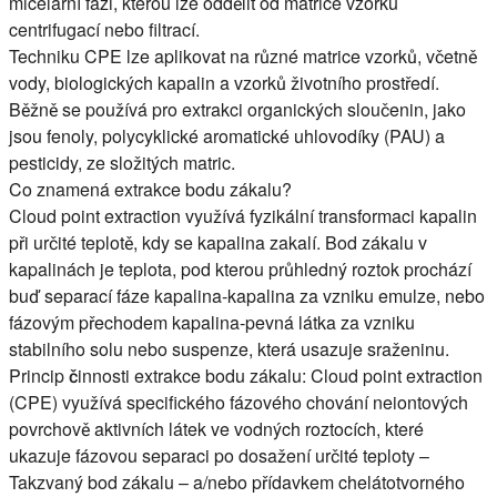
micelární fázi, kterou lze oddělit od matrice vzorku
centrifugací nebo filtrací.
Techniku CPE lze aplikovat na různé matrice vzorků, včetně
vody, biologických kapalin a vzorků životního prostředí.
Běžně se používá pro extrakci organických sloučenin, jako
jsou fenoly, polycyklické aromatické uhlovodíky (PAU) a
pesticidy, ze složitých matric.
Co znamená extrakce bodu zákalu?
Cloud point extraction
využívá fyzikální transformaci kapalin
při určité teplotě, kdy se kapalina zakalí. Bod zákalu v
kapalinách je teplota, pod kterou průhledný roztok prochází
buď separací fáze kapalina-kapalina za vzniku emulze, nebo
fázovým přechodem kapalina-pevná látka za vzniku
stabilního solu nebo suspenze, která usazuje sraženinu.
Princip činnosti extrakce bodu zákalu:
Cloud point extraction
(CPE)
využívá specifického fázového chování neiontových
povrchově aktivních látek ve vodných roztocích, které
ukazuje fázovou separaci po dosažení určité teploty –
Takzvaný bod zákalu – a/nebo přídavkem chelátotvorného