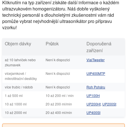
Kliknutím na typ zařízení získáte další informace o každém
ultrazvukovém homogenizátoru. Náš dobře vyškolený
technický personál s dlouholetými zkušenostmi vám rád
pomůže vybrat nejvhodnější ultrasonikátor pro přípravu
vzorku!
Objem dávky
Průtok
Doporučená
zařízení
až 10 lahviček nebo
Není k dispozici
VialTweeter
zkumavek
vícejamkové /
Není k dispozici
UIP400MTP
mikrotitrační destičky
více trubic / nádob
Není k dispozici
Roh Poháru
1 až 500 ml
10 až 200 ml / min
UP100H
10 až 1000 ml
20 až 200 ml/min
UP200Ht
,
UP200St
10 až 2000 ml
20 až 400 ml/min
UP400St