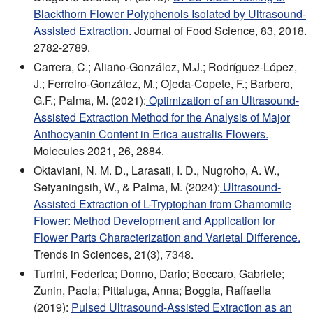
Blackthorn Flower Polyphenols Isolated by Ultrasound-
Assisted Extraction.
Journal of Food Science, 83, 2018.
2782-2789.
Carrera, C.; Aliaño-González, M.J.; Rodríguez-López,
J.; Ferreiro-González, M.; Ojeda-Copete, F.; Barbero,
G.F.; Palma, M. (2021):
Optimization of an Ultrasound-
Assisted Extraction Method for the Analysis of Major
Anthocyanin Content in Erica australis Flowers.
Molecules 2021, 26, 2884.
Oktaviani, N. M. D., Larasati, I. D., Nugroho, A. W.,
Setyaningsih, W., & Palma, M. (2024):
Ultrasound-
Assisted Extraction of L-Tryptophan from Chamomile
Flower: Method Development and Application for
Flower Parts Characterization and Varietal Difference.
Trends in Sciences, 21(3), 7348.
Turrini, Federica; Donno, Dario; Beccaro, Gabriele;
Zunin, Paola; Pittaluga, Anna; Boggia, Raffaella
(2019):
Pulsed Ultrasound-Assisted Extraction as an