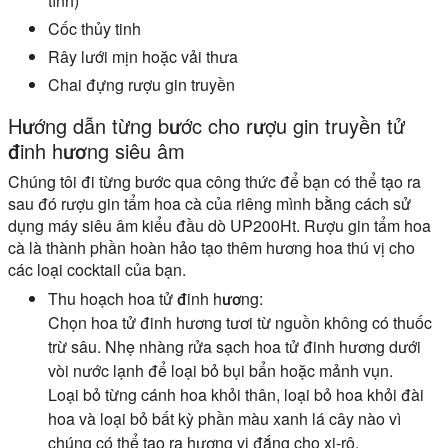
tính)
Cốc thủy tinh
Rây lưới mịn hoặc vải thưa
Chai đựng rượu gin truyền
Hướng dẫn từng bước cho rượu gin truyền tử
đinh hương siêu âm
Chúng tôi đi từng bước qua công thức để bạn có thể tạo ra
sau đó rượu gin tẩm hoa cà của riêng mình bằng cách sử
dụng máy siêu âm kiểu đầu dò UP200Ht. Rượu gin tẩm hoa
cà là thành phần hoàn hảo tạo thêm hương hoa thú vị cho
các loại cocktail của bạn.
Thu hoạch hoa tử đinh hương:
Chọn hoa tử đinh hương tươi từ nguồn không có thuốc
trừ sâu. Nhẹ nhàng rửa sạch hoa tử đinh hương dưới
vòi nước lạnh để loại bỏ bụi bẩn hoặc mảnh vụn.
Loại bỏ từng cánh hoa khỏi thân, loại bỏ hoa khỏi đài
hoa và loại bỏ bất kỳ phần màu xanh lá cây nào vì
chúng có thể tạo ra hương vị đắng cho xi-rô.