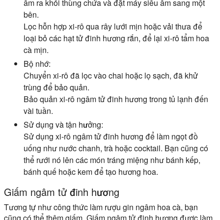
âm ra khỏi thùng chứa và đặt máy siêu âm sang một
bên.
Lọc hỗn hợp xi-rô qua rây lưới mịn hoặc vải thưa để
loại bỏ các hạt tử đinh hương rắn, để lại xi-rô tẩm hoa
cà mịn.
Bộ nhớ:
Chuyển xi-rô đã lọc vào chai hoặc lọ sạch, đã khử
trùng để bảo quản.
Bảo quản xi-rô ngâm tử đinh hương trong tủ lạnh đến
vài tuần.
Sử dụng và tận hưởng:
Sử dụng xi-rô ngâm tử đinh hương để làm ngọt đồ
uống như nước chanh, trà hoặc cocktail. Bạn cũng có
thể rưới nó lên các món tráng miệng như bánh kếp,
bánh quế hoặc kem để tạo hương hoa.
Giấm ngâm tử đinh hương
Tương tự như công thức làm rượu gin ngâm hoa cà, bạn
cũng có thể thêm giấm. Giấm ngâm tử đinh hương được làm