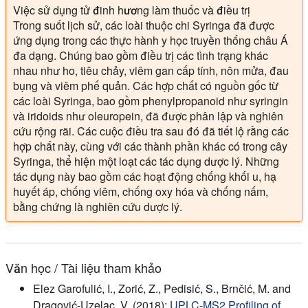
Việc sử dụng tử đinh hương làm thuốc và điều trị
Trong suốt lịch sử, các loài thuộc chi Syringa đã được
ứng dụng trong các thực hành y học truyền thống châu Á
đa dạng. Chúng bao gồm điều trị các tình trạng khác
nhau như ho, tiêu chảy, viêm gan cấp tính, nôn mửa, đau
bụng và viêm phế quản. Các hợp chất có nguồn gốc từ
các loài Syringa, bao gồm phenylpropanoid như syringin
và iridoids như oleuropein, đã được phân lập và nghiên
cứu rộng rãi. Các cuộc điều tra sau đó đã tiết lộ rằng các
hợp chất này, cùng với các thành phần khác có trong cây
Syringa, thể hiện một loạt các tác dụng dược lý. Những
tác dụng này bao gồm các hoạt động chống khối u, hạ
huyết áp, chống viêm, chống oxy hóa và chống nấm,
bằng chứng là nghiên cứu dược lý.
Văn học / Tài liệu tham khảo
Elez Garofulić, I., Zorić, Z., Pedisić, S., Brnčić, M. and
Dragović-Uzelac, V. (2018):
UPLC-MS2 Profiling of