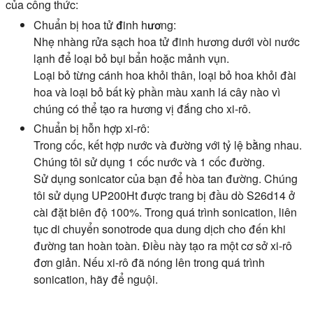
của công thức:
Chuẩn bị hoa tử đinh hương:
Nhẹ nhàng rửa sạch hoa tử đinh hương dưới vòi nước
lạnh để loại bỏ bụi bẩn hoặc mảnh vụn.
Loại bỏ từng cánh hoa khỏi thân, loại bỏ hoa khỏi đài
hoa và loại bỏ bất kỳ phần màu xanh lá cây nào vì
chúng có thể tạo ra hương vị đắng cho xi-rô.
Chuẩn bị hỗn hợp xi-rô:
Trong cốc, kết hợp nước và đường với tỷ lệ bằng nhau.
Chúng tôi sử dụng 1 cốc nước và 1 cốc đường.
Sử dụng sonicator của bạn để hòa tan đường. Chúng
tôi sử dụng UP200Ht được trang bị đầu dò S26d14 ở
cài đặt biên độ 100%. Trong quá trình sonication, liên
tục di chuyển sonotrode qua dung dịch cho đến khi
đường tan hoàn toàn. Điều này tạo ra một cơ sở xi-rô
đơn giản. Nếu xi-rô đã nóng lên trong quá trình
sonication, hãy để nguội.