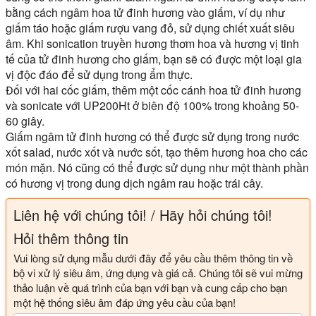
bằng cách ngâm hoa tử đinh hương vào giấm, ví dụ như
giấm táo hoặc giấm rượu vang đỏ, sử dụng chiết xuất siêu
âm. Khi sonication truyền hương thơm hoa và hương vị tinh
tế của tử đinh hương cho giấm, bạn sẽ có được một loại gia
vị độc đáo để sử dụng trong ẩm thực.
Đối với hai cốc giấm, thêm một cốc cánh hoa tử đinh hương
và sonicate với UP200Ht ở biên độ 100% trong khoảng 50-
60 giây.
Giấm ngâm tử đinh hương có thể được sử dụng trong nước
xốt salad, nước xốt và nước sốt, tạo thêm hương hoa cho các
món mặn. Nó cũng có thể được sử dụng như một thành phần
có hương vị trong dung dịch ngâm rau hoặc trái cây.
Liên hệ với chúng tôi! / Hãy hỏi chúng tôi!
Hỏi thêm thông tin
Vui lòng sử dụng mẫu dưới đây để yêu cầu thêm thông tin về
bộ vi xử lý siêu âm, ứng dụng và giá cả. Chúng tôi sẽ vui mừng
thảo luận về quá trình của bạn với bạn và cung cấp cho bạn
một hệ thống siêu âm đáp ứng yêu cầu của bạn!