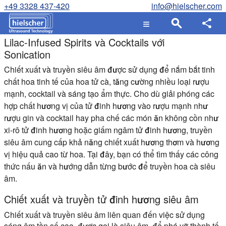
+49 3328 437-420
info@hielscher.com
Lilac-Infused Spirits và Cocktails với
Sonication
Chiết xuất và truyền siêu âm được sử dụng để nắm bắt tinh
chất hoa tinh tế của hoa tử cà, tăng cường nhiều loại rượu
mạnh, cocktail và sáng tạo ẩm thực. Cho dù giải phóng các
hợp chất hương vị của tử đinh hương vào rượu mạnh như
rượu gin và cocktail hay pha chế các món ăn không cồn như
xi-rô tử đinh hương hoặc giấm ngâm tử đinh hương, truyền
siêu âm cung cấp khả năng chiết xuất hương thơm và hương
vị hiệu quả cao từ hoa. Tại đây, bạn có thể tìm thấy các công
thức nấu ăn và hướng dẫn từng bước để truyền hoa cà siêu
âm.
Chiết xuất và truyền tử đinh hương siêu âm
Chiết xuất và truyền siêu âm liên quan đến việc sử dụng
sóng âm tần số cao, được gọi là siêu âm, để phá vỡ thành tế