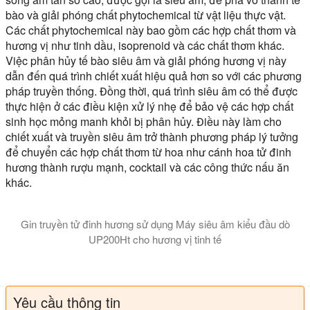
bào và giải phóng chất phytochemical từ vật liệu thực vật.
Các chất phytochemical này bao gồm các hợp chất thơm và
hương vị như tinh dầu, isoprenoid và các chất thơm khác.
Việc phân hủy tế bào siêu âm và giải phóng hương vị này
dẫn đến quá trình chiết xuất hiệu quả hơn so với các phương
pháp truyền thống. Đồng thời, quá trình siêu âm có thể được
thực hiện ở các điều kiện xử lý nhẹ để bảo vệ các hợp chất
sinh học mỏng manh khỏi bị phân hủy. Điều này làm cho
chiết xuất và truyền siêu âm trở thành phương pháp lý tưởng
để chuyển các hợp chất thơm từ hoa như cánh hoa tử đinh
hương thành rượu mạnh, cocktail và các công thức nấu ăn
khác.
Gin truyền tử đinh hương sử dụng Máy siêu âm kiểu đầu dò
UP200Ht cho hương vị tinh tế
Bạn có tự hỏi làm thế nào các loại rượu mạnh thủ công và cock
Yêu cầu thông tin