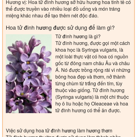
Hương vị: Hoa tử đinh hương sở hữu hương hoa tinh tế có
thể được truyền vào nhiều loại đồ uống và món tráng
miệng khác nhau để tạo thêm nét độc đáo.
Hoa tử đinh hương được sử dụng để làm gì?
Tử đinh hương là gì?
Tử đinh hương, được gọi một cách
khoa học là Syringa vulgaris, là
một loài thực vật có hoa có nguồn
gốc từ đông nam châu Âu và châu
Á. Nó được trồng rộng rãi vì những
bông hoa đẹp và thơm, nở thành
từng chùm từ trắng đến tím, tùy
thuộc vào giống. Tử đinh hương
(Syringa vulgaris) là một chi thuộc
họ ô liu hoặc họ Oleaceae và hoa
tử đinh hương có thể ăn được.
Việc sử dụng hoa tử đinh hương làm hương thơm