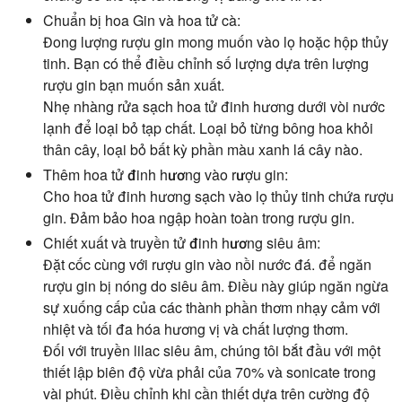
Chuẩn bị hoa Gin và hoa tử cà:
Đong lượng rượu gin mong muốn vào lọ hoặc hộp thủy
tinh. Bạn có thể điều chỉnh số lượng dựa trên lượng
rượu gin bạn muốn sản xuất.
Nhẹ nhàng rửa sạch hoa tử đinh hương dưới vòi nước
lạnh để loại bỏ tạp chất. Loại bỏ từng bông hoa khỏi
thân cây, loại bỏ bất kỳ phần màu xanh lá cây nào.
Thêm hoa tử đinh hương vào rượu gin:
Cho hoa tử đinh hương sạch vào lọ thủy tinh chứa rượu
gin. Đảm bảo hoa ngập hoàn toàn trong rượu gin.
Chiết xuất và truyền tử đinh hương siêu âm:
Đặt cốc cùng với rượu gin vào nồi nước đá. để ngăn
rượu gin bị nóng do siêu âm. Điều này giúp ngăn ngừa
sự xuống cấp của các thành phần thơm nhạy cảm với
nhiệt và tối đa hóa hương vị và chất lượng thơm.
Đối với truyền lilac siêu âm, chúng tôi bắt đầu với một
thiết lập biên độ vừa phải của 70% và sonicate trong
vài phút. Điều chỉnh khi cần thiết dựa trên cường độ