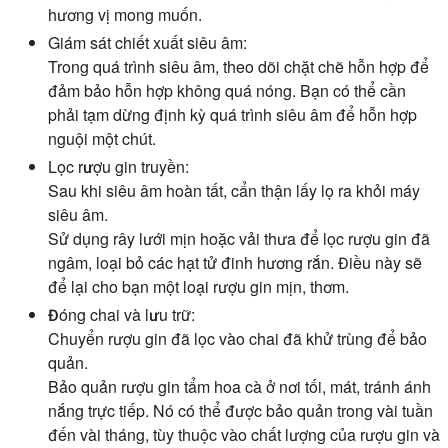
hương vị mong muốn.
Giám sát chiết xuất siêu âm:
Trong quá trình siêu âm, theo dõi chặt chẽ hỗn hợp để
đảm bảo hỗn hợp không quá nóng. Bạn có thể cần
phải tạm dừng định kỳ quá trình siêu âm để hỗn hợp
nguội một chút.
Lọc rượu gin truyền:
Sau khi siêu âm hoàn tất, cẩn thận lấy lọ ra khỏi máy
siêu âm.
Sử dụng rây lưới mịn hoặc vải thưa để lọc rượu gin đã
ngâm, loại bỏ các hạt tử đinh hương rắn. Điều này sẽ
để lại cho bạn một loại rượu gin mịn, thơm.
Đóng chai và lưu trữ:
Chuyển rượu gin đã lọc vào chai đã khử trùng để bảo
quản.
Bảo quản rượu gin tẩm hoa cà ở nơi tối, mát, tránh ánh
nắng trực tiếp. Nó có thể được bảo quản trong vài tuần
đến vài tháng, tùy thuộc vào chất lượng của rượu gin và