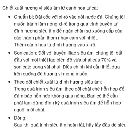
Chiết xuất hương vị siêu âm từ cánh hoa tử cà:
Chuẩn bị:
Đặt cốc với xi-rô vào nồi nước đá. Chúng tôi
muốn tránh làm nóng xi-rô trong quá trình truyền tử
đinh hương siêu âm để ngăn chặn sự xuống cấp của
các thành phần thơm nhạy cảm với nhiệt.
Thêm cánh hoa tử đinh hương vào xi-rô.
Sonication:
Đối với truyền lilac siêu âm, chúng tôi bắt
đầu với một thiết lập biên độ vừa phải của 70% và
sonicate trong vài phút. Điều chỉnh khi cần thiết dựa
trên cường độ hương vị mong muốn.
Theo dõi chiết xuất tử đinh hương siêu âm:
Trong quá trình siêu âm, theo dõi chặt chẽ hỗn hợp để
đảm bảo hỗn hợp không quá nóng. Bạn có thể cần
phải tạm dừng định kỳ quá trình siêu âm để hỗn hợp
nguội một chút.
Dòng:
Sau khi quá trình siêu âm hoàn tất, hãy lấy đầu dò siêu