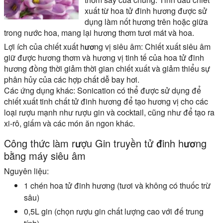
xuất từ hoa tử đinh hương được sử
dụng làm nốt hương trên hoặc giữa
trong nước hoa, mang lại hương thơm tươi mát và hoa.
Lợi ích của chiết xuất hương vị siêu âm:
Chiết xuất siêu âm
giữ được hương thơm và hương vị tinh tế của hoa tử đinh
hương đồng thời giảm thời gian chiết xuất và giảm thiểu sự
phân hủy của các hợp chất dễ bay hơi.
Các ứng dụng khác:
Sonication có thể được sử dụng để
chiết xuất tinh chất tử đinh hương để tạo hương vị cho các
loại rượu mạnh như rượu gin và cocktail, cũng như để tạo ra
xi-rô, giấm và các món ăn ngon khác.
Công thức làm rượu Gin truyền tử đinh hương
bằng máy siêu âm
Nguyên liệu:
1 chén hoa tử đinh hương (tươi và không có thuốc trừ
sâu)
0,5L gin (chọn rượu gin chất lượng cao với đế trung