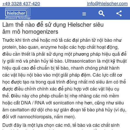
+49 3328 437-420
info@hielscher.com
Làm thế nào để sử dụng Hielscher siêu
âm mô homogenizers
Trước khi tinh chế hoặc mô tả các đại phân tử nội bào như
protein, bào quan, enzyme hoặc các hợp chất hoạt động,
điều cần thiết là phải sử dụng một phương pháp hiệu quả để
ly giải mô và phân hủy tế bào. Ultrasonication là một kỹ thuật
hiệu quả cao để chuẩn bị tế bào, nhanh chóng phát hành
các vật liệu nội bào vào một giải pháp đệm. Các lực cắt cơ
học được tạo ra trong quá trình đồng nhất mô siêu âm có thể
được điều chỉnh chính xác để phù hợp với các vật liệu cụ
thể. Điều này cho phép chuẩn bị nhẹ nhàng các mô mềm
hoặc cắt DNA / RNA với sonication nhẹ hơn, cũng như siêu
âm cavitation dữ dội cho sự gián đoạn tế bào phá hủy (ví dụ,
đối với nannochloropsis, nấm men).
Dưới đây là một lựa chọn các mô, tế bào và các chất sinh