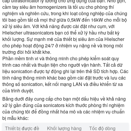
cấp ultrasonicator lý tưởng cho ứng dụng của bạn. Nhỏ gọn,
cầm tay siêu âm homogenizers là tối ưu cho phòng thí
nghiệm và nghiên cứu, trong khi loạt công nghiệp của chúng
tôi bao gồm tất cả mọi thứ giữa 0,5kW đến 16kW cho mỗi bộ
xử lý siêu âm. Với khả năng được cài đặt như cụm, với
Hielscher ultrasonicators bạn có thể xử lý hầu như bất kỳ
khối lượng. Sự mạnh mẽ của thiết bị siêu âm của Hielscher
cho phép hoạt động 24/7 ở nhiệm vụ nặng nề và trong môi
trường đòi hỏi khắt khe.
Phần mềm tinh vi và thông minh cho phép kiểm soát quy
trình cao nhất và thuận tiện cho người vận hành. Tất cả dữ
liệu sonication được tự động ghi lại trên thẻ SD tích hợp. Các
tính năng thông minh khác bao gồm cài đặt trước và lưu các
thông số sonication, kết nối mạng LAN và điều khiển từ xa
của trình duyệt.
Bảng dưới đây cung cấp cho bạn một dấu hiệu về khả năng
xử lý gần đúng của sonicators kích thước phòng thí nghiệm
của chúng tôi để đồng nhất hóa mô và các nhiệm vụ chuẩn
bị mẫu khác:
Thiết bị được đề
Khối lượng hàng
Tốc độ dòng