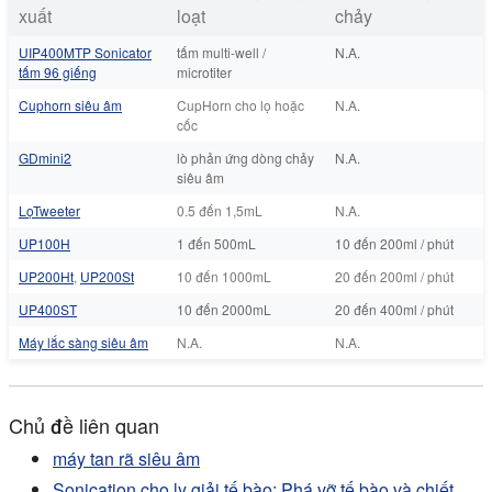
xuất
loạt
chảy
UIP400MTP Sonicator
tấm multi-well /
N.A.
tấm 96 giếng
microtiter
Cuphorn siêu âm
CupHorn cho lọ hoặc
N.A.
cốc
GDmini2
lò phản ứng dòng chảy
N.A.
siêu âm
LọTweeter
0.5 đến 1,5mL
N.A.
UP100H
1 đến 500mL
10 đến 200ml / phút
UP200Ht
,
UP200St
10 đến 1000mL
20 đến 200ml / phút
UP400ST
10 đến 2000mL
20 đến 400ml / phút
Máy lắc sàng siêu âm
N.A.
N.A.
Chủ đề liên quan
máy tan rã siêu âm
Sonication cho ly giải tế bào: Phá vỡ tế bào và chiết