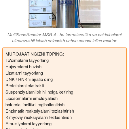
MultiSonoReactor MSR-4 - bu farmatsevtika va vaktsinalarni
ultratovushli ishlab chiqarish uchun sanoat inline reaktor.
MUROJAATINGIZNI TOPING:
To'qimalarni tayyorlang
Hujayralarni buzish
Lizatlarni tayyorlang
DNK / RNKni ajratib oling
Proteinlarni ekstrakti
Suspenziyalarni bir hil holga keltiring
Liposomalarni emulsiyalash
bakterial faollikni rag'batlantirish
Enzimatik reaktsiyalarni tezlashtirish
Kimyoviy reaksiyalarni tezlashtirish
Emulsiyalarni tayyorlang