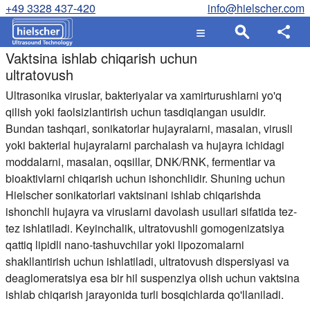
+49 3328 437-420
info@hielscher.com
Vaktsina ishlab chiqarish uchun
ultratovush
Ultrasonika viruslar, bakteriyalar va xamirturushlarni yo'q
qilish yoki faolsizlantirish uchun tasdiqlangan usuldir.
Bundan tashqari, sonikatorlar hujayralarni, masalan, virusli
yoki bakterial hujayralarni parchalash va hujayra ichidagi
moddalarni, masalan, oqsillar, DNK/RNK, fermentlar va
bioaktivlarni chiqarish uchun ishonchlidir. Shuning uchun
Hielscher sonikatorlari vaktsinani ishlab chiqarishda
ishonchli hujayra va viruslarni davolash usullari sifatida tez-
tez ishlatiladi. Keyinchalik, ultratovushli gomogenizatsiya
qattiq lipidli nano-tashuvchilar yoki lipozomalarni
shakllantirish uchun ishlatiladi, ultratovush dispersiyasi va
deaglomeratsiya esa bir hil suspenziya olish uchun vaktsina
ishlab chiqarish jarayonida turli bosqichlarda qo'llaniladi.