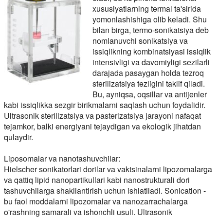
xususiyatlarning termal ta'sirida
yomonlashishiga olib keladi. Shu
bilan birga, termo-sonikatsiya deb
nomlanuvchi sonikatsiya va
issiqlikning kombinatsiyasi issiqlik
intensivligi va davomiyligi sezilarli
darajada pasaygan holda tezroq
sterilizatsiya tezligini taklif qiladi.
Bu, ayniqsa, oqsillar va antijenler
kabi issiqlikka sezgir birikmalarni saqlash uchun foydalidir.
Ultrasonik sterilizatsiya va pasterizatsiya jarayoni nafaqat
tejamkor, balki energiyani tejaydigan va ekologik jihatdan
qulaydir.
Liposomalar va nanotashuvchilar:
Hielscher sonikatorlari dorilar va vaktsinalarni lipozomalarga
va qattiq lipid nanopartikullari kabi nanostrukturali dori
tashuvchilarga shakllantirish uchun ishlatiladi. Sonication -
bu faol moddalarni lipozomalar va nanozarrachalarga
o'rashning samarali va ishonchli usuli. Ultrasonik