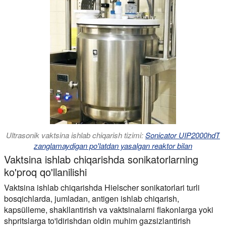
Ultrasonik vaktsina ishlab chiqarish tizimi:
Sonicator UIP2000hdT
zanglamaydigan po'latdan yasalgan reaktor bilan
Vaktsina ishlab chiqarishda sonikatorlarning
ko'proq qo'llanilishi
Vaktsina ishlab chiqarishda Hielscher sonikatorlari turli
bosqichlarda, jumladan, antigen ishlab chiqarish,
kapsülleme, shakllantirish va vaktsinalarni flakonlarga yoki
shpritslarga to'ldirishdan oldin muhim gazsizlantirish