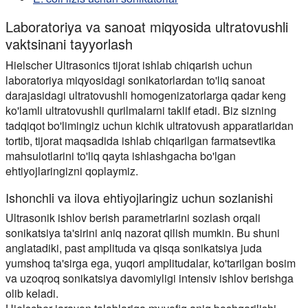
Laboratoriya va sanoat miqyosida ultratovushli
vaktsinani tayyorlash
Hielscher Ultrasonics tijorat ishlab chiqarish uchun
laboratoriya miqyosidagi sonikatorlardan to'liq sanoat
darajasidagi ultratovushli homogenizatorlarga qadar keng
ko'lamli ultratovushli qurilmalarni taklif etadi. Biz sizning
tadqiqot bo'limingiz uchun kichik ultratovush apparatlaridan
tortib, tijorat maqsadida ishlab chiqarilgan farmatsevtika
mahsulotlarini to'liq qayta ishlashgacha bo'lgan
ehtiyojlaringizni qoplaymiz.
Ishonchli va ilova ehtiyojlaringiz uchun sozlanishi
Ultrasonik ishlov berish parametrlarini sozlash orqali
sonikatsiya ta'sirini aniq nazorat qilish mumkin. Bu shuni
anglatadiki, past amplituda va qisqa sonikatsiya juda
yumshoq ta'sirga ega, yuqori amplitudalar, ko'tarilgan bosim
va uzoqroq sonikatsiya davomiyligi intensiv ishlov berishga
olib keladi.