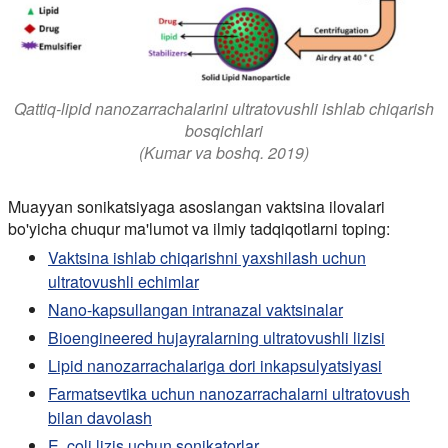
Qattiq-lipid nanozarrachalarini ultratovushli ishlab chiqarish
bosqichlari
(Kumar va boshq. 2019)
Muayyan sonikatsiyaga asoslangan vaktsina ilovalari
bo'yicha chuqur ma'lumot va ilmiy tadqiqotlarni toping:
Vaktsina ishlab chiqarishni yaxshilash uchun
ultratovushli echimlar
Nano-kapsullangan intranazal vaktsinalar
Bioengineered hujayralarning ultratovushli lizisi
Lipid nanozarrachalariga dori inkapsulyatsiyasi
Farmatsevtika uchun nanozarrachalarni ultratovush
bilan davolash
E. coli lizis uchun sonikatorlar