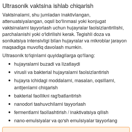
Ultrasonik vaktsina ishlab chiqarish
Vaktsinalarni, shu jumladan inaktivlangan,
attenuatsiyalangan, oqsil bo'linmasi yoki konjugat
vaktsinalarni tayyorlash uchun hujayralar faolsizlantirilishi,
parchalanishi yoki o'ldirilishi kerak. Tegishli doza va
sonikatsiya intensivligi bilan hujayralar va mikroblar jarayon
maqsadiga muvofiq davolash mumkin.
Ultrasonik to'lqinlarni quyidagilarga qo'llang:
hujayralarni buzadi va lizatlaydi
virusli va bakterial hujayralarni faolsizlantirish
hujayra ichidagi moddalarni, masalan, oqsillarni,
antijenlarni chiqarish
bakterial faollikni rag'batlantirish
nanodori tashuvchilarni tayyorlash
fermentlarni faollashtirish / inaktivatsiya qilish
nano-emulsiyalar va qo'sh emulsiyalar tayyorlang