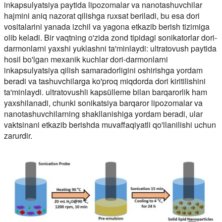
inkapsulyatsiya paytida lipozomalar va nanotashuvchilar
hajmini aniq nazorat qilishga ruxsat beriladi, bu esa dori
vositalarini yanada izchil va yagona etkazib berish tizimiga
olib keladi. Bir vaqtning o'zida zond tipidagi sonikatorlar dori-
darmonlarni yaxshi yuklashni ta'minlaydi: ultratovush paytida
hosil bo'lgan mexanik kuchlar dori-darmonlarni
inkapsulyatsiya qilish samaradorligini oshirishga yordam
beradi va tashuvchilarga ko'proq miqdorda dori kiritilishini
ta'minlaydi. ultratovushli kapsülleme bilan barqarorlik ham
yaxshilanadi, chunki sonikatsiya barqaror lipozomalar va
nanotashuvchilarning shakllanishiga yordam beradi, ular
vaktsinani etkazib berishda muvaffaqiyatli qo'llanilishi uchun
zarurdir.