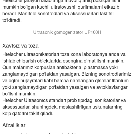
Hielscher jarayon talablariga muvofiq aniq boshqarilishi
mumkin bo'lgan kuchli ultratovushli qurilmalarni etkazib
beradi. Manifold sonotrodlari va aksessuarlari taklifni
to'ldiradi.
Ultrasonik gomogenizator UP100H
Xavfsiz va toza
Hielscher ultrasonikatorlari toza xona laboratoriyalarida va
ishlab chiqarish ob'ektlarida osongina o'rnatilishi mumkin.
Qurilmalarimiz korpuslari antibakterial plastmassa yoki
zanglamaydigan po'latdan yasalgan. Bizning sonotrodlarimiz
va oqim hujayralari kabi barcha namlangan qismlar titanium
yoki zanglamaydigan po'latdan yasalgan va avtoklavlangan
bo'lishi mumkin.
Hielscher Ultrasonics standart prob tipidagi sonikatorlar va
aksessuarlar, shuningdek, moslashtirilgan uskunalarning
ko'p qatorini taklif qiladi.
Afzalliklar