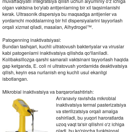
muvaffaqiyatli integratsiya qilish uchun alyuminiy o'z ichiga
olgan vaktsina bo'ylab antijenlarning bir xil taqsimlanishi
kerak. Ultrasonik dispersiya bu maqsadga antijenler va
yordamchi moddalarning bir hil dispersiyalarini tayyorlash
orqali xizmat qiladi, masalan, Alhydrogel™.
Patogenning inaktivatsiyasi:
Bundan tashqari, kuchli ultratovush bakteriyalar va viruslar
kabi patogenlarni inaktivatsiya qilishda qo'llaniladi.
Kolibaksillozga qarshi samarali vaktsinani tayyorlash haqida
gap ketganda, E. coli ni ultratovush yordamida deaktivatsiya
qilish, keyin esa nurlanish eng kuchli usul ekanligi
isbotlangan.
Mikrobial inaktivatsiya va barqarorlashtirish:
An'anaviy ravishda mikrobial
inaktivatsiya termal pasterizatsiya
va sterilizatsiya orqali amalga
oshiriladi, bu yuqori haroratlarda
uzoq vaqt ta'sir qilishni o'z ichiga
oladi, bu ko'pincha funktsional