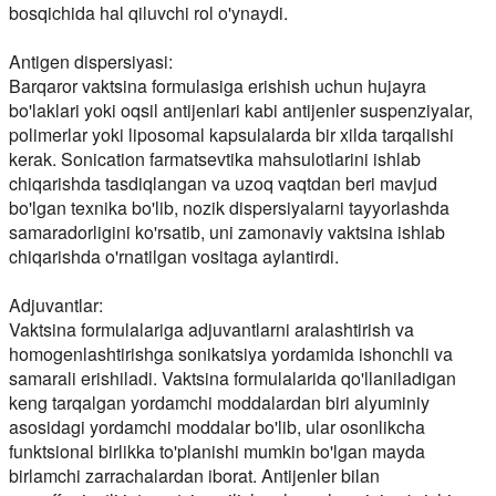
bosqichida hal qiluvchi rol o'ynaydi.
Antigen dispersiyasi:
Barqaror vaktsina formulasiga erishish uchun hujayra
bo'laklari yoki oqsil antijenlari kabi antijenler suspenziyalar,
polimerlar yoki liposomal kapsulalarda bir xilda tarqalishi
kerak. Sonication farmatsevtika mahsulotlarini ishlab
chiqarishda tasdiqlangan va uzoq vaqtdan beri mavjud
bo'lgan texnika bo'lib, nozik dispersiyalarni tayyorlashda
samaradorligini ko'rsatib, uni zamonaviy vaktsina ishlab
chiqarishda o'rnatilgan vositaga aylantirdi.
Adjuvantlar:
Vaktsina formulalariga adjuvantlarni aralashtirish va
homogenlashtirishga sonikatsiya yordamida ishonchli va
samarali erishiladi. Vaktsina formulalarida qo'llaniladigan
keng tarqalgan yordamchi moddalardan biri alyuminiy
asosidagi yordamchi moddalar bo'lib, ular osonlikcha
funktsional birlikka to'planishi mumkin bo'lgan mayda
birlamchi zarrachalardan iborat. Antijenler bilan