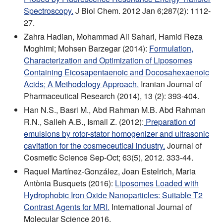
Spectroscopy.
J Biol Chem. 2012 Jan 6;287(2): 1112-
27.
Zahra Hadian, Mohammad Ali Sahari, Hamid Reza
Moghimi; Mohsen Barzegar (2014):
Formulation,
Characterization and Optimization of Liposomes
Containing Eicosapentaenoic and Docosahexaenoic
Acids; A Methodology Approach.
Iranian Journal of
Pharmaceutical Research (2014), 13 (2): 393-404.
Han N.S., Basri M., Abd Rahman M.B. Abd Rahman
R.N., Salleh A.B., Ismail Z. (2012):
Preparation of
emulsions by rotor-stator homogenizer and ultrasonic
cavitation for the cosmeceutical industry.
Journal of
Cosmetic Science Sep-Oct; 63(5), 2012. 333-44.
Raquel Martínez-González, Joan Estelrich, Maria
Antònia Busquets (2016):
Liposomes Loaded with
Hydrophobic Iron Oxide Nanoparticles: Suitable T2
Contrast Agents for MRI.
International Journal of
Molecular Science 2016.