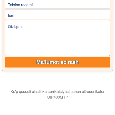
Telefon raqami
Ism
Qiziqish
Ma'lumot so'rash
Ko'p quduqli plastinka sonikatsiyasi uchun ultrasonikator
UIP400MTP
Videoda ultratovushli namuna tayyorlash tizimi UIP400MTP ko'rs