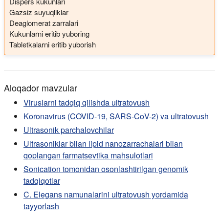
Dispers kukunlari
Gazsiz suyuqliklar
Deaglomerat zarralari
Kukunlarni eritib yuboring
Tabletkalarni eritib yuborish
Aloqador mavzular
Viruslarni tadqiq qilishda ultratovush
Koronavirus (COVID-19, SARS-CoV-2) va ultratovush
Ultrasonik parchalovchilar
Ultrasoniklar bilan lipid nanozarrachalari bilan
qoplangan farmatsevtika mahsulotlari
Sonication tomonidan osonlashtirilgan genomik
tadqiqotlar
C. Elegans namunalarini ultratovush yordamida
tayyorlash