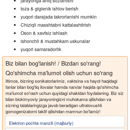
jarayonga aniq sozlanishi
toza & gigienik ishlov berish
yuqori darajada takrorlanishi mumkin
Chiziqli masshtabni kattalashtirish
Oson & xavfsiz ishlash
ishonchli & mustahkam uskunalar
yuqori samaradorlik
Biz bilan bog'lanish! / Bizdan so'rang!
Qo'shimcha ma'lumot olish uchun so'rang
Iltimos, bizning sonikatorlarimiz, vaktsina va hayot haqidagi
fanlar bilan bog'liq ilovalar hamda narxlar haqida qo'shimcha
ma'lumot so'rash uchun quyidagi shakldan foydalaning. Biz siz
bilan biokimyoviy jarayoningizni muhokama qilishdan va
sizning talablaringizga javob beradigan ultratovushli
gomogenizatorni taklif qilishdan mamnun bo'lamiz!
Elektron pochta manzili (majburiy)