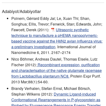
Adabiyot/Adabiyotlar
Poinern, Gérrard Eddy Jai; Le, Xuan Thi; Shan,
Songhua; Ellis, Trevor; Fenwick, Stan; Edwards, John;
Fawcett, Derek (2011):
Ultrasonic synthetic
technique to manufacture a pHEMA nanopolymeric-
based vaccine against the H6N2 avian influenza virus:
a preliminary investigation
. International Journal of
Nanomedicine 6, 2011. 2167–2174
Nico Böhmer, Andreas Dautel, Thomas Eisele, Lutz
Fischer (2012):
Recombinant expression, purification
and characterisation of the native glutamate racemase
from Lactobacillus plantarum NC8.
Protein Expr Purif.
2013 Mar;88(1):54-60.
Brandy Verhalen, Stefan Ernst, Michael Börsch,
Stephan Wilkens (2012):
Dynamic Ligand-induced
Conformational Rearrangements in P-glycoprotein as
Probed by Fluorescence Resonance Energy Transfer