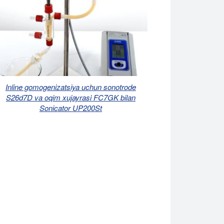
Inline gomogenizatsiya uchun sonotrode
S26d7D va oqim xujayrasi FC7GK bilan
Sonicator UP200St