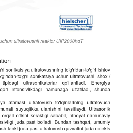
 uchun ultratovushli reaktor UIP2000hdT
ation
g'ri sonikatsiya ultratovushning to'g'ridan-to'g'ri ishlov
'g'ridan-to'g'ri sonikatsiya uchun ultratovushli shox /
pidagi ultrasonikatorlar qo'llaniladi. Energiya
 yuqori intensivlikdagi namunaga uzatiladi, shunda
iya atamasi ultratovush to'lqinlarining ultratovush
unali suyuqlikka ulanishini tavsiflaydi. Ultrasonik
orqali o'tishi kerakligi sababli, nihoyat namunaviy
nsivligi juda past bo'ladi. Bundan tashqari, umumiy
lash tanki juda past ultratovush quvvatini juda notekis