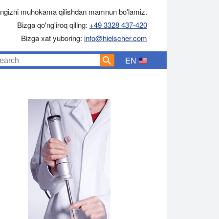
ingizni muhokama qilishdan mamnun bo'lamiz.
Bizga qo'ng'iroq qiling:
+49 3328 437-420
Bizga xat yuboring:
info@hielscher.com
EN