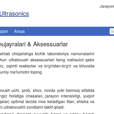
Jarayon
Ultrasonics
qlari
Aloqa
hujayralari & Aksessuarlar
 ishlab chiqarishga kichik laboratoriya namunalarini
 uchun ultratovush aksessuarlari keng mahsulot qator
z, oqimli reaktorlar va to'g'ridan-to'g'ri va bilvosita
umiy ma'lumotni toping.
tovush uchi, prob, shox, novda yoki barmoq sifatida
giz holatiga (masalan, jarayon intensivligi, yuqori
qalar) optimal tarzda mos keladigan titan, shisha va
ultratovushli zondlarni taklif qiladi.