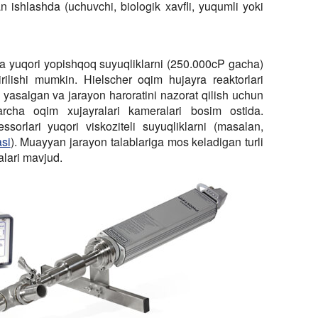
an ishlashda (uchuvchi, biologik xavfli, yuqumli yoki
da yuqori yopishqoq suyuqliklarni (250.000cP gacha)
rilishi mumkin. Hielscher oqim hujayra reaktorlari
yasalgan va jarayon haroratini nazorat qilish uchun
archa oqim xujayralari kameralari bosim ostida.
ssorlari yuqori viskoziteli suyuqliklarni (masalan,
si
). Muayyan jarayon talablariga mos keladigan turli
alari mavjud.