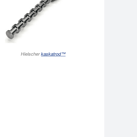
Hielscher
kaskatrod™