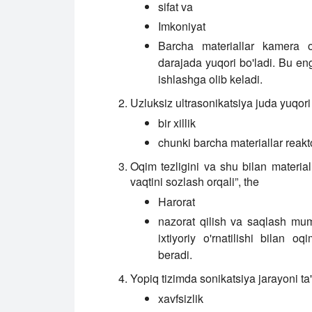
sifat va
Imkoniyat
Barcha materiallar kamera or
darajada yuqori bo'ladi. Bu eng 
ishlashga olib keladi.
Uzluksiz ultrasonikatsiya juda yuqori
bir xillik
chunki barcha materiallar reakt
Oqim tezligini va shu bilan material
vaqtini sozlash orqali”, the
Harorat
nazorat qilish va saqlash mumk
ixtiyoriy o'rnatilishi bilan 
beradi.
Yopiq tizimda sonikatsiya jarayoni ta
xavfsizlik