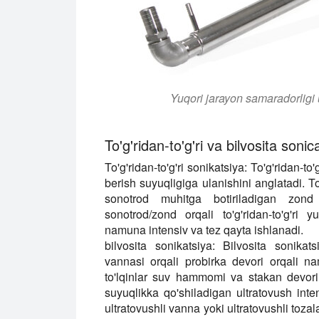
Yuqori jarayon samaradorligi
To'g'ridan-to'g'ri va bilvosita sonic
To'g'ridan-to'g'ri sonikatsiya
: To'g'ridan-to'
berish suyuqligiga ulanishini anglatadi. To
sonotrod muhitga botiriladigan zond ti
sonotrod/zond orqali to'g'ridan-to'g'ri
namuna intensiv va tez qayta ishlanadi.
bilvosita sonikatsiya
: Bilvosita sonikats
vannasi orqali probirka devori orqali nam
to'lqinlar suv hammomi va stakan devori 
suyuqlikka qo'shiladigan ultratovush inte
ultratovushli vanna yoki ultratovushli toza