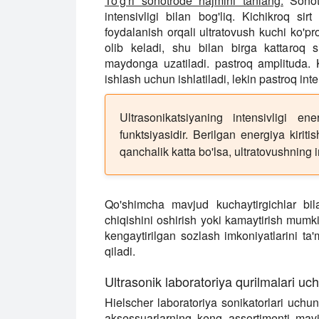
To'g'ri sonotrode hajmini tanlang:
Sonotr
intensivligi bilan bog'liq. Kichikroq si
foydalanish orqali ultratovush kuchi ko'pr
olib keladi, shu bilan birga kattaroq si
maydonga uzatiladi. pastroq amplituda. K
ishlash uchun ishlatiladi, lekin pastroq inten
Ultrasonikatsiyaning intensivligi en
funktsiyasidir. Berilgan energiya kirit
qanchalik katta bo'lsa, ultratovushning i
Qo'shimcha mavjud kuchaytirgichlar bil
chiqishini oshirish yoki kamaytirish mumki
kengaytirilgan sozlash imkoniyatlarini ta'm
qiladi.
Ultrasonik laboratoriya qurilmalari uc
Hielscher laboratoriya sonikatorlari uchun 
aksessuarlarning keng assortimenti mav