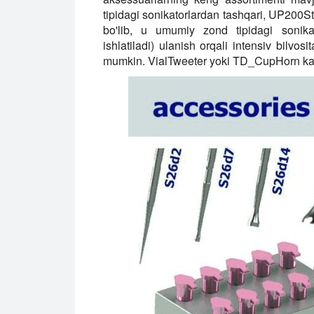
tipidagi sonikatorlardan tashqari, UP200St u
bo'lib, u umumiy zond tipidagi sonikato
ishlatiladi) ulanish orqali intensiv bilvos
mumkin. VialTweeter yoki TD_CupHorn kab