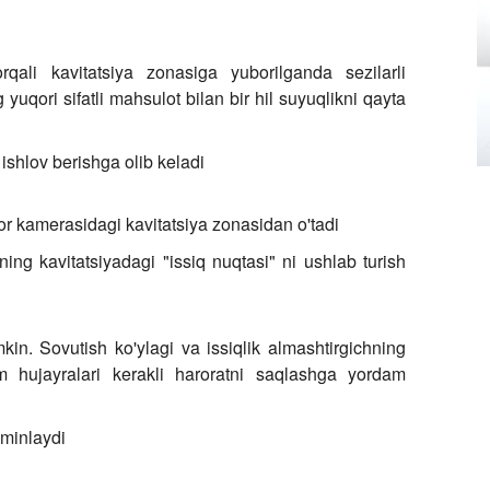
qali kavitatsiya zonasiga yuborilganda sezilarli
yuqori sifatli mahsulot bilan bir hil suyuqlikni qayta
 ishlov berishga olib keladi
or kamerasidagi kavitatsiya zonasidan o'tadi
ning kavitatsiyadagi "issiq nuqtasi" ni ushlab turish
in. Sovutish ko'ylagi va issiqlik almashtirgichning
oqim hujayralari kerakli haroratni saqlashga yordam
'minlaydi