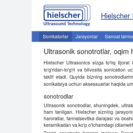
Hielscher 
Sonikatorlar
Jarayonlar
Sanoat tarmo
Ultrasonik sonotrotlar, oqim 
Hielscher Ultrasonics sizga to'liq tijorat
to'g'ridan-to'g'ri va bilvosita sonication
taklif etadi. Quyida bizning sonotrodlarimi
sonikatsiya uchun aksessuarlar haqida um
sonotrodlar
Ultrasonik sonotrodlar, shuningdek, ultra
ham tanilgan. Hielscher sizning jarayonin
haroratlar, farmatsevtika darajasi va bosh
keramikadan va ko'p o'lchamdagi (diametrli) 