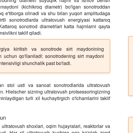
odning diametri suyuqlik hajmi va ishlov berish
rt maydoni (kichikroq diametr) bo'lgan sonotroddan
oq e'tiborga olinadi va shu bilan yuqori amplitudaga
rtli sonotrodlarda ultratovush energiyasi kattaroq
attaroq sonotrod diametrlari katta hajmlarni qayta
sivlikni taklif qiladi.
ergiya kiritish va sonotrode sirt maydonining
ish uchun qo'llaniladi: sonotrodening sirt maydoni
ntensivligi shunchalik past bo'ladi.
an stol usti va sanoat sonotrodlarida ultratovush
n. Hielscher sizning ultratovush protsessoringizning
inlaydigan turli xil kuchaytirgich o'lchamlarini taklif
hun
ultratovush shoxlari, oqim hujayralari, reaktorlar va
jud. Har xil ultratovush kuchiga ega ko'plab zond