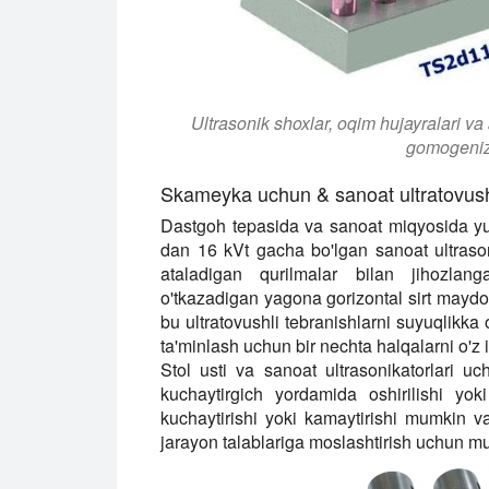
Ultrasonik shoxlar, oqim hujayralari va 
gomogeniza
Skameyka uchun & sanoat ultratovush
Dastgoh tepasida va sanoat miqyosida yuq
dan 16 kVt gacha bo'lgan sanoat ultraso
ataladigan qurilmalar bilan jihozlang
o'tkazadigan yagona gorizontal sirt maydon
bu ultratovushli tebranishlarni suyuqlikka 
ta'minlash uchun bir nechta halqalarni o'z 
Stol usti va sanoat ultrasonikatorlari uc
kuchaytirgich yordamida oshirilishi yo
kuchaytirishi yoki kamaytirishi mumkin va
jarayon talablariga moslashtirish uchun mu