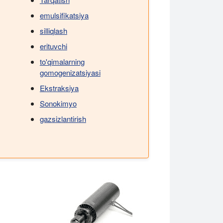
emulsifikatsiya
silliqlash
erituvchi
to'qimalarning
gomogenizatsiyasi
Ekstraksiya
Sonokimyo
gazsizlantirish