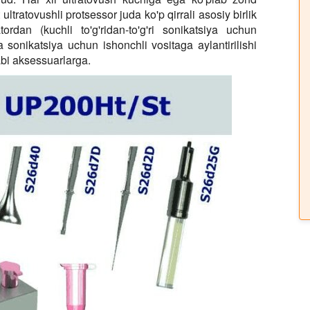
ltratovushli protsessor juda ko'p qirrali asosiy birlik
rdan (kuchli to'g'ridan-to'g'ri sonikatsiya uchun
ita sonikatsiya uchun ishonchli vositaga aylantirilishi
i aksessuarlarga.