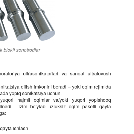
k blokli sonotrodlar
oratoriya ultrasonikatorlari va sanoat ultratovush
nikatsiya qilish imkonini beradi – yoki oqim rejimida
merada yopiq sonikatsiya uchun.
 yuqori hajmli oqimlar va/yoki yuqori yopishqoq
ilinadi. Tizim bo'ylab uzluksiz oqim paketli qayta
ga:
, qayta ishlash