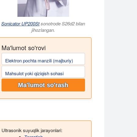
Sonicator UP200St
sonotrode S26d2 bilan
jihozlangan.
Ma'lumot so'rovi
Elektron pochta manzili (majburiy)
Mahsulot yoki qiziqish sohasi
Ma'lumot so'rash
Ultrasonik suyuqlik jarayonlari:
Tarqatish