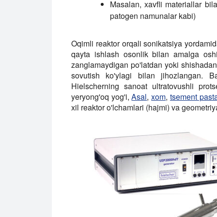
Masalan, xavfli materiallar bil
patogen namunalar kabi)
Oqimli reaktor orqali sonikatsiya yordami
qayta ishlash osonlik bilan amalga oshi
zanglamaydigan po'latdan yoki shishadan 
sovutish ko'ylagi bilan jihozlangan. B
Hielscherning sanoat ultratovushli protse
yeryong'oq yog'i,
Asal
,
xom
,
tsement pasta
xil reaktor o'lchamlari (hajmi) va geometriy