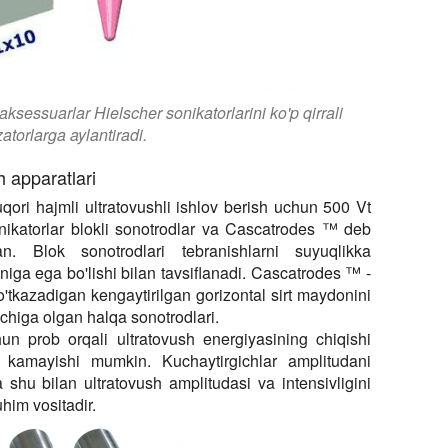
aksessuarlar Hielscher sonikatorlarini ko'p qirrali
torlarga aylantiradi.
 apparatlari
ori hajmli ultratovushli ishlov berish uchun 500 Vt
nikatorlar blokli sonotrodlar va Cascatrodes ™ deb
an. Blok sonotrodlari tebranishlarni suyuqlikka
iga ega bo'lishi bilan tavsiflanadi. Cascatrodes ™ -
o'tkazadigan kengaytirilgan gorizontal sirt maydonini
ichiga olgan halqa sonotrodlari.
hun prob orqali ultratovush energiyasining chiqishi
ki kamayishi mumkin. Kuchaytirgichlar amplitudani
 shu bilan ultratovush amplitudasi va intensivligini
him vositadir.