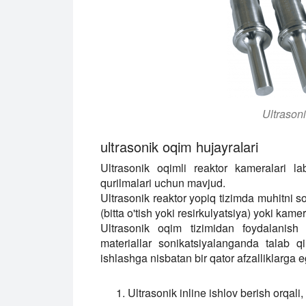
Ultrasoni
ultrasonik oqim hujayralari
Ultrasonik oqimli reaktor kameralari lab
qurilmalari uchun mavjud.
Ultrasonik reaktor yopiq tizimda muhitni so
(bitta o'tish yoki resirkulyatsiya) yoki ka
Ultrasonik oqim tizimidan foydalanish
materiallar sonikatsiyalanganda talab q
ishlashga nisbatan bir qator afzalliklarga e
Ultrasonik inline ishlov berish orqali