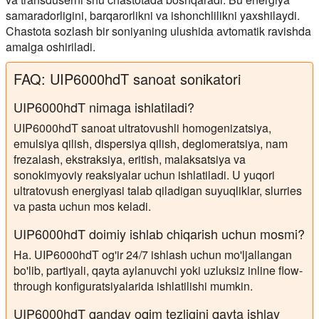
samaradorligini, barqarorlikni va ishonchlilikni yaxshilaydi.
Chastota sozlash bir soniyaning ulushida avtomatik ravishda
amalga oshiriladi.
FAQ: UIP6000hdT sanoat sonikatori
UIP6000hdT nimaga ishlatiladi?
UIP6000hdT sanoat ultratovushli homogenizatsiya,
emulsiya qilish, dispersiya qilish, deglomeratsiya, nam
frezalash, ekstraksiya, eritish, malaksatsiya va
sonokimyoviy reaksiyalar uchun ishlatiladi. U yuqori
ultratovush energiyasi talab qiladigan suyuqliklar, slurries
va pasta uchun mos keladi.
UIP6000hdT doimiy ishlab chiqarish uchun mosmi?
Ha. UIP6000hdT og'ir 24/7 ishlash uchun mo'ljallangan
bo'lib, partiyali, qayta aylanuvchi yoki uzluksiz inline flow-
through konfiguratsiyalarida ishlatilishi mumkin.
UIP6000hdT qanday oqim tezligini qayta ishlay