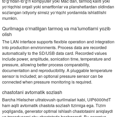
to‘g‘ridan-to‘g‘ri kompyuter yoki Mac’dan, tarmoq kaliti yoki
yo‘riqchisi orqali yoki smartfonlar va planshetlardan oldindan
sozlangan ixtiyoriy simsiz yo‘riqchi yordamida ishlatilishi
mumkin.
Qurilmaga o‘rnatilgan tarmoq va ma’lumotlarni yozib
olish
The LAN interface supports flexible operation and integration
into production environments. Process data are recorded
automatically to the SD/USB data card. Recorded values
include power, amplitude, sonication time, temperature and
pressure, allowing better process comparability,
documentation and reproducibility. A pluggable temperature
sensor is included; an optional pressure sensor can be
connected when pressure monitoring is required.
chastotani avtomatik sozlash
Barcha Hielscher ultratovush qurilmalari kabi, UIP6000hdT
ham aqlli avtomatik chastota sozlash tizimiga ega. Tizim
yoqilganda, generator optimal ishlash chastotasini aniqlaydi
va transduserni shu chastotada boshqaradi. Bu energiya