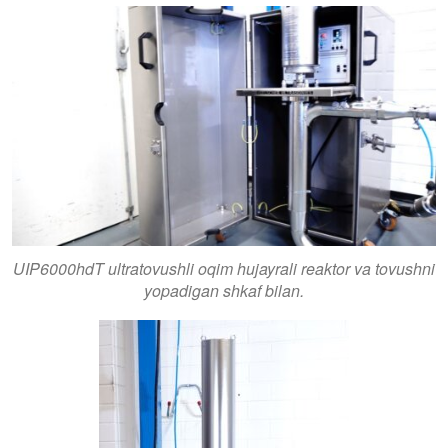
UIP6000hdT ultratovushli oqim hujayrali reaktor va tovushni
yopadigan shkaf bilan.