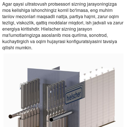
Agar qaysi ultratovush protsessori sizning jarayoningizga
mos kelishiga ishonchingiz komil bo'lmasa, eng muhim
tanlov mezonlari maqsadli natija, partiya hajmi, zarur oqim
tezligi, viskozlik, qattiq moddalar miqdori, ish jadvali va zarur
energiya kiritishdir. Hielscher sizning jarayon
ma'lumotlaringizga asoslanib mos qurilma, sonotrod,
kuchaytirgich va oqim hujayrasi konfiguratsiyasini tavsiya
qilishi mumkin.