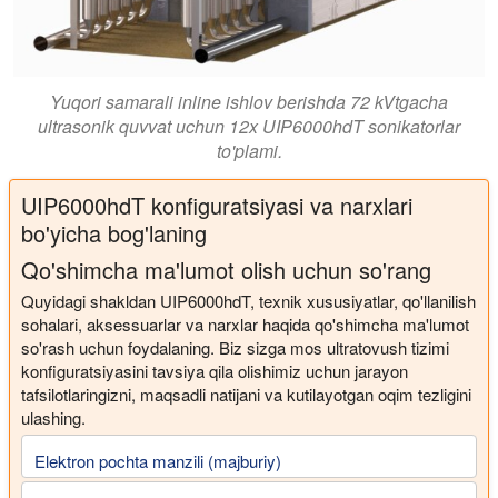
Yuqori samarali inline ishlov berishda 72 kVtgacha
ultrasonik quvvat uchun 12x UIP6000hdT sonikatorlar
to'plami.
UIP6000hdT konfiguratsiyasi va narxlari
bo'yicha bog'laning
Qo'shimcha ma'lumot olish uchun so'rang
Quyidagi shakldan UIP6000hdT, texnik xususiyatlar, qo'llanilish
sohalari, aksessuarlar va narxlar haqida qo'shimcha ma'lumot
so'rash uchun foydalaning. Biz sizga mos ultratovush tizimi
konfiguratsiyasini tavsiya qila olishimiz uchun jarayon
tafsilotlaringizni, maqsadli natijani va kutilayotgan oqim tezligini
ulashing.
Elektron pochta manzili (majburiy)