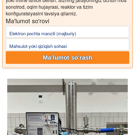
yoki inline ishlov berish. Sizning jarayoningiz uchun mos
sonotrod, oqim hujayrasi, reaktor va tizim
konfiguratsiyasini tavsiya qilamiz.
Ma'lumot so'rovi
Elektron pochta manzili (majburiy)
Mahsulot yoki qiziqish sohasi
Ma'lumot so'rash