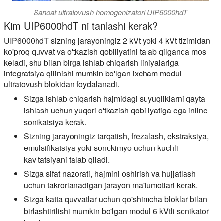
Sanoat ultratovush homogenizatori UIP6000hdT
Kim UIP6000hdT ni tanlashi kerak?
UIP6000hdT sizning jarayoningiz 2 kVt yoki 4 kVt tizimidan
ko'proq quvvat va o'tkazish qobiliyatini talab qilganda mos
keladi, shu bilan birga ishlab chiqarish liniyalariga
integratsiya qilinishi mumkin bo'lgan ixcham modul
ultratovush blokidan foydalanadi.
Sizga ishlab chiqarish hajmidagi suyuqliklarni qayta
ishlash uchun yuqori o'tkazish qobiliyatiga ega inline
sonikatsiya kerak.
Sizning jarayoningiz tarqatish, frezalash, ekstraksiya,
emulsifikatsiya yoki sonokimyo uchun kuchli
kavitatsiyani talab qiladi.
Sizga sifat nazorati, hajmini oshirish va hujjatlash
uchun takrorlanadigan jarayon ma'lumotlari kerak.
Sizga katta quvvatlar uchun qo'shimcha bloklar bilan
birlashtirilishi mumkin bo'lgan modul 6 kVtli sonikator