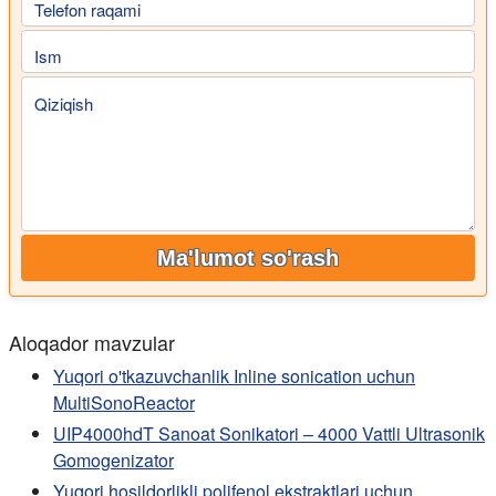
Telefon raqami
Ism
Qiziqish
Ma'lumot so'rash
Aloqador mavzular
Yuqori o'tkazuvchanlik Inline sonication uchun
MultiSonoReactor
UIP4000hdT Sanoat Sonikatori – 4000 Vattli Ultrasonik
Gomogenizator
Yuqori hosildorlikli polifenol ekstraktlari uchun