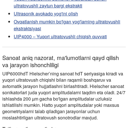
ultratovushli zaytun bargi ekstrakti
Ultrasonik avokado yog'ini olish
Ovqatlanish mumkin bo'lgan yog'larning ultratovushli
ekstraktsiyasi
UIP4000 – Yuqori ultratovushli chiqish quvvati
Sanoat aniq nazorat, ma'lumotlarni qayd qilish
va jarayon ishonchliligi
UIP6000hdT Hielscher’ning sanoat hdT seriyasiga kiradi va
yuqori ultratovush chiqishi bilan raqamli boshqaruv va
avtomatik jarayon hujjatlashni birlashtiradi. Hielscher sanoat
sonikatorlari juda yuqori amplitudalarni taqdim eta oladi. 24/7
ishlashda 200 µm gacha bo'lgan amplitudalar uzluksiz
ishlatilishi mumkin. Hatto yuqori amplitudalar yoki maxsus
geometriyalarni talab qiladigan jarayonlar uchun
moslashtirilgan ultratovush sonotrodlar mavjud.