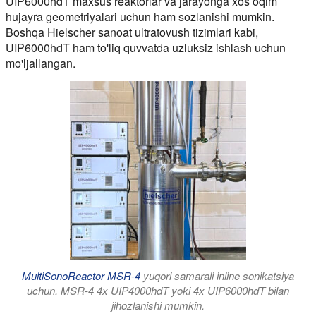
UIP6000hdT maxsus reaktorlar va jarayonga xos oqim
hujayra geometriyalari uchun ham sozlanishi mumkin.
Boshqa Hielscher sanoat ultratovush tizimlari kabi,
UIP6000hdT ham to'liq quvvatda uzluksiz ishlash uchun
mo'ljallangan.
MultiSonoReactor MSR-4
yuqori samarali inline sonikatsiya
uchun. MSR-4 4x UIP4000hdT yoki 4x UIP6000hdT bilan
jihozlanishi mumkin.