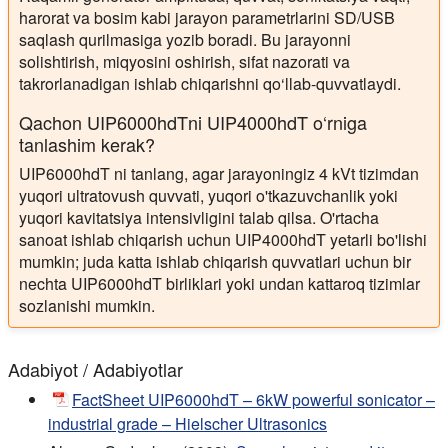
harorat va bosim kabi jarayon parametrlarini SD/USB
saqlash qurilmasiga yozib boradi. Bu jarayonni
solishtirish, miqyosini oshirish, sifat nazorati va
takrorlanadigan ishlab chiqarishni qo‘llab-quvvatlaydi.
Qachon UIP6000hdTni UIP4000hdT o‘rniga
tanlashim kerak?
UIP6000hdT ni tanlang, agar jarayoningiz 4 kVt tizimdan
yuqori ultratovush quvvati, yuqori o'tkazuvchanlik yoki
yuqori kavitatsiya intensivligini talab qilsa. O'rtacha
sanoat ishlab chiqarish uchun UIP4000hdT yetarli bo'lishi
mumkin; juda katta ishlab chiqarish quvvatlari uchun bir
nechta UIP6000hdT birliklari yoki undan kattaroq tizimlar
sozlanishi mumkin.
Adabiyot / Adabiyotlar
FactSheet UIP6000hdT – 6kW powerful sonicator –
industrial grade – Hielscher Ultrasonics