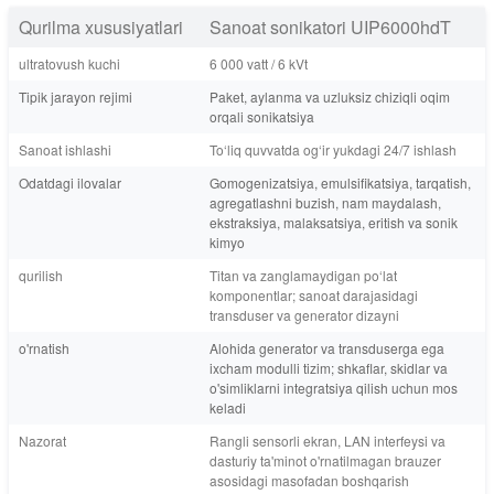
Qurilma xususiyatlari
Sanoat sonikatori UIP6000hdT
ultratovush kuchi
6 000 vatt / 6 kVt
Tipik jarayon rejimi
Paket, aylanma va uzluksiz chiziqli oqim
orqali sonikatsiya
Sanoat ishlashi
To‘liq quvvatda og‘ir yukdagi 24/7 ishlash
Odatdagi ilovalar
Gomogenizatsiya, emulsifikatsiya, tarqatish,
agregatlashni buzish, nam maydalash,
ekstraksiya, malaksatsiya, eritish va sonik
kimyo
qurilish
Titan va zanglamaydigan po‘lat
komponentlar; sanoat darajasidagi
transduser va generator dizayni
o'rnatish
Alohida generator va transduserga ega
ixcham modulli tizim; shkaflar, skidlar va
o'simliklarni integratsiya qilish uchun mos
keladi
Nazorat
Rangli sensorli ekran, LAN interfeysi va
dasturiy ta'minot o'rnatilmagan brauzer
asosidagi masofadan boshqarish