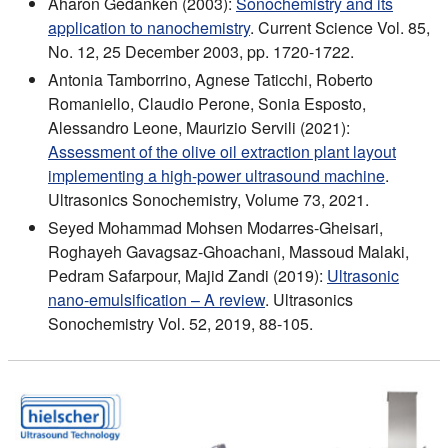
Aharon Gedanken (2003):
Sonochemistry and its
application to nanochemistry
. Current Science Vol. 85,
No. 12, 25 December 2003, pp. 1720-1722.
Antonia Tamborrino, Agnese Taticchi, Roberto
Romaniello, Claudio Perone, Sonia Esposto,
Alessandro Leone, Maurizio Servili (2021):
Assessment of the olive oil extraction plant layout
implementing a high-power ultrasound machine
.
Ultrasonics Sonochemistry, Volume 73, 2021.
Seyed Mohammad Mohsen Modarres-Gheisari,
Roghayeh Gavagsaz-Ghoachani, Massoud Malaki,
Pedram Safarpour, Majid Zandi (2019):
Ultrasonic
nano-emulsification – A review
. Ultrasonics
Sonochemistry Vol. 52, 2019, 88-105.