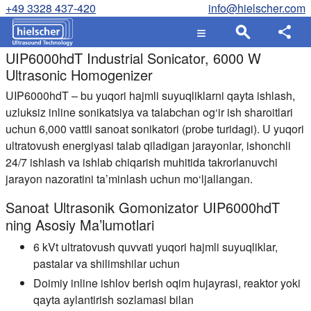
+49 3328 437-420
info@hielscher.com
UIP6000hdT Industrial Sonicator, 6000 W
Ultrasonic Homogenizer
UIP6000hdT – bu yuqori hajmli suyuqliklarni qayta ishlash,
uzluksiz inline sonikatsiya va talabchan og‘ir ish sharoitlari
uchun 6,000 vattli sanoat sonikatori (probe turidagi). U yuqori
ultratovush energiyasi talab qiladigan jarayonlar, ishonchli
24/7 ishlash va ishlab chiqarish muhitida takrorlanuvchi
jarayon nazoratini ta’minlash uchun mo‘ljallangan.
Sanoat Ultrasonik Gomonizator UIP6000hdT
ning Asosiy Ma’lumotlari
6 kVt ultratovush quvvati
yuqori hajmli suyuqliklar,
pastalar va shilimshilar uchun
Doimiy inline ishlov berish
oqim hujayrasi, reaktor yoki
qayta aylantirish sozlamasi bilan