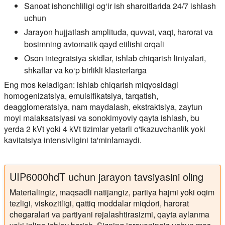
Sanoat ishonchliligi
og‘ir ish sharoitlarida 24/7 ishlash
uchun
Jarayon hujjatlash
amplituda, quvvat, vaqt, harorat va
bosimning avtomatik qayd etilishi orqali
Oson integratsiya
skidlar, ishlab chiqarish liniyalari,
shkaflar va ko‘p birlikli klasterlarga
Eng mos keladigan:
ishlab chiqarish miqyosidagi
homogenizatsiya, emulsifikatsiya, tarqatish,
deagglomeratsiya, nam maydalash, ekstraktsiya, zaytun
moyi malaksatsiyasi va sonokimyoviy qayta ishlash, bu
yerda 2 kVt yoki 4 kVt tizimlar yetarli o'tkazuvchanlik yoki
kavitatsiya intensivligini ta'minlamaydi.
UIP6000hdT uchun jarayon tavsiyasini oling
Materialingiz, maqsadli natijangiz, partiya hajmi yoki oqim
tezligi, viskozitligi, qattiq moddalar miqdori, harorat
chegaralari va partiyani rejalashtirasizmi, qayta aylanma