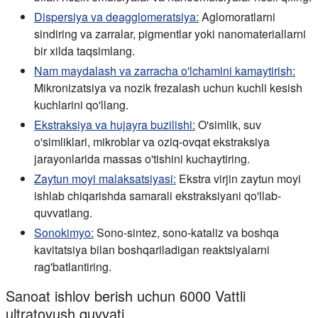
Dispersiya va deagglomeratsiya:
Aglomoratlarni
sindiring va zarralar, pigmentlar yoki nanomateriallarni
bir xilda taqsimlang.
Nam maydalash va zarracha o'lchamini kamaytirish:
Mikronizatsiya va nozik frezalash uchun kuchli kesish
kuchlarini qo'llang.
Ekstraksiya va hujayra buzilishi:
O'simlik, suv
o'simliklari, mikroblar va oziq-ovqat ekstraksiya
jarayonlarida massas o'tishini kuchaytiring.
Zaytun moyi malaksatsiyasi:
Ekstra virjin zaytun moyi
ishlab chiqarishda samarali ekstraksiyani qo'llab-
quvvatlang.
Sonokimyo:
Sono-sintez, sono-kataliz va boshqa
kavitatsiya bilan boshqariladigan reaktsiyalarni
rag'batlantiring.
Sanoat ishlov berish uchun 6000 Vattli
ultratovush quvvati