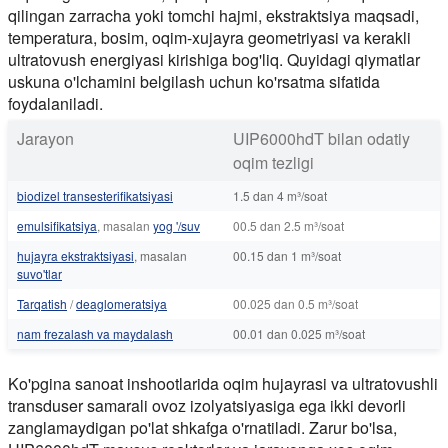
qilingan zarracha yoki tomchi hajmi, ekstraktsiya maqsadi,
temperatura, bosim, oqim-xujayra geometriyasi va kerakli
ultratovush energiyasi kirishiga bog'liq. Quyidagi qiymatlar
uskuna o'lchamini belgilash uchun ko'rsatma sifatida
foydalaniladi.
Jarayon
UIP6000hdT bilan odatiy
oqim tezligi
biodizel transesterifikatsiyasi
1.5 dan 4 m³/soat
emulsifikatsiya
, masalan
yog '/suv
00.5 dan 2.5 m³/soat
hujayra ekstraktsiyasi
, masalan
00.15 dan 1 m³/soat
suvo'tlar
Tarqatish
/
deaglomeratsiya
00.025 dan 0.5 m³/soat
nam frezalash va maydalash
00.01 dan 0.025 m³/soat
Ko'pgina sanoat inshootlarida oqim hujayrasi va ultratovushli
transduser samarali ovoz izolyatsiyasiga ega ikki devorli
zanglamaydigan po'lat shkafga o'rnatiladi. Zarur bo'lsa,