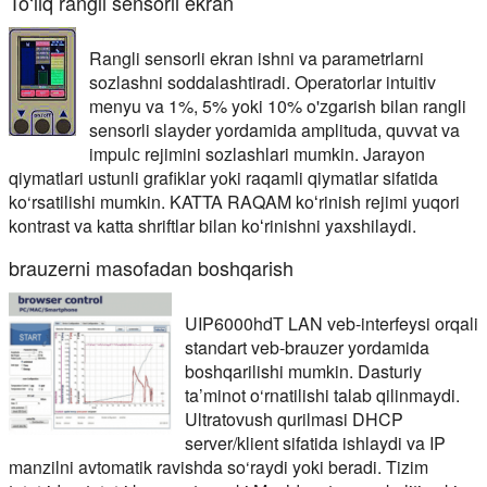
To‘liq rangli sensorli ekran
Rangli sensorli ekran ishni va parametrlarni
sozlashni soddalashtiradi. Operatorlar intuitiv
menyu va 1%, 5% yoki 10% o'zgarish bilan rangli
sensorli slayder yordamida amplituda, quvvat va
impulс rejimini sozlashlari mumkin. Jarayon
qiymatlari ustunli grafiklar yoki raqamli qiymatlar sifatida
ko‘rsatilishi mumkin. KATTA RAQAM koʻrinish rejimi yuqori
kontrast va katta shriftlar bilan koʻrinishni yaxshilaydi.
brauzerni masofadan boshqarish
UIP6000hdT LAN veb-interfeysi orqali
standart veb-brauzer yordamida
boshqarilishi mumkin. Dasturiy
ta’minot o‘rnatilishi talab qilinmaydi.
Ultratovush qurilmasi DHCP
server/klient sifatida ishlaydi va IP
manzilni avtomatik ravishda so‘raydi yoki beradi. Tizim