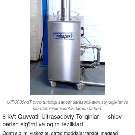
UIP6000hdT prob turidagi sanoat ultrasonikatori suyuqliklar va
slurrilarni inline ishlov berish uchun.
6 kVt Quvvatli Ultrasadoviy To'lqinlar – Ishlov
berish sig'imi va oqim tezliklari
Oqim sig'imi viskozite, qattiq moddalar tarkibi, maqsad