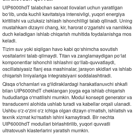
UIP6000hdT talabchan sanoat ilovalari uchun yaratilgan
bo‘lib, unda kuchli kavitatsiya intensivligi, yuqori energiya
kiritilishi va uzluksiz ishlash ishonchliligi talab qilinadi. Uning
mustahkam dizayni chang, kir, harorat o‘zgarishi va namlikka
duch keladigan ishlab chiqarish muhitida foydalanishga mos
keladi.
Tizim suv yoki siqilgan havo kabi qo‘shimcha sovutish
vositalarini talab qilmaydi. Titan va zanglamaydigan po‘lat
komponentlar ishonchli ishlashni qo‘llab-quvvatlaydi,
oscillatsiyasiz flanj esa mashinalar, jarayon skidlari va ishlab
chiqarish liniyalariga integratsiyani soddalashtiradi.
Qisqa o'lchamlari va g'ildiraklardagi harakatlanuvchi shkafi
bilan UIP6000hdT cheklangan joyga ega ishlab chiqarish
hududlariga o'rnatilishi mumkin. Modul konsepti generator va
transducerni alohida ushlab turadi va kabellar orqali ulanadi.
Ushbu o'z-o'zini o'z ichiga olgan dizayn o'rnatish, ishlatish va
texnik xizmat ko'rsatish ishini kamaytiradi. Bir nechta
UIP6000hdT modullari birlashtirilib, yuqori quvvatli
ultratovush klasterlarini yaratish mumkin.