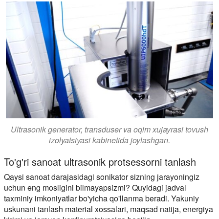
Ultrasonik generator, transduser va oqim xujayrasi tovush
izolyatsiyasi kabinetida joylashgan.
To'g'ri sanoat ultrasonik protsessorni tanlash
Qaysi sanoat darajasidagi sonikator sizning jarayoningiz
uchun eng mosligini bilmayapsizmi? Quyidagi jadval
taxminiy imkoniyatlar bo'yicha qo'llanma beradi. Yakuniy
uskunani tanlash material xossalari, maqsad natija, energiya