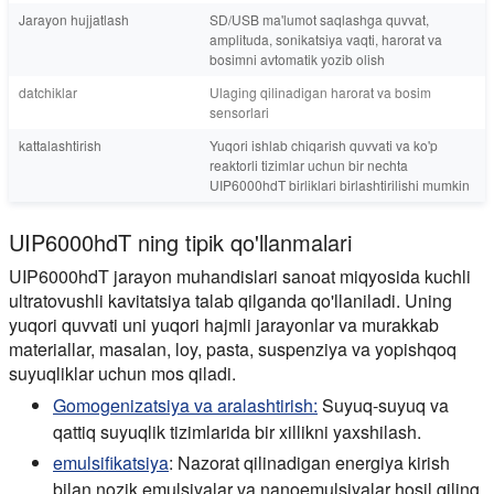
Jarayon hujjatlash
SD/USB ma'lumot saqlashga quvvat,
amplituda, sonikatsiya vaqti, harorat va
bosimni avtomatik yozib olish
datchiklar
Ulaging qilinadigan harorat va bosim
sensorlari
kattalashtirish
Yuqori ishlab chiqarish quvvati va ko'p
reaktorli tizimlar uchun bir nechta
UIP6000hdT birliklari birlashtirilishi mumkin
UIP6000hdT ning tipik qo'llanmalari
UIP6000hdT jarayon muhandislari sanoat miqyosida kuchli
ultratovushli kavitatsiya talab qilganda qo'llaniladi. Uning
yuqori quvvati uni yuqori hajmli jarayonlar va murakkab
materiallar, masalan, loy, pasta, suspenziya va yopishqoq
suyuqliklar uchun mos qiladi.
Gomogenizatsiya va aralashtirish:
Suyuq-suyuq va
qattiq suyuqlik tizimlarida bir xillikni yaxshilash.
emulsifikatsiya
:
Nazorat qilinadigan energiya kirish
bilan nozik emulsiyalar va nanoemulsiyalar hosil qiling.