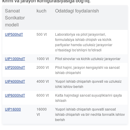
kirimi va jarayon konfiguratsiyasiga bog'liq.
Sanoat
kuch
Odatdagi foydalanish
Sonikator
modeli
UIP500hdT
500 Vt
Laboratoriya va pilot jarayonlari,
formulatsiya ishlab chiqish va kichik
partiyalar hamda uzluksiz jarayonlar
o'rtasidagi bo'shliqni to'ldiradi
UIP1000hdT
1000 Vt
Pilot sinovlar va kichik uzluksiz jarayonlar
UIP2000hdT
2000 Vt
Pilot hajmi, jarayon kengayishi va sanoat
ishlab chiqarishi
UIP4000hdT
4000 Vt
Yuqori ishlab chiqarish quvvati va uzluksiz
ichki ishlov berish
UIP6000hdT
6000 Vt
Katta hajmdagi sanoat suyuqliklarini qayta
ishlash
UIP16000
16000
Yuqori ishlab chiqarish quvvatli sanoat
Vt
ishlab chiqarish va bir nechta tonnalik ishlov
berish