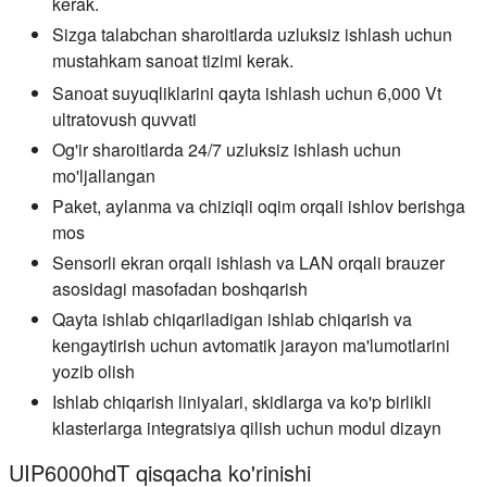
kerak.
Sizga talabchan sharoitlarda uzluksiz ishlash uchun
mustahkam sanoat tizimi kerak.
Sanoat suyuqliklarini qayta ishlash uchun 6,000 Vt
ultratovush quvvati
Og'ir sharoitlarda 24/7 uzluksiz ishlash uchun
mo'ljallangan
Paket, aylanma va chiziqli oqim orqali ishlov berishga
mos
Sensorli ekran orqali ishlash va LAN orqali brauzer
asosidagi masofadan boshqarish
Qayta ishlab chiqariladigan ishlab chiqarish va
kengaytirish uchun avtomatik jarayon ma'lumotlarini
yozib olish
Ishlab chiqarish liniyalari, skidlarga va ko'p birlikli
klasterlarga integratsiya qilish uchun modul dizayn
UIP6000hdT qisqacha ko'rinishi