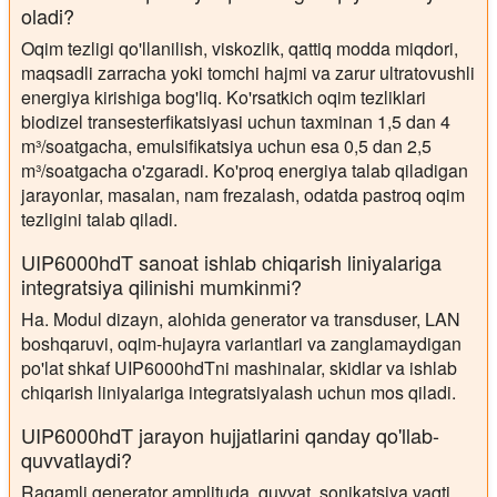
oladi?
Oqim tezligi qo'llanilish, viskozlik, qattiq modda miqdori,
maqsadli zarracha yoki tomchi hajmi va zarur ultratovushli
energiya kirishiga bog'liq. Ko'rsatkich oqim tezliklari
biodizel transesterfikatsiyasi uchun taxminan 1,5 dan 4
m³/soatgacha, emulsifikatsiya uchun esa 0,5 dan 2,5
m³/soatgacha o'zgaradi. Ko'proq energiya talab qiladigan
jarayonlar, masalan, nam frezalash, odatda pastroq oqim
tezligini talab qiladi.
UIP6000hdT sanoat ishlab chiqarish liniyalariga
integratsiya qilinishi mumkinmi?
Ha. Modul dizayn, alohida generator va transduser, LAN
boshqaruvi, oqim-hujayra variantlari va zanglamaydigan
po'lat shkaf UIP6000hdTni mashinalar, skidlar va ishlab
chiqarish liniyalariga integratsiyalash uchun mos qiladi.
UIP6000hdT jarayon hujjatlarini qanday qo'llab-
quvvatlaydi?
Raqamli generator amplituda, quvvat, sonikatsiya vaqti,