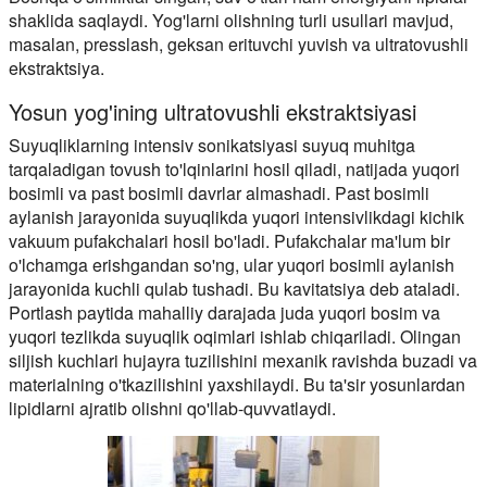
shaklida saqlaydi. Yog'larni olishning turli usullari mavjud,
masalan, presslash, geksan erituvchi yuvish va ultratovushli
ekstraktsiya.
Yosun yog'ining ultratovushli ekstraktsiyasi
Suyuqliklarning intensiv sonikatsiyasi suyuq muhitga
tarqaladigan tovush to'lqinlarini hosil qiladi, natijada yuqori
bosimli va past bosimli davrlar almashadi. Past bosimli
aylanish jarayonida suyuqlikda yuqori intensivlikdagi kichik
vakuum pufakchalari hosil bo'ladi. Pufakchalar ma'lum bir
o'lchamga erishgandan so'ng, ular yuqori bosimli aylanish
jarayonida kuchli qulab tushadi. Bu kavitatsiya deb ataladi.
Portlash paytida mahalliy darajada juda yuqori bosim va
yuqori tezlikda suyuqlik oqimlari ishlab chiqariladi. Olingan
siljish kuchlari hujayra tuzilishini mexanik ravishda buzadi va
materialning o'tkazilishini yaxshilaydi. Bu ta'sir yosunlardan
lipidlarni ajratib olishni qo'llab-quvvatlaydi.