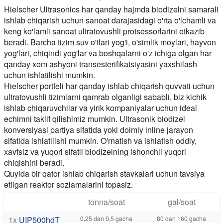
Hielscher Ultrasonics har qanday hajmda biodizelni samarali
ishlab chiqarish uchun sanoat darajasidagi o'rta o'lchamli va
keng ko'lamli sanoat ultratovushli protsessorlarini etkazib
beradi. Barcha tizim suv o'tlari yog'i, o'simlik moylari, hayvon
yog'lari, chiqindi yog'lar va boshqalarni o'z ichiga olgan har
qanday xom ashyoni transesterifikatsiyasini yaxshilash
uchun ishlatilishi mumkin.
Hielscher portfeli har qanday ishlab chiqarish quvvati uchun
ultratovushli tizimlarni qamrab olganligi sababli, biz kichik
ishlab chiqaruvchilar va yirik kompaniyalar uchun ideal
echimni taklif qilishimiz mumkin. Ultrasonik biodizel
konversiyasi partiya sifatida yoki doimiy inline jarayon
sifatida ishlatilishi mumkin. O'rnatish va ishlatish oddiy,
xavfsiz va yuqori sifatli biodizelning ishonchli yuqori
chiqishini beradi.
Quyida bir qator ishlab chiqarish stavkalari uchun tavsiya
etilgan reaktor sozlamalarini topasiz.
tonna/soat
gal/soat
1x
UIP500hdT
0,25 dan 0,5 gacha
80 dan 160 gacha