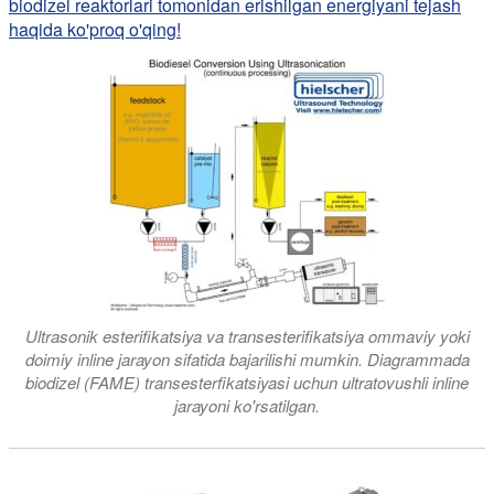
biodizel reaktorlari tomonidan erishilgan energiyani tejash
haqida ko'proq o'qing!
Ultrasonik esterifikatsiya va transesterifikatsiya ommaviy yoki
doimiy inline jarayon sifatida bajarilishi mumkin. Diagrammada
biodizel (FAME) transesterfikatsiyasi uchun ultratovushli inline
jarayoni ko'rsatilgan.