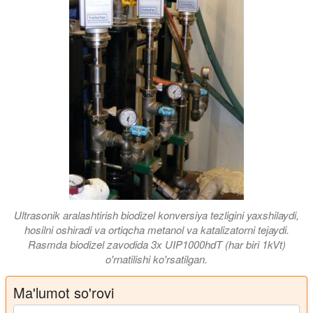
Ultrasonik aralashtirish biodizel konversiya tezligini yaxshilaydi,
hosilni oshiradi va ortiqcha metanol va katalizatorni tejaydi.
Rasmda biodizel zavodida 3x UIP1000hdT (har biri 1kVt)
o'rnatilishi ko'rsatilgan.
Ma'lumot so'rovi