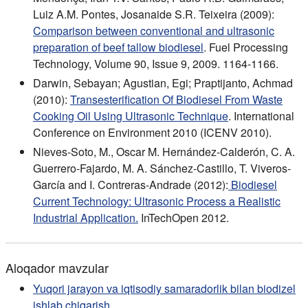
Luiz A.M. Pontes, Josanaide S.R. Teixeira (2009):
Comparison between conventional and ultrasonic
preparation of beef tallow biodiesel
. Fuel Processing
Technology, Volume 90, Issue 9, 2009. 1164-1166.
Darwin, Sebayan; Agustian, Egi; Praptijanto, Achmad
(2010):
Transesterification Of Biodiesel From Waste
Cooking Oil Using Ultrasonic Technique
. International
Conference on Environment 2010 (ICENV 2010).
Nieves-Soto, M., Oscar M. Hernández-Calderón, C. A.
Guerrero-Fajardo, M. A. Sánchez-Castillo, T. Viveros-
García and I. Contreras-Andrade (2012):
Biodiesel
Current Technology: Ultrasonic Process a Realistic
Industrial Application.
InTechOpen 2012.
Aloqador mavzular
Yuqori jarayon va iqtisodiy samaradorlik bilan biodizel
ishlab chiqarish