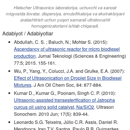
Hielscher Ultrasonics laboratoriya, uchuvchi va sanoat
miqyosida ilovalar, dispersiya, emulsifikatsiya va ekstraktsiyani
aralashtirish uchun yuqori samarali ultratovushli
homogenizatorlarni ishlab chiqaradi.
Adabiyot / Adabiyotlar
Abdullah, C. S. ; Baluch, N.; Mohtar S. (2015):
Ascendancy of ultrasonic reactor for micro biodiesel
production
. Jurnal Teknologi (Sciences & Engineering)
77:5; 2015. 155-161.
Wu, P., Yang, Y., Colucci, J.A. and Grulke, E.A. (2007):
Effect of Ultrasonication on Droplet Size in Biodiesel
Mixtures
. J Am Oil Chem Soc, 84: 877-884.
Kumar D., Kumar G., Poonam, Singh C. P. (2010):
Ultrasonic-assisted transesterification of Jatropha
curcus oil using solid catalyst, Na/SiO2
. Ultrason
Sonochem. 2010 Jun; 17(5): 839-44.
Leonardo S.G. Teixeira, Júlio C.R. Assis, Daniel R.
Mendonça, Iran T.V. Santos, Paulo R.B. Guimarães,