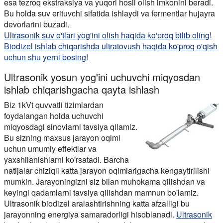
esa tezroq ekstraksiya va yuqori hosil olish imkonini beradi.
Bu holda suv erituvchi sifatida ishlaydi va fermentlar hujayra
devorlarini buzadi.
Ultrasonik suv o'tlari yog'ini olish haqida ko'proq bilib oling!
Biodizel ishlab chiqarishda ultratovush haqida ko'proq o'qish
uchun shu yerni bosing!
Ultrasonik yosun yog'ini uchuvchi miqyosdan
ishlab chiqarishgacha qayta ishlash
Biz 1kVt quvvatli tizimlardan
foydalangan holda uchuvchi
miqyosdagi sinovlarni tavsiya qilamiz.
Bu sizning maxsus jarayon oqimi
uchun umumiy effektlar va
yaxshilanishlarni ko'rsatadi. Barcha
natijalar chiziqli katta jarayon oqimlarigacha kengaytirilishi
mumkin. Jarayoningizni siz bilan muhokama qilishdan va
keyingi qadamlarni tavsiya qilishdan mamnun bo'lamiz.
Ultrasonik biodizel aralashtirishning katta afzalligi bu
jarayonning energiya samaradorligi hisoblanadi.
Ultrasonik