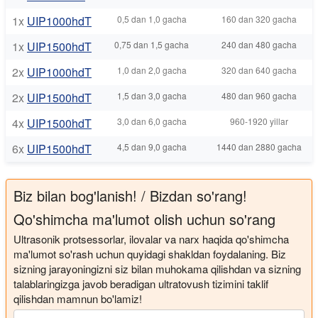
1x
UIP1000hdT
0,5 dan 1,0 gacha
160 dan 320 gacha
1x
UIP1500hdT
0,75 dan 1,5 gacha
240 dan 480 gacha
2x
UIP1000hdT
1,0 dan 2,0 gacha
320 dan 640 gacha
2x
UIP1500hdT
1,5 dan 3,0 gacha
480 dan 960 gacha
4x
UIP1500hdT
3,0 dan 6,0 gacha
960-1920 yillar
6x
UIP1500hdT
4,5 dan 9,0 gacha
1440 dan 2880 gacha
Biz bilan bog'lanish! / Bizdan so'rang!
Qo'shimcha ma'lumot olish uchun so'rang
Ultrasonik protsessorlar, ilovalar va narx haqida qo'shimcha
ma'lumot so'rash uchun quyidagi shakldan foydalaning. Biz
sizning jarayoningizni siz bilan muhokama qilishdan va sizning
talablaringizga javob beradigan ultratovush tizimini taklif
qilishdan mamnun bo'lamiz!