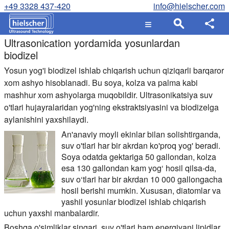
+49 3328 437-420
info@hielscher.com
Ultrasonication yordamida yosunlardan
biodizel
Yosun yog'i biodizel ishlab chiqarish uchun qiziqarli barqaror
xom ashyo hisoblanadi. Bu soya, kolza va palma kabi
mashhur xom ashyolarga muqobildir. Ultrasonikatsiya suv
o'tlari hujayralaridan yog'ning ekstraktsiyasini va biodizelga
aylanishini yaxshilaydi.
An'anaviy moyli ekinlar bilan solishtirganda,
suv o'tlari har bir akrdan ko'proq yog' beradi.
Soya odatda gektariga 50 gallondan, kolza
esa 130 gallondan kam yog‘ hosil qilsa-da,
suv o‘tlari har bir akrdan 10 000 gallongacha
hosil berishi mumkin. Xususan, diatomlar va
yashil yosunlar biodizel ishlab chiqarish
uchun yaxshi manbalardir.
Boshqa o'simliklar singari, suv o'tlari ham energiyani lipidlar