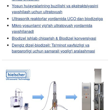
Yosun hujayralarining buzilishi va ekstraktsiyasini
yaxshilash uchun ultratovush
Ultrasonik reaktorlar yordamida UCO dan biodizelga
Mikro-yosunlarni yig'ish ultratovush yordamida
yaxshilanadi
Biodizel ishlab chiqarish & Biodizel konversiyasi
Dengiz dizel-biodizeli: Ta'minot xavfsizligi va
barqarorligi uchun samarali yoqilg'i aralashmasi