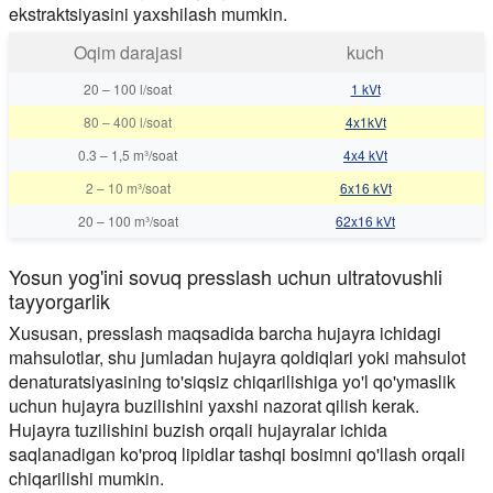
ekstraktsiyasini yaxshilash mumkin.
Oqim darajasi
kuch
20
–
100 l/soat
1 kVt
80
–
400 l/soat
4x1kVt
0.3
–
1,5 m³/soat
4x4 kVt
2
–
10 m³/soat
6x16 kVt
20
–
100 m³/soat
62x16 kVt
Yosun yog'ini sovuq presslash uchun ultratovushli
tayyorgarlik
Xususan, presslash maqsadida barcha hujayra ichidagi
mahsulotlar, shu jumladan hujayra qoldiqlari yoki mahsulot
denaturatsiyasining to'siqsiz chiqarilishiga yo'l qo'ymaslik
uchun hujayra buzilishini yaxshi nazorat qilish kerak.
Hujayra tuzilishini buzish orqali hujayralar ichida
saqlanadigan ko'proq lipidlar tashqi bosimni qo'llash orqali
chiqarilishi mumkin.