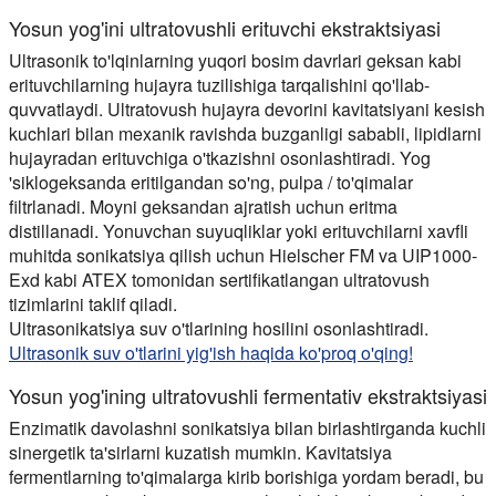
Yosun yog'ini ultratovushli erituvchi ekstraktsiyasi
Ultrasonik to'lqinlarning yuqori bosim davrlari geksan kabi
erituvchilarning hujayra tuzilishiga tarqalishini qo'llab-
quvvatlaydi. Ultratovush hujayra devorini kavitatsiyani kesish
kuchlari bilan mexanik ravishda buzganligi sababli, lipidlarni
hujayradan erituvchiga o'tkazishni osonlashtiradi. Yog
'siklogeksanda eritilgandan so'ng, pulpa / to'qimalar
filtrlanadi. Moyni geksandan ajratish uchun eritma
distillanadi. Yonuvchan suyuqliklar yoki erituvchilarni xavfli
muhitda sonikatsiya qilish uchun Hielscher FM va UIP1000-
Exd kabi ATEX tomonidan sertifikatlangan ultratovush
tizimlarini taklif qiladi.
Ultrasonikatsiya suv o'tlarining hosilini osonlashtiradi.
Ultrasonik suv o'tlarini yig'ish haqida ko'proq o'qing!
Yosun yog'ining ultratovushli fermentativ ekstraktsiyasi
Enzimatik davolashni sonikatsiya bilan birlashtirganda kuchli
sinergetik ta'sirlarni kuzatish mumkin. Kavitatsiya
fermentlarning to'qimalarga kirib borishiga yordam beradi, bu