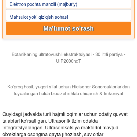
Elektron pochta manzili (majburiy)
Mahsulot yoki qiziqish sohasi
Ma'lumot so'rash
Botanikaning ultratovushli ekstraktsiyasi - 30 litrli partiya -
UIP2000hdT
Ko'proq hosil, yuqori sifat uchun Hielscher Sonoreaktorlaridan
foydalangan holda biodizel ishlab chiqarish & Imkoniyat
Ushbu video darsda biz sizni ultratovushli biodizel reaktorlari 
Quyidagi jadvalda turli hajmli oqimlar uchun odatiy quvvat
talablari ko'rsatilgan. Ultrasonik tizim odatda
integratsiyalangan. Ultrasonikatsiya reaktorini mavjud
ob'ektlarga osongina qayta jihozlash, suv o'tlari