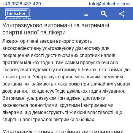
+49 3328 437-420
info@hielscher.com
Ультразвуково витримані та витримані
спиртні напої та лікери
Лікеро-горілчані заводи використовують
високоефективну ультразвукову діагностику для
покращення якості дистильованих спиртних напоїв
протягом кількох годин, тим самим пропускаючи або
скорочуючи трудомістку витримку в бочках, яка займає до
кількох років. Ультразвук сприяє механічним і хімічним
реакціям, які займають кілька років при звичайних умовах
дозрівання, і конденсує їх до декількох годин лікування.
Витримані ультразвуком і згладжені дистиляти
визнаються повнотілими, круглими і витриманими
лікерами, що демонструють ті ж якісні властивості, що і
спиртні напої тривалої витримки в бочках.
Ультразвук сприяв старінню дистильованих