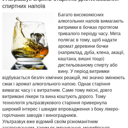
спиртних напоїв
Багато високоякісних
алкогольних напоїв вимагають
витримки в бочках протягом
тривалого періоду часу. Мета
полягає в тому, щоб надати
аромат деревини бочки
(наприклад, дуба, клена, акації,
каштана, вишні тощо)
дистильованому спирту або
вину. У період витримки
відбувається безліч хімічних реакцій, які значно змінюють
смак і аромат алкогольного напою. Однак старіння
вимагає часу і є витратним. Саме тому якісні, довго
витримані лікери та вина коштують дорого. Тому
технологія ультразвукового старіння привернула
широкий інтерес і швидке впровадження з боку лікеро-
горілчаних заводів і виноградників.
Ультразвук вже відомий своїм різноманітним
застосуванням, таким як змішування, модифікація