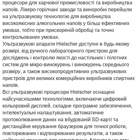
процесори для харчової промисловості та виробництва
напоїв. Лікеро-горілчані заводи та виноробні перейшли
на ультразвукову технологію для виробництва
високоякісних алкогольних напоїв у більш ефективних
умовах, тобто при прискореній обробці та точно
контрольованих умовах.
Ультразвукові апарати Hielscher доступні в будь-якому
розмірі, від ручного лабораторного пристрою для
досліджень і контролю якості до настільних і пілотних
систем для мікро-винокурень і винокурень середнього
розміру, а також високопродуктивних ультразвукових
пристроїв для великих комерційних виробників спиртних
напоїв.
Всі ультразвукові процесори Hielscher оснащені
найсучаснішими технологіями, включаючи цифровий
кольоровий дисплей, складне програмне забезпечення,
інтелектуальні налаштування, автоматичне
протоколювання даних на вбудованій SD-карті та
дистанційне керування браузером для точної роботи,
повторюваних і відтворюваних результатів, а також
найвищої зручності для користувача. Клієнти в усьому