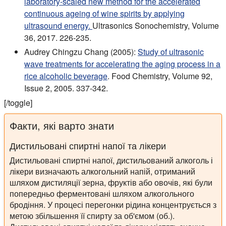
laboratory-scaled new method for the accelerated
continuous ageing of wine spirits by applying
ultrasound energy.
Ultrasonics Sonochemistry, Volume
36, 2017. 226-235.
Audrey Chingzu Chang (2005):
Study of ultrasonic
wave treatments for accelerating the aging process in a
rice alcoholic beverage
. Food Chemistry, Volume 92,
Issue 2, 2005. 337-342.
[/toggle]
Факти, які варто знати
Дистильовані спиртні напої та лікери
Дистильовані спиртні напої, дистильований алкоголь і
лікери визначають алкогольний напій, отриманий
шляхом дистиляції зерна, фруктів або овочів, які були
попередньо ферментовані шляхом алкогольного
бродіння. У процесі перегонки рідина концентрується з
метою збільшення її спирту за об'ємом (об.).