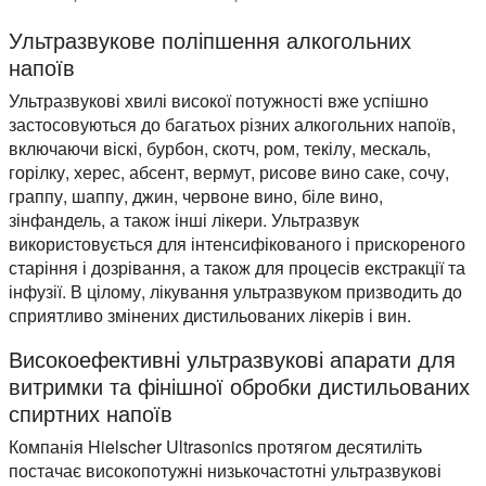
Ультразвукове поліпшення алкогольних
напоїв
Ультразвукові хвилі високої потужності вже успішно
застосовуються до багатьох різних алкогольних напоїв,
включаючи віскі, бурбон, скотч, ром, текілу, мескаль,
горілку, херес, абсент, вермут, рисове вино саке, сочу,
граппу, шаппу, джин, червоне вино, біле вино,
зінфандель, а також інші лікери. Ультразвук
використовується для інтенсифікованого і прискореного
старіння і дозрівання, а також для процесів екстракції та
інфузії. В цілому, лікування ультразвуком призводить до
сприятливо змінених дистильованих лікерів і вин.
Високоефективні ультразвукові апарати для
витримки та фінішної обробки дистильованих
спиртних напоїв
Компанія Hielscher Ultrasonics протягом десятиліть
постачає високопотужні низькочастотні ультразвукові