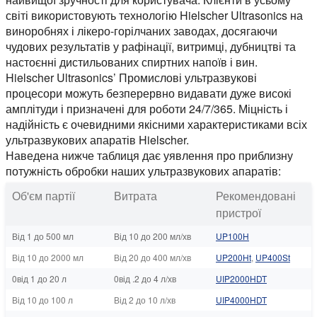
світі використовують технологію Hielscher Ultrasonics на
виноробнях і лікеро-горілчаних заводах, досягаючи
чудових результатів у рафінації, витримці, дубництві та
настоєнні дистильованих спиртних напоїв і вин.
Hielscher Ultrasonics’ Промислові ультразвукові
процесори можуть безперервно видавати дуже високі
амплітуди і призначені для роботи 24/7/365. Міцність і
надійність є очевидними якісними характеристиками всіх
ультразвукових апаратів Hielscher.
Наведена нижче таблиця дає уявлення про приблизну
потужність обробки наших ультразвукових апаратів:
Об'єм партії
Витрата
Рекомендовані
пристрої
Від 1 до 500 мл
Від 10 до 200 мл/хв
UP100H
Від 10 до 2000 мл
Від 20 до 400 мл/хв
UP200Ht
,
UP400St
0від 1 до 20 л
0від .2 до 4 л/хв
UIP2000HDT
Від 10 до 100 л
Від 2 до 10 л/хв
UIP4000HDT