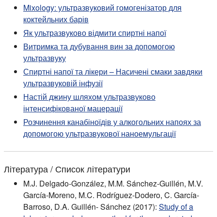
Mixology: ультразвуковий гомогенізатор для
коктейльних барів
Як ультразвуково відмити спиртні напої
Витримка та дубування вин за допомогою
ультразвуку
Спиртні напої та лікери – Насичені смаки завдяки
ультразвуковій інфузії
Настій джину шляхом ультразвуково
інтенсифікованої мацерації
Розчинення канабіноїдів у алкогольних напоях за
допомогою ультразвукової наноемульгації
Література / Список літератури
M.J. Delgado-González, M.M. Sánchez-Guillén, M.V.
García-Moreno, M.C. Rodríguez-Dodero, C. García-
Barroso, D.A. Guillén- Sánchez (2017):
Study of a