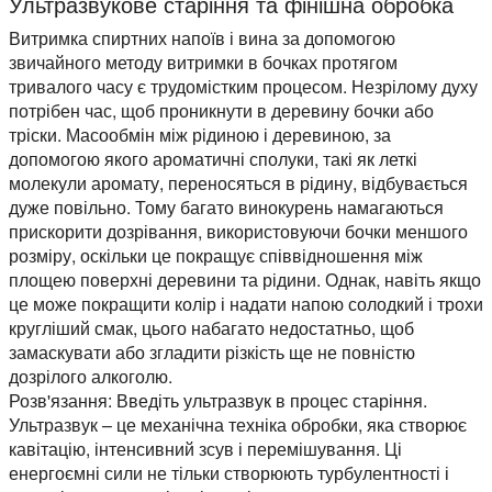
Ультразвукове старіння та фінішна обробка
Витримка спиртних напоїв і вина за допомогою
звичайного методу витримки в бочках протягом
тривалого часу є трудомістким процесом. Незрілому духу
потрібен час, щоб проникнути в деревину бочки або
тріски. Масообмін між рідиною і деревиною, за
допомогою якого ароматичні сполуки, такі як леткі
молекули аромату, переносяться в рідину, відбувається
дуже повільно. Тому багато винокурень намагаються
прискорити дозрівання, використовуючи бочки меншого
розміру, оскільки це покращує співвідношення між
площею поверхні деревини та рідини. Однак, навіть якщо
це може покращити колір і надати напою солодкий і трохи
кругліший смак, цього набагато недостатньо, щоб
замаскувати або згладити різкість ще не повністю
дозрілого алкоголю.
Розв'язання:
Введіть ультразвук в процес старіння.
Ультразвук – це механічна техніка обробки, яка створює
кавітацію, інтенсивний зсув і перемішування. Ці
енергоємні сили не тільки створюють турбулентності і