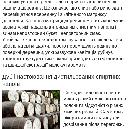
перемішування в рідині, але і сприяють проникненню
рідини в деревину. Це означає, що спирт або вино здатні
переміщатися всередину і з клітинного матриксу
деревини. Клітинна матриця деревини містить молекули
аромату, які надають витриманим спиртним напоям і
винам неповторний букет і неповторний смак.
У той час як інші технології змішування, такі як лопатеві
або лопатеві мішалки, просто переміщують рідину по
поверхні деревини, ультразвукова кавітація руйнує
клітинні структури і тим самим призводить до ефективної
та швидкої екстракції молекул аромату.
Дуб і настоювання дистильованих спиртних
напоїв
Свіжодистильовані спирти
мають різкий смак, що можна
пояснити відсутністю різних
хімічних реакцій. Саме тому
лікери вимагають часу для
дозрівання після перегонки.