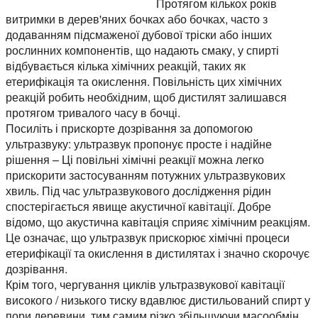
Протягом кількох років
витримки в дерев'яних бочках або бочках, часто з
додаванням підсмаженої дубової тріски або інших
рослинних компонентів, що надають смаку, у спирті
відбувається кілька хімічних реакцій, таких як
етерифікація та окислення. Повільність цих хімічних
реакцій робить необхідним, щоб дистилят залишався
протягом тривалого часу в бочці.
Посиліть і прискорте дозрівання за допомогою
ультразвуку: ультразвук пропонує просте і надійне
рішення – Ці повільні хімічні реакції можна легко
прискорити застосуванням потужних ультразвукових
хвиль. Під час ультразвукового дослідження рідин
спостерігається явище акустичної кавітації. Добре
відомо, що акустична кавітація сприяє хімічним реакціям.
Це означає, що ультразвук прискорює хімічні процеси
етерифікації та окислення в дистилятах і значно скорочує
дозрівання.
Крім того, чергування циклів ультразвукової кавітації
високого / низького тиску вдавлює дистильований спирт у
пори деревини, тим самим різко збільшуючи масообмін