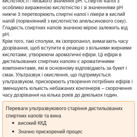
кислотності / низького значення pH. Спиртні напої з
особливо вираженою кислотністю і зі значеннями рН
нижче 3 перетворюють спиртні напої і лікери в кислий
напій (порівнянний з кислотністю апельсинового соку).
Гладкість спиртних напоїв значною мірою залежить від
рН.
Крім того, такі сполуки, як ізопропанол, вимагають часу
дозрівання, щоб вступити в реакцію з вільними жирними
кислотами, утворюючи ароматичні ефіри. Ці ефіри в
дистильованих спиртних напоях є ароматичними
компонентами, які в основному відповідають за букет і
смак. Ультразвук і окислення, що підтримується
ультразвуком, прискорюють утворення потрібних ефірів і
зменшують кількість небажаних конгенерів – скорочення
часу дозрівання на кілька років до декількох годин.
Переваги ультразвукового старіння дистильованих
спиртних напоїв та вина
високий ККД
Значно прискорений процес