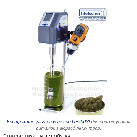
Екстрактор ультразвуковий UP400St
для приготування
витяжок з аюрведичних трав.
Стандартизація видобутку