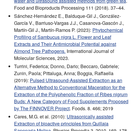
water and ultrasound assisted methods from green tea
.
Food and Bioproducts Processing 111 (2018). 37–44.
Sánchez-Hernández E., Balduque-Gil J., González-
García V., Barriuso-Vargas J.J., Casanova-Gascón J.,
Martín-Gil J., Martín-Ramos P. (2023):
Phytochemical
Profiling of Sambucus nigra L. Flower and Leaf
Extracts and Their Antimicrobial Potential against
Almond Tree Pathogens.
International Journal of
Molecular Sciences, 2023.
Turrini, Federica; Donno, Dario; Beccaro, Gabriele;
Zunin, Paola; Pittaluga, Anna; Boggia, Raffaella
(2019):
Pulsed Ultrasound-Assisted Extraction as an
Alternative Method to Conventional Maceration for the
Extraction of the Polyphenolic Fraction of Ribes nigrum
Buds: A New Category of Food Supplements Proposed
by The FINNOVER Project
. Foods. 8. 466; 2019
Cares, M.G. et al. (2010):
Ultrasonically assisted
Extraction of bioactive principles from Quillaja
Saponaria Molina
. Physics Procedia 3, 2010. 169–178.