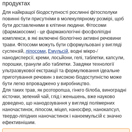
продуктах
Для найкращої біодоступності рослинні фітосполуки
повинні бути присутніми в молекулярному розмірі, щоб
бути доставленими в клітини людини. Фітосоми
(фармакосоми) - це фармакологічні фосфоліпідні
комплекси, в які включені біологічно активні речовини
трави. Фітосоми можуть бути сформульовані у вигляді
суспензій,
ліпосоми
,
Емульсій
, водні мікро-/
нанодисперсії, креми, лосьйони, гелі, таблетки, капсули,
порошки, гранули або таблетки. Завдяки технології
ультразвукової екстракції та формулювання ідеальне
приготування речовин з високою біодоступністю може
бути легко впроваджено у виробництво.
Для таких трав, як розторопша, гінкго білоба, виноградні
кісточки, зелений чай, глід і женьшень, вже науково
доведено, що нанодозування у вигляді полімерних
наночастинок, ліпосом, міцел, наносфер, нанокапсул,
твердо-ліпідних наночастинок і наноемульсій є значно
ефективнішим.