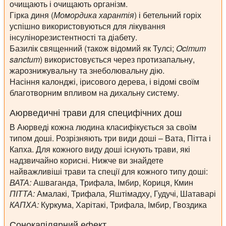
очищають і очищають організм.
Гірка диня (
Момордика харантія
) і бетельний горіх
успішно використовуються для лікування
інсулінорезистентності та діабету.
Базилік священний (також відомий як Тулсі;
Ocimum
sanctum
) використовується через протизапальну,
жарознижувальну та знеболювальну дію.
Насіння калонджі, ірисового дерева, і відомі своїм
благотворним впливом на дихальну систему.
Аюрведичні трави для специфічних дош
В Аюрведі кожна людина класифікується за своїм
типом доші. Розрізняють три види доші – Вата, Пітта і
Капха. Для кожного виду доші існують трави, які
надзвичайно корисні. Нижче ви знайдете
найважливіші трави та спеції для кожного типу доші:
ВАТА:
Ашваганда, Трифала, Імбир, Кориця, Кмин
ПІТТА:
Амалакі, Трифала, Яштімадху, Гудучі, Шатаварі
КАПХА:
Куркума, Харітакі, Трифала, Імбир, Гвоздика
Сонокапілярний ефект