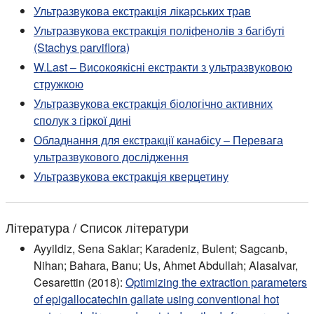
Ультразвукова екстракція лікарських трав
Ультразвукова екстракція поліфенолів з багібуті
(Stachys parviflora)
W.Last – Високоякісні екстракти з ультразвуковою
стружкою
Ультразвукова екстракція біологічно активних
сполук з гіркої дині
Обладнання для екстракції канабісу – Перевага
ультразвукового дослідження
Ультразвукова екстракція кверцетину
Література / Список літератури
Ayyildiz, Sena Saklar; Karadeniz, Bulent; Sagcanb,
Nihan; Bahara, Banu; Us, Ahmet Abdullah; Alasalvar,
Cesarettin (2018):
Optimizing the extraction parameters
of epigallocatechin gallate using conventional hot