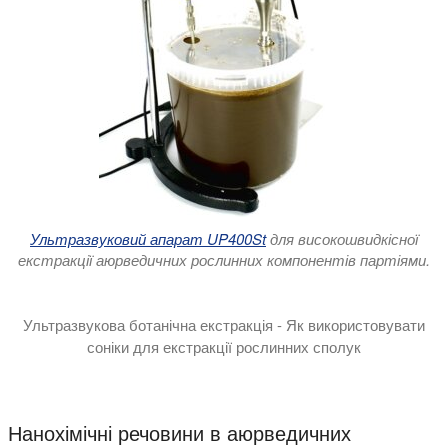
Ультразвуковий апарат UP400St
для високошвидкісної
екстракції аюрведичних рослинних компонентів партіями.
Ультразвукова ботанічна екстракція - Як використовувати
соніки для екстракції рослинних сполук
У цій презентації ми познайомимо вас з виробництвом росл
Нанохімічні речовини в аюрведичних