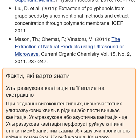
Liu, D. et al. (2011): Extraction of polyphenols from
grape seeds by unconventional methods and extract
concentration through polymeric membrane. ICEF
2011.
Mason, Th.; Chemat, F.; Vinatoru, M. (2011):
The
Extraction of Natural Products using Ultrasound or
Microwave.
Current Organic Chemistry Vol. 15, No. 2,
2011. 237-247.
Факти, які варто знати
Ультразвукова кавітація та її вплив на
екстракцію
При з'єднанні високоінтенсивних, низькочастотних
ультразвукових хвиль в рідини або пасти виникає
кавітація. Ультразвукова або акустична кавітація - це
Ультразвукова кавітація перфорує і руйнує клітинні
стінки і мембрани, тим самим збільшуючи проникність
клітинних мембран і їх руйнування. Крім того,