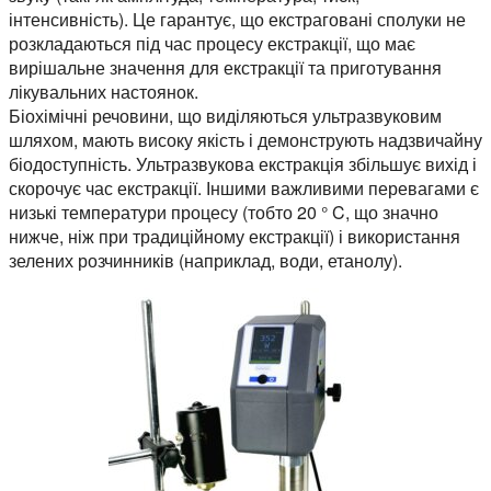
інтенсивність). Це гарантує, що екстраговані сполуки не
розкладаються під час процесу екстракції, що має
вирішальне значення для екстракції та приготування
лікувальних настоянок.
Біохімічні речовини, що виділяються ультразвуковим
шляхом, мають високу якість і демонструють надзвичайну
біодоступність. Ультразвукова екстракція збільшує вихід і
скорочує час екстракції. Іншими важливими перевагами є
низькі температури процесу (тобто 20 ° C, що значно
нижче, ніж при традиційному екстракції) і використання
зелених розчинників (наприклад, води, етанолу).