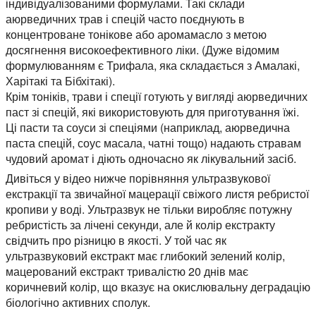
індивідуалізованими формулами. Такі склади
аюрведичних трав і спецій часто поєднують в
концентроване тонікове або аромамасло з метою
досягнення високоефективного ліки. (Дуже відомим
формулюванням є Трифала, яка складається з Амалакі,
Харітакі та Бібхітакі).
Крім тоніків, трави і спеції готують у вигляді аюрведичних
паст зі спецій, які використовують для приготування їжі.
Ці пасти та соуси зі спеціями (наприклад, аюрведична
паста спецій, соус масала, чатні тощо) надають стравам
чудовий аромат і діють одночасно як лікувальний засіб.
Дивіться у відео нижче порівняння ультразвукової
екстракції та звичайної мацерації свіжого листя ребристої
кропиви у воді. Ультразвук не тільки виробляє потужну
ребристість за лічені секунди, але й колір екстракту
свідчить про різницю в якості. У той час як
ультразвуковий екстракт має глибокий зелений колір,
мацерований екстракт тривалістю 20 днів має
коричневий колір, що вказує на окислювальну деградацію
біологічно активних сполук.