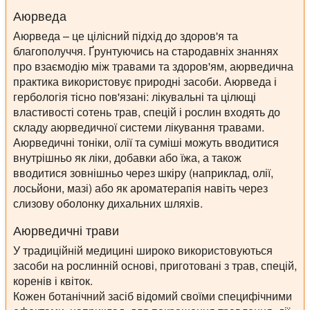
Аюрведа
Аюрведа – це цілісний підхід до здоров'я та
благополуччя. Ґрунтуючись на стародавніх знаннях
про взаємодію між травами та здоров'ям, аюрведична
практика використовує природні засоби. Аюрведа і
гербологія тісно пов'язані: лікувальні та цілющі
властивості сотень трав, спецій і рослин входять до
складу аюрведичної системи лікування травами.
Аюрведичні тоніки, олії та суміші можуть вводитися
внутрішньо як ліки, добавки або їжа, а також
вводитися зовнішньо через шкіру (наприклад, олії,
лосьйони, мазі) або як ароматерапія навіть через
слизову оболонку дихальних шляхів.
Аюрведичні трави
У традиційній медицині широко використовуються
засоби на рослинній основі, приготовані з трав, спецій,
коренів і квіток.
Кожен ботанічний засіб відомий своїми специфічними