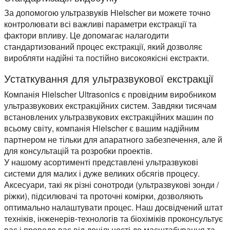
За допомогою ультразвуків Hielscher ви можете точно
контролювати всі важливі параметри екстракції та
фактори впливу. Це допомагає налагодити
стандартизований процес екстракції, який дозволяє
виробляти надійні та постійно високоякісні екстракти.
Устаткування для ультразвукової екстракції
Компанія Hielscher Ultrasonics є провідним виробником
ультразвукових екстракційних систем. Завдяки тисячам
встановлених ультразвукових екстракційних машин по
всьому світу, компанія Hielscher є вашим надійним
партнером не тільки для апаратного забезпечення, але й
для консультацій та розробки проектів.
У нашому асортименті представлені ультразвукові
системи для малих і дуже великих обсягів процесу.
Аксесуари, такі як різні сонотроди (ультразвукові зонди /
ріжки), підсилювачі та проточні комірки, дозволяють
оптимально налаштувати процес. Наш досвідчений штат
техніків, інженерів-технологів та біохіміків проконсультує
вас і проведе вас від доцільності до масштабування та