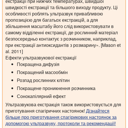
екстракції при нижчих температурах, швидшої
швидкості екстракції та більшого виходу продукту. Ці
особливості роблять ультразвук привабливою
пропозицією для багатьох екстракцій, а для
збільшення масштабу його слід використовувати в
самому відділенні екстракції, де рослинний матеріал
безпосередньо контактує з розчинником, наприклад,
при екстракції антиоксидантів з розмарину». [Mason et
al. 2011]
Ефекти ультразвукової екстракції
Покращена дифузія
Покращений масообмін
Розпад рослинних клітин
Покращене проникнення розчинника
Сонокапілярний ефект
Ультразвукова екстракція також використовується для
приготування спагіричних настоянок!
Дізнайтеся
більше про приготування спагірикових настоянок за
допомогою ультразвуку, протоколи та рекомендації!