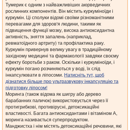
Тумерик є одним з найважливіших аюрведичних
рослинних компонентів. Він містить куркуміноїди і
куркумін. Ці сполуки відомі своїми різноманітними
перевагами для здоров'я людини, такими як
підвищення функції мозку, висока антиоксидантна
активність, зняття запалень (наприклад,
ревматоїдного артриту) та профілактика раку.
Куркумін привернув велику увагу в традиційному
західному медицині та фармакології завдяки своєму
ефекту боротьби з раком. Оскільки і куркуміноїди, і
куркумін погано розчиняються у воді, їх слід
інкапсулювати в ліпосоми.
Натисніть тут, щоб
дізнатися більше про ультразвукову інкапсуляцію та
підготовку ліпосом!
Моринга (також відома як шигру або дерево
барабанних паличок) використовується через її
протигрибкові, противірусні, детоксикаційні
властивості. Багата антиоксидантами і вітаміном А,
моринга називається суперпродуктом.
Манджистха і нім містять детоксикаційні речовини, які