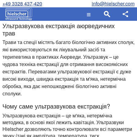
+49 3328 437-420
info@hielscher.com
Ультразвукова екстракція аюрведичних
трав
Трави та спеції містять багато біологічно активних сполук,
які використовуються як лікувальний засіб та
терипевтика в практиках Аюрведи. Ультразвук – це
чудова техніка екстракції для отримання високоякісних
екстрактів. Перевагами ультразвукової екстракції є дуже
високі виходи, швидка екстракція та м'яка, нетермічна
обробка, яка дає непошкоджені біологічно активні
сполуки.
Чому саме ультразвукова екстракція?
Ультразвукова екстракція – це м'яка, нетермічна
методика, в основі якої лежить кавітація. Ультразвуки
Hielscher дозволяють точно контролювати всі параметри
звуку (такі як амплітуда, температура, тиск,