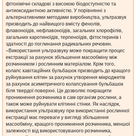
фітохімічні складові з високою біодоступністю та
антиоксидантною активністю. У порівнянні з
альтернативними методами виробництва, ультразвук
призводить до найвищого вмісту фенолів,
флавоноїдів, нефлавоноїдів, загальних хлорофілів,
загальних каротиноїдів, терпеноїдів, фітостеринів і
здатності до поглинання радикальних речовин.
«Використання ультразвуку може покращити процес
екстракції за рахунок збільшення масообміну між
розчинником і рослинним матеріалом. Крім того,
колапс кавітаційних бульбашок призводить до кращого
руйнування клітин за рахунок утворення мікроджетів
за рахунок асиметричного колапсування бульбашок
біля твердої поверхні. Це дозволяє покращити
проникнення розчинника в сам організм рослини, а
також може руйнувати клітинні стінки. Як наслідок,
використання ультразвуку при використанні рослинної
екстракції має переваги у вигляді збільшення
масообміну, кращого проникнення розчинника, меншої
залежності від використовуваного розчинника,