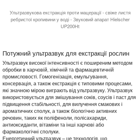
Ультразвукова екстракція проти мацерації - свіже листя
ребристої кропивини у воді - Звуковий апарат Hielscher
UP200Ht
У цьому короткому відео ми порівнюємо ультразвукову екст
Насичений зелений колір ультразвукового екстракту ребри
Потужний ультразвук для екстракції рослин
Ультразвук високої інтенсивності є поширеним методом
обробки в харчовій, хімічній та фармацевтичній
промисловості. Гомогенізація, емульгування,
консервація, а також екстракція є типовими процесами,
які значною мірою виграють від ультразвуку. Ультразвук
використовується для змішування соків, соусів і паст для
підвищення стабільності, для вилучення смакових і
ароматичних сполук, а також біологічно активних
речовин, таких як поліфеноли, полісахариди,
антиоксиданти, вітаміни та інші харчові або
фармакологічні сполуки.
Енергетичний ультразвук – це технологія, що