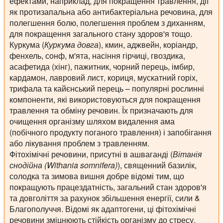
ефектами, наприклад, для покращення травлення, дії
як протизапальна або антибактеріальна речовина, для
полегшення болю, полегшення проблем з диханням,
для покращення загального стану здоров'я тощо.
Куркума (
Куркума довга
), кмин, аджвейн, коріандр,
фенхель, сонф, м'ята, насіння гірчиці, гвоздика,
асафетида (хінг), пажитник, чорний перець, імбир,
кардамон, лавровий лист, кориця, мускатний горіх,
трифала та кайєнський перець – популярні рослинні
компоненти, які використовуються для покращення
травлення та обміну речовин. Їх призначають для
очищення організму шляхом видалення ама
(побічного продукту поганого травлення) і запобігання
або лікування проблем з травленням.
Фітохімічні речовини, присутні в ашваганді (
Вітанія
снодійна (Withania somnifera)
), священний базилік,
солодка та зимова вишня добре відомі тим, що
покращують працездатність, загальний стан здоров'я
та довголіття за рахунок збільшення енергії, сили &
Благополуччя. Відомі як адаптогени, ці фітохімічні
речовини зміцнюють стійкість організму до стресу.