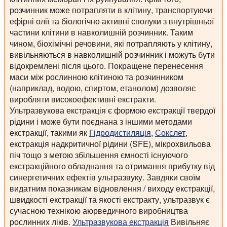
розчинник може потрапляти в клітину, транспортуючи
ефірні олії та біологічно активні сполуки з внутрішньої
частини клітини в навколишній розчинник. Таким
чином, біохімічні речовини, які потрапляють у клітину,
вивільняються в навколишній розчинник і можуть бути
відокремлені після цього. Покращене перенесення
маси між рослинною клітиною та розчинником
(наприклад, водою, спиртом, етанолом) дозволяє
виробляти високоефективні екстракти.
Ультразвукова екстракція є формою екстракції твердої
рідини і може бути поєднана з іншими методами
екстракції, такими як
Гідродистиляція
,
Сокслет
,
екстракція надкритичної рідини (SFE), мікрохвильова
піч тощо з метою збільшення ємності існуючого
екстракційного обладнання та отримання прибутку від
синергетичних ефектів ультразвуку. Завдяки своїм
видатним показникам відновлення / виходу екстракції,
швидкості екстракції та якості екстракту, ультразвук є
сучасною технікою аюрведичного виробництва
рослинних ліків.
Ультразвукова екстракція
Вивільняє