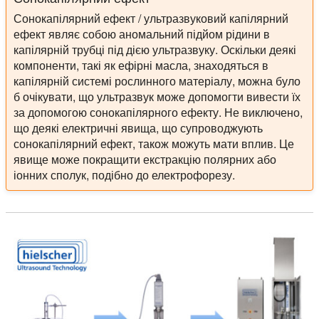
Сонокапілярний ефект / ультразвуковий капілярний
ефект являє собою аномальний підйом рідини в
капілярній трубці під дією ультразвуку. Оскільки деякі
компоненти, такі як ефірні масла, знаходяться в
капілярній системі рослинного матеріалу, можна було
б очікувати, що ультразвук може допомогти вивести їх
за допомогою сонокапілярного ефекту. Не виключено,
що деякі електричні явища, що супроводжують
сонокапілярний ефект, також можуть мати вплив. Це
явище може покращити екстракцію полярних або
іонних сполук, подібно до електрофорезу.