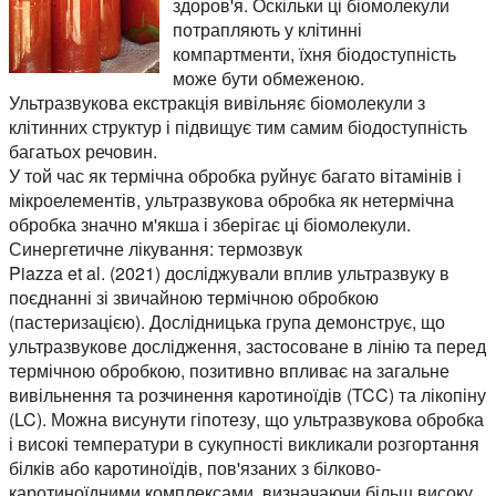
здоров'я. Оскільки ці біомолекули
потрапляють у клітинні
компартменти, їхня біодоступність
може бути обмеженою.
Ультразвукова екстракція вивільняє біомолекули з
клітинних структур і підвищує тим самим біодоступність
багатьох речовин.
У той час як термічна обробка руйнує багато вітамінів і
мікроелементів, ультразвукова обробка як нетермічна
обробка значно м'якша і зберігає ці біомолекули.
Синергетичне лікування: термозвук
Piazza et al. (2021) досліджували вплив ультразвуку в
поєднанні зі звичайною термічною обробкою
(пастеризацією). Дослідницька група демонструє, що
ультразвукове дослідження, застосоване в лінію та перед
термічною обробкою, позитивно впливає на загальне
вивільнення та розчинення каротиноїдів (TCC) та лікопіну
(LC). Можна висунути гіпотезу, що ультразвукова обробка
і високі температури в сукупності викликали розгортання
білків або каротиноїдів, пов'язаних з білково-
каротиноїдними комплексами, визначаючи більш високу