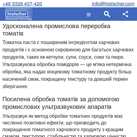
+49 3328 437-420
info@hielscher.com
Удосконалена промислова переробка
томатів
Томатна паста є поширеним інгредієнтом харчових
продуктів і є основною сировиною для багатьох харчових
продуктів, таких як кетчупи, супи, соуси, соки та пюре.
Ультразвукова обробка помідорів — це м'яка нетермічна
обробка, яка надає кінцевому томатному продукту більш
насичений смак, покращену текстуру та довший термін
зберігання.
Посилена обробка томатів за допомогою
промислових ультразвукових апаратів
Ультразвук як метод обробки томатних продуктів має
численні позитивні ефекти, що призводить до
покращення томатного харчового продукту з кращим
смаком, текстурою, стабільністю та харчовою цінністю.