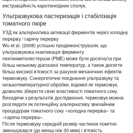
екстракційність каротиноїдних сполук.
Ультразвукова пастеризація і стабілізація
томатного пюре
УЗД як альтернатива активації ферментів через холодну
перерву / гарячу перерву
Wu et al. (2008) успішно продемонстрували, що
ультразвукова інактивація ферменту
пектинметилестерази (PME) може бути досягнута при
більш низькому діапазоні температур, а також досягти
більш високої в'язкості за рахунок механічних ефектів
термозвуку. Синергетичне поєднання ультразвуку та
низькотемпературної обробки, відомої як термозвук,
дозволяє зберегти свіжі властивості томатного соку.
Виходячи з результатів дослідження, термозвук можна
розглядати як потенційну альтернативу звичайним
процедурам томатного соку «холодна перерва» та
«гаряча перерва».
Після термозвуку середній розмір частинок помітно
зменшувався (до менш ніж 30 мкм) і в'язкість