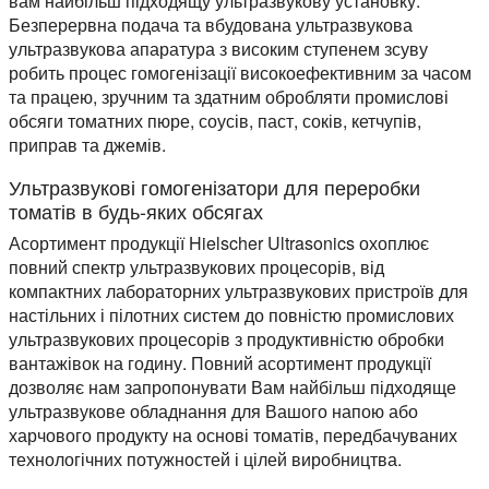
вам найбільш підходящу ультразвукову установку.
Безперервна подача та вбудована ультразвукова
ультразвукова апаратура з високим ступенем зсуву
робить процес гомогенізації високоефективним за часом
та працею, зручним та здатним обробляти промислові
обсяги томатних пюре, соусів, паст, соків, кетчупів,
приправ та джемів.
Ультразвукові гомогенізатори для переробки
томатів в будь-яких обсягах
Асортимент продукції Hielscher Ultrasonics охоплює
повний спектр ультразвукових процесорів, від
компактних лабораторних ультразвукових пристроїв для
настільних і пілотних систем до повністю промислових
ультразвукових процесорів з продуктивністю обробки
вантажівок на годину. Повний асортимент продукції
дозволяє нам запропонувати Вам найбільш підходяще
ультразвукове обладнання для Вашого напою або
харчового продукту на основі томатів, передбачуваних
технологічних потужностей і цілей виробництва.