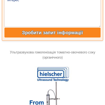
Зробити запит інформації
Ультразвукова гомогенізація томатно-овочевого соку
(органічного)
На відео показана ультразвукова гомогенізація органічног