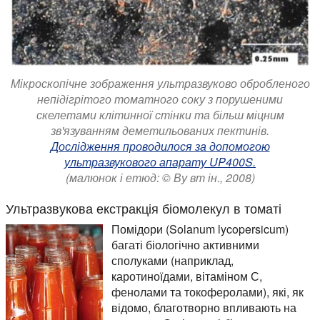
Мікроскопічне зображення ультразвуково обробленого
непідігрітого томатного соку з порушеними
скелетами клітинної стінки та більш міцним
зв'язуванням деметильованих пектинів.
Дослідження проводилося за допомогою
ультразвукового апарату UP400S.
(малюнок і етюд: © Ву вт ін., 2008)
Ультразвукова екстракція біомолекул в томаті
Помідори (Solanum lycopersicum)
багаті біологічно активними
сполуками (наприклад,
каротиноїдами, вітаміном С,
фенолами та токоферолами), які, як
відомо, благотворно впливають на