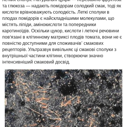
та глюкоза — надають помідорам солодкий смак, тоді як
кислоти врівноважують солодкість. Леткі сполуки в
плодах помідорів є найскладнішими молекулами, що
містять ліпіди, амінокислоти та попередники
каротиноїдів. Оскільки цукор, кислоти і летючі речовини
пов'язані в клітинному матриксі плодів томата, вони не є
повністю доступними для споживачів’ смакових
рецепторів. Ультразвук вивільняє ці смакові сполуки з
внутрішньої частини клітини, створюючи значно
інтенсивніший смаковий досвід.