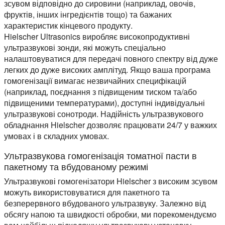
зсувом відповідно до сировини (наприклад, овочів,
фруктів, інших інгредієнтів тощо) та бажаних
характеристик кінцевого продукту.
Hielscher Ultrasonics виробляє високопродуктивні
ультразвукові зонди, які можуть спеціально
налаштовуватися для передачі повного спектру від дуже
легких до дуже високих амплітуд. Якщо ваша програма
гомогенізації вимагає незвичайних специфікацій
(наприклад, поєднання з підвищеним тиском та/або
підвищеними температурами), доступні індивідуальні
ультразвукові сонотроди. Надійність ультразвукового
обладнання Hielscher дозволяє працювати 24/7 у важких
умовах і в складних умовах.
Ультразвукова гомогенізація томатної пасти в
пакетному та вбудованому режимі
Ультразвукові гомогенізатори Hielscher з високим зсувом
можуть використовуватися для пакетного та
безперервного вбудованого ультразвуку. Залежно від
обсягу напою та швидкості обробки, ми порекомендуємо