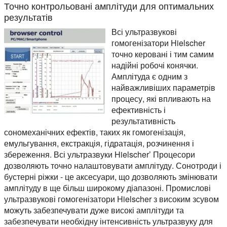
Точно контрольовані амплітуди для оптимальних
результатів
Всі ультразвукові
гомогенізатори Hielscher
точно керовані і тим самим
надійні робочі конячки.
Амплітуда є одним з
найважливіших параметрів
процесу, які впливають на
ефективність і
результативність
сономеханічних ефектів, таких як гомогенізація,
емульгування, екстракція, гідратація, розчинення і
збереження. Всі ультразвуки Hielscher’ Процесори
дозволяють точно налаштовувати амплітуду. Сонотроди і
бустерні ріжки - це аксесуари, що дозволяють змінювати
амплітуду в ще більш широкому діапазоні. Промислові
ультразвукові гомогенізатори Hielscher з високим зсувом
можуть забезпечувати дуже високі амплітуди та
забезпечувати необхідну інтенсивність ультразвуку для