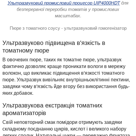
Ультразвуковий промисловий процесор UIP4000HDT
для
безперервної переробки томатів у промислових
масштабах.
Пюре з томатного соусу - ультразвуковий гомогенізатор
На відео показана ультразвукова гомогенізація пюреподібно
Ультразвуково підвищена в'язкість в
томатному пюре
В овочевих пюре, таких як томатне пюре, ультразвук
фактично дозволяє краще проникати вологи в мережу
волокон, що викликає підвищення в'язкості томатного
пюре. Ультразвук вивільняє внутрішньоклітинні пектини,
завдяки чому в'язкість йде вгору без використання будь-
яких добавок.
Ультразвукова екстракція томатних
ароматизаторів
Свій неповторний смак помідори отримують завдяки
складному поєднанню цукрів, кислот і великого набору
летких сполук. Натуральні цукри — переважно фруктоза