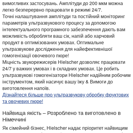
вимогливих застосувань. Амплітуди до 200 мкм можна
легко безперервно працювати в режимі 24/7.
Точні налаштування амплітуди та постійний моніторинг
параметрів ультразвукового процесу за допомогою
інтелектуального програмного забезпечення дають вам
можливість обробляти ваш сік, напій або харчовий
продукт в оптимізованих умовах. Оптимальне
ультразвукове дослідження для найефективнішої
гомогенізації овочевого пюре!
Міцність звукорежисерів Hielscher дозволяє працювати
24/7 у важких умовах і в складних умовах. Це робить
ультразвукові гомогенізатори Hielscher надійним робочим
інструментом, який насичує вашу їжу & Вимоги до
виготовлення напоїв.
Дізнайтеся більше про ультразвукову обробку фруктових
та овочевих пюре!
Найвища якість – Розроблено та виготовлено в
Німеччині
Як сімейний бізнес, Hielscher надає пріоритет найвищим