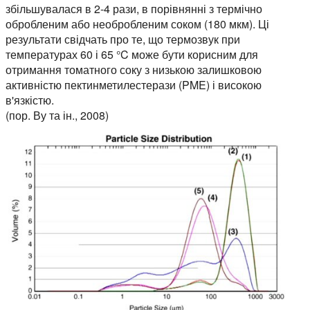
збільшувалася в 2-4 рази, в порівнянні з термічно
обробленим або необробленим соком (180 мкм). Ці
результати свідчать про те, що термозвук при
температурах 60 і 65 °C може бути корисним для
отримання томатного соку з низькою залишковою
активністю пектинметилестерази (PME) і високою
в'язкістю.
(пор. Ву та ін., 2008)