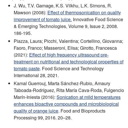
J. Wu, T.V. Gamage, K.S. Vilkhu, L.K. Simons, R.
Mawson (2008):
Effect of thermosonication on quality
improvement of tomato juice.
Innovative Food Science
& Emerging Technologies, Volume 9, Issue 2, 2008.
186-195.
Piazza, Laura; Picchi, Valentina; Cortellino, Giovanna;
Faoro, Franco; Masseroni, Elisa; Girotto, Francesca
(2021):
Effect of high frequency ultrasound pre-
treatment on nutritional and technological properties of
tomato paste
. Food Science and Technology
International 28, 2021.
Kamal Guerrouj, Marta Sánchez-Rubio, Amaury
Taboada-Rodríguez, Rita María Cava-Roda, Fulgencio
Marín-Iniesta (2016):
Sonication at mild temperatures
enhances bioactive compounds and microbiological
quality of orange juice
. Food and Bioproducts
Processing 99, 2016. 20–28.