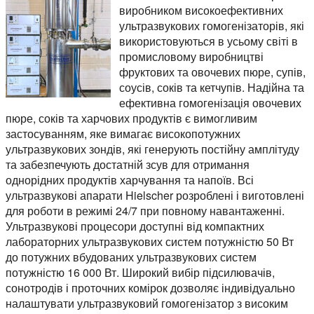
виробником високоефективних
ультразвукових гомогенізаторів, які
використовуються в усьому світі в
промисловому виробництві
фруктових та овочевих пюре, супів,
соусів, соків та кетчупів. Надійна та
ефективна гомогенізація овочевих
пюре, соків та харчових продуктів є вимогливим
застосуванням, яке вимагає високопотужних
ультразвукових зондів, які генерують постійну амплітуду
та забезпечують достатній зсув для отримання
однорідних продуктів харчування та напоїв. Всі
ультразвукові апарати Hielscher розроблені і виготовлені
для роботи в режимі 24/7 при повному навантаженні.
Ультразвукові процесори доступні від компактних
лабораторних ультразвукових систем потужністю 50 Вт
до потужних вбудованих ультразвукових систем
потужністю 16 000 Вт. Широкий вибір підсилювачів,
сонотродів і проточних комірок дозволяє індивідуально
налаштувати ультразвуковий гомогенізатор з високим