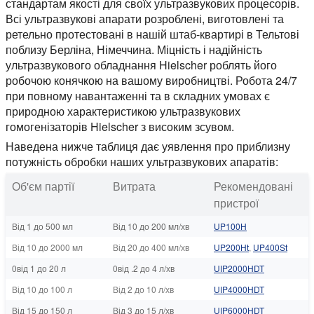
стандартам якості для своїх ультразвукових процесорів.
Всі ультразвукові апарати розроблені, виготовлені та
ретельно протестовані в нашій штаб-квартирі в Тельтові
поблизу Берліна, Німеччина. Міцність і надійність
ультразвукового обладнання Hielscher роблять його
робочою конячкою на вашому виробництві. Робота 24/7
при повному навантаженні та в складних умовах є
природною характеристикою ультразвукових
гомогенізаторів Hielscher з високим зсувом.
Наведена нижче таблиця дає уявлення про приблизну
потужність обробки наших ультразвукових апаратів:
Об'єм партії
Витрата
Рекомендовані
пристрої
Від 1 до 500 мл
Від 10 до 200 мл/хв
UP100H
Від 10 до 2000 мл
Від 20 до 400 мл/хв
UP200Ht
,
UP400St
0від 1 до 20 л
0від .2 до 4 л/хв
UIP2000HDT
Від 10 до 100 л
Від 2 до 10 л/хв
UIP4000HDT
Від 15 до 150 л
Від 3 до 15 л/хв
UIP6000HDT