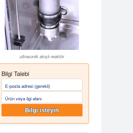
ultrasonik akışlı reaktör
Bilgi Talebi
k ekstraksiyonunu tanıtıyoruz. Sonikasyon, meyve ve sebze yan ür
E-posta adresi (gerekli)
Ürün veya ilgi alanı
Bilgi isteyin