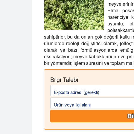
meyvelerini
Elma posas
narenciye k
uyumlu, bi
polisakkarit
sahiptirler, bu da onları çok değerli katkı
ürünlerde reoloji değiştirici olarak, jelleşti
olarak ve bazı formülasyonlarda emülgat
ekstraksiyon, meyve kabuklarından ve prinad
bir yöntemdir, işlem süresini ve toplam maliy
Bilgi Talebi
E-posta adresi (gerekli)
Ürün veya ilgi alanı
Bi