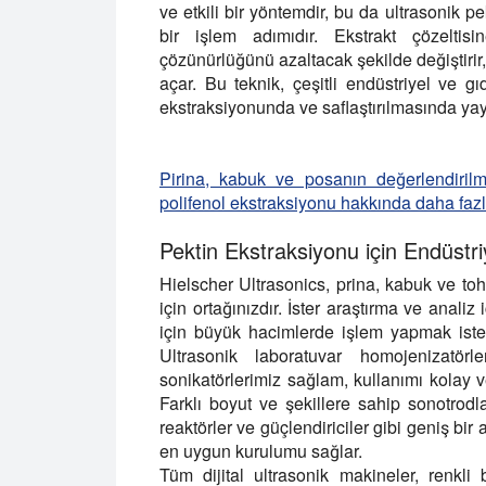
ve etkili bir yöntemdir, bu da ultrasonik p
bir işlem adımıdır. Ekstrakt çözeltis
çözünürlüğünü azaltacak şekilde değiştirir
açar. Bu teknik, çeşitli endüstriyel ve gı
ekstraksiyonunda ve saflaştırılmasında yay
Pirina, kabuk ve posanın değerlendiril
polifenol ekstraksiyonu hakkında daha fazla
Pektin Ekstraksiyonu için Endüstri
Hielscher Ultrasonics, prina, kabuk ve toh
için ortağınızdır. İster araştırma ve analiz
için büyük hacimlerde işlem yapmak istey
Ultrasonik laboratuvar homojenizatör
sonikatörlerimiz sağlam, kullanımı kolay ve
Farklı boyut ve şekillere sahip sonotrodla
reaktörler ve güçlendiriciler gibi geniş bir
en uygun kurulumu sağlar.
Tüm dijital ultrasonik makineler, renkli