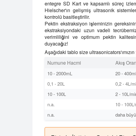
entegre SD Kart ve kapsamlı süreç izleme
Hielscher'ın gelişmiş ultrasonik sisteml
kontrolü basitleştirilir.
Pektin ekstraksiyon işleminizin gereksini
ekstraksiyondaki uzun vadeli tecrübem
verimliliğini ve optimum pektin kalite
duyacağız!
Aşağıdaki tablo size ultrasonicators'ımızın 
Numune Hacmi
Akış Oran
10 - 2000mL
20 - 400m
0,1 - 20L
0,2 - 4L/m
10 - 100L
2 - 10L/mi
n.a.
10 - 100L
n.a.
daha büy