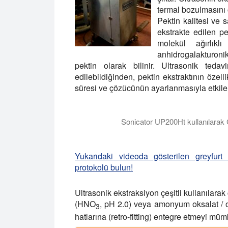
termal bozulmasını 
Pektin kalitesi ve s
ekstrakte edilen pe
molekül ağırlı
anhidrogalakturonik
pektin olarak bilinir. Ultrasonik ted
edilebildiğinden, pektin ekstraktının özell
süresi ve çözücünün ayarlanmasıyla etkilen
Sonicator UP200Ht kullanılarak
Bu videoda, prob tipi sonikatör UP200Ht 
Yukarıdaki videoda gösterilen greyfurt
protokolü bulun!
Ultrasonik ekstraksiyon çeşitli kullanılarak ç
(HNO
, pH 2.0) veya amonyum oksalat / 
3
hatlarına (retro-fitting) entegre etmeyi müm