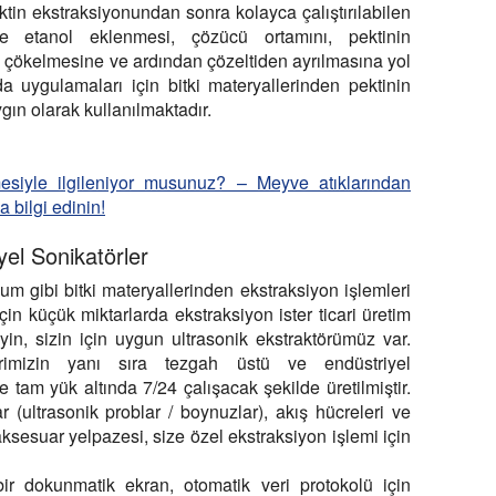
ektin ekstraksiyonundan sonra kolayca çalıştırılabilen
ine etanol eklenmesi, çözücü ortamını, pektinin
, çökelmesine ve ardından çözeltiden ayrılmasına yol
da uygulamaları için bitki materyallerinden pektinin
gın olarak kullanılmaktadır.
mesiyle ilgileniyor musunuz? – Meyve atıklarından
 bilgi edinin!
yel Sonikatörler
um gibi bitki materyallerinden ekstraksiyon işlemleri
 için küçük miktarlarda ekstraksiyon ister ticari üretim
in, sizin için uygun ultrasonik ekstraktörümüz var.
lerimizin yanı sıra tezgah üstü ve endüstriyel
 tam yük altında 7/24 çalışacak şekilde üretilmiştir.
r (ultrasonik problar / boynuzlar), akış hücreleri ve
 aksesuar yelpazesi, size özel ekstraksiyon işlemi için
 bir dokunmatik ekran, otomatik veri protokolü için