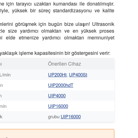
 için tarayıcı uzaktan kumandası ile donatılmıştır.
eriyle, yüksek bir süreç standardizasyonu ve kalite
mlerini görüşmek için bugün bize ulaşın! Ultrasonik
izle size yardımcı olmaktan ve en yüksek proses
sini elde etmenize yardımcı olmaktan memnuniyet
yaklaşık işleme kapasitesinin bir göstergesini verir:
ı
Önerilen Cihaz
L/min
UP200Ht
,
UP400St
in
UIP2000hdT
n
UIP4000
/min
UIP16000
ük
grubu
UIP16000