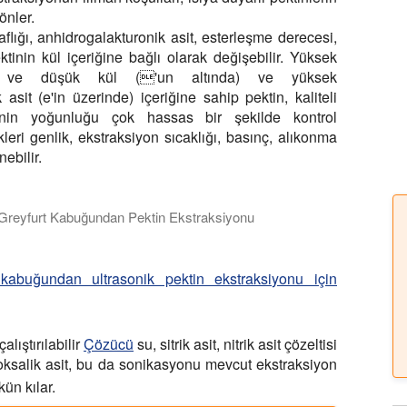
önler.
aflığı, anhidrogalakturonik asit, esterleşme derecesi,
ktinin kül içeriğine bağlı olarak değişebilir. Yüksek
klı ve düşük kül ('un altında) ve yüksek
 asit (e'in üzerinde) içeriğine sahip pektin, kaliteli
avinin yoğunluğu çok hassas bir şekilde kontrol
ikleri genlik, ekstraksiyon sıcaklığı, basınç, alıkonma
ebilir.
 Greyfurt Kabuğundan Pektin Ekstraksiyonu
kullanarak greyfurt kabuğundan pektinin yüksek verimli ultrasoni
 kabuğundan ultrasonik pektin ekstraksiyonu için
alıştırılabilir
Çözücü
su, sitrik asit, nitrik asit çözeltisi
oksalik asit, bu da sonikasyonu mevcut ekstraksiyon
kün kılar.