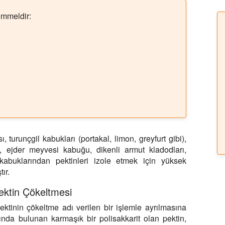
emmeldir:
 turunçgil kabukları (portakal, limon, greyfurt gibi),
, ejder meyvesi kabuğu, dikenli armut kladodları,
buklarından pektinleri izole etmek için yüksek
ır.
ektin Çökeltmesi
ektinin çökeltme adı verilen bir işlemle ayrılmasına
arında bulunan karmaşık bir polisakkarit olan pektin,