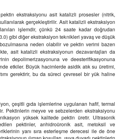
ktin ekstraksiyonu asit katalizli prosesler (nitrik,
ullanılarak gerçekleştirilir. Asit katalizli ekstraksiyon
ullanılan işlemdir, çünkü 24 saate kadar doğrudan
0) gibi diğer ekstraksiyon teknikleri yavaş ve düşük
al bozulmasına neden olabilir ve pektin verimi bazen
likte, asit katalizli ekstraksiyonun dezavantajları da
lerinin depolimerizasyonuna ve deesterifikasyonuna
de etkiler. Büyük hacimlerde asidik atık su üretimi,
ımı gerektirir, bu da süreci çevresel bir yük haline
iyon, çeşitli gıda işlemlerine uygulanan hafif, termal
ir. Pektinlerin meyve ve sebzelerden ekstraksiyonu
sonikasyon yüksek kalitede pektin üretir. Ultrasonik
edilen pektinler, anhidroüronik asit, metoksil ve
riklerinin yanı sıra esterleşme derecesi ile de öne
straksiyonun ılıman koşulları, ısıya duyarlı pektinlerin