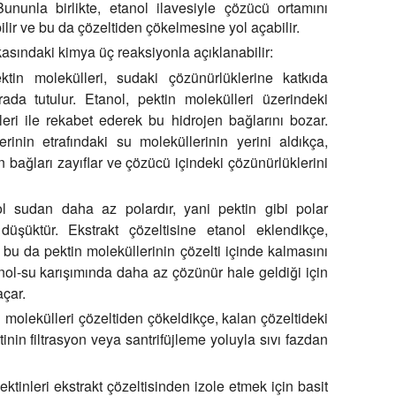
ununla birlikte, etanol ilavesiyle çözücü ortamını
ilir ve bu da çözeltiden çökelmesine yol açabilir.
kasındaki kimya üç reaksiyonla açıklanabilir:
ktin molekülleri, sudaki çözünürlüklerine katkıda
ada tutulur. Etanol, pektin molekülleri üzerindeki
eri ile rekabet ederek bu hidrojen bağlarını bozar.
erinin etrafındaki su moleküllerinin yerini aldıkça,
n bağları zayıflar ve çözücü içindeki çözünürlüklerini
 sudan daha az polardır, yani pektin gibi polar
şüktür. Ekstrakt çözeltisine etanol eklendikçe,
 bu da pektin moleküllerinin çözelti içinde kalmasını
tanol-su karışımında daha az çözünür hale geldiği için
açar.
 molekülleri çözeltiden çökeldikçe, kalan çözeltideki
inin filtrasyon veya santrifüjleme yoluyla sıvı fazdan
ektinleri ekstrakt çözeltisinden izole etmek için basit