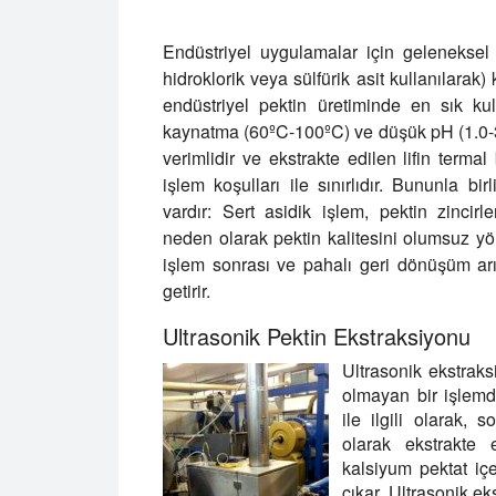
Endüstriyel uygulamalar için geleneksel pe
hidroklorik veya sülfürik asit kullanılarak) k
endüstriyel pektin üretiminde en sık k
kaynatma (60ºC-100ºC) ve düşük pH (1.0-3.
verimlidir ve ekstrakte edilen lifin term
işlem koşulları ile sınırlıdır. Bununla bir
vardır: Sert asidik işlem, pektin zincir
neden olarak pektin kalitesini olumsuz yön
işlem sonrası ve pahalı geri dönüşüm arıt
getirir.
Ultrasonik Pektin Ekstraksiyonu
Ultrasonik ekstraks
olmayan bir işlemd
ile ilgili olarak, 
olarak ekstrakte 
kalsiyum pektat içe
çıkar. Ultrasonik ek