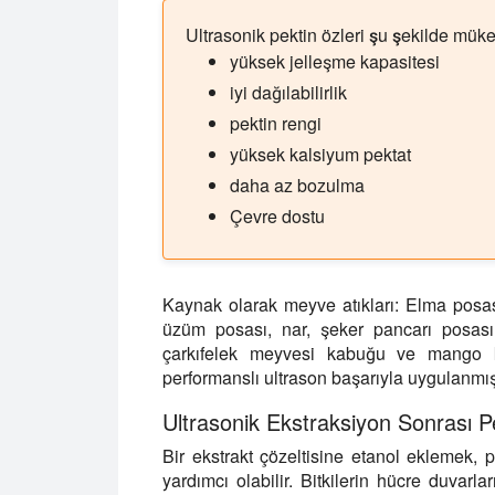
Ultrasonik pektin özleri şu şekilde mük
yüksek jelleşme kapasitesi
iyi dağılabilirlik
pektin rengi
yüksek kalsiyum pektat
daha az bozulma
Çevre dostu
Kaynak olarak meyve atıkları:
Elma posası,
üzüm posası, nar, şeker pancarı posası
çarkıfelek meyvesi kabuğu ve mango ka
performanslı ultrason başarıyla uygulanmışt
Ultrasonik Ekstraksiyon Sonrası P
Bir ekstrakt çözeltisine etanol eklemek, p
yardımcı olabilir. Bitkilerin hücre duvarl