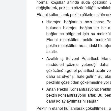
normal koşullar altında suda çözünür. B
değiştirerek, pektinin çözünürlüğü azaltılab
Etanol kullanılarak pektin çökelmesinin ar
Hidrojen bağlarının bozulması
: Pe
bulunan hidrojen bağları ile bir ar
bağlanma bölgeleri için su moleküll
Etanol molekülleri, pektin moleküll
pektin molekülleri arasındaki hidroje
azaltır.
Azaltılmış Solvent Polaritesi:
Etanol
maddeleri çözme yeteneği daha dü
çözücünün genel polaritesi azalır ve
daha az elverişli hale getirir. Bu, e
pektinin çözeltiden çökelmesine yol 
Artan Pektin Konsantrasyonu:
Pektin
pektin konsantrasyonu artar. Bu, pekt
daha kolay ayrılmasını sağlar.
Pektinin etanol kullanılarak çökeltilmesi, p