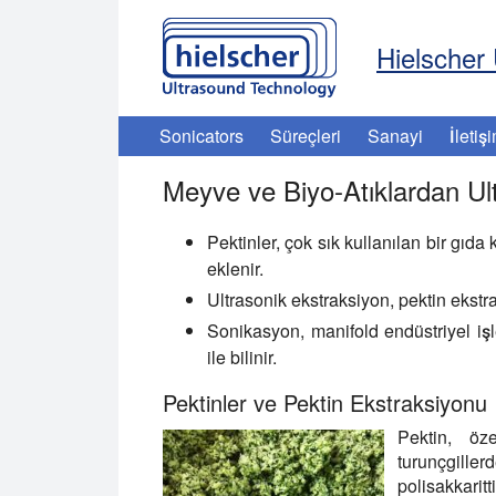
Hielscher 
Sonicators
Süreçleri
Sanayi
İletiş
Meyve ve Biyo-Atıklardan Ul
Pektinler, çok sık kullanılan bir gıda k
eklenir.
Ultrasonik ekstraksiyon, pektin ekstrak
Sonikasyon, manifold endüstriyel işle
ile bilinir.
Pektinler ve Pektin Ekstraksiyonu
Pektin, öze
turunçgille
polisakkarit