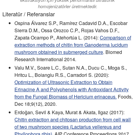
homojenizatörler üretmektedir.
Literatür / Referanslar
Ospina Álvarez S.P., Ramírez Cadavid D.A., Escobar
Sierra D.M., Ossa Orozco C.P., Rojas Vahos D.F.,
Zapata Ocampo P., Atehortúa L. (2014):
Comparison of
extraction methods of chitin from Ganoderma lucidum
mushroom obtained in submerged culture
. Biomed
Research International 2014.
Valu M.V., Soare L.C., Sutan N.A., Ducu C., Moga S.,
Hritcu L., Boiangiu R.S., Carradori S. (2020):
Optimization of Ultrasonic Extraction to Obtain
Erinacine A and Polyphenols with Antioxidant Activity
from the Fungal Biomass of Hericium erinaceus.
Foods,
Dec 18;9(12), 2020.
Erdoğan, Sevil & Kaya, Murat & Akata, Ilgaz (2017):
Chitin extraction and chitosan production from cell wall
of two mushroom species (Lactarius vellereus and
Phyllophora ribis).
AIP Conference Proceedings 2017.