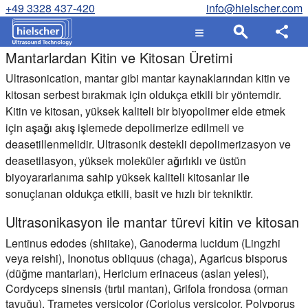
+49 3328 437-420
info@hielscher.com
Mantarlardan Kitin ve Kitosan Üretimi
Ultrasonication, mantar gibi mantar kaynaklarından kitin ve
kitosan serbest bırakmak için oldukça etkili bir yöntemdir.
Kitin ve kitosan, yüksek kaliteli bir biyopolimer elde etmek
için aşağı akış işlemede depolimerize edilmeli ve
deasetillenmelidir. Ultrasonik destekli depolimerizasyon ve
deasetilasyon, yüksek moleküler ağırlıklı ve üstün
biyoyararlanıma sahip yüksek kaliteli kitosanlar ile
sonuçlanan oldukça etkili, basit ve hızlı bir tekniktir.
Ultrasonikasyon ile mantar türevi kitin ve kitosan
Lentinus edodes (shiitake), Ganoderma lucidum (Lingzhi
veya reishi), Inonotus obliquus (chaga), Agaricus bisporus
(düğme mantarları), Hericium erinaceus (aslan yelesi),
Cordyceps sinensis (tırtıl mantarı), Grifola frondosa (orman
tavuğu), Trametes versicolor (Coriolus versicolor, Polyporus