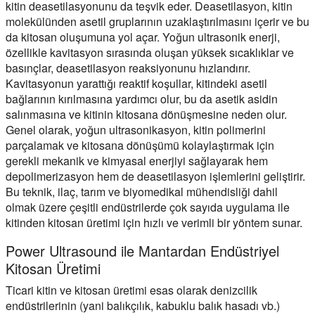
kitin deasetilasyonunu da teşvik eder. Deasetilasyon, kitin
molekülünden asetil gruplarının uzaklaştırılmasını içerir ve bu
da kitosan oluşumuna yol açar. Yoğun ultrasonik enerji,
özellikle kavitasyon sırasında oluşan yüksek sıcaklıklar ve
basınçlar, deasetilasyon reaksiyonunu hızlandırır.
Kavitasyonun yarattığı reaktif koşullar, kitindeki asetil
bağlarının kırılmasına yardımcı olur, bu da asetik asidin
salınmasına ve kitinin kitosana dönüşmesine neden olur.
Genel olarak, yoğun ultrasonikasyon, kitin polimerini
parçalamak ve kitosana dönüşümü kolaylaştırmak için
gerekli mekanik ve kimyasal enerjiyi sağlayarak hem
depolimerizasyon hem de deasetilasyon işlemlerini geliştirir.
Bu teknik, ilaç, tarım ve biyomedikal mühendisliği dahil
olmak üzere çeşitli endüstrilerde çok sayıda uygulama ile
kitinden kitosan üretimi için hızlı ve verimli bir yöntem sunar.
Power Ultrasound ile Mantardan Endüstriyel
Kitosan Üretimi
Ticari kitin ve kitosan üretimi esas olarak denizcilik
endüstrilerinin (yani balıkçılık, kabuklu balık hasadı vb.)