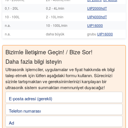
0,1 - 20L
0,2 - 4L/min
UIP2000hdT
10 - 100L
2 - 10L/min
UIP4000hdT
n.a.
10 - 100L/min
UIP16000
n.a.
daha büyük
grubu
UIP16000
Bizimle İletişime Geçin! / Bize Sor!
Daha fazla bilgi isteyin
Ultrasonik işlemciler, uygulamalar ve fiyat hakkında ek bilgi
talep etmek için lütfen aşağıdaki formu kullanın. Sürecinizi
sizinle tartışmaktan ve gereksinimlerinizi karşılayan bir
ultrasonik sistem sunmaktan memnuniyet duyacağız!
E-posta adresi (gerekli)
Telefon numarası
Ad