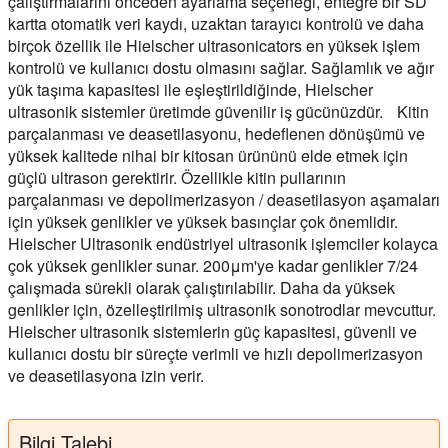
çalıştırmalarını önceden ayarlama seçeneği, entegre bir SD
kartta otomatik veri kaydı, uzaktan tarayıcı kontrolü ve daha
birçok özellik ile Hielscher ultrasonicators en yüksek işlem
kontrolü ve kullanıcı dostu olmasını sağlar. Sağlamlık ve ağır
yük taşıma kapasitesi ile eşleştirildiğinde, Hielscher
ultrasonik sistemler üretimde güvenilir iş gücünüzdür. Kitin
parçalanması ve deasetilasyonu, hedeflenen dönüşümü ve
yüksek kalitede nihai bir kitosan ürününü elde etmek için
güçlü ultrason gerektirir. Özellikle kitin pullarının
parçalanması ve depolimerizasyon / deasetilasyon aşamaları
için yüksek genlikler ve yüksek basınçlar çok önemlidir.
Hielscher Ultrasonik endüstriyel ultrasonik işlemciler kolayca
çok yüksek genlikler sunar. 200μm'ye kadar genlikler 7/24
çalışmada sürekli olarak çalıştırılabilir. Daha da yüksek
genlikler için, özelleştirilmiş ultrasonik sonotrodlar mevcuttur.
Hielscher ultrasonik sistemlerin güç kapasitesi, güvenli ve
kullanıcı dostu bir süreçte verimli ve hızlı depolimerizasyon
ve deasetilasyona izin verir.
Bilgi Talebi