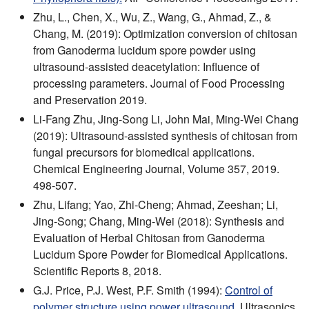
Zhu, L., Chen, X., Wu, Z., Wang, G., Ahmad, Z., &
Chang, M. (2019): Optimization conversion of chitosan
from Ganoderma lucidum spore powder using
ultrasound‐assisted deacetylation: Influence of
processing parameters. Journal of Food Processing
and Preservation 2019.
Li-Fang Zhu, Jing-Song Li, John Mai, Ming-Wei Chang
(2019): Ultrasound-assisted synthesis of chitosan from
fungal precursors for biomedical applications.
Chemical Engineering Journal, Volume 357, 2019.
498-507.
Zhu, Lifang; Yao, Zhi-Cheng; Ahmad, Zeeshan; Li,
Jing-Song; Chang, Ming-Wei (2018): Synthesis and
Evaluation of Herbal Chitosan from Ganoderma
Lucidum Spore Powder for Biomedical Applications.
Scientific Reports 8, 2018.
G.J. Price, P.J. West, P.F. Smith (1994):
Control of
polymer structure using power ultrasound.
Ultrasonics