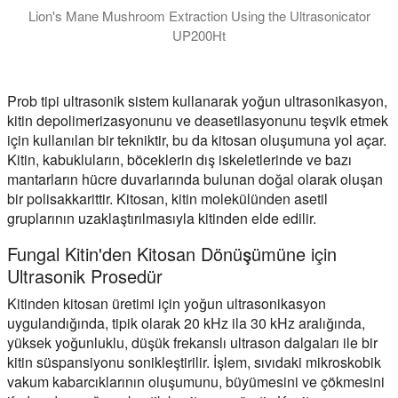
Lion's Mane Mushroom Extraction Using the Ultrasonicator
UP200Ht
This video demonstrates the highly efficient extraction of lio
Prob tipi ultrasonik sistem kullanarak yoğun ultrasonikasyon,
kitin depolimerizasyonunu ve deasetilasyonunu teşvik etmek
için kullanılan bir tekniktir, bu da kitosan oluşumuna yol açar.
Kitin, kabukluların, böceklerin dış iskeletlerinde ve bazı
mantarların hücre duvarlarında bulunan doğal olarak oluşan
bir polisakkarittir. Kitosan, kitin molekülünden asetil
gruplarının uzaklaştırılmasıyla kitinden elde edilir.
Fungal Kitin'den Kitosan Dönüşümüne için
Ultrasonik Prosedür
Kitinden kitosan üretimi için yoğun ultrasonikasyon
uygulandığında, tipik olarak 20 kHz ila 30 kHz aralığında,
yüksek yoğunluklu, düşük frekanslı ultrason dalgaları ile bir
kitin süspansiyonu sonikleştirilir. İşlem, sıvıdaki mikroskobik
vakum kabarcıklarının oluşumunu, büyümesini ve çökmesini