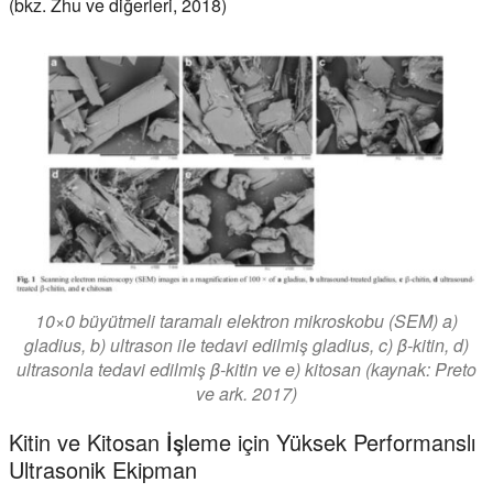
(bkz. Zhu ve diğerleri, 2018)
10×0 büyütmeli taramalı elektron mikroskobu (SEM) a)
gladius, b) ultrason ile tedavi edilmiş gladius, c) β-kitin, d)
ultrasonla tedavi edilmiş β-kitin ve e) kitosan (kaynak: Preto
ve ark. 2017)
Kitin ve Kitosan İşleme için Yüksek Performanslı
Ultrasonik Ekipman