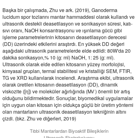
Başka bir çalışmada, Zhu ve ark. (2019), Ganoderma
lucidum spor tozlarını mantar hammaddesi olarak kullandı ve
ultrasonik destekli deasetilasyon ve sonikasyon süresi, katı-
sıvı oranı, NaOH konsantrasyonu ve ışınlama gücü gibi
işleme parametrelerinin kitosanın deasetilasyon derecesi
(DD) üzerindeki etkilerini araştırdı. En yüksek DD değeri
aşağıdaki ultrasonik parametrelerde elde edildi: 80W'da 20
dakika sonikasyon,% 10 (g: ml) NaOH, 1: 25 (g: ml).
Ultrasonik olarak elde edilen kitosanın yüzey morfolojisi,
kimyasal grupları, termal stabilitesi ve kristalliği SEM, FTIR,
TG ve XRD kullanılarak incelendi. Araştırma ekibi, ultrasonik
olarak üretilen kitosanın deasetilasyon (DD), dinamik
viskozite ([η]) ve moleküler ağırlığında (Mv ̄) önemli bir artış
olduğunu bildirmektedir. Sonuçlar, biyomedikal uygulamalar
için uygun olan kitosan için oldukça güçlü bir üretim yöntemi
olan mantarların ultrasonik deasetilasyon tekniğinin altını
çizdi. (bkz. Zhu ve diğerleri, 2019)
Tıbbi Mantarlardan Biyoaktif Bileşiklerin
Ultrasonik Ekstraksiyonu