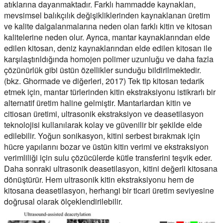
atıklarına dayanmaktadır. Farklı hammadde kaynakları,
mevsimsel balıkçılık değişikliklerinden kaynaklanan üretim
ve kalite dalgalanmalarına neden olan farklı kitin ve kitosan
kalitelerine neden olur. Ayrıca, mantar kaynaklarından elde
edilen kitosan, deniz kaynaklarından elde edilen kitosan ile
karşılaştırıldığında homojen polimer uzunluğu ve daha fazla
çözünürlük gibi üstün özellikler sunduğu bildirilmektedir.
(bkz. Ghormade ve diğerleri, 2017) Tek tip kitosan tedarik
etmek için, mantar türlerinden kitin ekstraksiyonu istikrarlı bir
alternatif üretim haline gelmiştir. Mantarlardan kitin ve
citiosan üretimi, ultrasonik ekstraksiyon ve deasetilasyon
teknolojisi kullanılarak kolay ve güvenilir bir şekilde elde
edilebilir. Yoğun sonikasyon, kitini serbest bırakmak için
hücre yapılarını bozar ve üstün kitin verimi ve ekstraksiyon
verimliliği için sulu çözücülerde kütle transferini teşvik eder.
Daha sonraki ultrasonik deasetilasyon, kitini değerli kitosana
dönüştürür. Hem ultrasonik kitin ekstraksiyonu hem de
kitosana deasetilasyon, herhangi bir ticari üretim seviyesine
doğrusal olarak ölçeklendirilebilir.