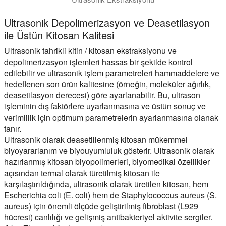
Ultrasonik Depolimerizasyon ve Deasetilasyon
ile Üstün Kitosan Kalitesi
Ultrasonik tahrikli kitin / kitosan ekstraksiyonu ve
depolimerizasyon işlemleri hassas bir şekilde kontrol
edilebilir ve ultrasonik işlem parametreleri hammaddelere ve
hedeflenen son ürün kalitesine (örneğin, moleküler ağırlık,
deasetilasyon derecesi) göre ayarlanabilir. Bu, ultrason
işleminin dış faktörlere uyarlanmasına ve üstün sonuç ve
verimlilik için optimum parametrelerin ayarlanmasına olanak
tanır.
Ultrasonik olarak deasetillenmiş kitosan mükemmel
biyoyararlanım ve biyouyumluluk gösterir. Ultrasonik olarak
hazırlanmış kitosan biyopolimerleri, biyomedikal özellikler
açısından termal olarak türetilmiş kitosan ile
karşılaştırıldığında, ultrasonik olarak üretilen kitosan, hem
Escherichia coli (E. coli) hem de Staphylococcus aureus (S.
aureus) için önemli ölçüde geliştirilmiş fibroblast (L929
hücresi) canlılığı ve gelişmiş antibakteriyel aktivite sergiler.