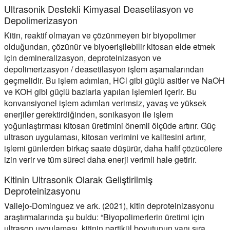
Ultrasonik Destekli Kimyasal Deasetilasyon ve
Depolimerizasyon
Kitin, reaktif olmayan ve çözünmeyen bir biyopolimer
olduğundan, çözünür ve biyoerişilebilir kitosan elde etmek
için demineralizasyon, deproteinizasyon ve
depolimerizasyon / deasetilasyon işlem aşamalarından
geçmelidir. Bu işlem adımları, HCl gibi güçlü asitler ve NaOH
ve KOH gibi güçlü bazlarla yapılan işlemleri içerir. Bu
konvansiyonel işlem adımları verimsiz, yavaş ve yüksek
enerjiler gerektirdiğinden, sonikasyon ile işlem
yoğunlaştırması kitosan üretimini önemli ölçüde artırır. Güç
ultrason uygulaması, kitosan verimini ve kalitesini artırır,
işlemi günlerden birkaç saate düşürür, daha hafif çözücülere
izin verir ve tüm süreci daha enerji verimli hale getirir.
Kitinin Ultrasonik Olarak Geliştirilmiş
Deproteinizasyonu
Vallejo-Dominguez ve ark. (2021), kitin deproteinizasyonu
araştırmalarında şu buldu: “Biyopolimerlerin üretimi için
ultrason uygulaması, kitinin partikül boyutunun yanı sıra