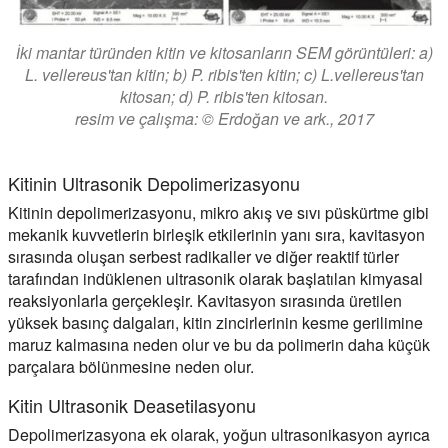
İki mantar türünden kitin ve kitosanların SEM görüntüleri: a)
L. vellereus'tan kitin; b) P. ribis'ten kitin; c) L.vellereus'tan
kitosan; d) P. ribis'ten kitosan.
resim ve çalışma: © Erdoğan ve ark., 2017
Kitinin Ultrasonik Depolimerizasyonu
Kitinin depolimerizasyonu, mikro akış ve sıvı püskürtme gibi
mekanik kuvvetlerin birleşik etkilerinin yanı sıra, kavitasyon
sırasında oluşan serbest radikaller ve diğer reaktif türler
tarafından indüklenen ultrasonik olarak başlatılan kimyasal
reaksiyonlarla gerçekleşir. Kavitasyon sırasında üretilen
yüksek basınç dalgaları, kitin zincirlerinin kesme gerilimine
maruz kalmasına neden olur ve bu da polimerin daha küçük
parçalara bölünmesine neden olur.
Kitin Ultrasonik Deasetilasyonu
Depolimerizasyona ek olarak, yoğun ultrasonikasyon ayrıca