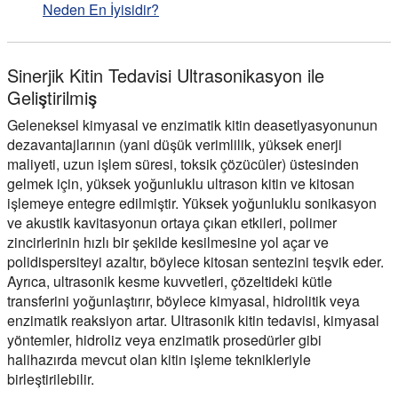
Neden En İyisidir?
Sinerjik Kitin Tedavisi Ultrasonikasyon ile
Geliştirilmiş
Geleneksel kimyasal ve enzimatik kitin deasetlyasyonunun
dezavantajlarının (yani düşük verimlilik, yüksek enerji
maliyeti, uzun işlem süresi, toksik çözücüler) üstesinden
gelmek için, yüksek yoğunluklu ultrason kitin ve kitosan
işlemeye entegre edilmiştir. Yüksek yoğunluklu sonikasyon
ve akustik kavitasyonun ortaya çıkan etkileri, polimer
zincirlerinin hızlı bir şekilde kesilmesine yol açar ve
polidispersiteyi azaltır, böylece kitosan sentezini teşvik eder.
Ayrıca, ultrasonik kesme kuvvetleri, çözeltideki kütle
transferini yoğunlaştırır, böylece kimyasal, hidrolitik veya
enzimatik reaksiyon artar. Ultrasonik kitin tedavisi, kimyasal
yöntemler, hidroliz veya enzimatik prosedürler gibi
halihazırda mevcut olan kitin işleme teknikleriyle
birleştirilebilir.