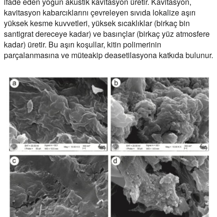
ifade eden yoğun akustik kavitasyon üretir. Kavitasyon,
kavitasyon kabarcıklarını çevreleyen sıvıda lokalize aşırı
yüksek kesme kuvvetleri, yüksek sıcaklıklar (birkaç bin
santigrat dereceye kadar) ve basınçlar (birkaç yüz atmosfere
kadar) üretir. Bu aşırı koşullar, kitin polimerinin
parçalanmasına ve müteakip deasetilasyona katkıda bulunur.