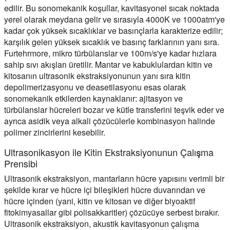
edilir. Bu sonomekanik koşullar, kavitasyonel sıcak noktada
yerel olarak meydana gelir ve sırasıyla 4000K ve 1000atm'ye
kadar çok yüksek sıcaklıklar ve basınçlarla karakterize edilir;
karşılık gelen yüksek sıcaklık ve basınç farklarının yanı sıra.
Furtehrmore, mikro türbülanslar ve 100m/s'ye kadar hızlara
sahip sıvı akışları üretilir. Mantar ve kabuklulardan kitin ve
kitosanın ultrasonik ekstraksiyonunun yanı sıra kitin
depolimerizasyonu ve deasetilasyonu esas olarak
sonomekanik etkilerden kaynaklanır: ajitasyon ve
türbülanslar hücreleri bozar ve kütle transferini teşvik eder ve
ayrıca asidik veya alkali çözücülerle kombinasyon halinde
polimer zincirlerini kesebilir.
Ultrasonikasyon ile Kitin Ekstraksiyonunun Çalışma
Prensibi
Ultrasonik ekstraksiyon, mantarların hücre yapısını verimli bir
şekilde kırar ve hücre içi bileşikleri hücre duvarından ve
hücre içinden (yani, kitin ve kitosan ve diğer biyoaktif
fitokimyasallar gibi polisakkaritler) çözücüye serbest bırakır.
Ultrasonik ekstraksiyon, akustik kavitasyonun çalışma