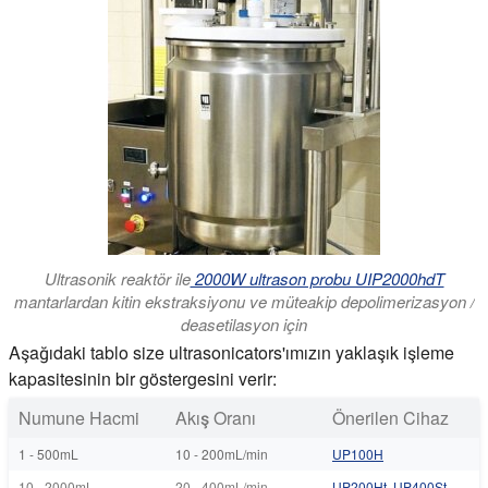
Ultrasonik reaktör ile
2000W ultrason probu UIP2000hdT
mantarlardan kitin ekstraksiyonu ve müteakip depolimerizasyon /
deasetilasyon için
Aşağıdaki tablo size ultrasonicators'ımızın yaklaşık işleme
kapasitesinin bir göstergesini verir:
Numune Hacmi
Akış Oranı
Önerilen Cihaz
1 - 500mL
10 - 200mL/min
UP100H
10 - 2000mL
20 - 400mL/min
UP200Ht
,
UP400St