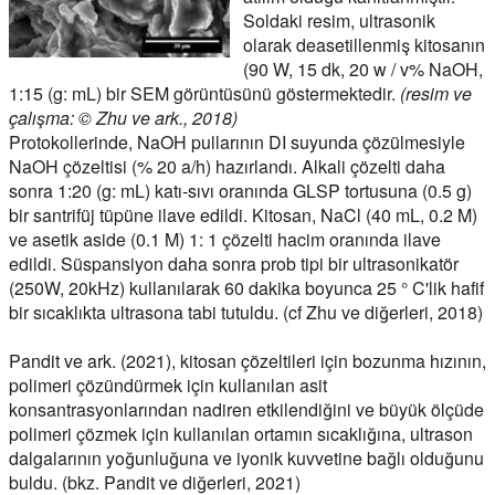
Soldaki resim, ultrasonik
olarak deasetillenmiş kitosanın
(90 W, 15 dk, 20 w / v% NaOH,
1:15 (g: mL) bir SEM görüntüsünü göstermektedir.
(resim ve
çalışma: © Zhu ve ark., 2018)
Protokollerinde, NaOH pullarının DI suyunda çözülmesiyle
NaOH çözeltisi (% 20 a/h) hazırlandı. Alkali çözelti daha
sonra 1:20 (g: mL) katı-sıvı oranında GLSP tortusuna (0.5 g)
bir santrifüj tüpüne ilave edildi. Kitosan, NaCl (40 mL, 0.2 M)
ve asetik aside (0.1 M) 1: 1 çözelti hacim oranında ilave
edildi. Süspansiyon daha sonra prob tipi bir ultrasonikatör
(250W, 20kHz) kullanılarak 60 dakika boyunca 25 ° C'lik hafif
bir sıcaklıkta ultrasona tabi tutuldu. (cf Zhu ve diğerleri, 2018)
Pandit ve ark. (2021), kitosan çözeltileri için bozunma hızının,
polimeri çözündürmek için kullanılan asit
konsantrasyonlarından nadiren etkilendiğini ve büyük ölçüde
polimeri çözmek için kullanılan ortamın sıcaklığına, ultrason
dalgalarının yoğunluğuna ve iyonik kuvvetine bağlı olduğunu
buldu. (bkz. Pandit ve diğerleri, 2021)