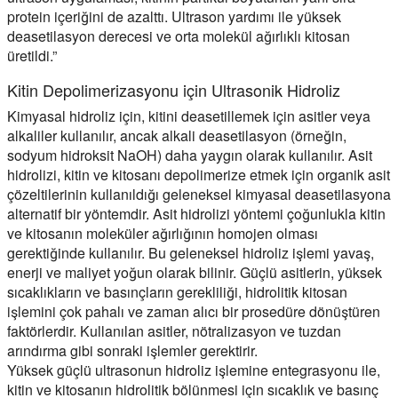
protein içeriğini de azalttı. Ultrason yardımı ile yüksek
deasetilasyon derecesi ve orta molekül ağırlıklı kitosan
üretildi.”
Kitin Depolimerizasyonu için Ultrasonik Hidroliz
Kimyasal hidroliz için, kitini deasetillemek için asitler veya
alkaliler kullanılır, ancak alkali deasetilasyon (örneğin,
sodyum hidroksit NaOH) daha yaygın olarak kullanılır. Asit
hidrolizi, kitin ve kitosanı depolimerize etmek için organik asit
çözeltilerinin kullanıldığı geleneksel kimyasal deasetilasyona
alternatif bir yöntemdir. Asit hidrolizi yöntemi çoğunlukla kitin
ve kitosanın moleküler ağırlığının homojen olması
gerektiğinde kullanılır. Bu geleneksel hidroliz işlemi yavaş,
enerji ve maliyet yoğun olarak bilinir. Güçlü asitlerin, yüksek
sıcaklıkların ve basınçların gerekliliği, hidrolitik kitosan
işlemini çok pahalı ve zaman alıcı bir prosedüre dönüştüren
faktörlerdir. Kullanılan asitler, nötralizasyon ve tuzdan
arındırma gibi sonraki işlemler gerektirir.
Yüksek güçlü ultrasonun hidroliz işlemine entegrasyonu ile,
kitin ve kitosanın hidrolitik bölünmesi için sıcaklık ve basınç