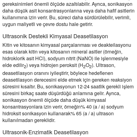
gereksinimleri önemli ölçüde azaltılabilir. Ayrıca, sonikasyon
daha düşük asit konsantrasyonlarına veya daha hafif asitlerin
kullanımına izin verir. Bu, süreci daha sürdürülebilir, verimli,
uygun maliyetli ve çevre dostu hale getirir.
Ultrasonik Destekli Kimyasal Deasetilasyon
Kitin ve kitosanın kimyasal parçalanması ve deakteilasyonu
esas olarak kitin veya kitosanın mineral asitler (örneğin,
hidroklorik asit HCl), sodyum nitrit (NaNO) ile işlenmesiyle
elde edilir
) veya hidrojen peroksit (H
O
). Ultrason,
2
2
2
deasetilasyon oranını iyileştirir, böylece hedeflenen
deasetilasyon derecesini elde etmek için gereken reaksiyon
süresini kısaltır. Bu, sonikasyonun 12-24 saatlik gerekli işlem
süresini birkaç saate düşürdüğü anlamına gelir. Ayrıca,
sonikasyon önemli ölçüde daha düşük kimyasal
konsantrasyonlara izin verir, örneğin% 40 (a / a) sodyum
hidroksit sonikasyon kullanarak% 65 (a / a) ultrason
kullanılmadan gereklidir.
Ultrasonik-Enzimatik Deasetilasyon