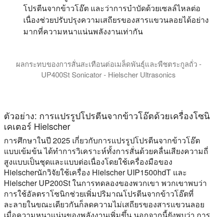
โปรตีนจากข้าวโอ๊ต และว่าการบำบัดด้วยเซลล์ไหลต่อ
เนื่องช่วยปรับปรุงความเสถียรของสารแขวนลอยได้อย่าง
มากที่ความหนาแน่นพลังงานเท่ากัน
ผลกระทบของการสั่นสะเทือนต่อเมล็ดพันธุ์และพืชตระกูลถั่ว -
UP400St Sonicator - Hielscher Ultrasonics
ค้นพบวิธีที่อัลตราซาวด์กำลังสูงช่วยเพิ่มประสิทธิภาพการแปรรู
การรักษาด้วยคลื่นเสียงความถี่สูงส่งเสริมผลลัพธ์ต่างๆ เช่น 
ตัวอย่าง: การแปรรูปโปรตีนจากข้าวโอ๊ตด้วยเครื่องโซนิ
เคเตอร์ Hielscher
การศึกษาในปี 2025 เกี่ยวกับการแปรรูปโปรตีนจากข้าวโอ๊ต
แบบเข้มข้น ได้ทำการวิเคราะห์ทั้งการสั่นด้วยคลื่นเสียงความถี่
สูงแบบเป็นชุดและแบบต่อเนื่องโดยใช้เครื่องมือของ
Hielscherนักวิจัยใช้เครื่อง Hielscher UIP1500hdT และ
Hielscher UP200St ในการทดลองของพวกเขา พวกเขาพบว่า
การใช้อัลตราโซนิกช่วยเพิ่มปริมาณโปรตีนจากข้าวโอ๊ตที่
ละลายในขณะเดียวกันก็ลดความไม่เสถียรของสารแขวนลอย
เมื่อความหนาแน่นของพลังงานเพิ่มขึ้น นอกจากนี้ยังพบว่า การ