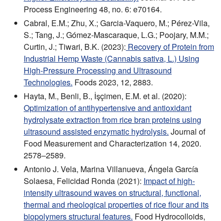
Process Engineering 48, no. 6: e70164.
Cabral, E.M.; Zhu, X.; Garcia-Vaquero, M.; Pérez-Vila,
S.; Tang, J.; Gómez-Mascaraque, L.G.; Poojary, M.M.;
Curtin, J.; Tiwari, B.K. (2023):
Recovery of Protein from
Industrial Hemp Waste (Cannabis sativa, L.) Using
High-Pressure Processing and Ultrasound
Technologies.
Foods 2023, 12, 2883.
Hayta, M., Benli, B., İşçimen, E.M. et al. (2020):
Optimization of antihypertensive and antioxidant
hydrolysate extraction from rice bran proteins using
ultrasound assisted enzymatic hydrolysis.
Journal of
Food Measurement and Characterization 14, 2020.
2578–2589.
Antonio J. Vela, Marina Villanueva, Ángela García
Solaesa, Felicidad Ronda (2021):
Impact of high-
intensity ultrasound waves on structural, functional,
thermal and rheological properties of rice flour and its
biopolymers structural features.
Food Hydrocolloids,