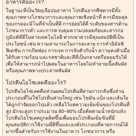
อาหารคืออะไร?
ในฐานะที่เป็นวัตถุเจือปนอาหาร โปรตีนจากพืชควรมีทั้ง
คุณภาพทางโภชนาการและคุณภาพเชิงหน้าที่ ควรมีสมดุล
ของกรดอะมิโนที่จำเป็นที่ดี การย่อยได้ดี ระดับของสารต้าน
โภชนาการต่ำ และการควบคุมความปลอดภัยและสารก่อ
ภูมิแพ้ที่ดีในทางเทคโนโลยี พวกเขาควรมีคุณสมบัติที่เป็น
ประโยชน์ เช่น ความสามารถในการละลาย การทำอิมัลซิ
ฟิเคชัน การเกิดฟอง การเจล การจับตัวกับน้ำ ความคงตัวเมื่อ
ได้รับความร้อน และรสชาติและสีที่เป็นกลางหรือยอมรับได้
เพื่อให้สามารถนำไปผสมในอาหารโดยไม่ทำลายเนื้อสัมผัส
หรือคุณภาพทางประสาทสัมผัส
โปรตีนไอโซเลตคืออะไร?
โปรตีนไอโซเลตคือส่วนผสมโปรตีนที่ผ่านการกลั่นซึ่งส่วน
ประกอบที่ไม่ใช่โปรตีนส่วนใหญ่ เช่น ไขมัน แป้ง และเส้นใย
ได้ถูกกำจัดออกไปแล้ว เหลือไว้แต่ความเข้มข้นของโปรตีนที่
สูง มักจะสูงกว่าประมาณ 80–90% เมื่อคิดตามน้ำหนักแห้ง
โปรตีนไอโซเลตถูกผลิตขึ้นเพื่อมอบโปรตีนเข้มข้นที่มี
คุณสมบัติการใช้งานที่ดีขึ้นและองค์ประกอบที่คาดการณ์ได้
มากขึ้นสำหรับการใช้งานในอาหาร โภชนาการ หรือ