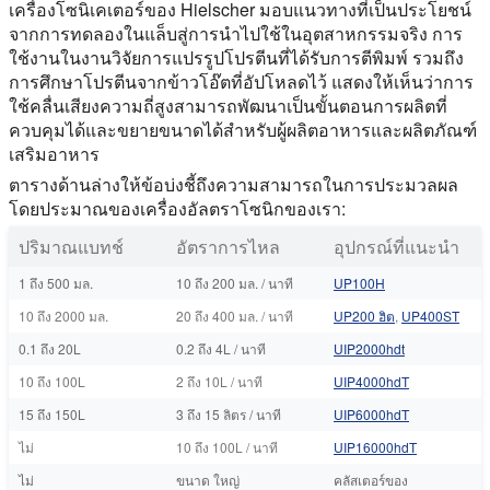
เครื่องโซนิเคเตอร์ของ Hielscher มอบแนวทางที่เป็นประโยชน์
จากการทดลองในแล็บสู่การนำไปใช้ในอุตสาหกรรมจริง การ
ใช้งานในงานวิจัยการแปรรูปโปรตีนที่ได้รับการตีพิมพ์ รวมถึง
การศึกษาโปรตีนจากข้าวโอ๊ตที่อัปโหลดไว้ แสดงให้เห็นว่าการ
ใช้คลื่นเสียงความถี่สูงสามารถพัฒนาเป็นขั้นตอนการผลิตที่
ควบคุมได้และขยายขนาดได้สำหรับผู้ผลิตอาหารและผลิตภัณฑ์
เสริมอาหาร
ตารางด้านล่างให้ข้อบ่งชี้ถึงความสามารถในการประมวลผล
โดยประมาณของเครื่องอัลตราโซนิกของเรา:
ปริมาณแบทช์
อัตราการไหล
อุปกรณ์ที่แนะนํา
1 ถึง 500 มล.
10 ถึง 200 มล. / นาที
UP100H
10 ถึง 2000 มล.
20 ถึง 400 มล. / นาที
UP200 ฮิต
,
UP400ST
0.1 ถึง 20L
0.2 ถึง 4L / นาที
UIP2000hdt
10 ถึง 100L
2 ถึง 10L / นาที
UIP4000hdT
15 ถึง 150L
3 ถึง 15 ลิตร / นาที
UIP6000hdT
ไม่
10 ถึง 100L / นาที
UIP16000hdT
ไม่
ขนาด ใหญ่
คลัสเตอร์ของ