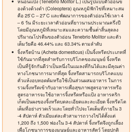
หนอนแป้ง (Tenebrio Molitor L.) เป็นรูปแบบตัวอ่อนข
องด้วงด้วงดํา (Coleoptera) อุณหภูมิฟักไข่ที่เหมาะสม
คือ 25 ̊C – 27 ̊C และพัฒนาการของตัวอ่อนใช้เวลา 4
– 6 วัน มีระยะเวลาตัวอ่อนที่ยาวนานประมาณครึ่งปี
โดยมีอุณหภูมิที่เหมาะสมและความชื้นต่ําสิ้นสุดลง
ปริมาณโปรตีนของตัวอ่อน Tenebrio Molitor และตัว
เต็มวัยคือ 46.44% และ 63.34% ตามลําดับ
จิ้งหรีดบ้าน (Acheta domesticus) เป็นจิ้งหรีดประเภทที่
ใช้กันมากที่สุดสําหรับการบริโภคของมนุษย์ จิ้งหรีด
เป็นที่รู้จักกันดีว่าเป็นหนึ่งในแมลงที่กินได้และมีคุณค่า
ทางโภชนาการมากที่สุด จิ้งหรีดสามารถบริโภคแบบ
คั่วแห้งอบทอดต้มหรือใช้เป็นส่วนผสมอาหาร ในการ
รวมจิ้งหรีดเข้ากับอาหารเพื่อสุขภาพสูตรอาหารหรือ
สูตรอาหารจะใช้อาหารจิ้งหรีดหรือแป้ง อาหารคริก
เก็ตเป็นผงของจิ้งหรีดบดละเอียดและละเอียด จิ้งหรีดโต
เต็มที่อย่างรวดเร็วและโดยทั่วไปจะโตเต็มที่ภายใน 3
-4 สัปดาห์ ตัวเมียแต่ละตัวสามารถวางไข่ได้ตั้งแต่
1,200 ถึง 1,500 ฟองใน 3-4 สัปดาห์ จิ้งหรีดจึงถูกเลี้ยง
เพื่อโภชนาการของมนุษย์และอาหารสัตว์ โดยปกติ