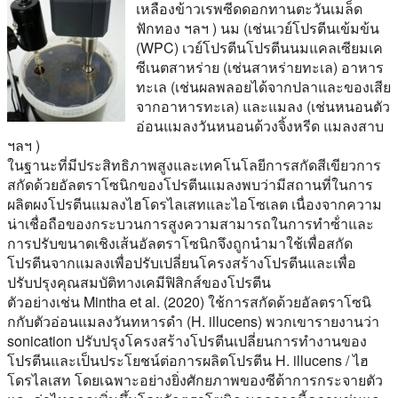
เหลืองข้าวเรพซีดดอกทานตะวันเมล็ด
ฟักทอง ฯลฯ ) นม (เช่นเวย์โปรตีนเข้มข้น
(WPC) เวย์โปรตีนโปรตีนนมแคลเซียมเค
ซีเนตสาหร่าย (เช่นสาหร่ายทะเล) อาหาร
ทะเล (เช่นผลพลอยได้จากปลาและของเสีย
จากอาหารทะเล) และแมลง (เช่นหนอนตัว
อ่อนแมลงวันหนอนด้วงจิ้งหรีด แมลงสาบ
ฯลฯ )
ในฐานะที่มีประสิทธิภาพสูงและเทคโนโลยีการสกัดสีเขียวการ
สกัดด้วยอัลตราโซนิกของโปรตีนแมลงพบว่ามีสถานที่ในการ
ผลิตผงโปรตีนแมลงไฮโดรไลเสทและไอโซเลต เนื่องจากความ
น่าเชื่อถือของกระบวนการสูงความสามารถในการทําซ้ําและ
การปรับขนาดเชิงเส้นอัลตราโซนิกจึงถูกนํามาใช้เพื่อสกัด
โปรตีนจากแมลงเพื่อปรับเปลี่ยนโครงสร้างโปรตีนและเพื่อ
ปรับปรุงคุณสมบัติทางเคมีฟิสิกส์ของโปรตีน
ตัวอย่างเช่น Mintha et al. (2020) ใช้การสกัดด้วยอัลตราโซนิ
กกับตัวอ่อนแมลงวันทหารดํา (H. illucens) พวกเขารายงานว่า
sonication ปรับปรุงโครงสร้างโปรตีนเปลี่ยนการทํางานของ
โปรตีนและเป็นประโยชน์ต่อการผลิตโปรตีน H. illucens / ไฮ
โดรไลเสท โดยเฉพาะอย่างยิ่งศักยภาพของซีต้าการกระจายตัว