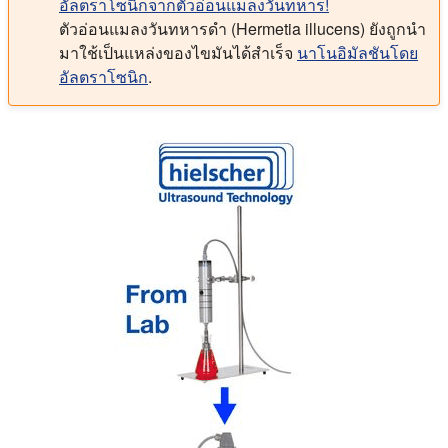
อัลตราโซนิกจากตัวอ่อนแมลงวันทหาร!
ตัวอ่อนแมลงวันทหารดํา (Hermetia illucens) ยังถูกนํา
มาใช้เป็นแหล่งของไขมันได้สําเร็จ
นาโนอิมัลชันโดย
อัลตราโซนิก
.