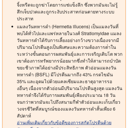
จิ้งหรีดจะถูกฆ่าโดยการแช่แข็งลึก ซึ่งพวกมันจะไม่รู้
สึกเจ็บปวดและถูกระงับประสาทก่อนตายทางระบบ
ประสาท
แมลงวันทหารดํา (Hermetia illucens) เป็นแมลงวันที่
พบได้ทั่วไปและแพร่หลายในวงศ์ Stratiomyidae แมลง
วันทหารดําได้รับการเลี้ยงอย่างกว้างขวางเนื่องจากมี
ปริมาณโปรตีนสูงเป็นพิเศษและความต้องการต่ําใน
ระหว่างขั้นตอนการผสมพันธุ์และการเจริญเติบโต พวก
เขาต้องการทรัพยากรน้อยมากซึ่งทําให้สามารถบําบัด
ขยะชีวภาพได้อย่างมีประสิทธิภาพ ตัวอ่อนแมลงวัน
ทหารดํา (BSFL) มีโปรตีนมากถึง 43% กรดไขมัน
35% และอุดมไปด้วยแคลเซียมและธาตุอาหารรอ
งอื่นๆ เนื่องจากตัวอ่อนมีปริมาณโปรตีนสูงสุด แมลงวัน
ทหารดําจึงได้รับการผสมพันธุ์เพียงประมาณ 18 วัน
จนกว่าพวกมันจะไปถึงสนามกีฬาตัวอ่อนและเก็บเกี่ยว
วงจรชีวิตที่สมบูรณ์ของแมลงวันทหารดําสั้นเพียง 6
สัปดาห์
อ่านเพิ่มเติมเกี่ยวกับข้อดีของการสกัดโปรตีนด้วย