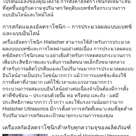
โปรตีนแมลงของคุณได้ง่าย การตั้งค่าอัลตราโซนิกที่เหมาะสม
ที่สุดขึ้นอยู่กับความจุปริมาตรวัตถุดิบแบทช์หรือกระบวนการ
แบบอินไลน์และไทม์ไลน์
การสกัดแมลงอัลตราโซนิก – การประมวลผลแบบแบทช์
และแบบอินไลน์
เครื่องอัลตราโซนิก Hielscher สามารถใช้สําหรับการประมวล
ผลแบบแบทช์และการไหลผ่านอย่างต่อเนื่อง การประมวลผลแบ
ทช์อัลตราโซนิกเหมาะอย่างยิ่งสําหรับการทดสอบกระบวนการ
เพิ่มประสิทธิภาพและระดับการผลิตขนาดเล็กถึงขนาดกลาง
สําหรับการผลิตโปรตีนแมลงในปริมาณมากการประมวลผลแบบ
อินไลน์อาจเป็นประโยชน์มากกว่า แม้ว่าการแบทช์จะต้องใช้
การตั้งค่าที่ง่ายมาก แต่ก็ใช้เวลาและแรงงานมากกว่า
กระบวนการผสมแบบอินไลน์อย่างต่อเนื่องจําเป็นต้องมีการตั้ง
ค่าที่ซับซ้อน – ประกอบด้วยปั๊ม ท่อ หรือท่อ และถัง - แต่มี
ประสิทธิภาพมากกว่า เร็วกว่า และใช้แรงงานน้อยกว่ามาก
Hielscher Ultrasonics มีการตั้งค่าการสกัดที่เหมาะสมที่สุดสําห
รับปริมาณการสกัดและเป้าหมายกระบวนการของคุณ
เครื่องสกัดอัลตราโซนิกสําหรับทุกความจุของผลิตภัณฑ์
กลุ่มผลิตภัณฑ์ Hielscher Ultrasonics