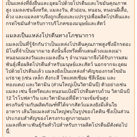
เป็นแหล่งที่ยั่งยืนและอุดมไปด้วยโปรตีนและไขมันคุณภาพ
สูง แมลงเช่นจิ้งหรีด, แมลงวัน, ตัวอ่อน, หนอน, หนอนผีเสื้อ,
ด้วง และแมลงสาบจึงถูกเลี้ยงและแปรรูปเพื่อผลิตโปรตีนและ
กรดไขมันสำหรับการบริโภคของมนุษย์และสัตว์
แมลงเป็นแหล่งโปรตีนทางโภชนาการ
แมลงเป็นที่รู้จักกันว่าเป็นแหล่งโปรตีนคุณภาพสูงซึ่งมีกรดอะ
มิโนที่จําเป็นมากมาย ดังนั้นจิ้งหรีดตั๊กแตนด้วงแมลงเม่า
หนอนแมลงวันและแมลงอื่น ๆ จํานวนมากจึงได้รับการผสม
พันธุ์เพื่อผลิตโปรตีนสําหรับมนุษย์และสัตว์ นอกจากจะอุดม
ไปด้วยโปรตีนแล้ว แมลงยังเป็นแหล่งสําคัญของกรดไขมัน
แร่ธาตุ (เช่น เหล็ก สังกะสี โพแทสเซียม ซีลีเนียม และ
ทองแดง) และวิตามิน (ส่วนใหญ่เป็นวิตามินบี) ตัวอย่างเช่น
แมลง เช่น จิ้งหรีดและหนอนแป้งมีโปรตีนครบถ้วน วิตามินบี
12 ไรโบฟลาวิน และวิตามินเอที่มีความเข้มข้นสูง
ตรงกันข้ามกับผลิตภัณฑ์ที่ได้จากสัตว์แมลงยังมีเส้นใย
อาหาร เส้นใยแมลงส่วนใหญ่พบในรูปของไคติน ซึ่งเป็นส่วน
ประกอบสําคัญของโครงกระดูกภายนอก
แมลงที่เพาะพันธุ์กันทั่วไปสําหรับการผลิตโปรตีนมีดังต่อไป
นี้: