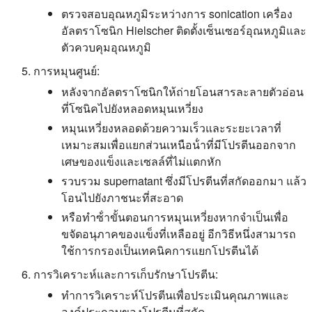
ตรวจสอบอุณหภูมิระหว่างการ sonication เครื่อง
อัลตราโซนิก Hielscher ติดตั้งเซ็นเซอร์อุณหภูมิและ
ตัวควบคุมอุณหภูมิ
การหมุนศูนย์:
หลังจากอัลตราโซนิกให้ถ่ายโอนสารละลายตัวอ่อน
ที่โซนิคไปยังหลอดหมุนเหวี่ยง
หมุนเหวี่ยงหลอดด้วยความเร็วและระยะเวลาที่
เหมาะสมเพื่อแยกส่วนเหนือน้ําที่มีโปรตีนออกจาก
เศษของแข็งและเซลล์ที่ไม่แตกหัก
รวบรวม supernatant ซึ่งมีโปรตีนที่สกัดออกมา แล้ว
โอนไปยังภาชนะที่สะอาด
หรือทําซ้ําขั้นตอนการหมุนเหวี่ยงหากจําเป็นเพื่อ
ขจัดอนุภาคของแข็งที่เหลืออยู่ อีกวิธีหนึ่งสามารถ
ใช้การกรองเป็นเทคนิคการแยกโปรตีนได้
การวิเคราะห์และการเก็บรักษาโปรตีน:
ทําการวิเคราะห์โปรตีนเพื่อประเมินคุณภาพและ
องค์ประกอบของโปรตีนที่สกัด