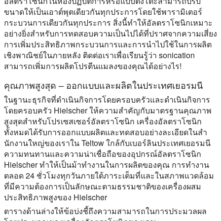
อัลตราโซนิกในห้องปฏิบัติการหรือแบบตั้งโต๊ะสามารถปรับ
ขนาดให้เป็นเอาต์พุตเดียวกันทุกประการโดยใช้พารามิเตอร์
กระบวนการเดียวกันทุกประการ สิ่งนี้ทําให้อัลตราโซนิกเหมาะ
อย่างยิ่งสําหรับการทดสอบความเป็นไปได้ที่ปราศจากความเสี่ยง
การเพิ่มประสิทธิภาพกระบวนการและการนําไปใช้ในการผลิต
เชิงพาณิชย์ในภายหลัง ติดต่อเราเพื่อเรียนรู้ว่า sonication
สามารถเพิ่มการผลิตโปรตีนแมลงของคุณได้อย่างไร!
คุณภาพสูงสุด – ออกแบบและผลิตในประเทศเยอรมนี
ในฐานะธุรกิจที่ดําเนินกิจการโดยครอบครัวและดําเนินกิจการ
โดยครอบครัว Hielscher ให้ความสําคัญกับมาตรฐานคุณภาพ
สูงสุดสําหรับโปรเซสเซอร์อัลตราโซนิก เครื่องอัลตราโซนิก
ทั้งหมดได้รับการออกแบบผลิตและทดสอบอย่างละเอียดในสํา
นักงานใหญ่ของเราใน Teltow ใกล้กับเบอร์ลินประเทศเยอรมนี
ความทนทานและความน่าเชื่อถือของอุปกรณ์อัลตราโซนิก
Hielscher ทําให้เป็นม้าทํางานในการผลิตของคุณ การทํางาน
ตลอด 24 ชั่วโมงทุกวันภายใต้ภาระเต็มที่และในสภาพแวดล้อม
ที่มีความต้องการเป็นลักษณะตามธรรมชาติของเครื่องผสม
ประสิทธิภาพสูงของ Hielscher
ตารางด้านล่างให้ข้อบ่งชี้ถึงความสามารถในการประมวลผล