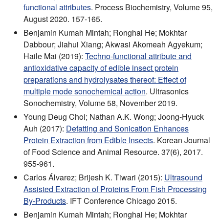
functional attributes
. Process Biochemistry, Volume 95,
August 2020. 157-165.
Benjamin Kumah Mintah; Ronghai He; Mokhtar
Dabbour; Jiahui Xiang; Akwasi Akomeah Agyekum;
Haile Mai (2019):
Techno-functional attribute and
antioxidative capacity of edible insect protein
preparations and hydrolysates thereof: Effect of
multiple mode sonochemical action
. Ultrasonics
Sonochemistry, Volume 58, November 2019.
Young Deug Choi; Nathan A.K. Wong; Joong-Hyuck
Auh (2017):
Defatting and Sonication Enhances
Protein Extraction from Edible Insects
. Korean Journal
of Food Science and Animal Resource. 37(6), 2017.
955-961.
Carlos Álvarez; Brijesh K. Tiwari (2015):
Ultrasound
Assisted Extraction of Proteins From Fish Processing
By-Products
. IFT Conference Chicago 2015.
Benjamin Kumah Mintah; Ronghai He; Mokhtar