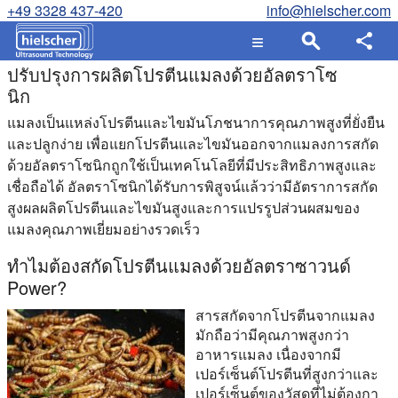
+49 3328 437-420
info@hielscher.com
ปรับปรุงการผลิตโปรตีนแมลงด้วยอัลตราโซ
นิก
แมลงเป็นแหล่งโปรตีนและไขมันโภชนาการคุณภาพสูงที่ยั่งยืน
และปลูกง่าย เพื่อแยกโปรตีนและไขมันออกจากแมลงการสกัด
ด้วยอัลตราโซนิกถูกใช้เป็นเทคโนโลยีที่มีประสิทธิภาพสูงและ
เชื่อถือได้ อัลตราโซนิกได้รับการพิสูจน์แล้วว่ามีอัตราการสกัด
สูงผลผลิตโปรตีนและไขมันสูงและการแปรรูปส่วนผสมของ
แมลงคุณภาพเยี่ยมอย่างรวดเร็ว
ทําไมต้องสกัดโปรตีนแมลงด้วยอัลตราซาวนด์
Power?
สารสกัดจากโปรตีนจากแมลง
มักถือว่ามีคุณภาพสูงกว่า
อาหารแมลง เนื่องจากมี
เปอร์เซ็นต์โปรตีนที่สูงกว่าและ
เปอร์เซ็นต์ของวัสดุที่ไม่ต้องกา