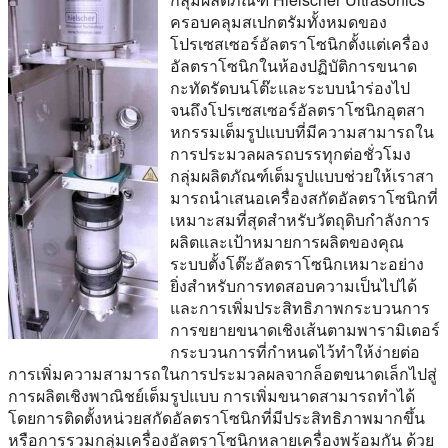
ครอบคลุมสเปกตรัมทั้งหมดของ
โปรเซสเซอร์อัลตราโซนิกตั้งแต่เครื่อง
อัลตราโซนิกในห้องปฏิบัติการขนาด
กะทัดรัดบนโต๊ะและระบบนําร่องไป
จนถึงโปรเซสเซอร์อัลตราโซนิกอุตสา
หกรรมเต็มรูปแบบที่มีความสามารถใน
การประมวลผลรถบรรทุกต่อชั่วโมง
กลุ่มผลิตภัณฑ์เต็มรูปแบบช่วยให้เราสา
มารถนําเสนอเครื่องสกัดอัลตราโซนิกที่
เหมาะสมที่สุดสําหรับวัตถุดิบกําลังการ
ผลิตและเป้าหมายการผลิตของคุณ
ระบบตั้งโต๊ะอัลตราโซนิกเหมาะอย่าง
ยิ่งสําหรับการทดสอบความเป็นไปได้
และการเพิ่มประสิทธิภาพกระบวนการ
การขยายขนาดเชิงเส้นตามพารามิเตอร์
กระบวนการที่กําหนดไว้ทําให้ง่ายต่อ
การเพิ่มความสามารถในการประมวลผลจากล็อตขนาดเล็กไปสู่
การผลิตเชิงพาณิชย์เต็มรูปแบบ การเพิ่มขนาดสามารถทําได้
โดยการติดตั้งหน่วยสกัดอัลตราโซนิกที่มีประสิทธิภาพมากขึ้น
หรือการรวมกลุ่มเครื่องอัลตราโซนิกหลายเครื่องพร้อมกัน ด้วย