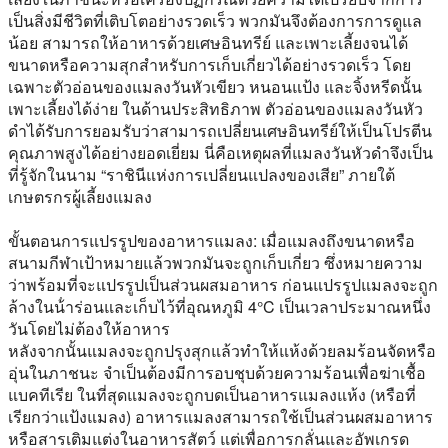
เป็นสิ่งมีชีวิตที่เติบโตอย่างรวดเร็ว พวกมันจึงต้องการการดูแล
น้อย สามารถให้อาหารด้วยเศษอินทรีย์ และเพาะเลี้ยงจนได้
ขนาดหรือความสุกสำหรับการเก็บเกี่ยวได้อย่างรวดเร็ว โดย
เฉพาะตัวอ่อนของแมลงวันหัวเขียว หนอนแป้ง และจิ้งหรีดนั้น
เพาะเลี้ยงได้ง่าย ในด้านประสิทธิภาพ ตัวอ่อนของแมลงวันหัว
ดำได้รับการยอมรับว่าสามารถเปลี่ยนเศษอินทรีย์ให้เป็นโปรตีน
คุณภาพสูงได้อย่างยอดเยี่ยม นี่คือเหตุผลที่แมลงวันหัวดำจึงเป็น
ที่รู้จักในนาม “ราชินีแห่งการเปลี่ยนแปลงของเสีย” ภายใต้
เกษตรกรผู้เลี้ยงแมลง
ขั้นตอนการแปรรูปของอาหารแมลง:
เมื่อแมลงถึงขนาดหรือ
สนามกีฬาเป้าหมายแล้วพวกมันจะถูกเก็บเกี่ยว ซึ่งหมายความ
ว่าพร้อมที่จะแปรรูปเป็นส่วนผสมอาหาร ก่อนแปรรูปแมลงจะถูก
ล้างในน้ําร่อนและเก็บไว้ที่อุณหภูมิ 4°C เป็นเวลาประมาณหนึ่ง
วันโดยไม่ต้องให้อาหาร
หลังจากนั้นแมลงจะถูกปรุงสุกแล้วทําให้แห้งด้วยลมร้อนจัดหรือ
อุ่นในภาชนะ จําเป็นต้องมีการอบชุบด้วยความร้อนเพื่อฆ่าเชื้อ
แบคทีเรีย ในที่สุดแมลงจะถูกบดเป็นอาหารแมลงแห้ง (หรือที่
เรียกว่าแป้งแมลง) อาหารแมลงสามารถใช้เป็นส่วนผสมอาหาร
หรือสารเติมแต่งในอาหารสัตว์ แต่เพื่อการกลั่นและอัพเกรด