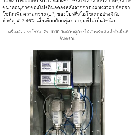
และค่าไทออลเพิ่มขึ้นโดยอัลตราโซนิก นอกจากนี้ความขุ่นและ
ขนาดอนุภาคของโปรตีนลดลงหลังจากการ sonication อัลตรา
โซนิกเพิ่มความสว่าง (L *) ของโปรตีนไอโซเลตอย่างมีนัย
สําคัญ x ̄ 7.46% เมื่อเทียบกับกลุ่มควบคุมที่ไม่เป็นโซนิก
เครื่องอัลตราโซนิก 2x 1000 วัตต์ในตู้ล้างได้สําหรับติดตั้งในพื้นที่
อันตราย
ในวิดีโอนี้เราจะแสดงระบบอัลตราโซนิกขนาด 2 กิโลวัตต์สําหรับกา