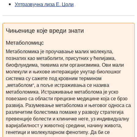
Ултразвучна лиза Е. Цоли
Чињенице које вреди знати
Метаболомицс
Метаболомика је проучавање малих молекула,
познатих као метаболити, присутних у ћелијама,
биофлуидима, ткивима или организмима. Ови мали
молекули и њихове интеракције унутар биолошког
система су сажете под кровним термином
„метаболом“, а поље истраживања се назива
метаболомика. Истраживање метаболома је уско
повезано са области прецизне медицине која се брзо
развија. Разумевање метаболома и његовог односа са
различитим болестима помаже у развоју стратегија
превенције болести и клиничке неге, уз индивидуалну
варијабилност у животној средини, начину живота,
генетици и молекуларном фенотипу. Да би се