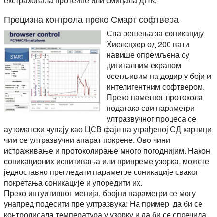
екстраховала протеине или смицала ДНК.
Прецизна контрола преко Смарт софтвера
Сва решења за соникацију
Хиелсцхер од 200 вати
навише опремљена су
дигиталним екраном
осетљивим на додир у боји и
интелигентним софтвером.
Преко паметног протокола
података сви параметри
ултразвучног процеса се
аутоматски чувају као ЦСВ фајл на уграђеној СД картици
чим се ултразвучни апарат покрене. Ово чини
истраживање и протоколирање много погоднијим. Након
соникационих испитивања или припреме узорка, можете
једноставно прегледати параметре соникације сваког
покретања соникације и упоредити их.
Преко интуитивног менија, бројни параметри се могу
унапред подесити пре ултразвука: На пример, да би се
контролисала температура у узорку и да би се спречила