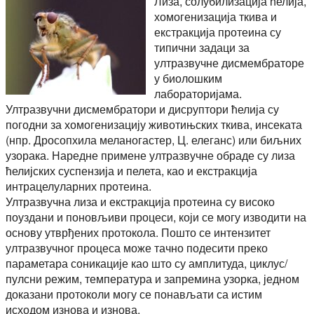
Лиза, солубилизација ћелија,
хомогенизација ткива и
екстракција протеина су
типични задаци за
ултразвучне дисмембраторе
у биолошким
лабораторијама.
Ултразвучни дисмембратори и дисруптори ћелија су
погодни за хомогенизацију животињских ткива, инсеката
(нпр. Дросопхила меланогастер, Ц. елеганс) или биљних
узорака. Наредне примене ултразвучне обраде су лиза
ћелијских суспензија и пелета, као и екстракција
интрацелуларних протеина.
Ултразвучна лиза и екстракција протеина су високо
поуздани и поновљиви процеси, који се могу изводити на
основу утврђених протокола. Пошто се интензитет
ултразвучног процеса може тачно подесити преко
параметара соникације као што су амплитуда, циклус/
пулсни режим, температура и запремина узорка, једном
доказани протоколи могу се понављати са истим
исходом изнова и изнова.