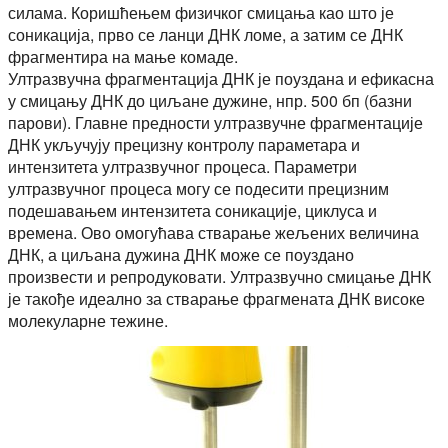
силама. Коришћењем физичког смицања као што је
соникација, прво се ланци ДНК ломе, а затим се ДНК
фрагментира на мање комаде.
Ултразвучна фрагментација ДНК је поуздана и ефикасна
у смицању ДНК до циљане дужине, нпр. 500 бп (базни
парови). Главне предности ултразвучне фрагментације
ДНК укључују прецизну контролу параметара и
интензитета ултразвучног процеса. Параметри
ултразвучног процеса могу се подесити прецизним
подешавањем интензитета соникације, циклуса и
времена. Ово омогућава стварање жељених величина
ДНК, а циљана дужина ДНК може се поуздано
произвести и репродуковати. Ултразвучно смицање ДНК
је такође идеално за стварање фрагмената ДНК високе
молекуларне тежине.