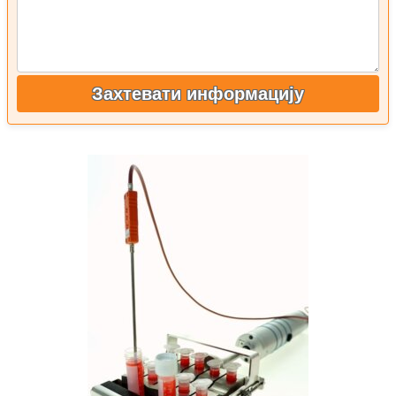
Захтевати информацију