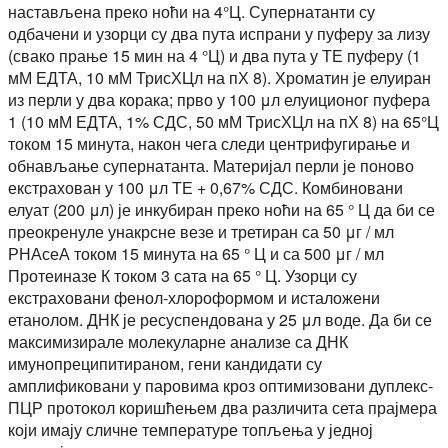
настављена преко ноћи на 4°Ц. Супернатанти су
одбачени и узорци су два пута испрани у пуферу за лизу
(свако прање 15 мин на 4 °Ц) и два пута у ТЕ пуферу (1
мМ ЕДТА, 10 мМ ТрисХЦл на пХ 8). Хроматин је елуиран
из перли у два корака; прво у 100 μл елуиционог пуфера
1 (10 мМ ЕДТА, 1% СДС, 50 мМ ТрисХЦл на пХ 8) на 65°Ц
током 15 минута, након чега следи центрифугирање и
обнављање супернатанта. Материјал перли је поново
екстрахован у 100 μл ТЕ + 0,67% СДС. Комбиновани
елуат (200 μл) је инкубиран преко ноћи на 65 ° Ц да би се
преокренуле унакрсне везе и третиран са 50 μг / мл
РНАсеА током 15 минута на 65 ° Ц и са 500 μг / мл
Протеиназе К током 3 сата на 65 ° Ц. Узорци су
екстраховани фенол-хлороформом и исталожени
етанолом. ДНК је ресуспендована у 25 μл воде. Да би се
максимизирале молекуларне анализе са ДНК
имунопреципитираном, гени кандидати су
амплификовани у паровима кроз оптимизовани дуплекс-
ПЦР протокол коришћењем два различита сета прајмера
који имају сличне температуре топљења у једној