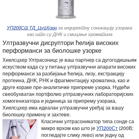
УП200Ст ТД_ЦупХорн
за индиректну соникацију узорака
као што су ДНК и смицање хроматина
Ултразвучни дисруптори ћелија високих
перформанси за биолошке узорке
Хиелсцхер Ултрасоницс је ваш партнер са дугогодишњим
искуством када су у питању ултразвучни апарати високих
перформанси за разбијање ћелија, лизу, екстракцију
протеина, ДНК, РНК и фрагментацију хроматина, као и
друге кораке пре-аналитичке припреме узорка. Нудећи
свеобухватан портфолио ултразвучних лабораторијских
хомогенизатора и јединица за припрему узорака,
Хиелсцхер има идеалан ултразвучни уређај за вашу
биолошку примену и захтеве.
Класични ултрасоникатор типа сонде са
микро врхом као што је
УП200Ст
(200В;
погледајте слику лево) или једну од