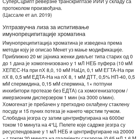
СуперСцрипт реверзне транскриптазе ИИИ у складу са
протоколом произвођача.
(Цассале ет ал. 2019)
Ултразвучна лиза за испитивање
имунопреципитације хроматина
Имунопреципитација хроматина је изведена према
методи коју је описао Менет уз мање модификације.
Приближно 20 мг јајника женки дивљег типа старих од 0
до 1 дана је хомогенизовано у 1 мЛ НЕБ пуфера (10 мМ
ХЕПЕС-На при пХ 8,0, 10 мМ НаЦл, 0,1 мМ ЕГТА-На при
пХ 8, 0,5 мМ ЕДТА-На на пХ 8, 1 мМ ДТТ, 0,5% НП-40, 0,5
мМ спермидина, 0,15 мМ спермина, 1× потпуни
инхибитори протеазе без ЕДТА) са хомогенизатором /
имерзионим дисперзером 1 мин (на 3000 о/мин).
Хомогенат је пребачен у претходно охлађену стаклену
посуду и 15 пуних потеза је нането чврстим тучком.
Слободна језгра су затим центрифугирана на 6000кг
током 10 минута на 4°Ц. Пелете које садрже језгра су
ресуспендоване у 1 мЛ НЕБ и центрифугиране на 20000
× г током 20 минута на градијенту сахарозе (0,65 мЛ 1,6 М