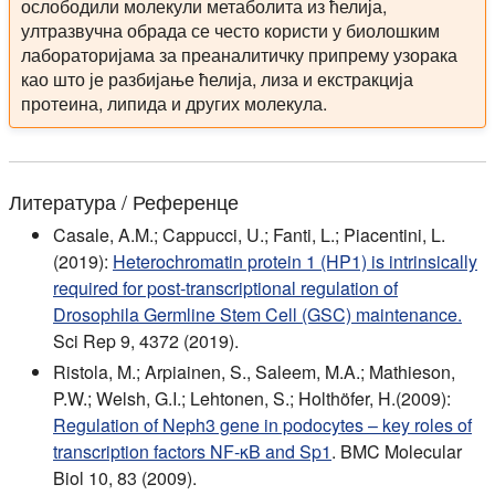
ослободили молекули метаболита из ћелија,
ултразвучна обрада се често користи у биолошким
лабораторијама за преаналитичку припрему узорака
као што је разбијање ћелија, лиза и екстракција
протеина, липида и других молекула.
Литература / Референце
Casale, A.M.; Cappucci, U.; Fanti, L.; Piacentini, L.
(2019):
Heterochromatin protein 1 (HP1) is intrinsically
required for post-transcriptional regulation of
Drosophila Germline Stem Cell (GSC) maintenance.
Sci Rep 9, 4372 (2019).
Ristola, M.; Arpiainen, S., Saleem, M.A.; Mathieson,
P.W.; Welsh, G.I.; Lehtonen, S.; Holthöfer, H.(2009):
Regulation of Neph3 gene in podocytes – key roles of
transcription factors NF-κB and Sp1
. BMC Molecular
Biol 10, 83 (2009).