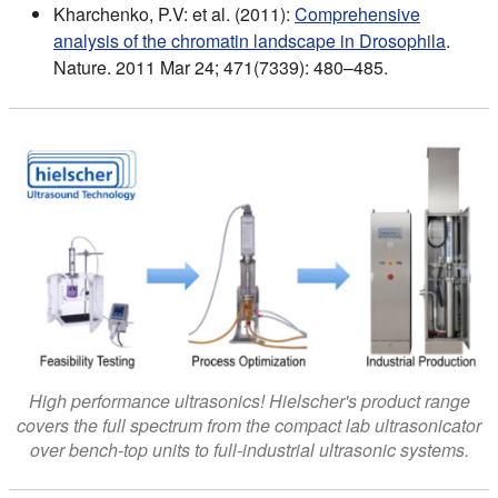
Kharchenko, P.V: et al. (2011):
Comprehensive
analysis of the chromatin landscape in Drosophila
.
Nature. 2011 Mar 24; 471(7339): 480–485.
High performance ultrasonics! Hielscher's product range
covers the full spectrum from the compact lab ultrasonicator
over bench-top units to full-industrial ultrasonic systems.