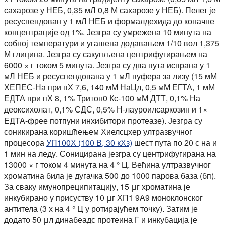
сахарозе у НЕБ, 0,35 мЛ 0,8 М сахарозе у НЕБ). Пелет је
ресуспендован у 1 мЛ НЕБ и формалдехида до коначне
концентрације од 1%. Језгра су умрежена 10 минута на
собној температури и угашена додавањем 1/10 вол 1,375
М глицина. Језгра су сакупљена центрифугирањем на
6000 × г током 5 минута. Језгра су два пута испрана у 1
мЛ НЕБ и ресуспендована у 1 мЛ пуфера за лизу (15 мМ
ХЕПЕС-На при пХ 7,6, 140 мМ НаЦл, 0,5 мМ ЕГТА, 1 мМ
ЕДТА при пХ 8, 1% Тритон0 Кс-100 мМ ДТТ, 0,1% На
деоксихолат, 0,1% СДС, 0,5% Н-лауроилсаркозин и 1×
ЕДТА-фрее потпуни инхибитори протеазе). Језгра су
соникирана коришћењем Хиелсцхер ултразвучног
процесора
УП100Х (100 В, 30 кХз)
шест пута по 20 с на и
1 мин на леду. Соницирана језгра су центрифугирана на
13000 × г током 4 минута на 4 ° Ц. Већина ултразвучног
хроматина била је дугачка 500 до 1000 парова база (бп).
За сваку имунопреципитацију, 15 μг хроматина је
инкубирано у присуству 10 μг ХП1 9А9 моноклонског
антитела (3 х на 4 ° Ц у ротирајућем точку). Затим је
додато 50 μл динабеадс протеина Г и инкубација је