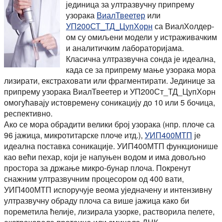
јединица за ултразвучну припрему
узорака
ВиалТвеетер
или
УП200СТ_ТД_ЦупХорн
са ВиалХолдер-
ом су омиљени модели у истраживачким
и аналитичким лабораторијама.
Класична ултразвучна сонда је идеална,
када се за припрему мање узорака мора
лизирати, екстраховати или фрагментирати. Јединице за
припрему узорака ВиалТвеетер и УП200Ст_ТД_ЦупХорн
омогућавају истовремену соникацију до 10 или 5 бочица,
респективно.
Ако се мора обрадити велики број узорака (нпр. плоче са
96 јажица, микротитарске плоче итд.),
УИП400МТП
је
идеална поставка соникације. УИП400МТП функционише
као већи пехар, који је напуњен водом и има довољно
простора за држање микро-бунар плоча. Покренут
снажним ултразвучним процесором од 400 вати,
УИП400МТП испоручује веома уједначену и интензивну
ултразвучну обраду плоча са више јажица како би
пореметила ћелије, лизирала узорке, растворила пелете,