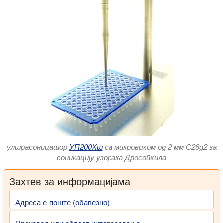
ултрасоницатор
УП200Хт
са микроврхом од 2 мм С26д2 за
соникацију узорака Дросопхила
Захтев за информацијама
Адреса е-поште (обавезно)
Производ или област интересовања