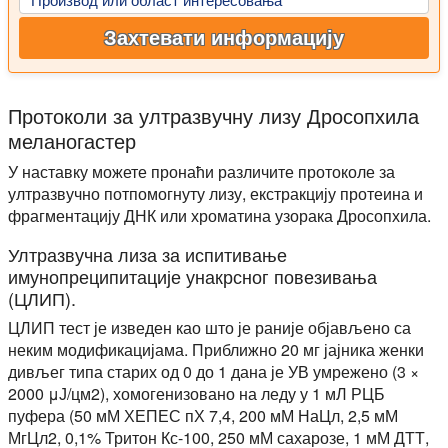
Захтевати информацију
Протоколи за ултразвучну лизу Дросопхила
меланогастер
У наставку можете пронаћи различите протоколе за
ултразвучно потпомогнуту лизу, екстракцију протеина и
фрагментацију ДНК или хроматина узорака Дросопхила.
Ултразвучна лиза за испитивање
имунопреципитације унакрсног повезивања
(ЦЛИП).
ЦЛИП тест је изведен као што је раније објављено са
неким модификацијама. Приближно 20 мг јајника женки
дивљег типа старих од 0 до 1 дана је УВ умрежено (3 ×
2000 μЈ/цм2), хомогенизовано на леду у 1 мЛ РЦБ
пуфера (50 мМ ХЕПЕС пХ 7,4, 200 мМ НаЦл, 2,5 мМ
МгЦл2, 0,1% Тритон Кс-100, 250 мМ сахарозе, 1 мМ ДТТ,