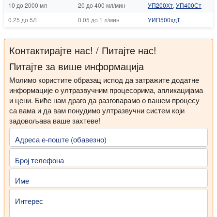
10 до 2000 мл
20 до 400 мл/мин
УП200Хт
,
УП400Ст
0.25 до 5Л
0.05 до 1 л/мин
УИП500хдТ
Контактирајте нас! / Питајте нас!
Питајте за више информација
Молимо користите образац испод да затражите додатне
информације о ултразвучним процесорима, апликацијама
и цени. Биће нам драго да разговарамо о вашем процесу
са вама и да вам понудимо ултразвучни систем који
задовољава ваше захтеве!
Адреса е-поште (обавезно)
Број телефона
Име
Интерес