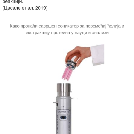
реакцији.
(Цасале ет ал. 2019)
Како пронаћи савршен соникатор за поремећај ћелија и
екстракцију протеина у науци и анализи
Овај водич објашњава који тип соникатора је најбољи за 