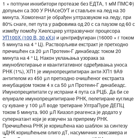
1 × потпуни инхибитори протеазе без ЕДТА, 1 мМ ПМСФ)
допуњен са 300 У РНАсеОУТ и стављен на лед на 30
минута. Хомогенат је обрађен ултразвуком на леду, при
80% снаге, пет пута у рафовима од 20 с са паузом од 60 с
између помоћу Хиелсцхер ултразвучног процесора
УП100Х (100 В, 30 кХз)
и центрифугиран (16000 × г током
5 минута на 4 ° Ц). Растворљиви екстракт је претходно
пречишћен са 20 μл Протеин-Г динабеадс током 20
минута на 4 ° Ц. Након уклањања узорака за
имуноблотирање и квантитативног одређивања уноса
РНК (1%), ХП1 је имунопреципитиран анти-ХП1 9А9
антителом из 450 μл претходно очишћеног екстракта
инкубацијом током 4 х са 50 μл Протеин-Г динабеадс.
Имунопреципитати су испрани 4 пута са РЦБ. Да би се
елуирале имунопреципитиране РНК, пелетиране куглице
су куване у 100 μЛ воде третиране УлтраПуре ДЕПЦ
током 5 минута. 900 μЛ Киазол реагенса је додато у
супернатант који је извучен за припрему РНК.
Пречишћена РНК је коришћена као шаблон за синтезу
цДНК коришћењем олиго дТ, насумичних хексамера и