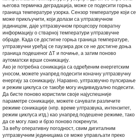
његова термичка деградација, може се подесити горња
граница температуре узорка. Сензор температуре који се
може прикључити, који долази са ултразвучном
јединицом, даје ултразвучном процесору повратну
информацију о стварној температури ултразвучне
обраде. Када се достигне горња граница температуре,
ултразвучни уређај се паузира док се не достигне доња
граница подешеног ∆Т и почиње, а затим поново
аутоматски врши соникацију.
Ако је потребна соникација са одређеним енергетским
уносом, можете унапред подесити коначну ултразвучну
енергију за соникацију. Наравно, ултразвучно пулсирање
и режим циклуса се такође могу индивидуално подесити.
Да бисте поново користили своје најуспешније
параметре соникације, можете сачувати различите
режиме соникације (нпр. време ултразвука, интензитет,
режим циклуса итд.) као унапред подешене режиме, тако
да се могу лако и брзо поново покренути.
За већу оперативну погодност, свим дигиталним
ултразвучним јединицама се може управљати преко