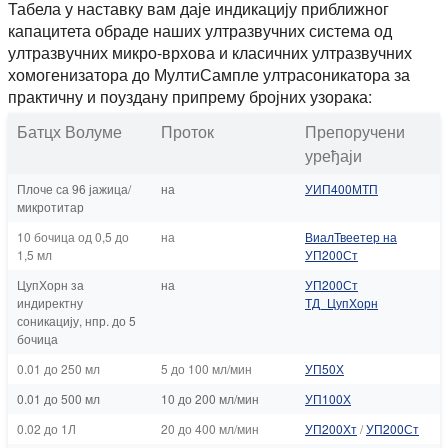
Табела у наставку вам даје индикацију приближног
капацитета обраде наших ултразвучних система од
ултразвучних микро-врхова и класичних ултразвучних
хомогенизатора до МултиСампле ултрасоникатора за
практичну и поуздану припрему бројних узорака:
Батцх Волуме
Проток
Препоручени
уређаји
Плоче са 96 јажица/
на
УИП400МТП
микротитар
10 бочица од 0,5 до
на
ВиалТвеетер на
1,5 мл
УП200Ст
ЦупХорн за
на
УП200Ст
индиректну
ТД_ЦупХорн
соникацију, нпр. до 5
бочица
0.01 до 250 мл
5 до 100 мл/мин
УП50Х
0.01 до 500 мл
10 до 200 мл/мин
УП100Х
0.02 до 1Л
20 до 400 мл/мин
УП200Хт
/
УП200Ст