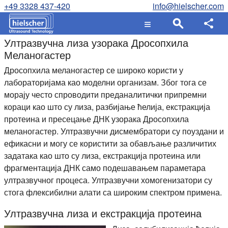
+49 3328 437-420
info@hielscher.com
Ултразвучна лиза узорака Дросопхила
Меланогастер
Дросопхила меланогастер се широко користи у
лабораторијама као моделни организам. Због тога се
морају често спроводити преданалитички припремни
кораци као што су лиза, разбијање ћелија, екстракција
протеина и пресецање ДНК узорака Дросопхила
меланогастер. Ултразвучни дисмембратори су поуздани и
ефикасни и могу се користити за обављање различитих
задатака као што су лиза, екстракција протеина или
фрагментација ДНК само подешавањем параметара
ултразвучног процеса. Ултразвучни хомогенизатори су
стога флексибилни алати са широким спектром примена.
Ултразвучна лиза и екстракција протеина