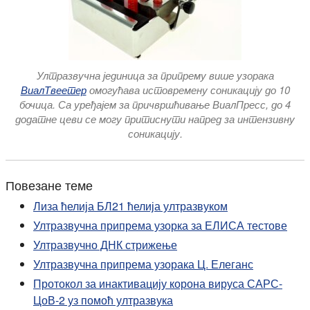
Ултразвучна јединица за припрему више узорака
ВиалТвеетер
омогућава истовремену соникацију до 10
бочица. Са уређајем за причвршћивање ВиалПресс, до 4
додатне цеви се могу притиснути напред за интензивну
соникацију.
Повезане теме
Лиза ћелија БЛ21 ћелија ултразвуком
Ултразвучна припрема узорка за ЕЛИСА тестове
Ултразвучно ДНК стрижење
Ултразвучна припрема узорака Ц. Елеганс
Протокол за инактивацију корона вируса САРС-
ЦоВ-2 уз помоћ ултразвука