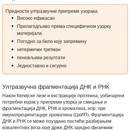
Предности ултразвучне припреме узорака
Високо ефикасан
Прилагодљиво према специфичном узорку
материјала
Погодно за било коју запремину
нетермички третман
поновљиви резултати
Једноставно и сигурно
Ултразвучна фрагментација ДНК и РНК
Након ћелијске лизе и екстракције протеина, уобичајени
потребни корак у припреми узорка је смицање и
фрагментација ДНК, РНК и хроматина, нпр. пре
имунопреципитације хроматина (ЦхИП). Фрагментација
ДНК и РНК се може поуздано постићи разбијањем
ковалентних веза које држе ДНК заједно физичким