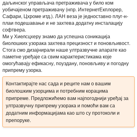
даљинског управљача претраживача у било ком
уобичајеном претраживачу (нпр. ИнтернетЕкплорер,
Сафари, Цхроме итд.). ЛАН веза је једноставно плуг-н-
плаи подешавање и не захтева додатну инсталацију
софтвера.
Ми у Хиелсцхеру знамо да успешна соникација
биолошких узорака захтева прецизност и поновљивост.
Стога смо дизајнирали наше ултразвучне апарате као
паметне уређаје са свим карактеристикама које
омогућавају ефикасну, поуздану, поновљиву и погодну
припрему узорка.
Контактирајте нас сада и реците нам о вашим
биолошким узорцима и потребним корацима
припреме. Предложићемо вам најпогоднији уређај за
ултразвучну припрему узорака и помоћи вам са
додатним информацијама као што су протоколи и
препоруке.