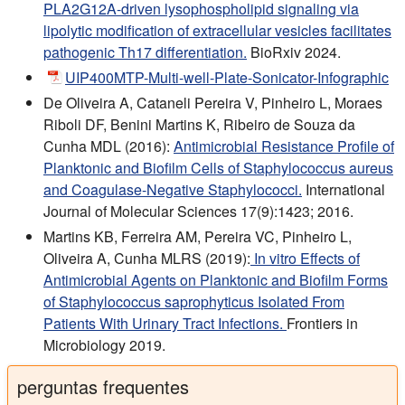
PLA2G12A-driven lysophospholipid signaling via
lipolytic modification of extracellular vesicles facilitates
pathogenic Th17 differentiation.
BioRxiv 2024.
UIP400MTP-Multi-well-Plate-Sonicator-Infographic
De Oliveira A, Cataneli Pereira V, Pinheiro L, Moraes
Riboli DF, Benini Martins K, Ribeiro de Souza da
Cunha MDL (2016):
Antimicrobial Resistance Profile of
Planktonic and Biofilm Cells of Staphylococcus aureus
and Coagulase-Negative Staphylococci.
International
Journal of Molecular Sciences 17(9):1423; 2016.
Martins KB, Ferreira AM, Pereira VC, Pinheiro L,
Oliveira A, Cunha MLRS (2019):
In vitro Effects of
Antimicrobial Agents on Planktonic and Biofilm Forms
of Staphylococcus saprophyticus Isolated From
Patients With Urinary Tract Infections.
Frontiers in
Microbiology 2019.
perguntas frequentes