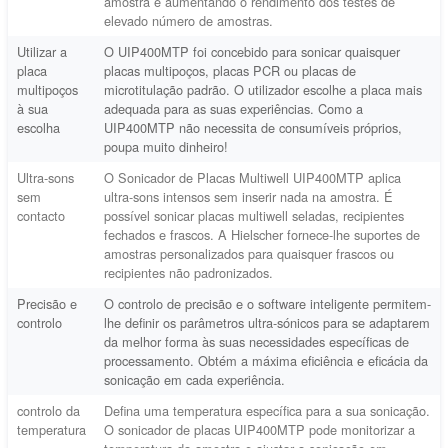
amostra e aumentando o rendimento dos testes de
elevado número de amostras.
Utilizar a
O UIP400MTP foi concebido para sonicar quaisquer
placa
placas multipoços, placas PCR ou placas de
multipoços
microtitulação padrão. O utilizador escolhe a placa mais
à sua
adequada para as suas experiências.
Como a
escolha
UIP400MTP não necessita de consumíveis próprios,
poupa muito dinheiro!
Ultra-sons
O Sonicador de Placas Multiwell UIP400MTP aplica
sem
ultra-sons intensos sem inserir nada na amostra. É
contacto
possível sonicar placas multiwell seladas, recipientes
fechados e frascos. A Hielscher fornece-lhe suportes de
amostras personalizados para quaisquer frascos ou
recipientes não padronizados.
Precisão e
O controlo de precisão e o software inteligente permitem-
controlo
lhe definir os parâmetros ultra-sónicos para se adaptarem
da melhor forma às suas necessidades específicas de
processamento. Obtém a máxima eficiência e eficácia da
sonicação em cada experiência.
controlo da
Defina uma temperatura específica para a sua sonicação.
temperatura
O sonicador de placas UIP400MTP pode monitorizar a