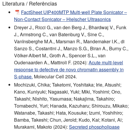
Literatura / Referências
FactSheet UIP400MTP Multi-well Plate Sonicator –
Non-Contact Sonicator – Hielscher Ultrasonics
Dreyer J., Ricci G., van den Berg J., Bhardwaj V., Funk
J., Armstrong C., van Batenburg V., Sine C.,
VanInsberghe M.A., Marsman R., Mandemaker I.K., di
Sanzo S., Costantini J., Manzo S.G., Biran A., Burny C.,
Völker-Albert M., Groth A., Spencer S.L., van
Oudenaarden A., Mattiroli F. (2024):
Acute multi-level
response to defective de novo chromatin assembly in
S-phase.
Molecular Cell 2024.
Mochizuki, Chika; Taketomi, Yoshitaka; Irie, Atsushi;
Kano, Kuniyuki; Nagasaki, Yuki; Miki, Yoshimi; Ono,
Takashi; Nishito, Yasumasa; Nakajima, Takahiro;
Tomabechi, Yuri; Hanada, Kazuharu; Shirouzu, Mikako;
Watanabe, Takashi; Hata, Kousuke; Izumi, Yoshihiro;
Bamba, Takeshi; Chun, Jerold; Kudo, Kai; Kotani, Ai;
Murakami, Makoto (2024):
Secreted phospholipase