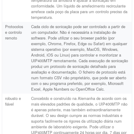
temperatura da amostra e ajustar a sonicação em
conformidade. Um líquido de arrefecimento recirculante
arrefece cada poço da placa para um controlo preciso da
temperatura.
Protocolos
Cada ciclo de sonicação pode ser controlado a partir de
e controlo
um computador. Não é necessária a instalação de
remoto
software. Pode utilizar o seu browser padrão (por
exemplo, Chrome, Firefox, Edge ou Safari) em qualquer
sistema operativo (por exemplo, MacOS, Windows,
Android, iOS ou Linux) para controlar e monitorizar a
UIP400MTP remotamente. Cada execução de sonicação
produz um protocolo de sonicação detalhado para
avaliação e documentação. O ficheiro de protocolo está
num formato CSV não proprietário, que pode ser aberto
com o seu programa preferido, por exemplo, Microsoft
Excel, Apple Numbers ou OpenOffice Calc.
robusto e
Concebido e construído na Alemanha de acordo com os
fiável
mais elevados padrões de qualidade, o UIP400MTP não
é apenas potente, mas também extraordinariamente
durável. O seu design cumpre as normas industriais e
suporta facilmente os rigores da utilização diária num
ambiente de laboratório exigente. Pode utilizar o
UIP400MTP continuamente 24 horas por dia, 7 dias por