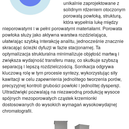
unikalnie zaprojektowane z
solidnym rdzeniem otoczonym
porowatą powłoką, strukturą,
która wypełnia lukę między
nieporowatymi i w pełni porowatymi materiałami. Porowata
powłoka służy jako aktywna warstwa rozdzielająca,
ułatwiając szybką interakcję analitu, jednocześnie znacznie
skracając ścieżki dyfuzji w fazie stacjonarnej. Ta
optymalizacja strukturalna minimalizuje objętość martwą i
zwiększa wydajność transferu masy, co skutkuje szybszą
separacją i lepszą rozdzielczością. Sonikacja odgrywa
kluczową rolę w tym procesie syntezy, wykorzystując siły
kawitacji w celu zapewnienia jednolitego tworzenia porów,
precyzyjnej kontroli grubości powłoki i jednolitej dyspersji.
Ultradźwięki pozwalają na niezawodną produkcję wysoce
spójnych mezoporowatych cząstek krzemionki
dostosowanych do wysokich wymagań wysokowydajnej
chromatografii.