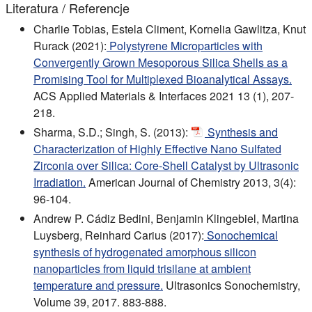
Literatura / Referencje
Charlie Tobias, Estela Climent, Kornelia Gawlitza, Knut
Rurack (2021):
Polystyrene Microparticles with
Convergently Grown Mesoporous Silica Shells as a
Promising Tool for Multiplexed Bioanalytical Assays.
ACS Applied Materials & Interfaces 2021 13 (1), 207-
218.
Sharma, S.D.; Singh, S. (2013):
Synthesis and
Characterization of Highly Effective Nano Sulfated
Zirconia over Silica: Core-Shell Catalyst by Ultrasonic
Irradiation.
American Journal of Chemistry 2013, 3(4):
96-104.
Andrew P. Cádiz Bedini, Benjamin Klingebiel, Martina
Luysberg, Reinhard Carius (2017):
Sonochemical
synthesis of hydrogenated amorphous silicon
nanoparticles from liquid trisilane at ambient
temperature and pressure.
Ultrasonics Sonochemistry,
Volume 39, 2017. 883-888.