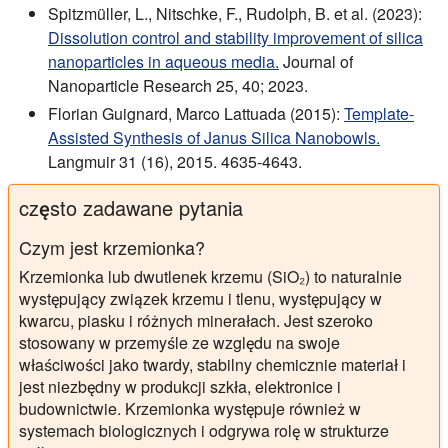
Spitzmüller, L., Nitschke, F., Rudolph, B. et al. (2023):
Dissolution control and stability improvement of silica
nanoparticles in aqueous media.
Journal of
Nanoparticle Research 25, 40; 2023.
Florian Guignard, Marco Lattuada (2015):
Template-
Assisted Synthesis of Janus Silica Nanobowls.
Langmuir 31 (16), 2015. 4635-4643.
często zadawane pytania
Czym jest krzemionka?
Krzemionka lub dwutlenek krzemu (SiO₂) to naturalnie
występujący związek krzemu i tlenu, występujący w
kwarcu, piasku i różnych minerałach. Jest szeroko
stosowany w przemyśle ze względu na swoje
właściwości jako twardy, stabilny chemicznie materiał i
jest niezbędny w produkcji szkła, elektronice i
budownictwie. Krzemionka występuje również w
systemach biologicznych i odgrywa rolę w strukturze