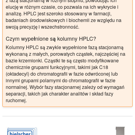
z fazą stacjonarną w różnym stopniu, powodując ich
elucję w różnym czasie, co pozwala na ich wykrycie i
analizę. HPLC jest szeroko stosowany w farmacji,
badaniach środowiskowych i biochemii ze względu na
swoją precyzję i wszechstronność.
Czym wypełnione są kolumny HPLC?
Kolumny HPLC są zwykle wypełnione fazą stacjonarną
wykonaną z małych, porowatych cząstek, najczęściej na
bazie krzemionki. Cząstki te są często modyfikowane
chemicznie grupami funkcyjnymi, takimi jak C18
(oktadecyl) do chromatografii w fazie odwróconej lub
innymi grupami polarnymi do chromatografii w fazie
normalnej. Wybór fazy stacjonarnej zależy od wymagań
separacji, takich jak charakter analitów i skład fazy
ruchomej.