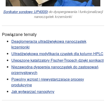
Sonikator sondowy UP400St
do dyspergowania i funkcjonalizacji
nanocząstek krzemionki
Powiązane tematy
Deaglomeracja ultradźwiękowa nanocząstek
krzemionki
Ultradźwiękowa modyfikacja cząstek dla kolumn HPLC
Ulepszone katalizatory Fischer-Tropsch dzięki sonikacji
Niezawodna dyspersja nanocząstek do zastosowań
przemysłowych
Powolny wzrost i niewystarczające procesy
produkcyjne
Jak wytwarzać nanopłyny