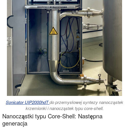
Sonicator UIP2000hdT
do przemysłowej syntezy nanocząstek
krzemionki i nanocząstek typu core-shell.
Nanocząstki typu Core-Shell: Następna
generacja