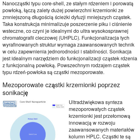
Nanocząstki typu core-shell, ze stałym rdzeniem i porowatą
powłoką, łączą zalety dużej powierzchni krzemionki ze
zmniejszoną długością ścieżki dyfuzji mniejszych cząstek.
Taka konstrukcja minimalizuje poszerzenie piku i ciśnienie
wsteczne, co czyni je idealnymi do ultra wysokosprawnej
chromatografii cieczowej (UHPLC). Funkcjonalizacja tych
wyrafinowanych struktur wymaga zaawansowanych technik
w celu zapewnienia jednorodności i stabilności. Sonikacja
jest idealnym narzędziem do funkcjonalizacji cząstek rdzenia
z funkcjonalną powłoką. Powszechnym rodzajem cząstek
typu rdzeń-powłoka są cząstki mezoporowate.
Mezoporowate cząstki krzemionki poprzez
sonikację
Ultradźwiękowa synteza
mezoporowatych cząstek
krzemionki jest przełomową
innowacją w rozwoju
zaawansowanych materiałów
kolumn HPLC. Cząstki te są