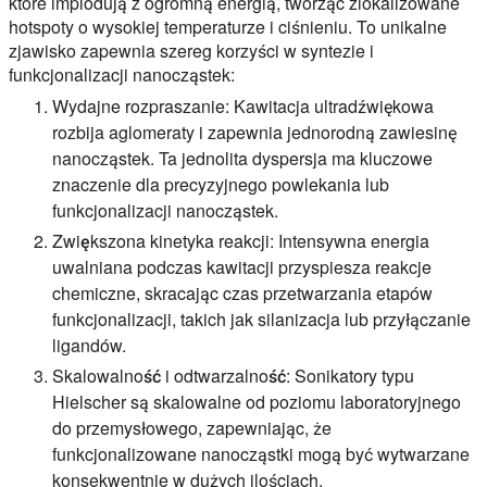
które implodują z ogromną energią, tworząc zlokalizowane
hotspoty o wysokiej temperaturze i ciśnieniu. To unikalne
zjawisko zapewnia szereg korzyści w syntezie i
funkcjonalizacji nanocząstek:
Wydajne rozpraszanie:
Kawitacja ultradźwiękowa
rozbija aglomeraty i zapewnia jednorodną zawiesinę
nanocząstek. Ta jednolita dyspersja ma kluczowe
znaczenie dla precyzyjnego powlekania lub
funkcjonalizacji nanocząstek.
Zwiększona kinetyka reakcji:
Intensywna energia
uwalniana podczas kawitacji przyspiesza reakcje
chemiczne, skracając czas przetwarzania etapów
funkcjonalizacji, takich jak silanizacja lub przyłączanie
ligandów.
Skalowalność i odtwarzalność:
Sonikatory typu
Hielscher są skalowalne od poziomu laboratoryjnego
do przemysłowego, zapewniając, że
funkcjonalizowane nanocząstki mogą być wytwarzane
konsekwentnie w dużych ilościach.