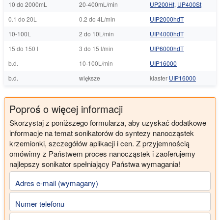
10 do 2000mL
20-400mL/min
UP200Ht
,
UP400St
0.1 do 20L
0.2 do 4L/min
UIP2000hdT
10-100L
2 do 10L/min
UIP4000hdT
15 do 150 l
3 do 15 l/min
UIP6000hdT
b.d.
10-100L/min
UIP16000
b.d.
większe
klaster
UIP16000
Poproś o więcej informacji
Skorzystaj z poniższego formularza, aby uzyskać dodatkowe
informacje na temat sonikatorów do syntezy nanocząstek
krzemionki, szczegółów aplikacji i cen. Z przyjemnością
omówimy z Państwem proces nanocząstek i zaoferujemy
najlepszy sonikator spełniający Państwa wymagania!
Adres e-mail (wymagany)
Numer telefonu