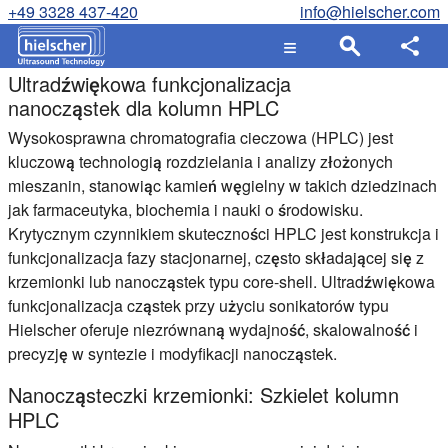
+49 3328 437-420
info@hielscher.com
Ultradźwiękowa funkcjonalizacja
nanocząstek dla kolumn HPLC
Wysokosprawna chromatografia cieczowa (HPLC) jest
kluczową technologią rozdzielania i analizy złożonych
mieszanin, stanowiąc kamień węgielny w takich dziedzinach
jak farmaceutyka, biochemia i nauki o środowisku.
Krytycznym czynnikiem skuteczności HPLC jest konstrukcja i
funkcjonalizacja fazy stacjonarnej, często składającej się z
krzemionki lub nanocząstek typu core-shell. Ultradźwiękowa
funkcjonalizacja cząstek przy użyciu sonikatorów typu
Hielscher oferuje niezrównaną wydajność, skalowalność i
precyzję w syntezie i modyfikacji nanocząstek.
Nanocząsteczki krzemionki: Szkielet kolumn
HPLC