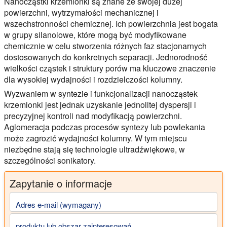
Nanocząstki krzemionki są znane ze swojej dużej
powierzchni, wytrzymałości mechanicznej i
wszechstronności chemicznej. Ich powierzchnia jest bogata
w grupy silanolowe, które mogą być modyfikowane
chemicznie w celu stworzenia różnych faz stacjonarnych
dostosowanych do konkretnych separacji. Jednorodność
wielkości cząstek i struktury porów ma kluczowe znaczenie
dla wysokiej wydajności i rozdzielczości kolumny.
Wyzwaniem w syntezie i funkcjonalizacji nanocząstek
krzemionki jest jednak uzyskanie jednolitej dyspersji i
precyzyjnej kontroli nad modyfikacją powierzchni.
Aglomeracja podczas procesów syntezy lub powlekania
może zagrozić wydajności kolumny. W tym miejscu
niezbędne stają się technologie ultradźwiękowe, w
szczególności sonikatory.
Zapytanie o informacje
Adres e-mail (wymagany)
produktu lub obszar zainteresowań