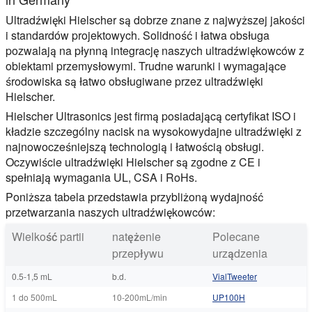
Ultradźwięki Hielscher są dobrze znane z najwyższej jakości
i standardów projektowych. Solidność i łatwa obsługa
pozwalają na płynną integrację naszych ultradźwiękowców z
obiektami przemysłowymi. Trudne warunki i wymagające
środowiska są łatwo obsługiwane przez ultradźwięki
Hielscher.
Hielscher Ultrasonics jest firmą posiadającą certyfikat ISO i
kładzie szczególny nacisk na wysokowydajne ultradźwięki z
najnowocześniejszą technologią i łatwością obsługi.
Oczywiście ultradźwięki Hielscher są zgodne z CE i
spełniają wymagania UL, CSA i RoHs.
Poniższa tabela przedstawia przybliżoną wydajność
przetwarzania naszych ultradźwiękowców:
Wielkość partii
natężenie
Polecane
przepływu
urządzenia
0.5-1,5 mL
b.d.
VialTweeter
1 do 500mL
10-200mL/min
UP100H