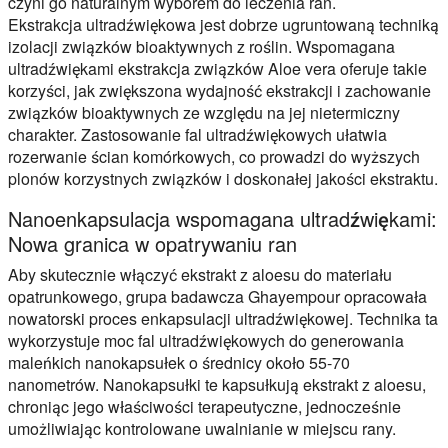
czyni go naturalnym wyborem do leczenia ran.
Ekstrakcja ultradźwiękowa jest dobrze ugruntowaną techniką
izolacji związków bioaktywnych z roślin. Wspomagana
ultradźwiękami ekstrakcja związków Aloe vera oferuje takie
korzyści, jak zwiększona wydajność ekstrakcji i zachowanie
związków bioaktywnych ze względu na jej nietermiczny
charakter. Zastosowanie fal ultradźwiękowych ułatwia
rozerwanie ścian komórkowych, co prowadzi do wyższych
plonów korzystnych związków i doskonałej jakości ekstraktu.
Nanoenkapsulacja wspomagana ultradźwiękami:
Nowa granica w opatrywaniu ran
Aby skutecznie włączyć ekstrakt z aloesu do materiału
opatrunkowego, grupa badawcza Ghayempour opracowała
nowatorski proces enkapsulacji ultradźwiękowej. Technika ta
wykorzystuje moc fal ultradźwiękowych do generowania
maleńkich nanokapsułek o średnicy około 55-70
nanometrów. Nanokapsułki te kapsułkują ekstrakt z aloesu,
chroniąc jego właściwości terapeutyczne, jednocześnie
umożliwiając kontrolowane uwalnianie w miejscu rany.