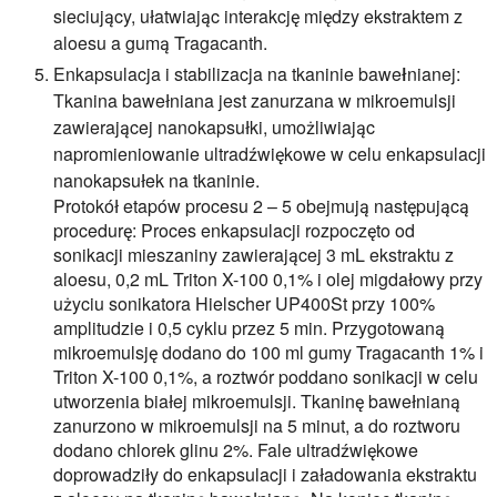
sieciujący, ułatwiając interakcję między ekstraktem z
aloesu a gumą Tragacanth.
Enkapsulacja i stabilizacja na tkaninie bawełnianej:
Tkanina bawełniana jest zanurzana w mikroemulsji
zawierającej nanokapsułki, umożliwiając
napromieniowanie ultradźwiękowe w celu enkapsulacji
nanokapsułek na tkaninie.
Protokół etapów procesu 2 – 5 obejmują następującą
procedurę: Proces enkapsulacji rozpoczęto od
sonikacji mieszaniny zawierającej 3 mL ekstraktu z
aloesu, 0,2 mL Triton X-100 0,1% i olej migdałowy przy
użyciu sonikatora Hielscher UP400St przy 100%
amplitudzie i 0,5 cyklu przez 5 min. Przygotowaną
mikroemulsję dodano do 100 ml gumy Tragacanth 1% i
Triton X-100 0,1%, a roztwór poddano sonikacji w celu
utworzenia białej mikroemulsji. Tkaninę bawełnianą
zanurzono w mikroemulsji na 5 minut, a do roztworu
dodano chlorek glinu 2%. Fale ultradźwiękowe
doprowadziły do enkapsulacji i załadowania ekstraktu