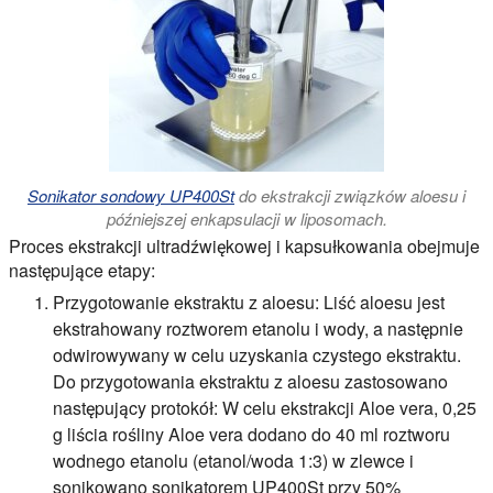
Sonikator sondowy UP400St
do ekstrakcji związków aloesu i
późniejszej enkapsulacji w liposomach.
Proces ekstrakcji ultradźwiękowej i kapsułkowania obejmuje
następujące etapy:
Przygotowanie ekstraktu z aloesu:
Liść aloesu jest
ekstrahowany roztworem etanolu i wody, a następnie
odwirowywany w celu uzyskania czystego ekstraktu.
Do przygotowania ekstraktu z aloesu zastosowano
następujący protokół: W celu ekstrakcji Aloe vera, 0,25
g liścia rośliny Aloe vera dodano do 40 ml roztworu
wodnego etanolu (etanol/woda 1:3) w zlewce i
sonikowano sonikatorem UP400St przy 50%