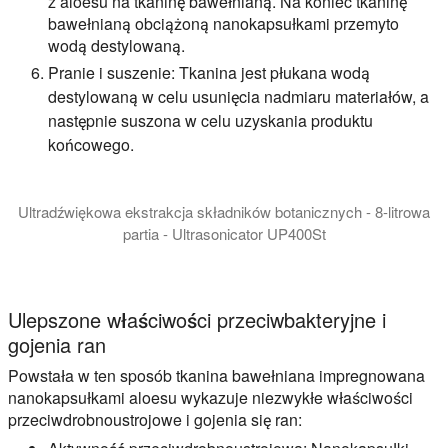
z aloesu na tkaninę bawełnianą. Na koniec tkaninę
bawełnianą obciążoną nanokapsułkami przemyto
wodą destylowaną.
Pranie i suszenie:
Tkanina jest płukana wodą
destylowaną w celu usunięcia nadmiaru materiałów, a
następnie suszona w celu uzyskania produktu
końcowego.
Ultradźwiękowa ekstrakcja składników botanicznych - 8-litrowa
partia - Ultrasonicator UP400St
Homogenizator ultradźwiękowy UP400St do mieszanej ekstrak
Ulepszone właściwości przeciwbakteryjne i
gojenia ran
Powstała w ten sposób tkanina bawełniana impregnowana
nanokapsułkami aloesu wykazuje niezwykłe właściwości
przeciwdrobnoustrojowe i gojenia się ran: