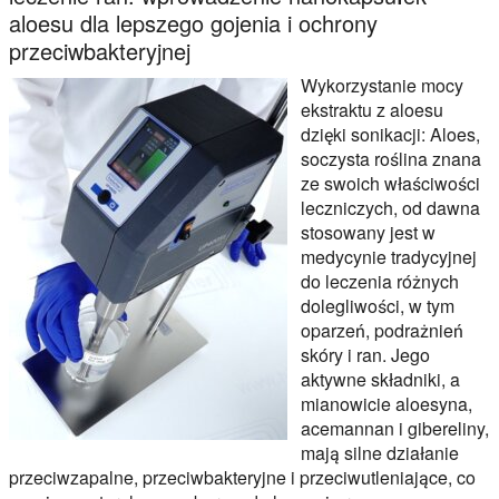
aloesu dla lepszego gojenia i ochrony
przeciwbakteryjnej
Wykorzystanie mocy
ekstraktu z aloesu
dzięki sonikacji: Aloes,
soczysta roślina znana
ze swoich właściwości
leczniczych, od dawna
stosowany jest w
medycynie tradycyjnej
do leczenia różnych
dolegliwości, w tym
oparzeń, podrażnień
skóry i ran. Jego
aktywne składniki, a
mianowicie aloesyna,
acemannan i gibereliny,
mają silne działanie
przeciwzapalne, przeciwbakteryjne i przeciwutleniające, co