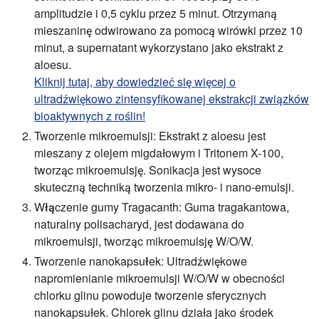
amplitudzie i 0,5 cyklu przez 5 minut. Otrzymaną
mieszaninę odwirowano za pomocą wirówki przez 10
minut, a supernatant wykorzystano jako ekstrakt z
aloesu.
Kliknij tutaj, aby dowiedzieć się więcej o
ultradźwiękowo zintensyfikowanej ekstrakcji związków
bioaktywnych z roślin!
Tworzenie mikroemulsji:
Ekstrakt z aloesu jest
mieszany z olejem migdałowym i Tritonem X-100,
tworząc mikroemulsję. Sonikacja jest wysoce
skuteczną techniką tworzenia mikro- i nano-emulsji.
Włączenie gumy Tragacanth:
Guma tragakantowa,
naturalny polisacharyd, jest dodawana do
mikroemulsji, tworząc mikroemulsję W/O/W.
Tworzenie nanokapsułek:
Ultradźwiękowe
napromienianie mikroemulsji W/O/W w obecności
chlorku glinu powoduje tworzenie sferycznych
nanokapsułek. Chlorek glinu działa jako środek