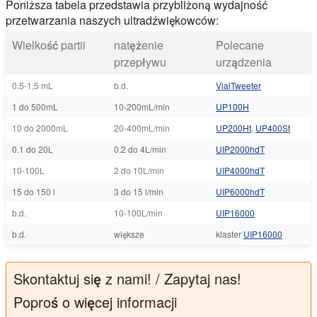
Poniższa tabela przedstawia przybliżoną wydajność
przetwarzania naszych ultradźwiękowców:
Wielkość partii
natężenie
Polecane
przepływu
urządzenia
0.5-1,5 mL
b.d.
VialTweeter
1 do 500mL
10-200mL/min
UP100H
10 do 2000mL
20-400mL/min
UP200Ht
,
UP400St
0.1 do 20L
0.2 do 4L/min
UIP2000hdT
10-100L
2 do 10L/min
UIP4000hdT
15 do 150 l
3 do 15 l/min
UIP6000hdT
b.d.
10-100L/min
UIP16000
b.d.
większe
klaster
UIP16000
Skontaktuj się z nami! / Zapytaj nas!
Poproś o więcej informacji