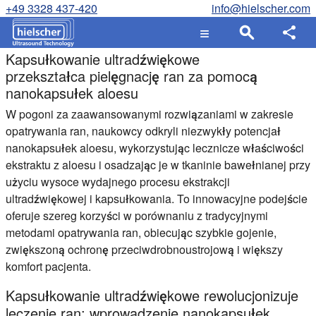
+49 3328 437-420
info@hielscher.com
Kapsułkowanie ultradźwiękowe
przekształca pielęgnację ran za pomocą
nanokapsułek aloesu
W pogoni za zaawansowanymi rozwiązaniami w zakresie
opatrywania ran, naukowcy odkryli niezwykły potencjał
nanokapsułek aloesu, wykorzystując lecznicze właściwości
ekstraktu z aloesu i osadzając je w tkaninie bawełnianej przy
użyciu wysoce wydajnego procesu ekstrakcji
ultradźwiękowej i kapsułkowania. To innowacyjne podejście
oferuje szereg korzyści w porównaniu z tradycyjnymi
metodami opatrywania ran, obiecując szybkie gojenie,
zwiększoną ochronę przeciwdrobnoustrojową i większy
komfort pacjenta.
Kapsułkowanie ultradźwiękowe rewolucjonizuje
leczenie ran: wprowadzenie nanokapsułek