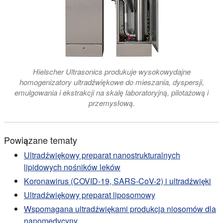
Hielscher Ultrasonics produkuje wysokowydajne
homogenizatory ultradźwiękowe do mieszania, dyspersji,
emulgowania i ekstrakcji na skalę laboratoryjną, pilotażową i
przemysłową.
Powiązane tematy
Ultradźwiękowy preparat nanostrukturalnych
lipidowych nośników leków
Koronawirus (COVID-19, SARS-CoV-2) i ultradźwięki
Ultradźwiękowy preparat liposomowy
Wspomagana ultradźwiękami produkcja niosomów dla
nanomedycyny