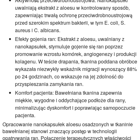
Aktywność przeciwdrobnoustrojowa:
Nanokapsułki
uwalniają ekstrakt z aloesu w kontrolowany sposób,
zapewniając trwałą ochronę przeciwdrobnoustrojową
przed szerokim spektrum bakterii, w tym E. coli, S.
aureus i C. albicans.
Efekty gojenia ran:
Ekstrakt z aloesu, uwalniany z
nanokapsułek, stymuluje gojenie się ran poprzez
promowanie wzrostu komórek, angiogenezy i produkcji
kolagenu. W teście drapania, tkanina poddana obróbce
wykazała niezwykły wskaźnik migracji wynoszący 88%
po 24 godzinach, co wskazuje na jej zdolność do
przyspieszania zamykania ran.
Komfort pacjenta:
Bawełniana tkanina zapewnia
miękkie, wygodne i oddychające podłoże dla rany,
minimalizując dyskomfort i poprawiając samopoczucie
pacjenta.
Opracowanie nanokapsułek aloesu osadzonych w tkaninie
bawełnianej stanowi znaczący postęp w technologii
opatrywania ran. Połączenie terapeutycznych właściwości