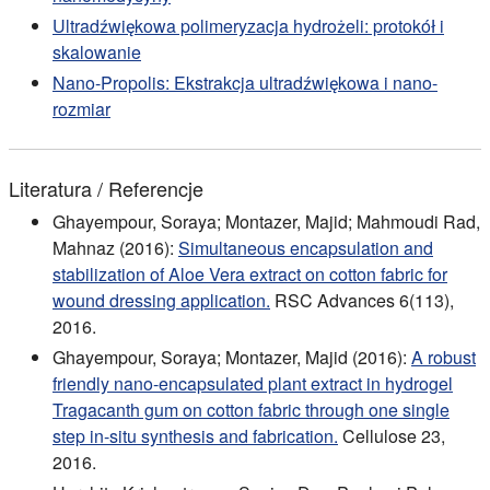
Ultradźwiękowa polimeryzacja hydrożeli: protokół i
skalowanie
Nano-Propolis: Ekstrakcja ultradźwiękowa i nano-
rozmiar
Literatura / Referencje
Ghayempour, Soraya; Montazer, Majid; Mahmoudi Rad,
Mahnaz (2016):
Simultaneous encapsulation and
stabilization of Aloe Vera extract on cotton fabric for
wound dressing application.
RSC Advances 6(113),
2016.
Ghayempour, Soraya; Montazer, Majid (2016):
A robust
friendly nano-encapsulated plant extract in hydrogel
Tragacanth gum on cotton fabric through one single
step in-situ synthesis and fabrication.
Cellulose 23,
2016.