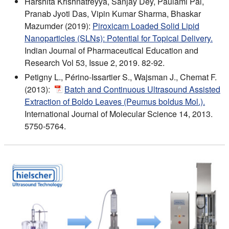
Harshita Krishnatreyya, Sanjay Dey, Paulami Pal,
Pranab Jyoti Das, Vipin Kumar Sharma, Bhaskar
Mazumder (2019):
Piroxicam Loaded Solid Lipid
Nanoparticles (SLNs): Potential for Topical Delivery.
Indian Journal of Pharmaceutical Education and
Research Vol 53, Issue 2, 2019. 82-92.
Petigny L., Périno-Issartier S., Wajsman J., Chemat F.
(2013):
Batch and Continuous Ultrasound Assisted
Extraction of Boldo Leaves (Peumus boldus Mol.).
International Journal of Molecular Science 14, 2013.
5750-5764.