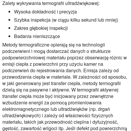
Zalety wykrywania termografii ultradźwiękowej:
Wysoka dokładność i precyzja
Szybka inspekcja (w ciągu kilku sekund lub mniej)
Zakres głębokiej inspekcji
Badania nieniszczące
Metody termograficzne opierają się na technologii
podczerwieni i mogą dostarczać danych o strukturze
podpowierzchniowej materiału poprzez obserwację różnic w
emisji ciepła z powierzchni przy użyciu kamer na
podczerwień do rejestrowania danych. Emisja zależy od
przewodzenia ciepła w materiale. W zależności od sposobu,
w jaki generowany jest transfer ciepła, metody termografii
dzielą się na pasywne i aktywne. W termografii aktywnej
transfer ciepła może być inicjowany przez zewnętrzne
wzbudzenie energii za pomocą promieniowania
elektromagnetycznego lub ultradźwięków (np. drgań
ultradźwiękowych) i zależy od właściwości fizycznych
materiału, takich jak przewodność cieplna i dyfuzyjność,
gęstość, zawartość wilgoci itp. Jeśli defekt pod powierzchnią