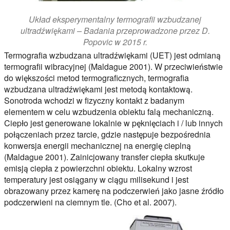
Układ eksperymentalny termografii wzbudzanej
ultradźwiękami – Badania przeprowadzone przez D.
Popovic w 2015 r.
Termografia wzbudzana ultradźwiękami (UET) jest odmianą
termografii wibracyjnej (Maldague 2001). W przeciwieństwie
do większości metod termograficznych, termografia
wzbudzana ultradźwiękami jest metodą kontaktową.
Sonotroda wchodzi w fizyczny kontakt z badanym
elementem w celu wzbudzenia obiektu falą mechaniczną.
Ciepło jest generowane lokalnie w pęknięciach i / lub innych
połączeniach przez tarcie, gdzie następuje bezpośrednia
konwersja energii mechanicznej na energię cieplną
(Maldague 2001). Zainicjowany transfer ciepła skutkuje
emisją ciepła z powierzchni obiektu. Lokalny wzrost
temperatury jest osiągany w ciągu milisekund i jest
obrazowany przez kamerę na podczerwień jako jasne źródło
podczerwieni na ciemnym tle. (Cho et al. 2007).