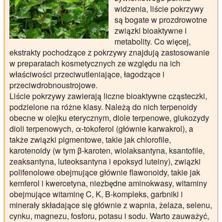
widzenia, liście pokrzywy
są bogate w prozdrowotne
związki bioaktywne i
metabolity. Co więcej,
ekstrakty pochodzące z pokrzywy znajdują zastosowanie
w preparatach kosmetycznych ze względu na ich
właściwości przeciwutleniające, łagodzące i
przeciwdrobnoustrojowe.
Liście pokrzywy zawierają liczne bioaktywne cząsteczki,
podzielone na różne klasy. Należą do nich terpenoidy
obecne w olejku eterycznym, diole terpenowe, glukozydy
dioli terpenowych, α-tokoferol (głównie karwakrol), a
także związki pigmentowe, takie jak chlorofile,
karotenoidy (w tym β-karoten, wiolaksantyna, ksantofile,
zeaksantyna, luteoksantyna i epoksyd luteiny), związki
polifenolowe obejmujące głównie flawonoidy, takie jak
kemferol i kwercetyna, niezbędne aminokwasy, witaminy
obejmujące witaminę C, K, B-kompleks, garbniki i
minerały składające się głównie z wapnia, żelaza, selenu,
cynku, magnezu, fosforu, potasu i sodu. Warto zauważyć,