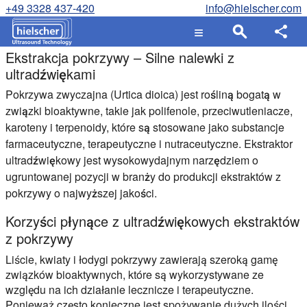
+49 3328 437-420
info@hielscher.com
Ekstrakcja pokrzywy – Silne nalewki z
ultradźwiękami
Pokrzywa zwyczajna (Urtica dioica) jest rośliną bogatą w
związki bioaktywne, takie jak polifenole, przeciwutleniacze,
karoteny i terpenoidy, które są stosowane jako substancje
farmaceutyczne, terapeutyczne i nutraceutyczne. Ekstraktor
ultradźwiękowy jest wysokowydajnym narzędziem o
ugruntowanej pozycji w branży do produkcji ekstraktów z
pokrzywy o najwyższej jakości.
Korzyści płynące z ultradźwiękowych ekstraktów
z pokrzywy
Liście, kwiaty i łodygi pokrzywy zawierają szeroką gamę
związków bioaktywnych, które są wykorzystywane ze
względu na ich działanie lecznicze i terapeutyczne.
Ponieważ często konieczne jest spożywanie dużych ilości