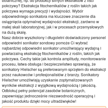
botanicznej, np. do produkcji silnych ekstraktów z liści
pokrzywy? Ekstrakcja fitochemikaliów z roślin takich jak
pokrzywa wymaga precyzji i wydajności. Wybór
odpowiedniego sonikatora ma kluczowe znaczenie dla
osiągnięcia optymalnej wydajności ekstrakcji, zarówno w
małej skali laboratoryjnej, jak i w procesach przemysłowych
na dużą skalę.
Nasz dobrze wyszkolony i długoletni doświadczony personel
odpowiedni sonikator sondowy pomoże Ci wybrać
najbardziej odpowiedni sonikator umożliwiający wydajną i
powtarzalną ekstrakcję fitochemikaliów z roślin, takich jak
pokrzywa. Cechy takie jak kontrola amplitudy, monitorowanie
procesu, łatwa obsługa i bezpieczeństwo sprawiają, że
sonikatory Hielscher są preferowanym sprzętem do ekstrakcji
przez naukowców i profesjonalistów z branży. Sonikatory
Hielscher umożliwiają uzyskanie zoptymalizowanych
wyników ekstrakcji z wyjątkową wydajnością i jakością.
Odblokuj pełny potencjał zasobów botanicznych,
zapewniając jednocześnie niezawodność operacyjną i
jakość produktu dzięki mocy ultradźwięków!