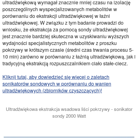
ultradźwiękową wymagał znacznie mniej czasu na izolację
poszczególnych wyspecjalizowanych metabolitów w
porównaniu do ekstrakcji ultradźwiękowej w łaźni
ultradźwiękowej. W związku z tym badanie prowadzi do
wniosku, że ekstrakcja za pomocą sondy ultradźwiękowej
jest znacznie bardziej skuteczna w uzyskiwaniu wyższych
wydajności specjalistycznych metabolitów z proszku
pokrzywy w krótszym czasie (średni czas trwania procesu 5-
10 min) zarówno w porównaniu z łaźnią ultradźwiękową, jak i
tradycyjną ekstrakcją rozpuszczalnikiem ciało stałe-ciecz.
Kliknij tutaj, aby dowiedzieć się więcej o zaletach
sonikatorów sondowych w porównaniu do wanien
ultradźwiękowych (zbiorników czyszczących)!
Ultradźwiękowa ekstrakcja wsadowa liści pokrzywy - sonikator
sondy 2000 Watt
W tym filmie demonstrujemy ultradźwiękową ekstrakcję liści p