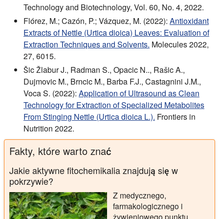
Technology and Biotechnology, Vol. 60, No. 4, 2022.
Flórez, M.; Cazón, P.; Vázquez, M. (2022):
Antioxidant
Extracts of Nettle (Urtica dioica) Leaves: Evaluation of
Extraction Techniques and Solvents.
Molecules 2022,
27, 6015.
Šic Žlabur J., Radman S., Opacic N.., Rašic A.,
Dujmovic M., Brncic M., Barba F.J., Castagnini J.M.,
Voca S. (2022):
Application of Ultrasound as Clean
Technology for Extraction of Specialized Metabolites
From Stinging Nettle (Urtica dioica L.).
Frontiers in
Nutrition 2022.
Fakty, które warto znać
Jakie aktywne fitochemikalia znajdują się w
pokrzywie?
Z medycznego,
farmakologicznego i
żywieniowego punktu