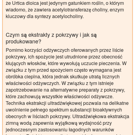
że Urtica dioica jest jedynym gatunkiem roślin, o którym
wiadomo, że zawiera acetylotransferazę choliny, enzym
kluczowy dla syntezy acetylocholiny.
Czym są ekstrakty z pokrzywy i jak są
produkowane?
Pomimo korzyści odżywczych oferowanych przez liście
pokrzywy, ich spożycie jest utrudnione przez obecność
kłujących włosków, które wywołują uczucie pieczenia. W
związku z tym przed spożyciem często wymagana jest
obróbka cieplna, która jednak skutkuje utratą licznych
właściwości odżywczych. W związku z tym istnieje
zapotrzebowanie na alternatywne preparaty z pokrzywy,
które zachowują wszystkie właściwości odżywcze.
Technika ekstrakcji ultradźwiękowej pozwala na delikatne
uwolnienie pełnego spektrum substancji bioaktywnych
obecnych w liściach pokrzywy. Ultradźwiękowa ekstrakcja
zimną wodą zapewnia wyjątkową wydajność przy
jednoczesnym zastosowaniu łagodnych warunków