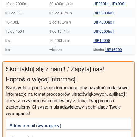
10 do 2000mL
20-400mL/min
UP200Ht
,
UP400St
0.1 do 20L
0.2 do 4L/min
UIP2000hdT
10-100L
2 do 10L/min
UIP4000hdT
15 do 150 l
3 do 15 l/min
UIP6000hdT
b.d.
10-100L/min
UIP16000
b.d.
większe
klaster
UIP16000
Skontaktuj się z nami! / Zapytaj nas!
Poproś o więcej informacji
Skorzystaj z poniższego formularza, aby uzyskać dodatkowe
informacje na temat procesorów ultradźwiękowych, aplikacji i
ceny. Z przyjemnością omówimy z Tobą Twój proces i
zaoferujemy Ci system ultradźwiękowy spełniający Twoje
wymagania!
Adres e-mail (wymagany)