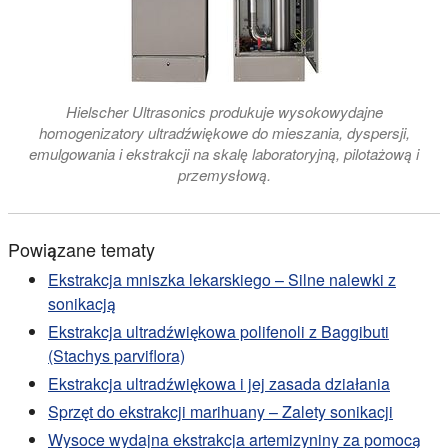
Hielscher Ultrasonics produkuje wysokowydajne
homogenizatory ultradźwiękowe do mieszania, dyspersji,
emulgowania i ekstrakcji na skalę laboratoryjną, pilotażową i
przemysłową.
Powiązane tematy
Ekstrakcja mniszka lekarskiego – Silne nalewki z
sonikacją
Ekstrakcja ultradźwiękowa polifenoli z Baggibuti
(Stachys parviflora)
Ekstrakcja ultradźwiękowa i jej zasada działania
Sprzęt do ekstrakcji marihuany – Zalety sonikacji
Wysoce wydajna ekstrakcja artemizyniny za pomocą