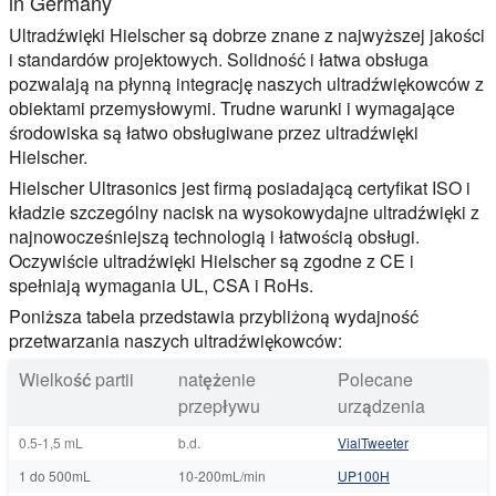
in Germany
Ultradźwięki Hielscher są dobrze znane z najwyższej jakości
i standardów projektowych. Solidność i łatwa obsługa
pozwalają na płynną integrację naszych ultradźwiękowców z
obiektami przemysłowymi. Trudne warunki i wymagające
środowiska są łatwo obsługiwane przez ultradźwięki
Hielscher.
Hielscher Ultrasonics jest firmą posiadającą certyfikat ISO i
kładzie szczególny nacisk na wysokowydajne ultradźwięki z
najnowocześniejszą technologią i łatwością obsługi.
Oczywiście ultradźwięki Hielscher są zgodne z CE i
spełniają wymagania UL, CSA i RoHs.
Poniższa tabela przedstawia przybliżoną wydajność
przetwarzania naszych ultradźwiękowców:
Wielkość partii
natężenie
Polecane
przepływu
urządzenia
0.5-1,5 mL
b.d.
VialTweeter
1 do 500mL
10-200mL/min
UP100H