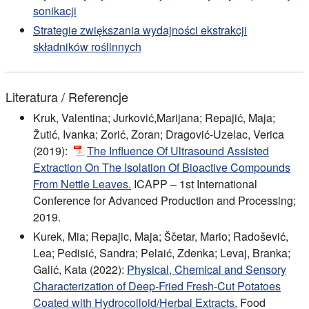
sonikacji
Strategie zwiększania wydajności ekstrakcji
składników roślinnych
Literatura / Referencje
Kruk, Valentina; Jurković,Marijana; Repajić, Maja;
Žutić, Ivanka; Zorić, Zoran; Dragović-Uzelac, Verica
(2019):
The Influence Of Ultrasound Assisted
Extraction On The Isolation Of Bioactive Compounds
From Nettle Leaves.
ICAPP – 1st International
Conference for Advanced Production and Processing;
2019.
Kurek, Mia; Repajic, Maja; Ščetar, Mario; Radošević,
Lea; Pedisić, Sandra; Pelaić, Zdenka; Levaj, Branka;
Galić, Kata (2022):
Physical, Chemical and Sensory
Characterization of Deep-Fried Fresh-Cut Potatoes
Coated with Hydrocolloid/Herbal Extracts.
Food