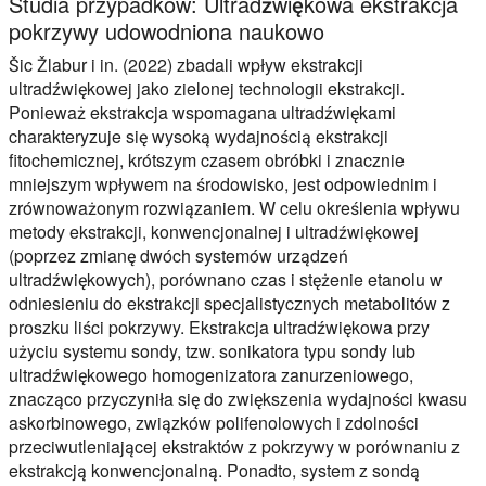
Studia przypadków: Ultradźwiękowa ekstrakcja
pokrzywy udowodniona naukowo
Šic Žlabur i in. (2022) zbadali wpływ ekstrakcji
ultradźwiękowej jako zielonej technologii ekstrakcji.
Ponieważ ekstrakcja wspomagana ultradźwiękami
charakteryzuje się wysoką wydajnością ekstrakcji
fitochemicznej, krótszym czasem obróbki i znacznie
mniejszym wpływem na środowisko, jest odpowiednim i
zrównoważonym rozwiązaniem. W celu określenia wpływu
metody ekstrakcji, konwencjonalnej i ultradźwiękowej
(poprzez zmianę dwóch systemów urządzeń
ultradźwiękowych), porównano czas i stężenie etanolu w
odniesieniu do ekstrakcji specjalistycznych metabolitów z
proszku liści pokrzywy. Ekstrakcja ultradźwiękowa przy
użyciu systemu sondy, tzw. sonikatora typu sondy lub
ultradźwiękowego homogenizatora zanurzeniowego,
znacząco przyczyniła się do zwiększenia wydajności kwasu
askorbinowego, związków polifenolowych i zdolności
przeciwutleniającej ekstraktów z pokrzywy w porównaniu z
ekstrakcją konwencjonalną. Ponadto, system z sondą