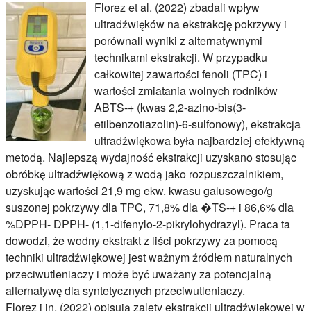
Florez et al. (2022) zbadali wpływ
ultradźwięków na ekstrakcję pokrzywy i
porównali wyniki z alternatywnymi
technikami ekstrakcji. W przypadku
całkowitej zawartości fenoli (TPC) i
wartości zmiatania wolnych rodników
ABTS-+ (kwas 2,2-azino-bis(3-
etilbenzotiazolin)-6-sulfonowy), ekstrakcja
ultradźwiękowa była najbardziej efektywną
metodą. Najlepszą wydajność ekstrakcji uzyskano stosując
obróbkę ultradźwiękową z wodą jako rozpuszczalnikiem,
uzyskując wartości 21,9 mg ekw. kwasu galusowego/g
suszonej pokrzywy dla TPC, 71,8% dla �TS-+ i 86,6% dla
%DPPH- DPPH- (1,1-difenylo-2-pikrylohydrazyl). Praca ta
dowodzi, że wodny ekstrakt z liści pokrzywy za pomocą
techniki ultradźwiękowej jest ważnym źródłem naturalnych
przeciwutleniaczy i może być uważany za potencjalną
alternatywę dla syntetycznych przeciwutleniaczy.
Florez i in. (2022) opisują zalety ekstrakcji ultradźwiękowej w