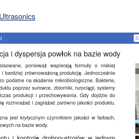
Ultrasonics
t
cja i dyspersja powłok na bazie wody
osowane, ponieważ wspierają formuły o niskiej
ę i bardziej zrównoważoną produkcję. Jednocześnie
o podatne na skażenie mikrobiologiczne. Bakterie,
uktu poprzez surowce, zbiorniki, rurociągi, systemy
dczas produkcji i przechowywania. Gdy dojdzie do
ię rozmnażać i zagrażać zarówno jakości produktu,
czna jest krytycznym czynnikiem jakości w farbach,
towych na bazie wody.
entu i kontrolę drobnoustrojów w jednym