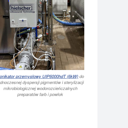
onikator przemysłowy UIP6000hdT (6kW)
do
ednoczesnej dyspersji pigmentów i sterylizacji
mikrobiologicznej wodorozcieńczalnych
preparatów farb i powłok