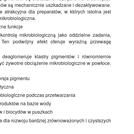
rojów są mechanicznie uszkadzane i dezaktywowane.
e atrakcyjna dla preparatów, w których istotna jest
 mikrobiologiczna.
zne funkcje
kontrolę mikrobiologiczną jako oddzielne zadania,
. Ten podwójny efekt oferuje wyraźną przewagę
 deaglomeruje klastry pigmentów i równomiernie
zyć żywotne obciążenie mikrobiologiczne w powłoce.
persja pigmentu
ptyczna
biologiczne podczas przetwarzania
produktów na bazie wody
w i biocydów w puszkach
tna dla rozwoju bardziej zrównoważonych i czystszych