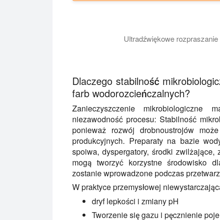
Ultradźwiękowe rozpraszanie
Film demonstruje ultradźwiękową dysp
Dlaczego stabilność mikrobiolog
farb wodorozcieńczalnych?
Zanieczyszczenie mikrobiologiczne
niezawodność procesu: Stabilność mikro
ponieważ rozwój drobnoustrojów moż
produkcyjnych. Preparaty na bazie wody
spoiwa, dyspergatory, środki zwilżające, 
mogą tworzyć korzystne środowisko dla
zostanie wprowadzone podczas przetwarz
W praktyce przemysłowej niewystarczając
dryf lepkości i zmiany pH
Tworzenie się gazu i pęcznienie poj