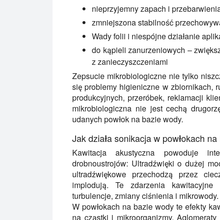
nieprzyjemny zapach i przebarwieni
zmniejszona stabilność przechowyw
Wady folii i niespójne działanie aplik
do kąpieli zanurzeniowych – zwiększ
z zanieczyszczeniami
Zepsucie mikrobiologiczne nie tylko nis
się problemy higieniczne w zbiornikach, r
produkcyjnych, przeróbek, reklamacji klie
mikrobiologiczna nie jest cechą drugor
udanych powłok na bazie wody.
Jak działa sonikacja w powłokach na
Kawitacja akustyczna powoduje in
drobnoustrojów: Ultradźwięki o dużej mo
ultradźwiękowe przechodzą przez ciecz
implodują. Te zdarzenia kawitacyjne 
turbulencje, zmiany ciśnienia i mikrowody.
W powłokach na bazie wody te efekty kaw
na cząstki i mikroorganizmy. Aglomeraty