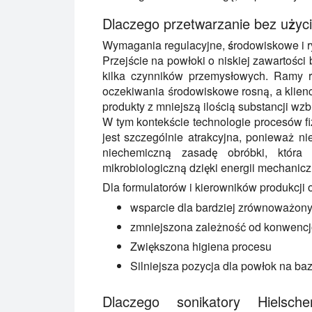
Dlaczego przetwarzanie bez użyc
Wymagania regulacyjne, środowiskowe i r
Przejście na powłoki o niskiej zawartośc
kilka czynników przemysłowych. Ramy re
oczekiwania środowiskowe rosną, a klien
produkty z mniejszą ilością substancji w
W tym kontekście technologie procesów fi
jest szczególnie atrakcyjna, ponieważ n
niechemiczną zasadę obróbki, która 
mikrobiologiczną dzięki energii mechanicz
Dla formulatorów i kierowników produkcji of
wsparcie dla bardziej zrównoważony
zmniejszona zależność od konwenc
Zwiększona higiena procesu
Silniejsza pozycja dla powłok na ba
Dlaczego sonikatory Hielsc