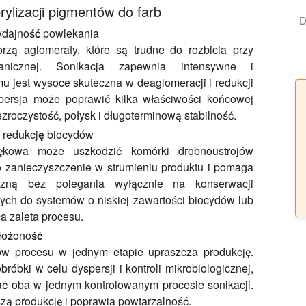
erylizacji pigmentów do farb
D
ydajność powlekania
rzą aglomeraty, które są trudne do rozbicia przy
hanicznej. Sonikacja zapewnia intensywne i
u jest wysoce skuteczna w deaglomeracji i redukcji
spersja może poprawić kilka właściwości końcowej
ezroczystość, połysk i długoterminową stabilność.
 redukcję biocydów
więkowa może uszkodzić komórki drobnoustrojów
to zanieczyszczenie w strumieniu produktu i pomaga
giczną bez polegania wyłącznie na konserwacji
ych do systemów o niskiej zawartości biocydów lub
a zaleta procesu.
złożoność
w procesu w jednym etapie upraszcza produkcję.
óbki w celu dyspersji i kontroli mikrobiologicznej,
ć oba w jednym kontrolowanym procesie sonikacji.
szą produkcję i poprawia powtarzalność.