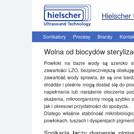
Hielscher 
Sonikatory
Procesy
Branży
Kontak
Wolna od biocydów steryliza
Powłoki na bazie wody są szeroko st
zawartości LZO, bezpieczniejszą obsług
zawartość wody sprawia, że są one bardz
drożdże i pleśnie mogą dostać się do prod
napełniania lub narażenie otoczenia po
skażenia, mikroorganizmy mogą szybko s
jak i okresowi przydatności do spożycia.
Dlatego właśnie stabilność mikrobiologi
powłokach, tuszach i dyspersjach pigmen
Sonikacja łączy dyspersję pigm