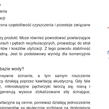
a
ania
acji
ona częstotliwość czyszczenia i przestoje związane
zczy produkt. Może również powodować powtarzające
urach i pętlach recyrkulacyjnych, prowadząc do strat
ntów i kosztów utylizacji. Z tego powodu stabilność
zędną. Jest to podstawowy wymóg dla komercyjnie
 bazie wody?
tensywne ścinanie, a tym samym niszczenie
cy działają poprzez kawitację akustyczną. Gdy fale
, mikroskopijne pęcherzyki tworzą się, rosną i
generują wysoce zlokalizowane siły ścinające,
itacyjne są cenne, ponieważ działają jednocześnie
 pigmentów są skutecznie rozbijane na drobniejsze