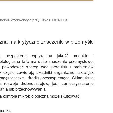
 koloru czerwonego przy użyciu UP400St
ersję czerwonych pigmentów przy użyciu UP400St z sondą S24
iczna ma krytyczne znaczenie w przemyśle
 ma bezpośredni wpływ na jakość produktu i
biologiczna farb ma duże znaczenie przemysłowe,
e powodować szereg wad produktu i problemów
 często zawierają składniki organiczne, takie jak
zagęszczacze i środki przeciwpieniące. Składniki te
 rozwoju drobnoustrojów, jeśli zanieczyszczenie
ania lub przechowywania.
a kontrola mikrobiologiczna może skutkować:
emnika