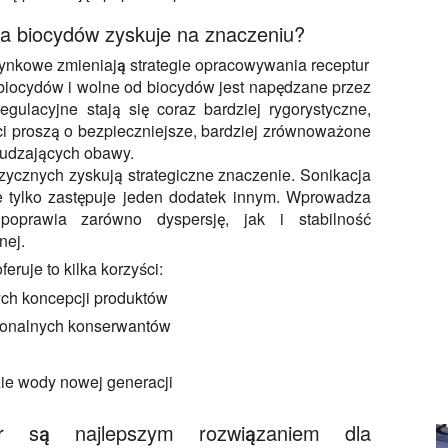
ia biocydów zyskuje na znaczeniu?
ynkowe zmieniają strategie opracowywania receptur
i biocydów i wolne od biocydów jest napędzane przez
gulacyjne stają się coraz bardziej rygorystyczne,
ci proszą o bezpieczniejsze, bardziej zrównoważone
zbudzających obawy.
zycznych zyskują strategiczne znaczenie. Sonikacja
ie tylko zastępuje jeden dodatek innym. Wprowadza
poprawia zarówno dyspersję, jak i stabilność
nej.
eruje to kilka korzyści:
ch koncepcji produktów
jonalnych konserwantów
zie wody nowej generacji
her są najlepszym rozwiązaniem dla