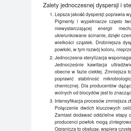
Zalety jednoczesnej dyspersji i st
Lepsza jakość dyspersji poprawia w
Pigmenty i wypełniacze często two
niewystarczającej energii mec
ukierunkowane ścinanie, dzięki czem
wielkości cząstek. Drobniejsza dy
powłoki, w tym rozwój koloru, nieprz
Jednoczesna sterylizacja wspomaga
Jednocześnie kawitacja ultradź
obecne w fazie ciekłej. Zmniejsza 
poprawić stabilność mikrobiolo
chemicznej. Dla producentów dążąc
wolnych od biocydów jest to znacząc
Intensyfikacja procesów zmniejsza 
Połączenie dwóch kluczowych celó
Zamiast dodawać oddzielne etapy obr
producenci powłok mogą zintegrowa
Ogranicza to obsługę, wspiera czyst