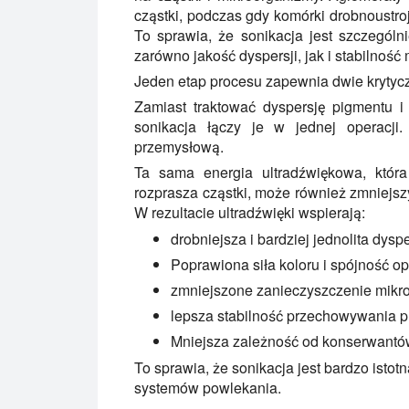
cząstki, podczas gdy komórki drobnoust
To sprawia, że sonikacja jest szczególni
zarówno jakość dyspersji, jak i stabilność
Jeden etap procesu zapewnia dwie krytyc
Zamiast traktować dyspersję pigmentu i 
sonikacja łączy je w jednej operacji
przemysłową.
Ta sama energia ultradźwiękowa, która
rozprasza cząstki, może również zmniejs
W rezultacie ultradźwięki wspierają:
drobniejsza i bardziej jednolita dys
Poprawiona siła koloru i spójność o
zmniejszone zanieczyszczenie mikro
lepsza stabilność przechowywania 
Mniejsza zależność od konserwantó
To sprawia, że sonikacja jest bardzo isto
systemów powlekania.