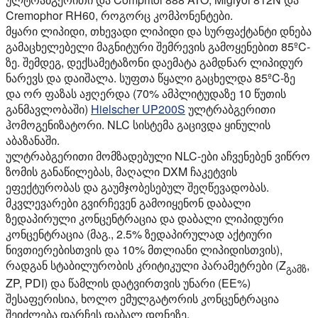
Cremophor RH60, როგორც კომპონენტები.
მყარი ლიპიდი, თხევადი ლიპიდი და სურფაქტანტი დნება
გამაცხელებელი მაგნიტური შემრევის გამოყენებით 85ºC-
ზე. შემდეგ, დექსამეტაზონი დაემატა გამდნარ ლიპიდურ
ნარევს და დაიშალა. სუფთა წყალი გაცხელდა 85ºC-ზე
და ორ ფაზას აჟღერდა (70% ამპლიტუდაზე 10 წუთის
განმავლობაში)
Hielscher UP200S
ულტრაბგერითი
ჰომოგენიზატორი. NLC სისტემა გაცივდა ყინულის
აბაზანაში.
ულტრაბგერითი მომზადებული NLC-ები აჩვენებენ ვიწრო
ზომის განაწილებას, მაღალი DXM ჩაკეტვის
ეფექტურობას და გაუმჯობესებულ შეღწევადობას.
მკვლევარები გვირჩევენ გამოიყენონ დაბალი
ზედაპირული კონცენტრაცია და დაბალი ლიპიდური
კონცენტრაცია (მაგ., 2.5% ზედაპირულად აქტიური
ნივთიერებისთვის და 10% მთლიანი ლიპიდისთვის),
რადგან სტაბილურობის კრიტიკული პარამეტრები (Z
,
გამზ
ZP, PDI) და წამლის დატვირთვის უნარი (EE%)
შესაფერისია, ხოლო ემულგატორის კონცენტრაცია
შეიძლება დარჩეს დაბალ დონეზე.