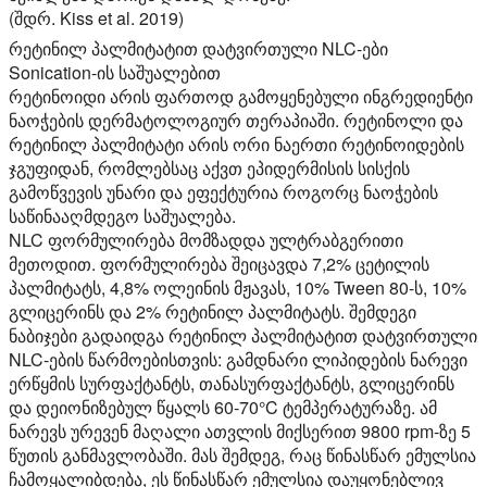
(შდრ. Kiss et al. 2019)
რეტინილ პალმიტატით დატვირთული NLC-ები
Sonication-ის საშუალებით
რეტინოიდი არის ფართოდ გამოყენებული ინგრედიენტი
ნაოჭების დერმატოლოგიურ თერაპიაში. რეტინოლი და
რეტინილ პალმიტატი არის ორი ნაერთი რეტინოიდების
ჯგუფიდან, რომლებსაც აქვთ ეპიდერმისის სისქის
გამოწვევის უნარი და ეფექტურია როგორც ნაოჭების
საწინააღმდეგო საშუალება.
NLC ფორმულირება მომზადდა ულტრაბგერითი
მეთოდით. ფორმულირება შეიცავდა 7,2% ცეტილის
პალმიტატს, 4,8% ოლეინის მჟავას, 10% Tween 80-ს, 10%
გლიცერინს და 2% რეტინილ პალმიტატს. შემდეგი
ნაბიჯები გადაიდგა რეტინილ პალმიტატით დატვირთული
NLC-ების წარმოებისთვის: გამდნარი ლიპიდების ნარევი
ერწყმის სურფაქტანტს, თანასურფაქტანტს, გლიცერინს
და დეიონიზებულ წყალს 60-70°C ტემპერატურაზე. ამ
ნარევს ურევენ მაღალი ათვლის მიქსერით 9800 rpm-ზე 5
წუთის განმავლობაში. მას შემდეგ, რაც წინასწარ ემულსია
ჩამოყალიბდება, ეს წინასწარ ემულსია დაუყონებლივ