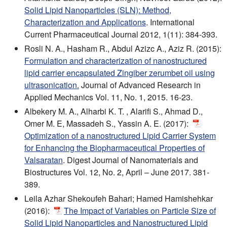
Solid Lipid Nanoparticles (SLN): Method,
Characterization and Applications
. International
Current Pharmaceutical Journal 2012, 1(11): 384-393.
Rosli N. A., Hasham R., Abdul Azizc A., Aziz R. (2015):
Formulation and characterization of nanostructured
lipid carrier encapsulated Zingiber zerumbet oil using
ultrasonication.
Journal of Advanced Research in
Applied Mechanics Vol. 11, No. 1, 2015. 16-23.
Albekery M. A., Alharbi K. T. , Alarifi S., Ahmad D.,
Omer M. E, Massadeh S., Yassin A. E. (2017):
Optimization of a nanostructured Lipid Carrier System
for Enhancing the Biopharmaceutical Properties of
Valsaratan
. Digest Journal of Nanomaterials and
Biostructures Vol. 12, No. 2, April – June 2017. 381-
389.
Leila Azhar Shekoufeh Bahari; Hamed Hamishehkar
(2016):
The Impact of Variables on Particle Size of
Solid Lipid Nanoparticles and Nanostructured Lipid