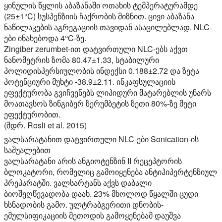
ყინულის წყლის აბაზანაში ოთახის ტემპერატურამდე
(25±1°C) სუსპენზიის ჩაქრობის მიზნით. ცივი აბაზანა
ნაწილაკების აგრეგაციის თავიდან ასაცილებლად. NLC-
ები ინახებოდა 4°C-ზე.
Zingiber zerumbet-ით დატვირთული NLC-ებს აქვთ
ნანომეტრის ზომა 80.47±1.33, სტაბილური
პოლიდისპერსიულობის ინდექსი 0.188±2.72 და ზეტა
პოტენციური მუხტი -38.9±2.11. ინკაფსულაციის
ეფექტურობა გვიჩვენებს ლიპიდური მატარებლის უნარს
მოათავსოს ზინგიბერ ზერუმბეტის ზეთი 80%-ზე მეტი
ეფექტურობით.
(შდრ. Rosli et al. 2015)
ვალსარატანით დატვირთული NLC-ები Sonication-ის
საშუალებით
ვალსარატანი არის ანგიოტენზინ II რეცეპტორის
ბლოკატორი, რომელიც გამოიყენება ანტიჰიპერტენზიულ
პრეპარატში. ვალსარტანს აქვს დაბალი
ბიოშეღწევადობა დაახ. 23% მხოლოდ წყალში ცუდი
ხსნადობის გამო. ულტრაბგერითი დნობის-
ემულსიფიკაციის მეთოდის გამოყენებამ დაუშვა