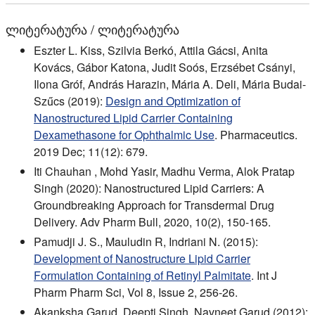
ლიტერატურა / ლიტერატურა
Eszter L. Kiss, Szilvia Berkó, Attila Gácsi, Anita
Kovács, Gábor Katona, Judit Soós, Erzsébet Csányi,
Ilona Gróf, András Harazin, Mária A. Deli, Mária Budai-
Szűcs (2019):
Design and Optimization of
Nanostructured Lipid Carrier Containing
Dexamethasone for Ophthalmic Use
. Pharmaceutics.
2019 Dec; 11(12): 679.
Iti Chauhan , Mohd Yasir, Madhu Verma, Alok Pratap
Singh (2020): Nanostructured Lipid Carriers: A
Groundbreaking Approach for Transdermal Drug
Delivery. Adv Pharm Bull, 2020, 10(2), 150-165.
Pamudji J. S., Mauludin R, Indriani N. (2015):
Development of Nanostructure Lipid Carrier
Formulation Containing of Retinyl Palmitate
. Int J
Pharm Pharm Sci, Vol 8, Issue 2, 256-26.
Akanksha Garud, Deepti Singh, Navneet Garud (2012):