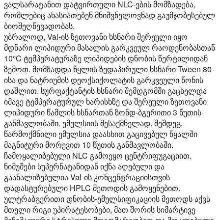
ვალსარატანით დატვირთული NLC-ების მომზადება,
რომლებიც ახასიათებენ მნიშვნელოვნად გაუმჯობესებულ
ბიოშეღწევადობას.
უბრალოდ, Val-ის ზეთოვანი ხსნარი შერეული იყო
მდნარი ლიპიდური მასალის გარკვეულ რაოდენობასთან
10°C ტემპერატურაზე ლიპიდების დნობის წერტილიდან
ზემოთ. მომზადდა წყლის ზედაპირული ხსნარი Tween 80-
ისა და ნატრიუმის დეოქსიქოლატის გარკვეული წონის
დაშლით. სურფაქტანტის ხსნარი შემდგომში გაცხელდა
იმავე ტემპერატურულ ხარისხზე და შერეული ზეთოვანი
ლიპიდური წამლის ხსნართან ზონდ-ბგერითი 3 წუთის
განმავლობაში. ემულსიის შესაქმნელად. შემდეგ,
წარმოქმნილი ემულსია დაასხით გაცივებულ წყალში
მაგნიტური მორევით 10 წუთის განმავლობაში.
ჩამოყალიბებული NLC გამოეყო ცენტრიფუგაციით.
ნიმუშები სუპერნატანიდან იქნა აღებული და
გაანალიზებულია Val-ის კონცენტრაციისთვის
დადასტურებული HPLC მეთოდის გამოყენებით.
ულტრაბგერითი დნობის-ემულსიფიკაციის მეთოდს აქვს
მთელი რიგი უპირატესობები, მათ შორის სიმარტივე