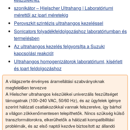
szonikátor – Hielscher Ultrahang | Laboratóriumi
mérettől az ipari méretekig
Perovszkit szintézis ultrahangos kezeléssel
Sonicators folyadékfeldolgozáshoz laboratóriumban és
termelésben
Az ultrahangos kezelés felgyorsítja a Suzuki
kapcsolási reakciót
Ultrahangos homogenizátorok laboratóriumi, kísérleti
és ipari feldolgozáshoz
A világszerte érvényes áramellátási szabványoknak
megfelelően tervezve
A Hielscher ultrahangos készülékei univerzális feszültséget
támogatnak (100–240 VAC, 50/60 Hz), és az ügyfelek igénye
szerint hálózati csatlakozókkal vannak felszerelve, így bárhol
a világon zökkenőmentesen telepíthetők. Nincs szükség külső
transzformátorokra, elkerülhetők a hálózati kompatibilitási
problémák, és az első naptól kezdve biztosított az állandó