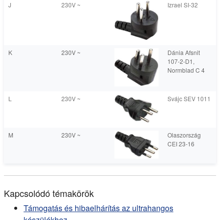
J
230V ~
Izrael SI-32
K
230V ~
Dánia Afsnit
107-2-D1,
Normblad C 4
L
230V ~
Svájc SEV 1011
M
230V ~
Olaszország
CEI 23-16
Kapcsolódó témakörök
Támogatás és hibaelhárítás az ultrahangos
készülékhez