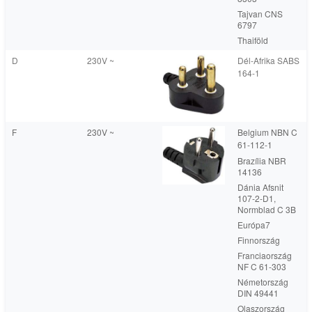
Tajvan CNS
6797
Thaiföld
D
230V ~
Dél-Afrika SABS
164-1
F
230V ~
Belgium NBN C
61-112-1
Brazília NBR
14136
Dánia Afsnit
107-2-D1,
Normblad C 3B
Európa7
Finnország
Franciaország
NF C 61-303
Németország
DIN 49441
Olaszország