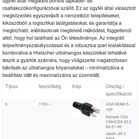
ügyfél által megadott pontos tápkábel- és
csatlakozókonfigurációval szállít. Ez az ügyfél által választott
megközelítés egyszerűsíti a nemzetközi telepítéseket,
kiküszöböli a logisztikai találgatásokat, és garantálja a
megbízható, előírásoknak megfelelő működést, függetlenül
attól, hogy hol található az Ön létesítménye. Az integrált
teljesítményszabályozással és a robusztus ipari kialakítással
kombinálva a Hielscher ultrahangos készülékei lehetővé
teszik a gyártók számára, hogy világszerte magabiztosan
bővítsék az ultrahangos folyamatokat – minimalizálva a
beállítási időt és maximalizálva az üzemidőt.
Típus
feszültség
Kép
Ország /
specifikáció
b
115V ~
USA NEMA 5-
15P
Kanada CSA
CAN/CSA-22.2
No.21-95
Japán JIS C
8303