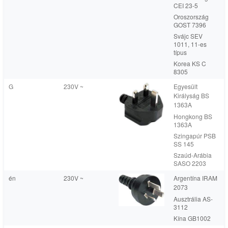
CEI 23-5
Oroszország
GOST 7396
Svájc SEV
1011, 11-es
típus
Korea KS C
8305
G
230V ~
Egyesült
Királyság BS
1363A
Hongkong BS
1363A
Szingapúr PSB
SS 145
Szaúd-Arábia
SASO 2203
én
230V ~
Argentína IRAM
2073
Ausztrália AS-
3112
Kína GB1002