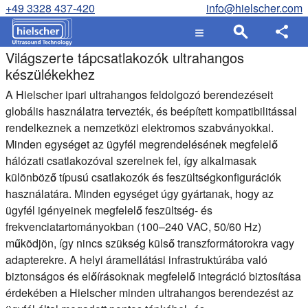
+49 3328 437-420
info@hielscher.com
Világszerte tápcsatlakozók ultrahangos
készülékekhez
A Hielscher ipari ultrahangos feldolgozó berendezéseit
globális használatra tervezték, és beépített kompatibilitással
rendelkeznek a nemzetközi elektromos szabványokkal.
Minden egységet az ügyfél megrendelésének megfelelő
hálózati csatlakozóval szerelnek fel, így alkalmasak
különböző típusú csatlakozók és feszültségkonfigurációk
használatára. Minden egységet úgy gyártanak, hogy az
ügyfél igényeinek megfelelő feszültség- és
frekvenciatartományokban (100–240 VAC, 50/60 Hz)
működjön, így nincs szükség külső transzformátorokra vagy
adapterekre. A helyi áramellátási infrastruktúrába való
biztonságos és előírásoknak megfelelő integráció biztosítása
érdekében a Hielscher minden ultrahangos berendezést az